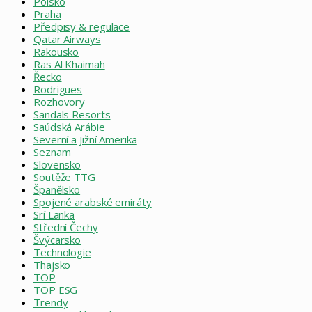
Polsko
Praha
Předpisy & regulace
Qatar Airways
Rakousko
Ras Al Khaimah
Řecko
Rodrigues
Rozhovory
Sandals Resorts
Saúdská Arábie
Severní a Jižní Amerika
Seznam
Slovensko
Soutěže TTG
Španělsko
Spojené arabské emiráty
Srí Lanka
Střední Čechy
Švýcarsko
Technologie
Thajsko
TOP
TOP ESG
Trendy