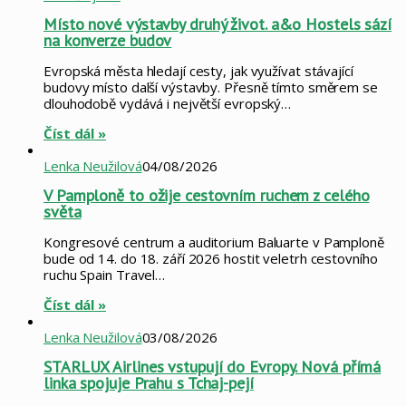
Místo nové výstavby druhý život. a&o Hostels sází
na konverze budov
Evropská města hledají cesty, jak využívat stávající
budovy místo další výstavby. Přesně tímto směrem se
dlouhodobě vydává i největší evropský…
Číst dál »
Lenka Neužilová
04/08/2026
V Pamploně to ožije cestovním ruchem z celého
světa
Kongresové centrum a auditorium Baluarte v Pamploně
bude od 14. do 18. září 2026 hostit veletrh cestovního
ruchu Spain Travel…
Číst dál »
Lenka Neužilová
03/08/2026
STARLUX Airlines vstupují do Evropy. Nová přímá
linka spojuje Prahu s Tchaj-pejí