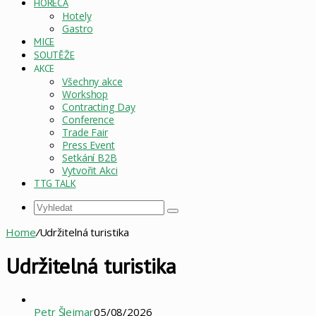
HORECA
Hotely
Gastro
MICE
SOUTĚŽE
AKCE
Všechny akce
Workshop
Contracting Day
Conference
Trade Fair
Press Event
Setkání B2B
Vytvořit Akci
TTG TALK
Vyhledat
Home
/
Udržitelná turistika
Udržitelná turistika
Petr Šlejmar
05/08/2026