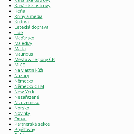
Kanárské ostrovy
Kanárské ostrovy
Keňa
Knihy a média
Kultura
Letecká doprava
Lidé
Maďarsko
Maledivy
Malta
Mauricius
Města & regiony ČR
MICE
Na vlastní kůži
Názory
Německo
Německo CTM
New York
Nezařazené
Nizozemsko
Norsko
Novinky
Omán
Partnerská sekce
Pojišťovny