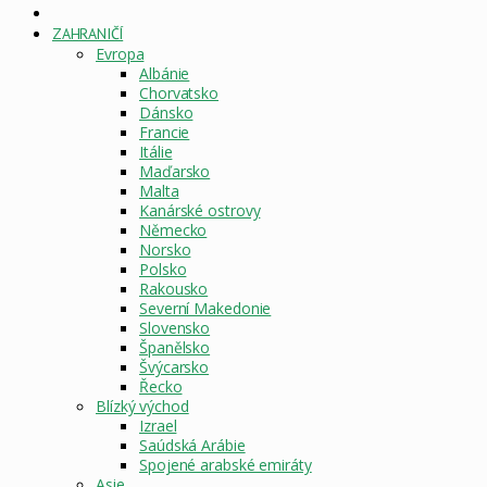
DOMOVSKÁ
STRÁNKA
ZAHRANIČÍ
Evropa
Albánie
Chorvatsko
Dánsko
Francie
Itálie
Maďarsko
Malta
Kanárské ostrovy
Německo
Norsko
Polsko
Rakousko
Severní Makedonie
Slovensko
Španělsko
Švýcarsko
Řecko
Blízký východ
Izrael
Saúdská Arábie
Spojené arabské emiráty
Asie