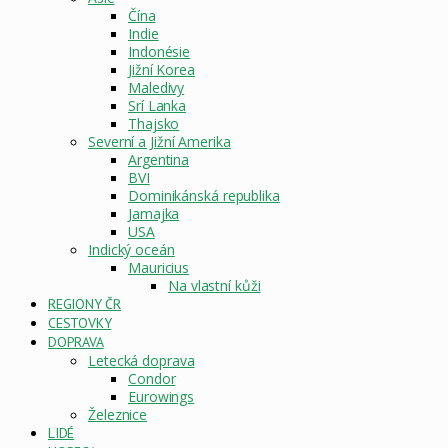
Čína
Indie
Indonésie
Jižní Korea
Maledivy
Srí Lanka
Thajsko
Severní a Jižní Amerika
Argentina
BVI
Dominikánská republika
Jamajka
USA
Indický oceán
Mauricius
Na vlastní kůži
REGIONY ČR
CESTOVKY
DOPRAVA
Letecká doprava
Condor
Eurowings
Železnice
LIDÉ