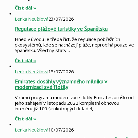
Číst dál »
Lenka Neužilová
23/07/2026
Regulace plážové turistiky ve Španělsku
Hned v úvodu je třeba říct, že regulace pobřežních
ekosystémů, kde se nacházejí pláže, neprobíhá pouze ve
Španělsku. Všechny státy…
Číst dál »
Lenka Neužilová
15/07/2026
Emirates dosáhly významného milníku v
modernizaci své flotily
V rámci programu modernizace flotily Emirates prošlo od
jeho zahájení v listopadu 2022 kompletní obnovou
interiéru již 100 širokotrupých letadel,…
Číst dál »
Lenka Neužilová
10/07/2026