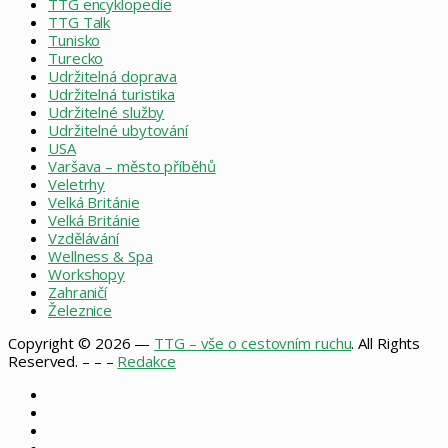
TTG encyklopedie
TTG Talk
Tunisko
Turecko
Udržitelná doprava
Udržitelná turistika
Udržitelné služby
Udržitelné ubytování
USA
Varšava – město příběhů
Veletrhy
Velká Británie
Velká Británie
Vzdělávání
Wellness & Spa
Workshopy
Zahraničí
Železnice
Copyright © 2026 —
TTG – vše o cestovním ruchu
. All Rights
Reserved. – – –
Redakce
Facebook
X
Instagram
RSS