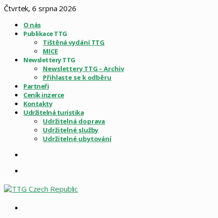
Čtvrtek, 6 srpna 2026
O nás
Publikace TTG
Tištěná vydání TTG
MICE
Newslettery TTG
Newslettery TTG – Archiv
Přihlaste se k odběru
Partneři
Ceník inzerce
Kontakty
Udržitelná turistika
Udržitelná doprava
Udržitelné služby
Udržitelné ubytování
Sidebar
Menu
Vyhledat