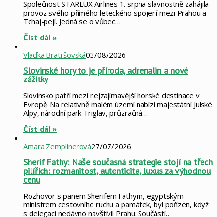
Společnost STARLUX Airlines 1. srpna slavnostně zahájila
provoz svého přímého leteckého spojení mezi Prahou a
Tchaj-pejí. Jedná se o vůbec…
Číst dál »
Vlaďka Bratršovská
03/08/2026
Slovinské hory to je příroda, adrenalin a nové
zážitky
Slovinsko patří mezi nejzajímavější horské destinace v
Evropě. Na relativně malém území nabízí majestátní Julské
Alpy, národní park Triglav, průzračná…
Číst dál »
Amara Zemplinerová
27/07/2026
Sherif Fathy: Naše současná strategie stojí na třech
pilířích: rozmanitost, autenticita, luxus za výhodnou
cenu
Rozhovor s panem Sherifem Fathym, egyptským
ministrem cestovního ruchu a památek, byl pořízen, když
s delegací nedávno navštívil Prahu. Součástí…