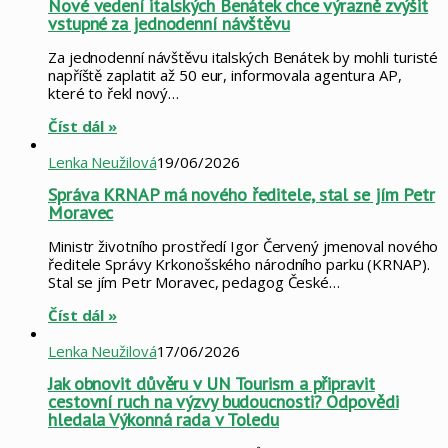
Nové vedení italských Benátek chce výrazně zvýšit
vstupné za jednodenní návštěvu
Za jednodenní návštěvu italských Benátek by mohli turisté
napříště zaplatit až 50 eur, informovala agentura AP,
které to řekl nový…
Číst dál »
Lenka Neužilová
19/06/2026
Správa KRNAP má nového ředitele, stal se jím Petr
Moravec
Ministr životního prostředí Igor Červený jmenoval nového
ředitele Správy Krkonošského národního parku (KRNAP).
Stal se jím Petr Moravec, pedagog České…
Číst dál »
Lenka Neužilová
17/06/2026
Jak obnovit důvěru v UN Tourism a připravit
cestovní ruch na výzvy budoucnosti? Odpovědi
hledala Výkonná rada v Toledu