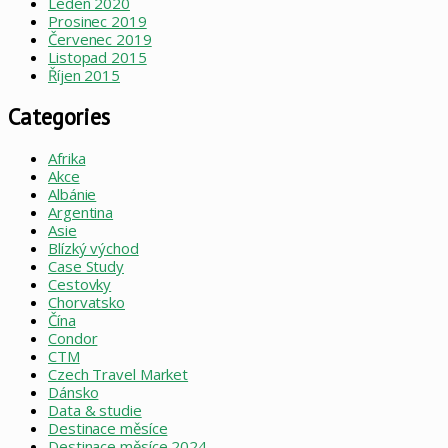
Leden 2020
Prosinec 2019
Červenec 2019
Listopad 2015
Říjen 2015
Categories
Afrika
Akce
Albánie
Argentina
Asie
Blízký východ
Case Study
Cestovky
Chorvatsko
Čína
Condor
CTM
Czech Travel Market
Dánsko
Data & studie
Destinace měsíce
Destinace měsíce 2024