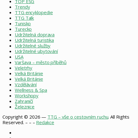
TOP ESG
Trendy
TTG encyklopedie
TTG Talk
Tunisko
Turecko
Udržitelná doprava
Udržitelná turistika
Udržitelné služby
Udržitelné ubytování
USA
Varšava – město příběhů
Veletrhy
Velká Británie
Velká Británie
Vzdělávání
Wellness & Spa
Workshopy
Zahraničí
Železnice
Copyright © 2026 —
TTG – vše o cestovním ruchu
. All Rights
Reserved. – – –
Redakce
Facebook
X