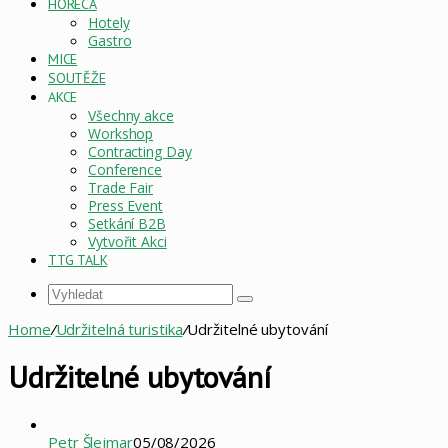
HORECA
Hotely
Gastro
MICE
SOUTĚŽE
AKCE
Všechny akce
Workshop
Contracting Day
Conference
Trade Fair
Press Event
Setkání B2B
Vytvořit Akci
TTG TALK
Vyhledat
Home
/
Udržitelná turistika
/
Udržitelné ubytování
Udržitelné ubytování
Petr Šlejmar
05/08/2026