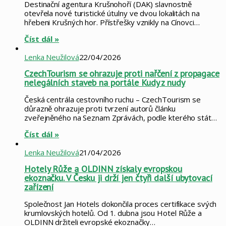
Destinační agentura Krušnohoří (DAK) slavnostně
otevřela nové turistické útulny ve dvou lokalitách na
hřebeni Krušných hor. Přístřešky vznikly na Cínovci…
Číst dál »
Lenka Neužilová
22/04/2026
CzechTourism se ohrazuje proti nařčení z propagace
nelegálních staveb na portále Kudy z nudy
Česká centrála cestovního ruchu – CzechTourism se
důrazně ohrazuje proti tvrzení autorů článku
zveřejněného na Seznam Zprávách, podle kterého stát…
Číst dál »
Lenka Neužilová
21/04/2026
Hotely Růže a OLDINN získaly evropskou
ekoznačku. V Česku ji drží jen čtyři další ubytovací
zařízení
Společnost Jan Hotels dokončila proces certifikace svých
krumlovských hotelů. Od 1. dubna jsou Hotel Růže a
OLDINN držiteli evropské ekoznačky…