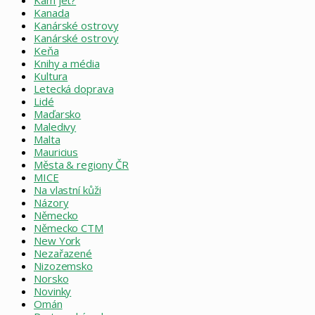
Kam jet?
Kanada
Kanárské ostrovy
Kanárské ostrovy
Keňa
Knihy a média
Kultura
Letecká doprava
Lidé
Maďarsko
Maledivy
Malta
Mauricius
Města & regiony ČR
MICE
Na vlastní kůži
Názory
Německo
Německo CTM
New York
Nezařazené
Nizozemsko
Norsko
Novinky
Omán