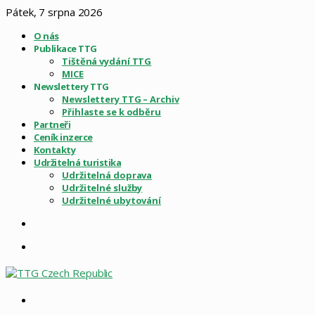
Pátek, 7 srpna 2026
O nás
Publikace TTG
Tištěná vydání TTG
MICE
Newslettery TTG
Newslettery TTG – Archiv
Přihlaste se k odběru
Partneři
Ceník inzerce
Kontakty
Udržitelná turistika
Udržitelná doprava
Udržitelné služby
Udržitelné ubytování
Sidebar
Menu
Vyhledat