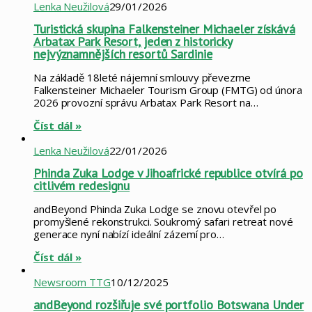
Lenka Neužilová
29/01/2026
Turistická skupina Falkensteiner Michaeler získává
Arbatax Park Resort, jeden z historicky
nejvýznamnějších resortů Sardinie
Na základě 18leté nájemní smlouvy převezme
Falkensteiner Michaeler Tourism Group (FMTG) od února
2026 provozní správu Arbatax Park Resort na…
Číst dál »
Lenka Neužilová
22/01/2026
Phinda Zuka Lodge v Jihoafrické republice otvírá po
citlivém redesignu
andBeyond Phinda Zuka Lodge se znovu otevřel po
promyšlené rekonstrukci. Soukromý safari retreat nové
generace nyní nabízí ideální zázemí pro…
Číst dál »
Newsroom TTG
10/12/2025
andBeyond rozšiřuje své portfolio Botswana Under