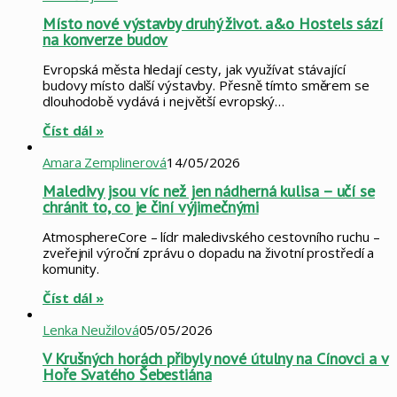
Místo nové výstavby druhý život. a&o Hostels sází
na konverze budov
Evropská města hledají cesty, jak využívat stávající
budovy místo další výstavby. Přesně tímto směrem se
dlouhodobě vydává i největší evropský…
Číst dál »
Amara Zemplinerová
14/05/2026
Maledivy jsou víc než jen nádherná kulisa – učí se
chránit to, co je činí výjimečnými
AtmosphereCore – lídr maledivského cestovního ruchu –
zveřejnil výroční zprávu o dopadu na životní prostředí a
komunity.
Číst dál »
Lenka Neužilová
05/05/2026
V Krušných horách přibyly nové útulny na Cínovci a v
Hoře Svatého Šebestiána