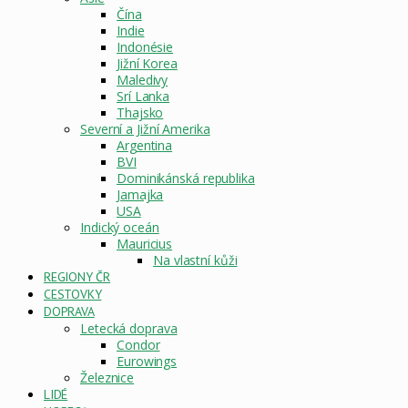
Čína
Indie
Indonésie
Jižní Korea
Maledivy
Srí Lanka
Thajsko
Severní a Jižní Amerika
Argentina
BVI
Dominikánská republika
Jamajka
USA
Indický oceán
Mauricius
Na vlastní kůži
REGIONY ČR
CESTOVKY
DOPRAVA
Letecká doprava
Condor
Eurowings
Železnice
LIDÉ