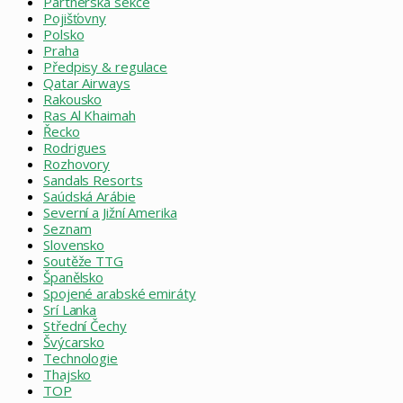
Partnerská sekce
Pojišťovny
Polsko
Praha
Předpisy & regulace
Qatar Airways
Rakousko
Ras Al Khaimah
Řecko
Rodrigues
Rozhovory
Sandals Resorts
Saúdská Arábie
Severní a Jižní Amerika
Seznam
Slovensko
Soutěže TTG
Španělsko
Spojené arabské emiráty
Srí Lanka
Střední Čechy
Švýcarsko
Technologie
Thajsko
TOP