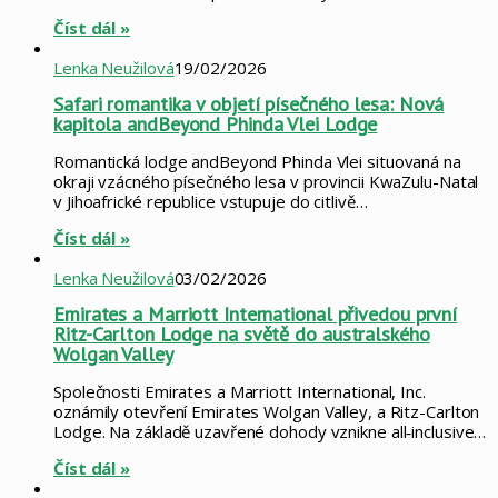
Číst dál »
Lenka Neužilová
19/02/2026
Safari romantika v objetí písečného lesa: Nová
kapitola andBeyond Phinda Vlei Lodge
Romantická lodge andBeyond Phinda Vlei situovaná na
okraji vzácného písečného lesa v provincii KwaZulu-Natal
v Jihoafrické republice vstupuje do citlivě…
Číst dál »
Lenka Neužilová
03/02/2026
Emirates a Marriott International přivedou první
Ritz-Carlton Lodge na světě do australského
Wolgan Valley
Společnosti Emirates a Marriott International, Inc.
oznámily otevření Emirates Wolgan Valley, a Ritz-Carlton
Lodge. Na základě uzavřené dohody vznikne all‑inclusive…
Číst dál »