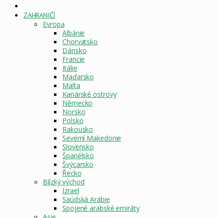
DOMOVSKÁ
STRÁNKA
ZAHRANIČÍ
Evropa
Albánie
Chorvatsko
Dánsko
Francie
Itálie
Maďarsko
Malta
Kanárské ostrovy
Německo
Norsko
Polsko
Rakousko
Severní Makedonie
Slovensko
Španělsko
Švýcarsko
Řecko
Blízký východ
Izrael
Saúdská Arábie
Spojené arabské emiráty
Asie