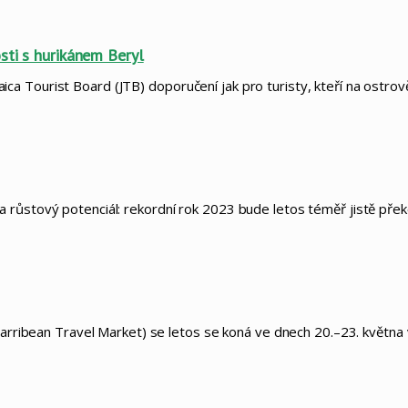
sti s hurikánem Beryl
a Tourist Board (JTB) doporučení jak pro turisty, kteří na ostrov
 růstový potenciál: rekordní rok 2023 bude letos téměř jistě pře
 (Carribean Travel Market) se letos se koná ve dnech 20.–23. květ