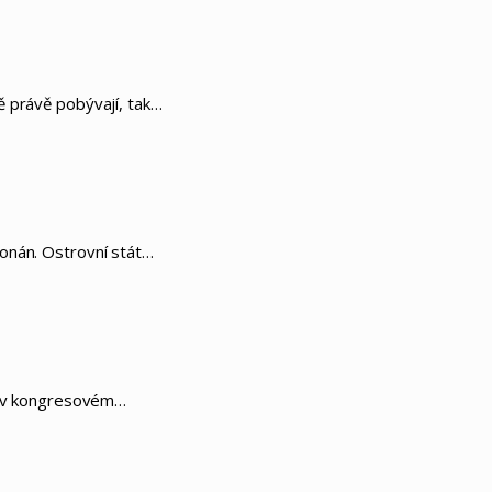
ě právě pobývají, tak…
konán. Ostrovní stát…
na v kongresovém…