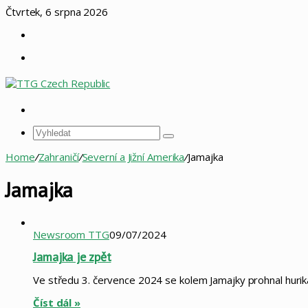
Čtvrtek, 6 srpna 2026
Sidebar
Menu
Vyhledat
Vyhledat
Home
/
Zahraničí
/
Severní a Jižní Amerika
/
Jamajka
Jamajka
Newsroom TTG
09/07/2024
Jamajka je zpět
Ve středu 3. července 2024 se kolem Jamajky prohnal hurik
Číst dál »