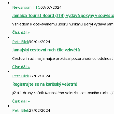
Newsroom TTG
03/07/2024
Jamaica Tourist Board (JTB) vydává pokyny v souvislo
Vzhledem k očekávanému úderu hurikánu Beryl vydává Jamaic
Číst dál »
Petr Bílek
30/04/2024
Jamajský cestovní ruch čile vzkvétá
Cestovní ruch na Jamajce prokázal pozoruhodnou odolnost a
Číst dál »
Petr Bílek
27/02/2024
Registrujte se na karibský veletrh!
Již 42. druhý ročník Karibského veletrhu cestovního ruchu
Číst dál »
Petr Bílek
27/02/2024