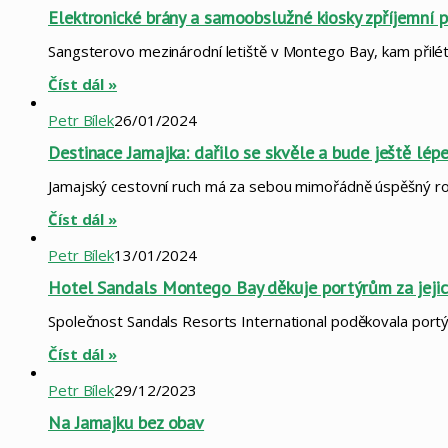
Elektronické brány a samoobslužné kiosky zpříjemní p
Sangsterovo mezinárodní letiště v Montego Bay, kam přilétá
Číst dál »
Petr Bílek
26/01/2024
Destinace Jamajka: dařilo se skvěle a bude ještě lép
Jamajský cestovní ruch má za sebou mimořádně úspěšný rok: 
Číst dál »
Petr Bílek
13/01/2024
Hotel Sandals Montego Bay děkuje portýrům za jejic
Společnost Sandals Resorts International poděkovala portý
Číst dál »
Petr Bílek
29/12/2023
Na Jamajku bez obav