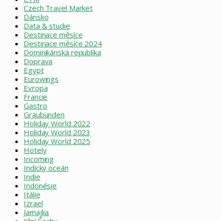
Czech Travel Market
Dánsko
Data & studie
Destinace měsíce
Destinace měsíce 2024
Dominikánská republika
Doprava
Egypt
Eurowings
Evropa
Francie
Gastro
Graubünden
Holiday World 2022
Holiday World 2023
Holiday World 2025
Hotely
Incoming
Indický oceán
Indie
Indonésie
Itálie
Izrael
Jamajka
Jižní Čechy