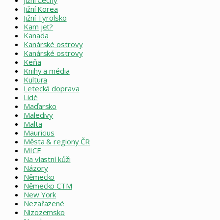
Jižní Korea
Jižní Tyrolsko
Kam jet?
Kanada
Kanárské ostrovy
Kanárské ostrovy
Keňa
Knihy a média
Kultura
Letecká doprava
Lidé
Maďarsko
Maledivy
Malta
Mauricius
Města & regiony ČR
MICE
Na vlastní kůži
Názory
Německo
Německo CTM
New York
Nezařazené
Nizozemsko