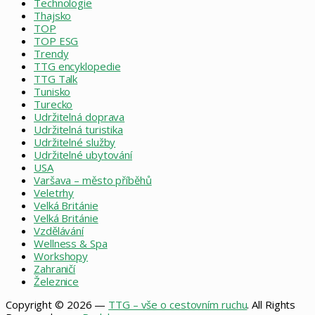
Technologie
Thajsko
TOP
TOP ESG
Trendy
TTG encyklopedie
TTG Talk
Tunisko
Turecko
Udržitelná doprava
Udržitelná turistika
Udržitelné služby
Udržitelné ubytování
USA
Varšava – město příběhů
Veletrhy
Velká Británie
Velká Británie
Vzdělávání
Wellness & Spa
Workshopy
Zahraničí
Železnice
Copyright © 2026 —
TTG – vše o cestovním ruchu
. All Rights