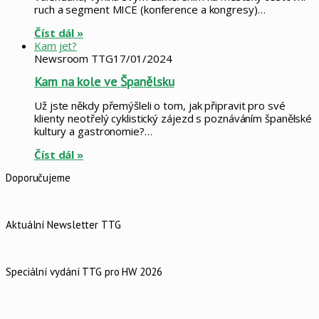
ruch a segment MICE (konference a kongresy)…
Číst dál »
Kam jet?
Newsroom TTG
17/01/2024
Kam na kole ve Španělsku
Už jste někdy přemýšleli o tom, jak připravit pro své
klienty neotřelý cyklistický zájezd s poznáváním španělské
kultury a gastronomie?…
Číst dál »
Doporučujeme
Aktuální Newsletter TTG
Speciální vydání TTG pro HW 2026