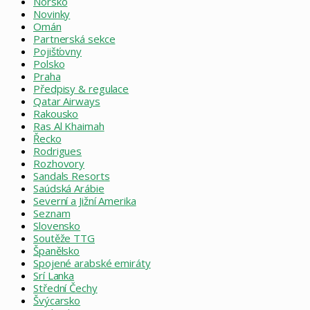
Norsko
Novinky
Omán
Partnerská sekce
Pojišťovny
Polsko
Praha
Předpisy & regulace
Qatar Airways
Rakousko
Ras Al Khaimah
Řecko
Rodrigues
Rozhovory
Sandals Resorts
Saúdská Arábie
Severní a Jižní Amerika
Seznam
Slovensko
Soutěže TTG
Španělsko
Spojené arabské emiráty
Srí Lanka
Střední Čechy
Švýcarsko