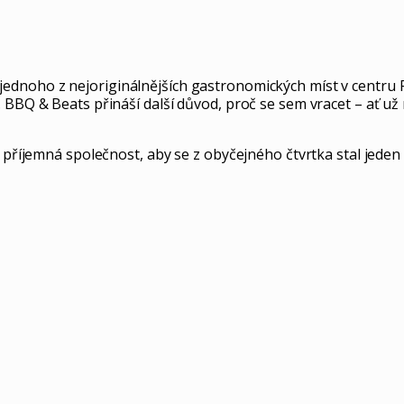
ednoho z nejoriginálnějších gastronomických míst v centru P
BBQ & Beats přináší další důvod, proč se sem vracet – ať už n
 příjemná společnost, aby se z obyčejného čtvrtka stal jeden z