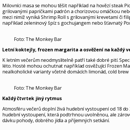
Milovníci masa se mohou těšit například na hovězí steak Pi
grilovanými papričkami padrón a chorizovou omáčkou nebo o
mezi nimiž vyniká Shrimp Roll s grilovanými krevetami či f
například zeleninový špíz s gochujangem nebo šťavnatý Po
Foto: The Monkey Bar
Letní koktejly, frozen margarita a osvěžení na každý v
K letním večerům neodmyslitelně patří také dobré pití. Spec
léto. Hosté mohou ochutnat například osvěžující Frozen Ma
nealkoholické varianty včetně domácích limonád, cold brew i
Foto: The Monkey Bar
Každý čtvrtek jiný rytmus
Atmosféru večerů doplní živá hudební vystoupení od 18 do 2
hudební vystoupení, která podtrhnou uvolněnou, ale zárove
dávku pohody, dobrého jídla a příjemných setkání.