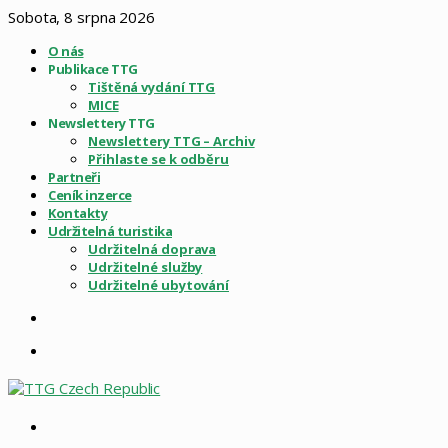
Sobota, 8 srpna 2026
O nás
Publikace TTG
Tištěná vydání TTG
MICE
Newslettery TTG
Newslettery TTG – Archiv
Přihlaste se k odběru
Partneři
Ceník inzerce
Kontakty
Udržitelná turistika
Udržitelná doprava
Udržitelné služby
Udržitelné ubytování
Sidebar
Menu
Vyhledat