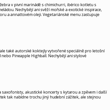
bra v pivní marinádě s chimichurri, ibérico kotletu s
ládou. Nechybějí ani svěží mořské a exotické inspirace,
zvoru a annattovém oleji. Vegetariánské menu zastupuje
ale také autorské koktejly vytvořené speciálně pro letošní
 nebo Pineapple Highball. Nechybějí ani stylové
saxofonisty, akustické koncerty s kytarou a zpěvem i další
ek tak nabídne trochu jiný hudební zážitek, ale stejnou