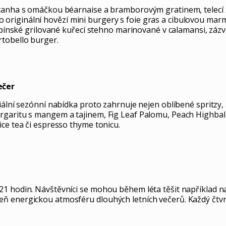
canha s omáčkou béarnaise a bramborovým gratinem, telecí že
riginální hovězí mini burgery s foie gras a cibulovou marme
ilipínské grilované kuřecí stehno marinované v calamansi, zá
rtobello burger.
ečer
iální sezónní nabídka proto zahrnuje nejen oblíbené spritzy, 
rgaritu s mangem a tajinem, Fig Leaf Palomu, Peach Highball
ce tea či espresso thyme tonicu.
1 hodin. Návštěvníci se mohou během léta těšit například na 
ň energickou atmosféru dlouhých letních večerů. Každý čtvrt