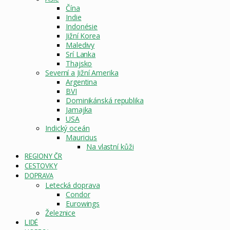
Čína
Indie
Indonésie
Jižní Korea
Maledivy
Srí Lanka
Thajsko
Severní a Jižní Amerika
Argentina
BVI
Dominikánská republika
Jamajka
USA
Indický oceán
Mauricius
Na vlastní kůži
REGIONY ČR
CESTOVKY
DOPRAVA
Letecká doprava
Condor
Eurowings
Železnice
LIDÉ