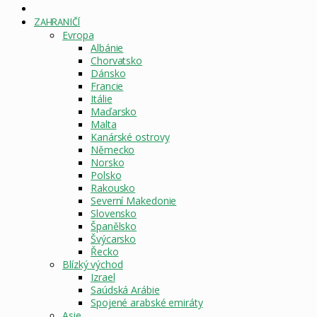
DOMOVSKÁ
STRÁNKA
ZAHRANIČÍ
Evropa
Albánie
Chorvatsko
Dánsko
Francie
Itálie
Maďarsko
Malta
Kanárské ostrovy
Německo
Norsko
Polsko
Rakousko
Severní Makedonie
Slovensko
Španělsko
Švýcarsko
Řecko
Blízký východ
Izrael
Saúdská Arábie
Spojené arabské emiráty
Asie