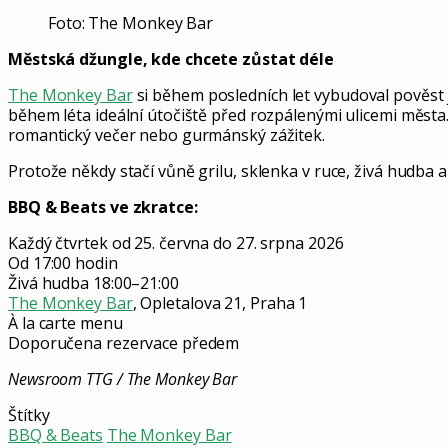
Foto: The Monkey Bar
Městská džungle, kde chcete zůstat déle
The Monkey Bar
si během posledních let vybudoval pověst j
během léta ideální útočiště před rozpálenými ulicemi města. 
romantický večer nebo gurmánský zážitek.
Protože někdy stačí vůně grilu, sklenka v ruce, živá hudba a
BBQ & Beats ve zkratce:
Každý čtvrtek od 25. června do 27. srpna 2026
Od 17:00 hodin
Živá hudba 18:00–21:00
The Monkey Bar
, Opletalova 21, Praha 1
À la carte menu
Doporučena rezervace předem
Newsroom TTG / The Monkey Bar
Štítky
BBQ & Beats
The Monkey Bar