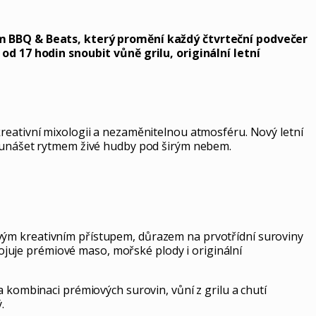
 BBQ & Beats, který promění každý čtvrteční podvečer
 17 hodin snoubit vůně grilu, originální letní
kreativní mixologii a nezaměnitelnou atmosféru. Nový letní
se unášet rytmem živé hudby pod širým nebem.
vým kreativním přístupem, důrazem na prvotřídní suroviny
juje prémiové maso, mořské plody i originální
a kombinaci prémiových surovin, vůní z grilu a chutí
.