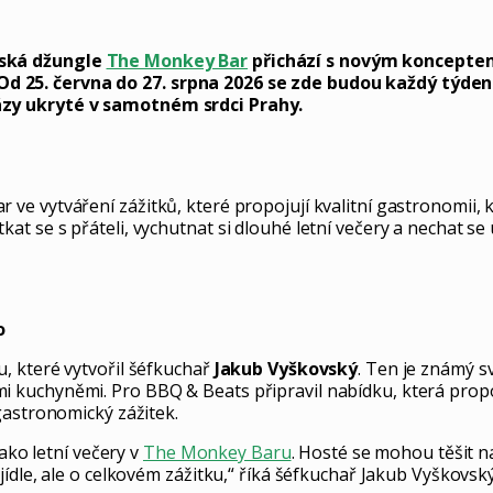
tská džungle
The Monkey Bar
přichází s novým konceptem
25. června do 27. srpna 2026 se zde budou každý týden od
ázy ukryté v samotném srdci Prahy.
e vytváření zážitků, které propojují kvalitní gastronomii, 
at se s přáteli, vychutnat si dlouhé letní večery a nechat 
o
, které vytvořil šéfkuchař
Jakub Vyškovský
. Ten je známý s
 kuchyněmi. Pro BBQ & Beats připravil nabídku, která propo
gastronomický zážitek.
jako letní večery v
The Monkey Baru
. Hosté se mohou těšit n
ídle, ale o celkovém zážitku,“ říká šéfkuchař Jakub Vyškovský