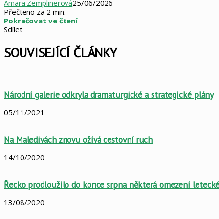
Amara Zemplinerová
25/06/2026
Přečteno za 2 min.
Pokračovat ve čtení
Sdílet
Facebook
X
LinkedIn
Pinterest
Skype
WhatsApp
Sdílet
Tisknout
mailem
SOUVISEJÍCÍ ČLÁNKY
Národní galerie odkryla dramaturgické a strategické plány
05/11/2021
Na Maledivách znovu ožívá cestovní ruch
14/10/2020
Řecko prodloužilo do konce srpna některá omezení leteck
13/08/2020