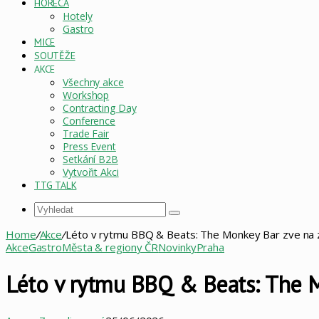
HORECA
Hotely
Gastro
MICE
SOUTĚŽE
AKCE
Všechny akce
Workshop
Contracting Day
Conference
Trade Fair
Press Event
Setkání B2B
Vytvořit Akci
TTG TALK
Vyhledat
Home
/
Akce
/
Léto v rytmu BBQ & Beats: The Monkey Bar zve na z
Akce
Gastro
Města & regiony ČR
Novinky
Praha
Léto v rytmu BBQ & Beats: The M