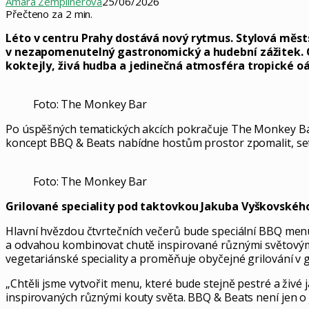
Amara Zemplinerová
25/06/2026
Přečteno za 2 min.
Léto v centru Prahy dostává nový rytmus. Stylová měs
v nezapomenutelný gastronomický a hudební zážitek. Od 
koktejly, živá hudba a jedinečná atmosféra tropické o
Foto: The Monkey Bar
Po úspěšných tematických akcích pokračuje The Monkey Bar v
koncept BBQ & Beats nabídne hostům prostor zpomalit, setk
Foto: The Monkey Bar
Grilované speciality pod taktovkou Jakuba Vyškovskéh
Hlavní hvězdou čtvrtečních večerů bude speciální BBQ menu
a odvahou kombinovat chutě inspirované různými světovými
vegetariánské speciality a proměňuje obyčejné grilování v 
„Chtěli jsme vytvořit menu, které bude stejně pestré a živé 
inspirovaných různými kouty světa. BBQ & Beats není jen o j