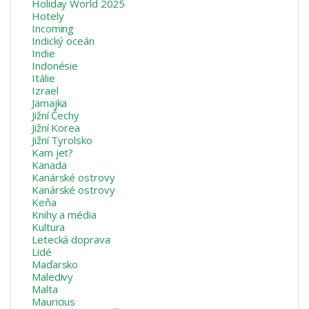
Holiday World 2025
Hotely
Incoming
Indický oceán
Indie
Indonésie
Itálie
Izrael
Jamajka
Jižní Čechy
Jižní Korea
Jižní Tyrolsko
Kam jet?
Kanada
Kanárské ostrovy
Kanárské ostrovy
Keňa
Knihy a média
Kultura
Letecká doprava
Lidé
Maďarsko
Maledivy
Malta
Mauricius