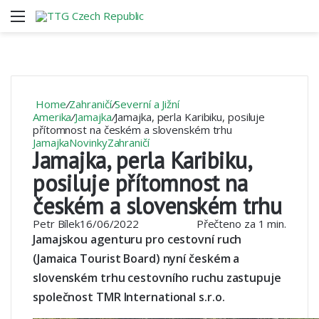
Menu
V
Home
/
Zahraničí
/
Severní a Jižní
Amerika
/
Jamajka
/
Jamajka, perla Karibiku, posiluje
přítomnost na českém a slovenském trhu
Jamajka
Novinky
Zahraničí
Jamajka, perla Karibiku,
posiluje přítomnost na
českém a slovenském trhu
Petr Bílek
16/06/2022
Přečteno za 1 min.
Jamajskou agenturu pro cestovní ruch
(Jamaica Tourist Board) nyní českém a
slovenském trhu cestovního ruchu zastupuje
společnost TMR International s.r.o.