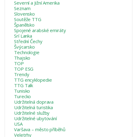
Severní a Jižní Amerika
Seznam
Slovensko
Soutěže TTG
Španělsko
Spojené arabské emiráty
Srí Lanka
Střední Čechy
Švýcarsko
Technologie
Thajsko
TOP
TOP ESG
Trendy
TTG encyklopedie
TTG Talk
Tunisko
Turecko
Udržitelná doprava
Udržitelná turistika
Udržitelné služby
Udržitelné ubytování
USA
Varšava – město příběhů
Veletrhy