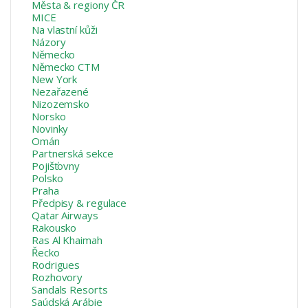
Města & regiony ČR
MICE
Na vlastní kůži
Názory
Německo
Německo CTM
New York
Nezařazené
Nizozemsko
Norsko
Novinky
Omán
Partnerská sekce
Pojišťovny
Polsko
Praha
Předpisy & regulace
Qatar Airways
Rakousko
Ras Al Khaimah
Řecko
Rodrigues
Rozhovory
Sandals Resorts
Saúdská Arábie