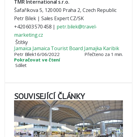
TMR International s.r.o.
Šafaříkova 5, 120 000 Praha 2, Czech Republic
Petr Bílek | Sales Expert CZ/SK
+420 603 570 458 |
petr.bilek@travel-
marketing.cz
Štítky
Jamaica
Jamaica Tourist Board
Jamajka
Karibik
Petr Bílek
16/06/2022
Přečteno za 1 min.
Pokračovat ve čtení
Sdílet
Facebook
X
LinkedIn
Pinterest
Skype
WhatsApp
Sdílet
Tisknout
mailem
SOUVISEJÍCÍ ČLÁNKY