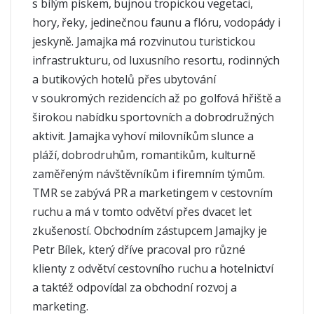
s bílým pískem, bujnou tropickou vegetaci,
hory, řeky, jedinečnou faunu a flóru, vodopády i
jeskyně. Jamajka má rozvinutou turistickou
infrastrukturu, od luxusního resortu, rodinných
a butikových hotelů přes ubytování
v soukromých rezidencích až po golfová hřiště a
širokou nabídku sportovních a dobrodružných
aktivit. Jamajka vyhoví milovníkům slunce a
pláží, dobrodruhům, romantikům, kulturně
zaměřeným návštěvníkům i firemním týmům.
TMR se zabývá PR a marketingem v cestovním
ruchu a má v tomto odvětví přes dvacet let
zkušeností. Obchodním zástupcem Jamajky je
Petr Bílek, který dříve pracoval pro různé
klienty z odvětví cestovního ruchu a hotelnictví
a taktéž odpovídal za obchodní rozvoj a
marketing.