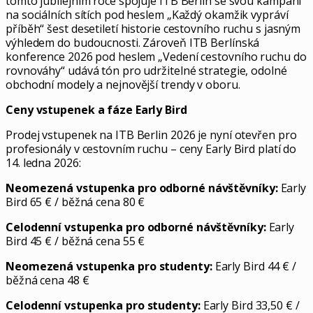
tomto jubilejním roce spojuje ITB Berlín se svou kampaní
na sociálních sítích pod heslem „Každý okamžik vypráví
příběh“ šest desetiletí historie cestovního ruchu s jasným
výhledem do budoucnosti. Zároveň ITB Berlínská
konference 2026 pod heslem „Vedení cestovního ruchu do
rovnováhy“ udává tón pro udržitelné strategie, odolné
obchodní modely a nejnovější trendy v oboru.
Ceny vstupenek a fáze Early Bird
Prodej vstupenek na ITB Berlin 2026 je nyní otevřen pro
profesionály v cestovním ruchu – ceny Early Bird platí do
14. ledna 2026:
Neomezená vstupenka pro odborné návštěvníky:
Early
Bird 65 € / běžná cena 80 €
Celodenní vstupenka pro odborné návštěvníky:
Early
Bird 45 € / běžná cena 55 €
Neomezená vstupenka pro studenty:
Early Bird 44 € /
běžná cena 48 €
Celodenní vstupenka pro studenty:
Early Bird 33,50 € /