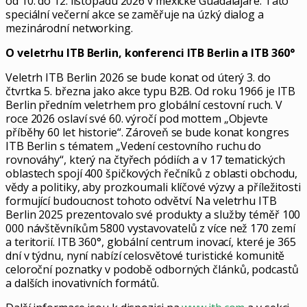
od 10. do 12. listopadu 2026 v mexické Guadalajaře. Tato
speciální večerní akce se zaměřuje na úzký dialog a
mezinárodní networking.
O veletrhu ITB Berlin, konferenci ITB Berlin a ITB 360°
Veletrh ITB Berlin 2026 se bude konat od úterý 3. do
čtvrtka 5. března jako akce typu B2B. Od roku 1966 je ITB
Berlin předním veletrhem pro globální cestovní ruch. V
roce 2026 oslaví své 60. výročí pod mottem „Objevte
příběhy 60 let historie“. Zároveň se bude konat kongres
ITB Berlin s tématem „Vedení cestovního ruchu do
rovnováhy“, který na čtyřech pódiích a v 17 tematických
oblastech spojí 400 špičkových řečníků z oblasti obchodu,
vědy a politiky, aby prozkoumali klíčové výzvy a příležitosti
formující budoucnost tohoto odvětví. Na veletrhu ITB
Berlin 2025 prezentovalo své produkty a služby téměř 100
000 návštěvníkům 5800 vystavovatelů z více než 170 zemí
a teritorií. ITB 360°, globální centrum inovací, které je 365
dní v týdnu, nyní nabízí celosvětové turistické komunitě
celoroční poznatky v podobě odborných článků, podcastů
a dalších inovativních formátů.