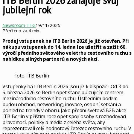
ITB Berlin 2026 zahajuje svůj
jubilejní rok
Newsroom TTG
19/11/2025
Přečteno za 4 min.
Prodej vstupenek na ITB Berlin 2026 je již otevřen. Při
nákupu vstupenek do 14. ledna lze ušetřit a zažít 60.
výročí předního světového veletrhu cestovního ruchu s
nabídkou silných partnerů a nových akcí.
Foto: ITB Berlin
Vstupenky na ITB Berlin 2026 jsou již k dispozici. Od 3. do
5. března 2026 se Berlín opět stane pulzujícím centrem
mezinárodního cestovního ruchu. Ústředním bodem
budou obchod, networking, inovace, osobní setkání a
pohled na trendy v oboru. Jako přední světová B2B akce
ITB Berlin v příštím roce opět spojí osoby s rozhodovací
pravomocí, politiky a média z celého světa, aby
reprezentovali celý hodnotový řetězec cestovního ruchu. V