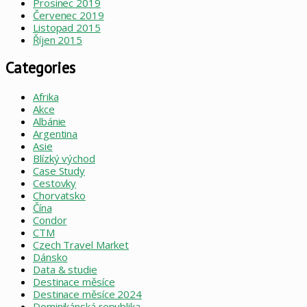
Prosinec 2019
Červenec 2019
Listopad 2015
Říjen 2015
Categories
Afrika
Akce
Albánie
Argentina
Asie
Blízký východ
Case Study
Cestovky
Chorvatsko
Čína
Condor
CTM
Czech Travel Market
Dánsko
Data & studie
Destinace měsíce
Destinace měsíce 2024
Dominikánská republika