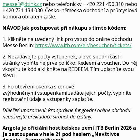
messe1@dtihk.cz
nebo telefonicky: +420 221 490 310 nebo
+420 731 134 030,
Česko-německá obchodní a průmyslová
komora
obratem zašle.
NÁVOD Jak postupovat při nákupu s tímto kódem:
1. Klikněte na uvedený link pro vstup do online obchodu
Messe Berlin:
https://www.itb.com/en/besuchen/tickets/
.
2. Nezadávejte počty vstupenek, ale ve spodní části
stránky vyplňte nejprve políčko: Redeem a voucher. Do něj
vkopírujte kód a klikněte na REDEEM. Tím uplatníte svou
slevu.
3. Po otevření okénka s cenově
zvýhodněnými vstupenkami zadáte jejich počty, vyplníte
registrační údaje a vstupenky zaplatíte.
Důležité upozornění: Pro správné fungování online obchodu
nepožívejte překladače stránek do češtiny.
Angola je oficiální hostitelskou zemí ITB Berlin 2026 a
je zastoupena v hale 21 pod heslem „Navštivte