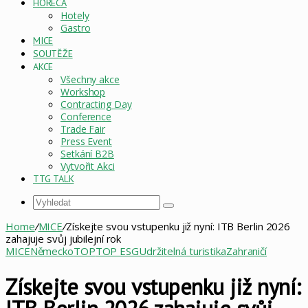
HORECA
Hotely
Gastro
MICE
SOUTĚŽE
AKCE
Všechny akce
Workshop
Contracting Day
Conference
Trade Fair
Press Event
Setkání B2B
Vytvořit Akci
TTG TALK
Vyhledat
Home
/
MICE
/
Získejte svou vstupenku již nyní: ITB Berlin 2026
zahajuje svůj jubilejní rok
MICE
Německo
TOP
TOP ESG
Udržitelná turistika
Zahraničí
Získejte svou vstupenku již nyní: