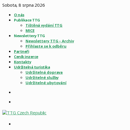
Sobota, 8 srpna 2026
O nás
Publikace TTG
Tištěná vydání TTG
MICE
Newslettery TTG
Newslettery TTG – Archiv
Přihlaste se k odběru
Partneři
Ceník inzerce
Kontakty
Udržitelná turistika
Udržitelná doprava
Udržitelné služby
Udržitelné ubytování
Sidebar
Menu
Vyhledat