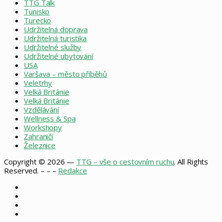
TTG Talk
Tunisko
Turecko
Udržitelná doprava
Udržitelná turistika
Udržitelné služby
Udržitelné ubytování
USA
Varšava – město příběhů
Veletrhy
Velká Británie
Velká Británie
Vzdělávání
Wellness & Spa
Workshopy
Zahraničí
Železnice
Copyright © 2026 —
TTG – vše o cestovním ruchu
. All Rights
Reserved. – – –
Redakce
Facebook
X
Instagram
RSS