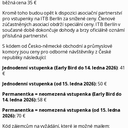
běžná cena 35 €
Kromě toho budou opět k dispozici asociační partnerství
pro vstupenky na ITB Berlín za snížené ceny. Členové
zúčastněných asociací obdrží speciální ceny. ITB Berlín v
současné době dokončuje dohody a brzy oficiálně oznámí
příslušná partnerství.
S kódem od
Česko-německé obchodní a průmyslové
komory
jsou ceny pro odborné návštěvníky z České
republiky následující:
Jednodenní vstupenka (Early Bird do 14. ledna 2026)
: 41
€
Jednodenní vstupenka (od 15. ledna 2026):
50 €
Permanentka = neomezená vstupenka (Early Bird do
14. ledna 2026):
58 €
Permanentka = neomezená vstupenka (od 15. ledna
2026):
70 €
Kód zájemcům na vyžádání, které je možné mailem: