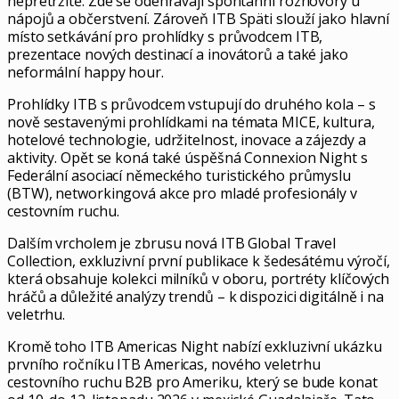
nepřetržitě. Zde se odehrávají spontánní rozhovory u
nápojů a občerstvení. Zároveň ITB Späti slouží jako hlavní
místo setkávání pro prohlídky s průvodcem ITB,
prezentace nových destinací a inovátorů a také jako
neformální happy hour.
Prohlídky ITB s průvodcem vstupují do druhého kola – s
nově sestavenými prohlídkami na témata MICE, kultura,
hotelové technologie, udržitelnost, inovace a zájezdy a
aktivity. Opět se koná také úspěšná Connexion Night s
Federální asociací německého turistického průmyslu
(BTW), networkingová akce pro mladé profesionály v
cestovním ruchu.
Dalším vrcholem je zbrusu nová ITB Global Travel
Collection, exkluzivní první publikace k šedesátému výročí,
která obsahuje kolekci milníků v oboru, portréty klíčových
hráčů a důležité analýzy trendů – k dispozici digitálně i na
veletrhu.
Kromě toho ITB Americas Night nabízí exkluzivní ukázku
prvního ročníku ITB Americas, nového veletrhu
cestovního ruchu B2B pro Ameriku, který se bude konat