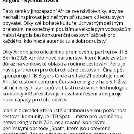
Angolu – Rytmus života“
Tato země v jihozápadní Africe zve návštěvníky, aby se
nechali inspirovat jedinečným přístupem k životu svých
obyvatel. Díky své bohaté kultuře, úchvatným deštným
pralesům, nekonečným pouštím a velkolepým vodopádům
nabízí Angola bezkonkurenční cestovní zážitek pro
každého, kdo hledá autenticitu a dobrodružství.
Díky Airbnb jako oficiálnímu prémiovému partnerovi ITB
Berlin 2026 vzniklo nové partnerství, které klade zvláštní
důraz na venkovské oblasti a rodinné cestování. Peru je
navíc partnerem pro dobrodružné cestování, Čína opět
sponzoruje ITB Buyers Circle a v hale 21 debutuje nové
Africké cestovní centrum. Čerstvá energie v hale 5.1: Živá
síť německých startupů v oblasti cestovních technologií z
komunity VIR představuje inovativní řešení a inspiruje
nové nápady pro toto odvětví.
Jedním z lákadel, která jistě přitáhnou velkou pozornost
cestovní komunity, je ITB Späti – místo pro uvolněnou
networking v hale 7.2c, inspirované ikonickými
berlínskými obchody „Späti“, které jsou otevřené