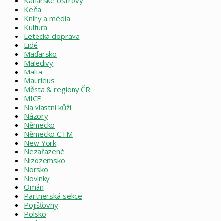
Kanárské ostrovy
Keňa
Knihy a média
Kultura
Letecká doprava
Lidé
Maďarsko
Maledivy
Malta
Mauricius
Města & regiony ČR
MICE
Na vlastní kůži
Názory
Německo
Německo CTM
New York
Nezařazené
Nizozemsko
Norsko
Novinky
Omán
Partnerská sekce
Pojišťovny
Polsko