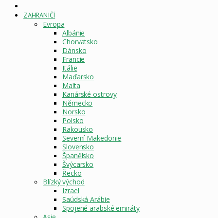
DOMOVSKÁ
STRÁNKA
ZAHRANIČÍ
Evropa
Albánie
Chorvatsko
Dánsko
Francie
Itálie
Maďarsko
Malta
Kanárské ostrovy
Německo
Norsko
Polsko
Rakousko
Severní Makedonie
Slovensko
Španělsko
Švýcarsko
Řecko
Blízký východ
Izrael
Saúdská Arábie
Spojené arabské emiráty
Asie