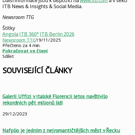
Další informace jsou k dispozici na
www.itb.com
a v sekci
ITB News & Insights & Social Media.
Newsroom TTG
Štítky
Angola
ITB 360°
ITB Berlin 2026
Newsroom TTG
19/11/2025
Přečteno za 4 min.
Pokračovat ve čtení
Sdílet
Facebook
X
LinkedIn
Pinterest
Skype
WhatsApp
Sdílet
Tisknout
mailem
SOUVISEJÍCÍ ČLÁNKY
Galerii Uffizi v italské Florencii letos navštívilo
rekordních pět milionů lidí
29/12/2023
Nafplio je jedním z nejromantičtějších měst v Řecku