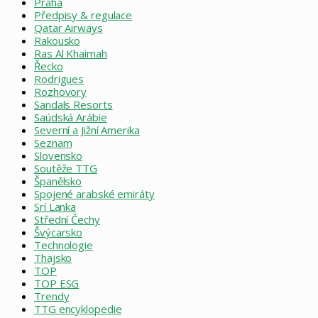
Praha
Předpisy & regulace
Qatar Airways
Rakousko
Ras Al Khaimah
Řecko
Rodrigues
Rozhovory
Sandals Resorts
Saúdská Arábie
Severní a Jižní Amerika
Seznam
Slovensko
Soutěže TTG
Španělsko
Spojené arabské emiráty
Srí Lanka
Střední Čechy
Švýcarsko
Technologie
Thajsko
TOP
TOP ESG
Trendy
TTG encyklopedie