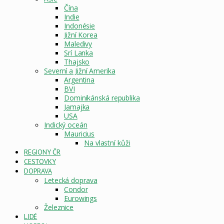
Čína
Indie
Indonésie
Jižní Korea
Maledivy
Srí Lanka
Thajsko
Severní a Jižní Amerika
Argentina
BVI
Dominikánská republika
Jamajka
USA
Indický oceán
Mauricius
Na vlastní kůži
REGIONY ČR
CESTOVKY
DOPRAVA
Letecká doprava
Condor
Eurowings
Železnice
LIDÉ