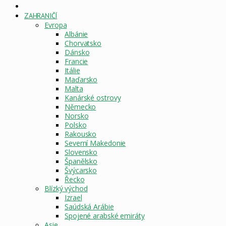
DOMOVSKÁ
STRÁNKA
ZAHRANIČÍ
Evropa
Albánie
Chorvatsko
Dánsko
Francie
Itálie
Maďarsko
Malta
Kanárské ostrovy
Německo
Norsko
Polsko
Rakousko
Severní Makedonie
Slovensko
Španělsko
Švýcarsko
Řecko
Blízký východ
Izrael
Saúdská Arábie
Spojené arabské emiráty
Asie