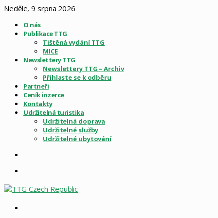
Neděle, 9 srpna 2026
O nás
Publikace TTG
Tištěná vydání TTG
MICE
Newslettery TTG
Newslettery TTG – Archiv
Přihlaste se k odběru
Partneři
Ceník inzerce
Kontakty
Udržitelná turistika
Udržitelná doprava
Udržitelné služby
Udržitelné ubytování
Sidebar
Menu
Vyhledat