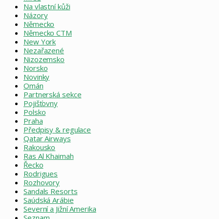
Na vlastní kůži
Názory
Německo
Německo CTM
New York
Nezařazené
Nizozemsko
Norsko
Novinky
Omán
Partnerská sekce
Pojišťovny
Polsko
Praha
Předpisy & regulace
Qatar Airways
Rakousko
Ras Al Khaimah
Řecko
Rodrigues
Rozhovory
Sandals Resorts
Saúdská Arábie
Severní a Jižní Amerika
Seznam