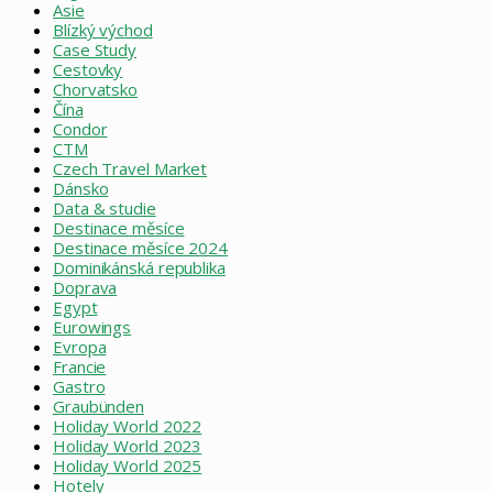
Asie
Blízký východ
Case Study
Cestovky
Chorvatsko
Čína
Condor
CTM
Czech Travel Market
Dánsko
Data & studie
Destinace měsíce
Destinace měsíce 2024
Dominikánská republika
Doprava
Egypt
Eurowings
Evropa
Francie
Gastro
Graubünden
Holiday World 2022
Holiday World 2023
Holiday World 2025
Hotely