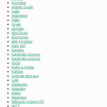
Incoming
Indický oceán
Indie
Indonésie
Itálie
Izrael
Jamajka
Jižní Čechy
Jižní Korea
Jižní Tyrolsko
Kam jet?
Kanada
Kanárské ostrovy
Kanárské ostrovy
Keňa
Knihy a média
Kultura
Letecká doprava
Lidé
Maďarsko
Maledivy
Malta
Mauricius
Města & regiony ČR
MICE