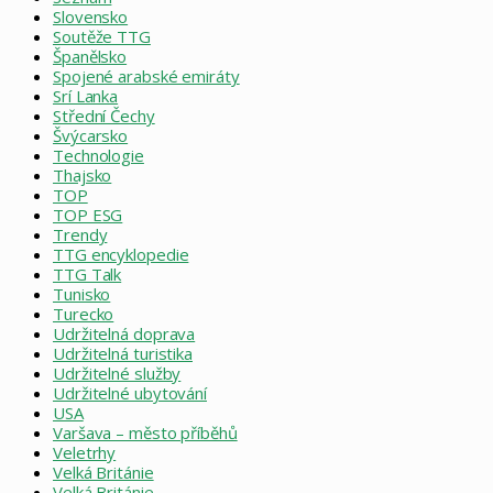
Slovensko
Soutěže TTG
Španělsko
Spojené arabské emiráty
Srí Lanka
Střední Čechy
Švýcarsko
Technologie
Thajsko
TOP
TOP ESG
Trendy
TTG encyklopedie
TTG Talk
Tunisko
Turecko
Udržitelná doprava
Udržitelná turistika
Udržitelné služby
Udržitelné ubytování
USA
Varšava – město příběhů
Veletrhy
Velká Británie
Velká Británie