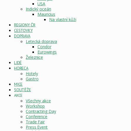
USA
Indický oceán
Mauricius
Na vlastní kůži
REGIONY ČR
CESTOVKY
DOPRAVA
Letecká doprava
Condor
Eurowings
Železnice
LIDÉ
HORECA
Hotely
Gastro
MICE
SOUTĚŽE
AKCE
Všechny akce
Workshop
Contracting Day
Conference
Trade Fair
Press Event