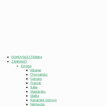
DOMOVSKÁ STRÁNKA
ZAHRANIČÍ
Evropa
Albánie
Chorvatsko
Dánsko
Francie
Itálie
Maďarsko
Malta
Kanárské ostrovy
Německo