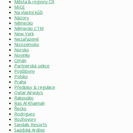
Města & regiony ČR
MICE
Na vlastní kůži
Názory
Německo
Německo CTM
New York
Nezařazené
Nizozemsko
Norsko
Novinky
Omán
Partnerská sekce
Pojišťovny
Polsko
Praha
Předpisy & regulace
Qatar Airways
Rakousko
Ras Al Khaimah
Řecko
Rodrigues
Rozhovory
Sandals Resorts
Saúdská Arábie