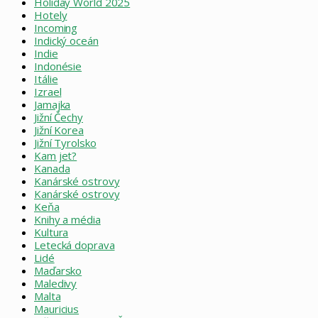
Holiday World 2025
Hotely
Incoming
Indický oceán
Indie
Indonésie
Itálie
Izrael
Jamajka
Jižní Čechy
Jižní Korea
Jižní Tyrolsko
Kam jet?
Kanada
Kanárské ostrovy
Kanárské ostrovy
Keňa
Knihy a média
Kultura
Letecká doprava
Lidé
Maďarsko
Maledivy
Malta
Mauricius