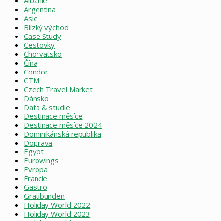
Albánie
Argentina
Asie
Blízký východ
Case Study
Cestovky
Chorvatsko
Čína
Condor
CTM
Czech Travel Market
Dánsko
Data & studie
Destinace měsíce
Destinace měsíce 2024
Dominikánská republika
Doprava
Egypt
Eurowings
Evropa
Francie
Gastro
Graubünden
Holiday World 2022
Holiday World 2023