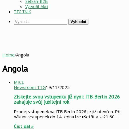
Setkání B2B
Vytvořit Akci
TTG TALK
Vyhledat
Home
/
Angola
Angola
MICE
Newsroom TTG
19/11/2025
Získejte svou vstupenku již nyní: ITB Berlin 2026
zahajuje svůj jubilejní rok
Prodej vstupenek na ITB Berlin 2026 je již otevřen. Při
nákupu vstupenek do 14. ledna lze ušetřit a zažít 60.…
Číst dál »