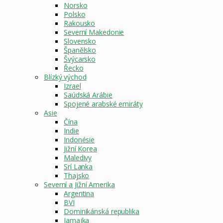
Norsko
Polsko
Rakousko
Severní Makedonie
Slovensko
Španělsko
Švýcarsko
Řecko
Blízký východ
Izrael
Saúdská Arábie
Spojené arabské emiráty
Asie
Čína
Indie
Indonésie
Jižní Korea
Maledivy
Srí Lanka
Thajsko
Severní a Jižní Amerika
Argentina
BVI
Dominikánská republika
Jamajka