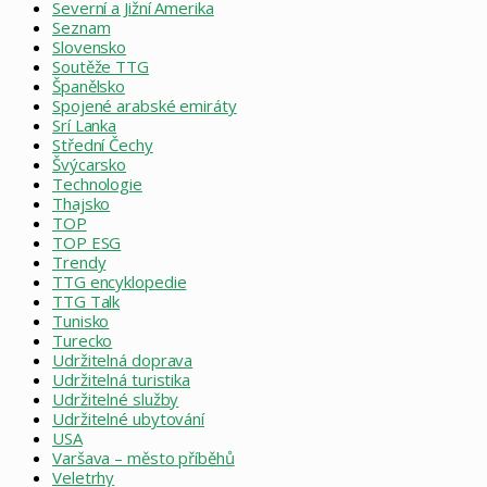
Severní a Jižní Amerika
Seznam
Slovensko
Soutěže TTG
Španělsko
Spojené arabské emiráty
Srí Lanka
Střední Čechy
Švýcarsko
Technologie
Thajsko
TOP
TOP ESG
Trendy
TTG encyklopedie
TTG Talk
Tunisko
Turecko
Udržitelná doprava
Udržitelná turistika
Udržitelné služby
Udržitelné ubytování
USA
Varšava – město příběhů
Veletrhy