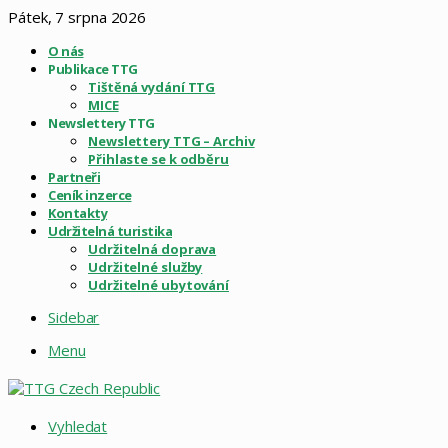
Pátek, 7 srpna 2026
O nás
Publikace TTG
Tištěná vydání TTG
MICE
Newslettery TTG
Newslettery TTG – Archiv
Přihlaste se k odběru
Partneři
Ceník inzerce
Kontakty
Udržitelná turistika
Udržitelná doprava
Udržitelné služby
Udržitelné ubytování
Sidebar
Menu
Vyhledat