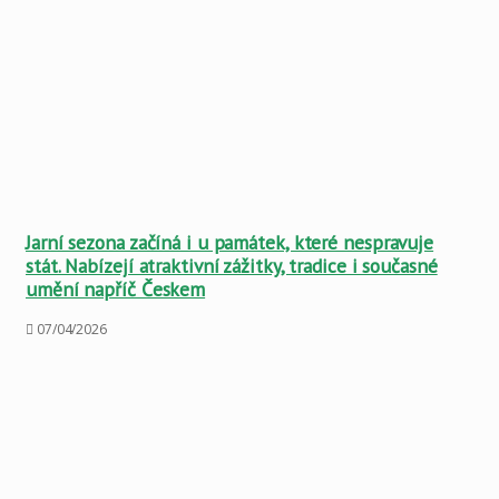
Jarní sezona začíná i u památek, které nespravuje
stát. Nabízejí atraktivní zážitky, tradice i současné
umění napříč Českem
07/04/2026