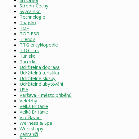
Střední Čechy
Švýcarsko
Technologie
Thajsko
TOP
TOP ESG
Trendy
TTG encyklopedie
TTG Talk
Tunisko
Turecko
Udržitelná doprava
Udržitelná turistika
Udržitelné služby
Udržitelné ubytování
USA
Varšava – město příběhů
Veletrhy
Velká Británie
Velká Británie
Vzdělávání
Wellness & Spa
Workshopy
Zahraničí