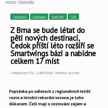
Home
/
Cestovky
Cestovky
Doprava
Kam jet?
TOP
Z Brna se bude létat do
pěti nových destinací,
Čedok příští léto rozšíří se
Smartwings bázi a nabídne
celkem 17 míst
Newsroom TTG
28/07/2022
Přečteno za 3 min.
Poptávka po odletech z regionálních letišť
roste a letošní rekordní sezona je toho
důkazem. Češi mají o cestování zájem a