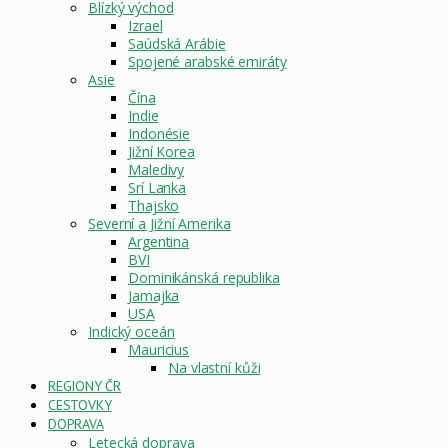
Blízký východ
Izrael
Saúdská Arábie
Spojené arabské emiráty
Asie
Čína
Indie
Indonésie
Jižní Korea
Maledivy
Srí Lanka
Thajsko
Severní a Jižní Amerika
Argentina
BVI
Dominikánská republika
Jamajka
USA
Indický oceán
Mauricius
Na vlastní kůži
REGIONY ČR
CESTOVKY
DOPRAVA
Letecká doprava