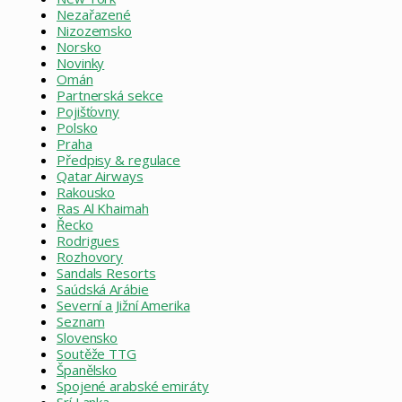
Nezařazené
Nizozemsko
Norsko
Novinky
Omán
Partnerská sekce
Pojišťovny
Polsko
Praha
Předpisy & regulace
Qatar Airways
Rakousko
Ras Al Khaimah
Řecko
Rodrigues
Rozhovory
Sandals Resorts
Saúdská Arábie
Severní a Jižní Amerika
Seznam
Slovensko
Soutěže TTG
Španělsko
Spojené arabské emiráty
Srí Lanka