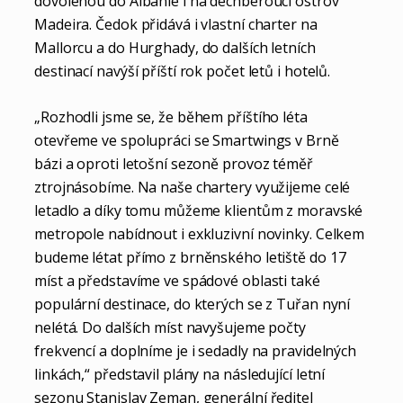
dovolenou do Albánie i na dechberoucí ostrov
Madeira. Čedok přidává i vlastní charter na
Mallorcu a do Hurghady, do dalších letních
destinací navýší příští rok počet letů i hotelů.
„Rozhodli jsme se, že během příštího léta
otevřeme ve spolupráci se Smartwings v Brně
bázi a oproti letošní sezoně provoz téměř
ztrojnásobíme. Na naše chartery využijeme celé
letadlo a díky tomu můžeme klientům z moravské
metropole nabídnout i exkluzivní novinky. Celkem
budeme létat přímo z brněnského letiště do 17
míst a představíme ve spádové oblasti také
populární destinace, do kterých se z Tuřan nyní
nelétá. Do dalších míst navyšujeme počty
frekvencí a doplníme je i sedadly na pravidelných
linkách,“ představil plány na následující letní
sezonu Stanislav Zeman, generální ředitel