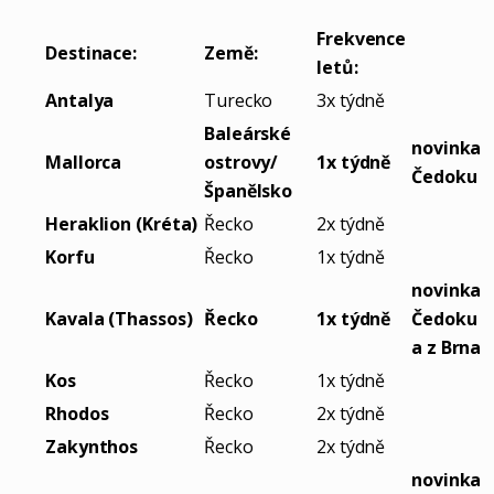
Frekvence
Destinace:
Země:
letů:
Antalya
Turecko
3x týdně
Baleárské
novinka
Mallorca
ostrovy/
1x týdně
Čedoku
Španělsko
Heraklion (Kréta)
Řecko
2x týdně
Korfu
Řecko
1x týdně
novinka
Kavala (Thassos)
Řecko
1x týdně
Čedoku
a z Brna
Kos
Řecko
1x týdně
Rhodos
Řecko
2x týdně
Zakynthos
Řecko
2x týdně
novinka