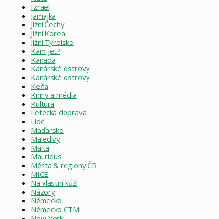
Izrael
Jamajka
Jižní Čechy
Jižní Korea
Jižní Tyrolsko
Kam jet?
Kanada
Kanárské ostrovy
Kanárské ostrovy
Keňa
Knihy a média
Kultura
Letecká doprava
Lidé
Maďarsko
Maledivy
Malta
Mauricius
Města & regiony ČR
MICE
Na vlastní kůži
Názory
Německo
Německo CTM
New York