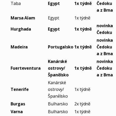
Taba
Egypt
1x týdně
Čedoku
a z Brna
Marsa Alam
Egypt
1x týdně
novinka
Hurghada
Egypt
1x týdně
Čedoku
novinka
Madeira
Portugalsko
1x týdně
Čedoku
a z Brna
Kanárské
novinka
Fuerteventura
ostrovy/
1x týdně
Čedoku
Španělsko
a z Brna
Kanárské
Tenerife
ostrovy/
1x týdně
Španělsko
Burgas
Bulharsko
2x týdně
Varna
Bulharsko
1x týdně