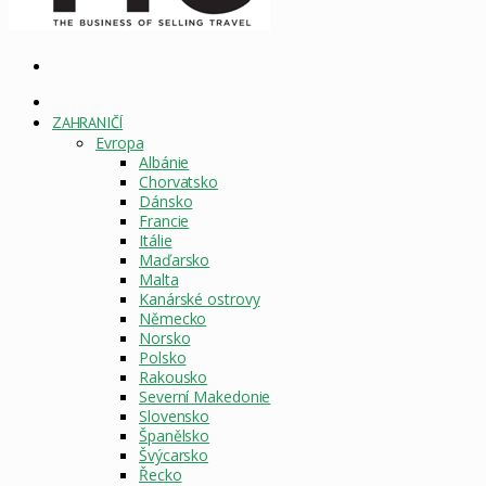
Vyhledat
DOMOVSKÁ
STRÁNKA
ZAHRANIČÍ
Evropa
Albánie
Chorvatsko
Dánsko
Francie
Itálie
Maďarsko
Malta
Kanárské ostrovy
Německo
Norsko
Polsko
Rakousko
Severní Makedonie
Slovensko
Španělsko
Švýcarsko
Řecko