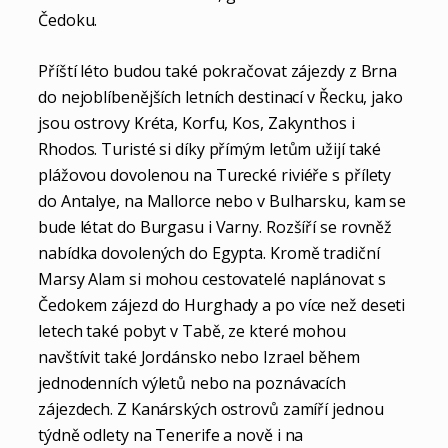
Čedoku.
Příští léto budou také pokračovat zájezdy z Brna
do nejoblíbenějších letních destinací v Řecku, jako
jsou ostrovy Kréta, Korfu, Kos, Zakynthos i
Rhodos. Turisté si díky přímým letům užijí také
plážovou dovolenou na Turecké riviéře s přílety
do Antalye, na Mallorce nebo v Bulharsku, kam se
bude létat do Burgasu i Varny. Rozšíří se rovněž
nabídka dovolených do Egypta. Kromě tradiční
Marsy Alam si mohou cestovatelé naplánovat s
Čedokem zájezd do Hurghady a po více než deseti
letech také pobyt v Tabě, ze které mohou
navštívit také Jordánsko nebo Izrael během
jednodenních výletů nebo na poznávacích
zájezdech. Z Kanárských ostrovů zamíří jednou
týdně odlety na Tenerife a nově i na