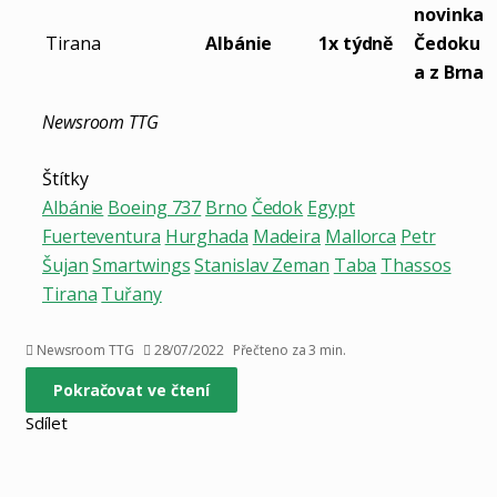
novinka
Tirana
Albánie
1x týdně
Čedoku
a z Brna
Newsroom TTG
Štítky
Albánie
Boeing 737
Brno
Čedok
Egypt
Fuerteventura
Hurghada
Madeira
Mallorca
Petr
Šujan
Smartwings
Stanislav Zeman
Taba
Thassos
Tirana
Tuřany
Newsroom TTG
28/07/2022
Přečteno za 3 min.
Pokračovat ve čtení
Sdílet
Facebook
X
LinkedIn
Pinterest
Skype
WhatsApp
Sdílet
Tisknout
mailem