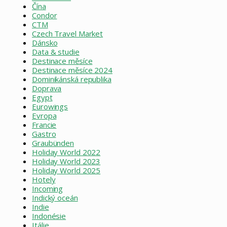
Čína
Condor
CTM
Czech Travel Market
Dánsko
Data & studie
Destinace měsíce
Destinace měsíce 2024
Dominikánská republika
Doprava
Egypt
Eurowings
Evropa
Francie
Gastro
Graubünden
Holiday World 2022
Holiday World 2023
Holiday World 2025
Hotely
Incoming
Indický oceán
Indie
Indonésie
Itálie