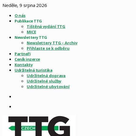
Neděle, 9 srpna 2026
O nás
Publikace TTG
Tištěná vydání TTG
MICE
Newslettery TTG
Newslettery TTG – Archiv
Přihlaste se k odběru
Partneři
Ceník inzerce
Kontakty
Udržitelná turistika
Udržitelná doprava
Udržitelné služby
Udržitelné ubytování
Sidebar
Menu