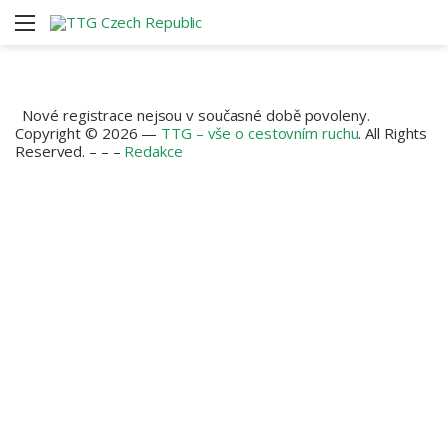
Menu
V
Nové registrace nejsou v současné době povoleny.
Copyright © 2026 —
TTG – vše o cestovním ruchu
. All Rights
Reserved. – – –
Redakce
Facebook
X
Instagram
RSS
Back
to
top
button