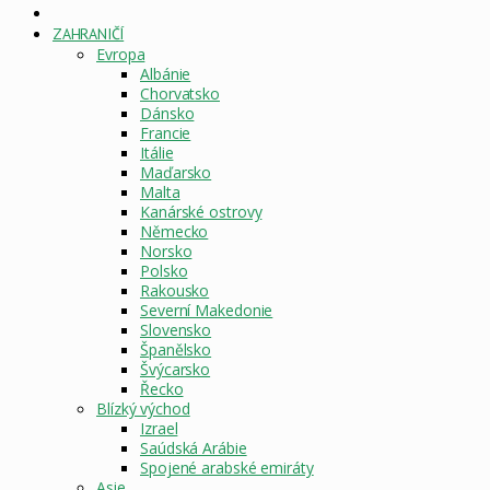
DOMOVSKÁ
STRÁNKA
ZAHRANIČÍ
Evropa
Albánie
Chorvatsko
Dánsko
Francie
Itálie
Maďarsko
Malta
Kanárské ostrovy
Německo
Norsko
Polsko
Rakousko
Severní Makedonie
Slovensko
Španělsko
Švýcarsko
Řecko
Blízký východ
Izrael
Saúdská Arábie
Spojené arabské emiráty
Asie