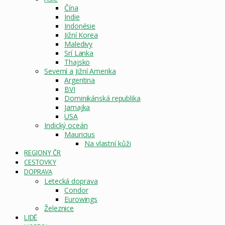
Čína
Indie
Indonésie
Jižní Korea
Maledivy
Srí Lanka
Thajsko
Severní a Jižní Amerika
Argentina
BVI
Dominikánská republika
Jamajka
USA
Indický oceán
Mauricius
Na vlastní kůži
REGIONY ČR
CESTOVKY
DOPRAVA
Letecká doprava
Condor
Eurowings
Železnice
LIDÉ