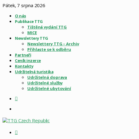
Pátek, 7 srpna 2026
O nás
Publikace TTG
Tištěná vydání TTG
MICE
Newslettery TTG
Newslettery TTG – Archiv
Přihlaste se k odběru
Partneři
Ceník inzerce
Kontakty
Udržitelná turistika
Udržitelná doprava
Udržitelné služby
Udržitelné ubytování
Sidebar
Menu
Vyhledat