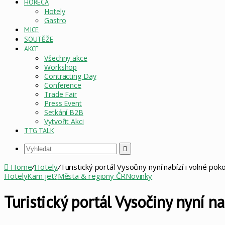
HORECA
Hotely
Gastro
MICE
SOUTĚŽE
AKCE
Všechny akce
Workshop
Contracting Day
Conference
Trade Fair
Press Event
Setkání B2B
Vytvořit Akci
TTG TALK
Vyhledat
Home
/
Hotely
/
Turistický portál Vysočiny nyní nabízí i volné pok
Hotely
Kam jet?
Města & regiony ČR
Novinky
Turistický portál Vysočiny nyní na