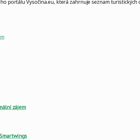
ho portálu Vysočina.eu, která zahrnuje seznam turistických cí
sm
mální zájem
e Smartwings