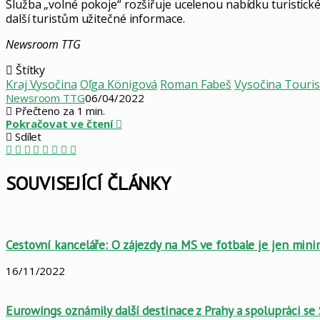
Služba „volné pokoje“ rozšiřuje ucelenou nabídku turistické
další turistům užitečné informace.
Newsroom TTG
Štítky
Kraj Vysočina
Oľga Königová
Roman Fabeš
Vysočina Touri
Newsroom TTG
06/04/2022
Přečteno za 1 min.
Pokračovat ve čtení
Sdílet
Facebook
X
LinkedIn
Pinterest
Skype
WhatsApp
Sdílet
Tisknout
mailem
SOUVISEJÍCÍ ČLÁNKY
Cestovní kanceláře: O zájezdy na MS ve fotbale je jen mini
16/11/2022
Eurowings oznámily další destinace z Prahy a spolupráci s