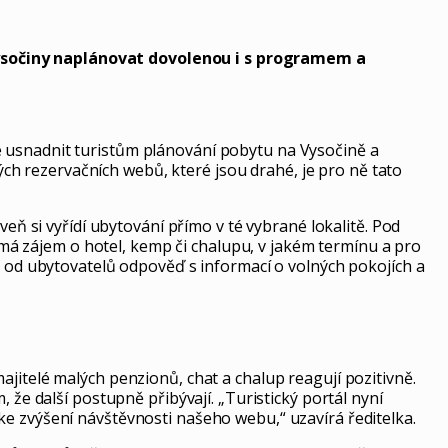
Vysočiny naplánovat dovolenou i s programem a
e usnadnit turistům plánování pobytu na Vysočině a
h rezervačních webů, které jsou drahé, je pro ně tato
veň si vyřídí ubytování přímo v té vybrané lokalitě. Pod
má zájem o hotel, kemp či chalupu, v jakém termínu a pro
l od ubytovatelů odpověď s informací o volných pokojích a
jitelé malých penzionů, chat a chalup reagují pozitivně.
 že další postupně přibývají. „Turistický portál nyní
ke zvýšení návštěvnosti našeho webu,“ uzavírá ředitelka.