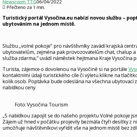
Newsroom TTG
06/04/2022
Přečteno za 1 min.
Turistický portál Vysočina.eu nabízí novou službu – p
ubytováním na jednom místě.
Službu „volné pokoje“ pro návštěvníky zavádí krajská cent
ubytovatelům, zejména pak provozovatelům chat, chalup a m
služba zdarma,“ uvádí náměstek hejtmana Kraje Vysočina p
Turista, zájemce o dovolenou na Vysočině si na portále
Vys
kontaktními údaji turistického cíle či výletu klikne na tlačít
kolik osob. Poptávka bude odeslána na všechna ubytovací zař
nabídkou ceny.
Foto: Vysočina Tourism
„S nabídkou zapojit se do našeho projektu Volné pokoje jsme
Zájem už hned v počátku projevily bezmála čtyři desítky z ni
umožňuje návštěvníkovi vyřídit vše na jednom místě bez zdl