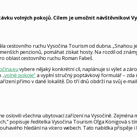
optávku volných pokojů. Cílem je umožnit návštěvníkovi 
rála cestovního ruchu Vysočina Tourism od dubna. „Snahou j
enších penzionů, pomáhat získat hosty. Na rozdíl od známýc
ro oblast cestovního ruchu Roman Fabeš.
očina.eu
vybere nějaký konkrétní cíl, naplánuje si výlet a záro
ko
„volné pokoje“
a vyplní stručný poptávkový formulář – zda 
ízení přímo v dané lokalitě. Do tří dnů obdrží na svůj e-mai
 oslovili všechna ubytovací zařízení na Vysočině. Zejména ma
ch,“ popisuje ředitelka Vysočina Tourism Oľga Königová s tím,
ouhavého hledání na vícero webech. Tato nabídka přispěje i 