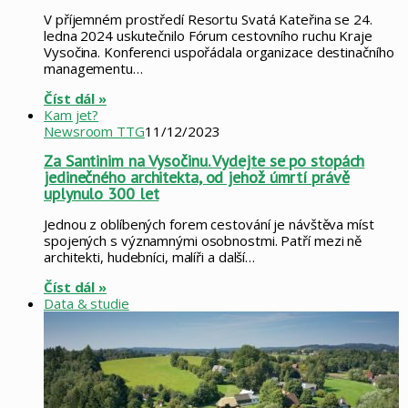
V příjemném prostředí Resortu Svatá Kateřina se 24.
ledna 2024 uskutečnilo Fórum cestovního ruchu Kraje
Vysočina. Konferenci uspořádala organizace destinačního
managementu…
Číst dál »
Kam jet?
Newsroom TTG
11/12/2023
Za Santinim na Vysočinu. Vydejte se po stopách
jedinečného architekta, od jehož úmrtí právě
uplynulo 300 let
Jednou z oblíbených forem cestování je návštěva míst
spojených s významnými osobnostmi. Patří mezi ně
architekti, hudebníci, malíři a další…
Číst dál »
Data & studie