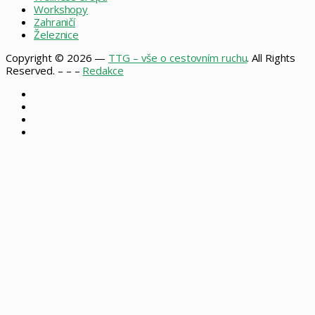
Workshopy
Zahraničí
Železnice
Copyright © 2026 —
TTG – vše o cestovním ruchu
. All Rights
Reserved. – – –
Redakce
Facebook
X
Instagram
RSS
Back
to
top
button