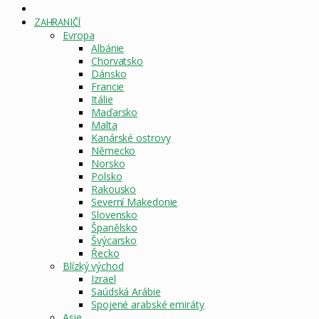
DOMOVSKÁ
STRÁNKA
ZAHRANIČÍ
Evropa
Albánie
Chorvatsko
Dánsko
Francie
Itálie
Maďarsko
Malta
Kanárské ostrovy
Německo
Norsko
Polsko
Rakousko
Severní Makedonie
Slovensko
Španělsko
Švýcarsko
Řecko
Blízký východ
Izrael
Saúdská Arábie
Spojené arabské emiráty
Asie