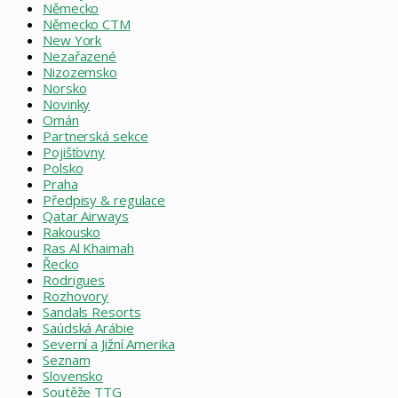
Německo
Německo CTM
New York
Nezařazené
Nizozemsko
Norsko
Novinky
Omán
Partnerská sekce
Pojišťovny
Polsko
Praha
Předpisy & regulace
Qatar Airways
Rakousko
Ras Al Khaimah
Řecko
Rodrigues
Rozhovory
Sandals Resorts
Saúdská Arábie
Severní a Jižní Amerika
Seznam
Slovensko
Soutěže TTG