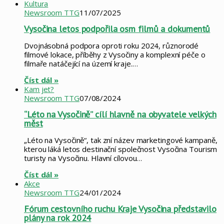
Kultura
Newsroom TTG
11/07/2025
Vysočina letos podpořila osm filmů a dokumentů
Dvojnásobná podpora oproti roku 2024, různorodé
filmové lokace, příběhy z Vysočiny a komplexní péče o
filmaře natáčející na území kraje.…
Číst dál »
Kam jet?
Newsroom TTG
07/08/2024
“Léto na Vysočině” cílí hlavně na obyvatele velkých
měst
„Léto na Vysočině“, tak zní název marketingové kampaně,
kterou láká letos destinační společnost Vysočina Tourism
turisty na Vysočinu. Hlavní cílovou…
Číst dál »
Akce
Newsroom TTG
24/01/2024
Fórum cestovního ruchu Kraje Vysočina představilo
plány na rok 2024