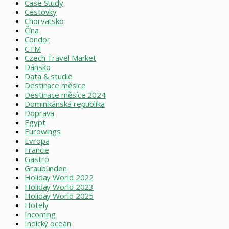
Case Study
Cestovky
Chorvatsko
Čína
Condor
CTM
Czech Travel Market
Dánsko
Data & studie
Destinace měsíce
Destinace měsíce 2024
Dominikánská republika
Doprava
Egypt
Eurowings
Evropa
Francie
Gastro
Graubünden
Holiday World 2022
Holiday World 2023
Holiday World 2025
Hotely
Incoming
Indický oceán