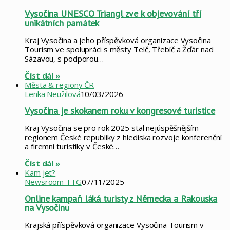
Vysočina UNESCO Triangl zve k objevování tří
unikátních památek
Kraj Vysočina a jeho příspěvková organizace Vysočina
Tourism ve spolupráci s městy Telč, Třebíč a Žďár nad
Sázavou, s podporou…
Číst dál »
Města & regiony ČR
Lenka Neužilová
10/03/2026
Vysočina je skokanem roku v kongresové turistice
Kraj Vysočina se pro rok 2025 stal nejúspěšnějším
regionem České republiky z hlediska rozvoje konferenční
a firemní turistiky v České…
Číst dál »
Kam jet?
Newsroom TTG
07/11/2025
Online kampaň láká turisty z Německa a Rakouska
na Vysočinu
Krajská příspěvková organizace Vysočina Tourism v