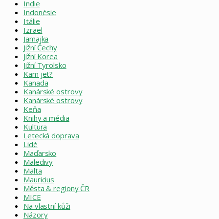
Indie
Indonésie
Itálie
Izrael
Jamajka
Jižní Čechy
Jižní Korea
Jižní Tyrolsko
Kam jet?
Kanada
Kanárské ostrovy
Kanárské ostrovy
Keňa
Knihy a média
Kultura
Letecká doprava
Lidé
Maďarsko
Maledivy
Malta
Mauricius
Města & regiony ČR
MICE
Na vlastní kůži
Názory