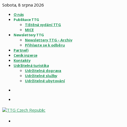
Sobota, 8 srpna 2026
O nás
Publikace TTG
Tištěná vydání TTG
MICE
Newslettery TTG
Newslettery TTG – Archiv
Přihlaste se k odběru
Partneři
Ceník inzerce
Kontakty
Udržitelná turistika
Udržitelná doprava
Udržitelné služby
Udržitelné ubytování
Sidebar
Menu
Vyhledat