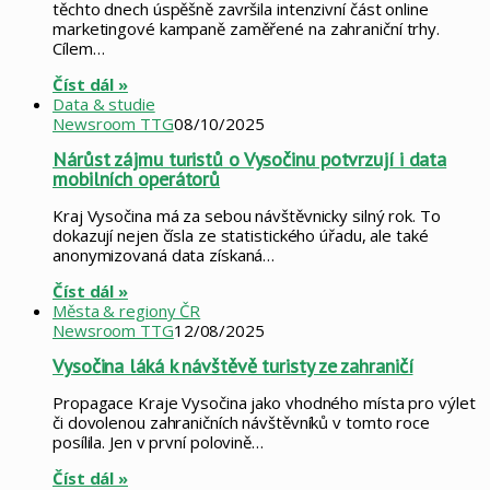
těchto dnech úspěšně završila intenzivní část online
marketingové kampaně zaměřené na zahraniční trhy.
Cílem…
Číst dál »
Data & studie
Newsroom TTG
08/10/2025
Nárůst zájmu turistů o Vysočinu potvrzují i data
mobilních operátorů
Kraj Vysočina má za sebou návštěvnicky silný rok. To
dokazují nejen čísla ze statistického úřadu, ale také
anonymizovaná data získaná…
Číst dál »
Města & regiony ČR
Newsroom TTG
12/08/2025
Vysočina láká k návštěvě turisty ze zahraničí
Propagace Kraje Vysočina jako vhodného místa pro výlet
či dovolenou zahraničních návštěvníků v tomto roce
posílila. Jen v první polovině…
Číst dál »