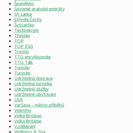
Španělsko
Spojené arabské emiráty
Srí Lanka
Střední Čechy
Švýcarsko
Technologie
Thajsko
TOP
TOP ESG
Trendy
TTG encyklopedie
TTG Talk
Tunisko
Turecko
Udržitelná doprava
Udržitelná turistika
Udržitelné služby
Udržitelné ubytování
USA
Varšava – město příběhů
Veletrhy
Velká Británie
Velká Británie
Vzdělávání
Wellness & Spa