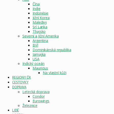
Čína
Indie
Indonésie
Jižní Korea
Maledivy
Srí Lanka
Thajsko
Severní a Jižní Amerika
Argentina
BVI
Dominikánská republika
Jamajka
USA
Indický oceán
Mauricius
Na vlastní kůži
REGIONY ČR
CESTOVKY
DOPRAVA
Letecká doprava
Condor
Eurowings
Železnice
LIDÉ