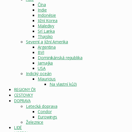
Čína
Indie
Indonésie
Jižní Korea
Maledivy
Srí Lanka
Thajsko
Severní a Jižní Amerika
Argentina
BVI
Dominikánská republika
Jamajka
USA
Indický oceán
Mauricius
Na vlastní kůži
REGIONY ČR
CESTOVKY
DOPRAVA
Letecká doprava
Condor
Eurowings
Železnice
LIDÉ