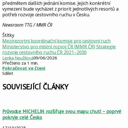
předmětem dalších jednání komise. Jejich konkrétní
vymezení bude vycházet z priorit jednotlivých resortů a
potřeb rozvoje cestovního ruchu v Česku.
Newsroom TTG / MMR ČR
Štítky
Mezirezortní koordinační komise pro cestovní ruch
Ministerstvo pro místní rozvoj ČR (MMR ČR)
Strategie
rozvoje cestovního ruchu ČR 2021–2030
Lenka Neužilová
09/06/2026
Přečteno za 1 min.
Pokračovat ve čtení
Sdílet
Facebook
X
LinkedIn
Pinterest
Skype
WhatsApp
Sdílet
Tisknout
mailem
SOUVISEJÍCÍ ČLÁNKY
Průvodce MICHELIN rozšiřuje svou mapu chutí – poprvé
pokryje celé Česko
17/10/2025