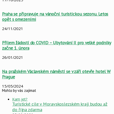
Praha se připravuje na vánoční turistickou sezonu. Letos
opět s omezeními
24/11/2021
Příjem žádostí do COVID – Ubytování II pro velké podniky
začne 1. února
26/01/2021
Na pražském Václavském náměstí se v září otevře hotel W
Prague
15/05/2024
Mohlo by vás zajímat
Close
Kam jet?
Turistické cíle v Moravskoslezském kraji budou až
do října zdarma