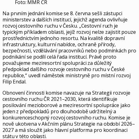
Foto: MMR ČR
Na prvním jednání komise se 8. června sešli zástupci
ministerstev a dalších institucí, jejichž agenda ovlivňuje
rozvoj cestovního ruchu v Česku. „Cestovní ruch je
typickým příkladem oblasti, jejíž rozvoj nelze zajistit pouze
prostřednictvím jednoho resortu. Na kvalitě dopravní
infrastruktury, kulturní nabídce, ochraně přírody,
bezpečnosti, vzdělávání pracovníků nebo podmínkách pro
podnikání se podílí celá řada institucí. Právě proto
považujeme meziresortní spolupráci za důležitý
předpoklad dalšího rozvoje cestovního ruchu v České
republice,“ uvedl náměstek ministryně pro místní rozvoj
Filip Endal.
Obnovení činnosti komise navazuje na Strategii rozvoje
cestovního ruchu ČR 2021–2030, která identifikuje
posilování mezioborové a meziresortní spolupráce jako
jeden z předpokladů pro dlouhodobě udržitelný a
konkurenceschopný rozvoj cestovního ruchu. Komise je
nově ukotvena v Akčním plánu Strategie na období 2026–
2027 a má sloužit jako hlavní platforma pro koordinaci
státu v této oblasti.