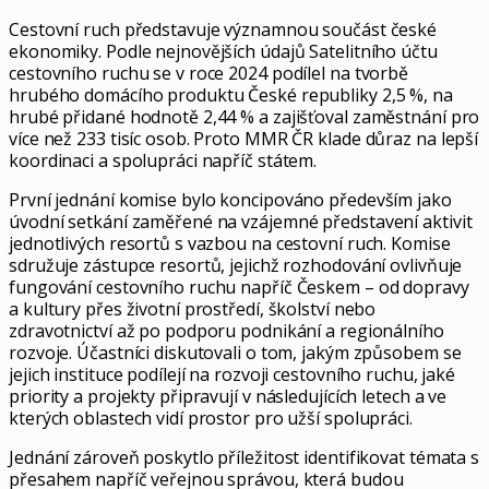
Cestovní ruch představuje významnou součást české
ekonomiky. Podle nejnovějších údajů Satelitního účtu
cestovního ruchu se v roce 2024 podílel na tvorbě
hrubého domácího produktu České republiky 2,5 %, na
hrubé přidané hodnotě 2,44 % a zajišťoval zaměstnání pro
více než 233 tisíc osob. Proto MMR ČR klade důraz na lepší
koordinaci a spolupráci napříč státem.
První jednání komise bylo koncipováno především jako
úvodní setkání zaměřené na vzájemné představení aktivit
jednotlivých resortů s vazbou na cestovní ruch. Komise
sdružuje zástupce resortů, jejichž rozhodování ovlivňuje
fungování cestovního ruchu napříč Českem – od dopravy
a kultury přes životní prostředí, školství nebo
zdravotnictví až po podporu podnikání a regionálního
rozvoje. Účastníci diskutovali o tom, jakým způsobem se
jejich instituce podílejí na rozvoji cestovního ruchu, jaké
priority a projekty připravují v následujících letech a ve
kterých oblastech vidí prostor pro užší spolupráci.
Jednání zároveň poskytlo příležitost identifikovat témata s
přesahem napříč veřejnou správou, která budou