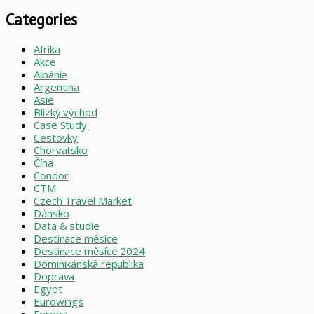
Categories
Afrika
Akce
Albánie
Argentina
Asie
Blízký východ
Case Study
Cestovky
Chorvatsko
Čína
Condor
CTM
Czech Travel Market
Dánsko
Data & studie
Destinace měsíce
Destinace měsíce 2024
Dominikánská republika
Doprava
Egypt
Eurowings