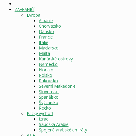
DOMOVSKÁ
STRÁNKA
ZAHRANIČÍ
Evropa
Albánie
Chorvatsko
Dánsko
Francie
Itálie
Maďarsko
Malta
Kanárské ostrovy
Německo
Norsko
Polsko
Rakousko
Severní Makedonie
Slovensko
Španělsko
Švýcarsko
Řecko
Blízký východ
Izrael
Saúdská Arábie
Spojené arabské emiráty
Asie