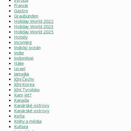
Evropa
Francie
Gastro
Graubünden
Holiday World 2022
Holiday World 2023
Holiday World 2025
Hotely
Incoming
Indický oceán
Indie
Indonésie
Itálie
Izrael
Jamajka
Jižní Čechy
Jižní Korea
Jižní Tyrolsko
Kam jet?
Kanada
Kanárské ostrovy
Kanárské ostrovy
Keňa
Knihy a média
Kultura