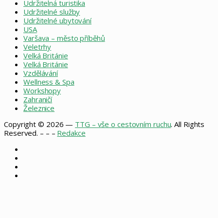
Udržitelná turistika
Udržitelné služby
Udržitelné ubytování
USA
Varšava – město příběhů
Veletrhy
Velká Británie
Velká Británie
Vzdělávání
Wellness & Spa
Workshopy
Zahraničí
Železnice
Copyright © 2026 —
TTG – vše o cestovním ruchu
. All Rights
Reserved. – – –
Redakce
Facebook
X
Instagram
RSS
Facebook
X
WhatsApp
Telegram
Back
to
top
button