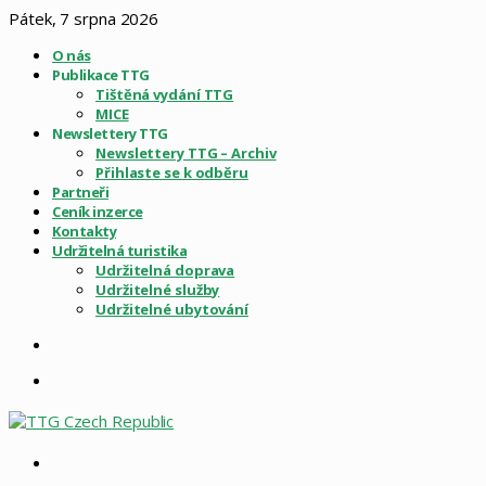
Pátek, 7 srpna 2026
O nás
Publikace TTG
Tištěná vydání TTG
MICE
Newslettery TTG
Newslettery TTG – Archiv
Přihlaste se k odběru
Partneři
Ceník inzerce
Kontakty
Udržitelná turistika
Udržitelná doprava
Udržitelné služby
Udržitelné ubytování
Sidebar
Menu
Vyhledat