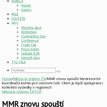
HORECA
Hotely
Gastro
MICE
SOUTĚŽE
AKCE
Všechny akce
Workshop
Contracting Day
Conference
Trade Fair
Press Event
Setkání B2B
Vytvořit Akci
TTG TALK
Vyhledat
Home
/
Města & regiony ČR
/
MMR znovu spouští Meziresortní
koordinační komisi pro cestovní ruch. Cílem je lepší spolupráce i
konkrétní výsledky v regionech
Města & regiony ČR
TOP
MMR znovu spouští