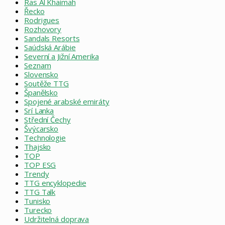
Ras Al Khaimah
Řecko
Rodrigues
Rozhovory
Sandals Resorts
Saúdská Arábie
Severní a Jižní Amerika
Seznam
Slovensko
Soutěže TTG
Španělsko
Spojené arabské emiráty
Srí Lanka
Střední Čechy
Švýcarsko
Technologie
Thajsko
TOP
TOP ESG
Trendy
TTG encyklopedie
TTG Talk
Tunisko
Turecko
Udržitelná doprava