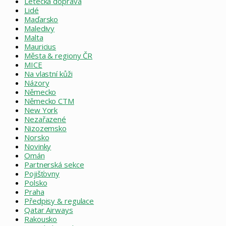
Letecká doprava
Lidé
Maďarsko
Maledivy
Malta
Mauricius
Města & regiony ČR
MICE
Na vlastní kůži
Názory
Německo
Německo CTM
New York
Nezařazené
Nizozemsko
Norsko
Novinky
Omán
Partnerská sekce
Pojišťovny
Polsko
Praha
Předpisy & regulace
Qatar Airways
Rakousko