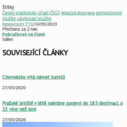
Štítky
Český statistický úřad (ČSÚ)
letecká doprava
pohostinství
služby
ubytovací služby
Newsroom TTG
10/05/2023
Přečteno za 2 min.
Pokračovat ve čtení
Sdílet
Facebook
X
LinkedIn
Pinterest
Skype
WhatsApp
Sdílet
Tisknout
mailem
SOUVISEJÍCÍ ČLÁNKY
Chorvatsko vítá návrat turistů
27/05/2020
Pražské letiště v létě nabídne spojení do 183 destinací, o
15 více než loni
27/03/2026