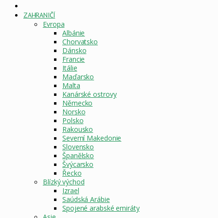
DOMOVSKÁ
STRÁNKA
ZAHRANIČÍ
Evropa
Albánie
Chorvatsko
Dánsko
Francie
Itálie
Maďarsko
Malta
Kanárské ostrovy
Německo
Norsko
Polsko
Rakousko
Severní Makedonie
Slovensko
Španělsko
Švýcarsko
Řecko
Blízký východ
Izrael
Saúdská Arábie
Spojené arabské emiráty
Asie