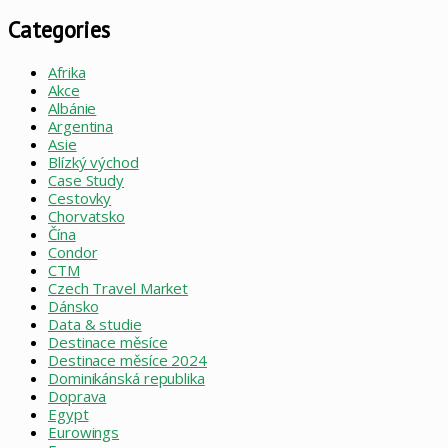
Categories
Afrika
Akce
Albánie
Argentina
Asie
Blízký východ
Case Study
Cestovky
Chorvatsko
Čína
Condor
CTM
Czech Travel Market
Dánsko
Data & studie
Destinace měsíce
Destinace měsíce 2024
Dominikánská republika
Doprava
Egypt
Eurowings