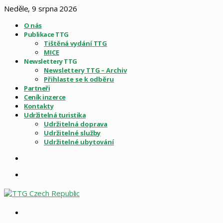
Neděle, 9 srpna 2026
O nás
Publikace TTG
Tištěná vydání TTG
MICE
Newslettery TTG
Newslettery TTG – Archiv
Přihlaste se k odběru
Partneři
Ceník inzerce
Kontakty
Udržitelná turistika
Udržitelná doprava
Udržitelné služby
Udržitelné ubytování
Sidebar
Menu
Vyhledat