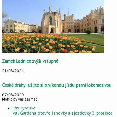
Zámek Lednice zvýší vstupné
21/03/2024
České dráhy: užijte si o víkendu jízdu parní lokomotivou
07/08/2020
Mohlo by vás zajímat
Close
Jižní Tyrolsko
Val Gardena otevře lanovky a sjezdovky 3. prosince