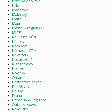
Letecká doprava
Lidé
Maďarsko
Maledivy
Malta
Mauricius
Města & regiony ČR
MICE
Na vlastní kůži
Názory
Německo
Německo CTM
New York
Nezařazené
Nizozemsko
Norsko
Novinky
Omán
Partnerská sekce
Pojišťovny
Polsko
Praha
Předpisy & regulace
Qatar Airways
Rakousko