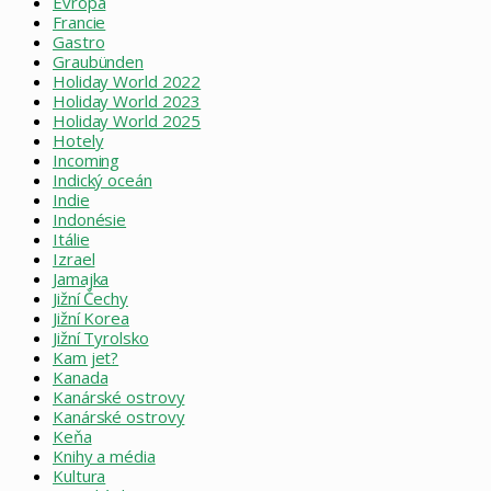
Evropa
Francie
Gastro
Graubünden
Holiday World 2022
Holiday World 2023
Holiday World 2025
Hotely
Incoming
Indický oceán
Indie
Indonésie
Itálie
Izrael
Jamajka
Jižní Čechy
Jižní Korea
Jižní Tyrolsko
Kam jet?
Kanada
Kanárské ostrovy
Kanárské ostrovy
Keňa
Knihy a média
Kultura