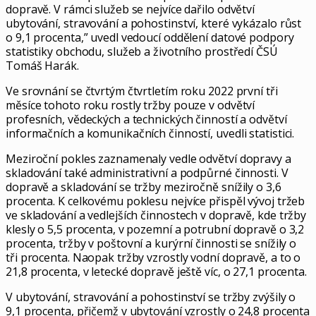
dopravě. V rámci služeb se nejvíce dařilo odvětví
ubytování, stravování a pohostinství, které vykázalo růst
o 9,1 procenta,” uvedl vedoucí oddělení datové podpory
statistiky obchodu, služeb a životního prostředí ČSÚ
Tomáš Harák.
Ve srovnání se čtvrtým čtvrtletím roku 2022 první tři
měsíce tohoto roku rostly tržby pouze v odvětví
profesních, vědeckých a technických činností a odvětví
informačních a komunikačních činností, uvedli statistici.
Meziroční pokles zaznamenaly vedle odvětví dopravy a
skladování také administrativní a podpůrné činnosti. V
dopravě a skladování se tržby meziročně snížily o 3,6
procenta. K celkovému poklesu nejvíce přispěl vývoj tržeb
ve skladování a vedlejších činnostech v dopravě, kde tržby
klesly o 5,5 procenta, v pozemní a potrubní dopravě o 3,2
procenta, tržby v poštovní a kurýrní činnosti se snížily o
tři procenta. Naopak tržby vzrostly vodní dopravě, a to o
21,8 procenta, v letecké dopravě ještě víc, o 27,1 procenta.
V ubytování, stravování a pohostinství se tržby zvýšily o
9,1 procenta, přičemž v ubytování vzrostly o 24,8 procenta