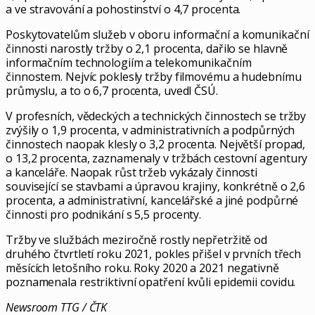
a ve stravování a pohostinství o 4,7 procenta.
Poskytovatelům služeb v oboru informační a komunikační
činnosti narostly tržby o 2,1 procenta, dařilo se hlavně
informačním technologiím a telekomunikačním
činnostem. Nejvíc poklesly tržby filmovému a hudebnímu
průmyslu, a to o 6,7 procenta, uvedl ČSÚ.
V profesních, vědeckých a technických činnostech se tržby
zvýšily o 1,9 procenta, v administrativních a podpůrných
činnostech naopak klesly o 3,2 procenta. Největší propad,
o 13,2 procenta, zaznamenaly v tržbách cestovní agentury
a kanceláře. Naopak růst tržeb vykázaly činnosti
související se stavbami a úpravou krajiny, konkrétně o 2,6
procenta, a administrativní, kancelářské a jiné podpůrné
činnosti pro podnikání s 5,5 procenty.
Tržby ve službách meziročně rostly nepřetržitě od
druhého čtvrtletí roku 2021, pokles přišel v prvních třech
měsících letošního roku. Roky 2020 a 2021 negativně
poznamenala restriktivní opatření kvůli epidemii covidu.
Newsroom TTG / ČTK