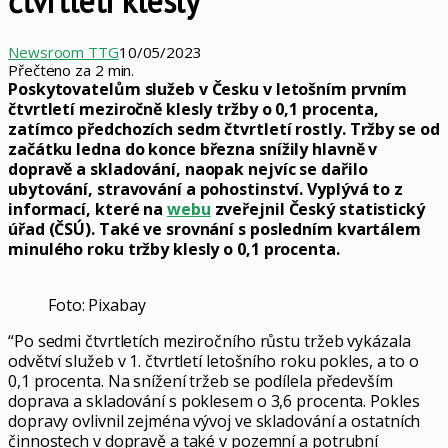
čtvrtletí klesly
Newsroom TTG
10/05/2023
Přečteno za 2 min.
Poskytovatelům služeb v Česku v letošním prvním
čtvrtletí meziročně klesly tržby o 0,1 procenta,
zatímco předchozích sedm čtvrtletí rostly. Tržby se od
začátku ledna do konce března snížily hlavně v
dopravě a skladování, naopak nejvíc se dařilo
ubytování, stravování a pohostinství. Vyplývá to z
informací, které na
webu
zveřejnil Český statistický
úřad (ČSÚ). Také ve srovnání s posledním kvartálem
minulého roku tržby klesly o 0,1 procenta.
Foto: Pixabay
“Po sedmi čtvrtletích meziročního růstu tržeb vykázala
odvětví služeb v 1. čtvrtletí letošního roku pokles, a to o
0,1 procenta. Na snížení tržeb se podílela především
doprava a skladování s poklesem o 3,6 procenta. Pokles
dopravy ovlivnil zejména vývoj ve skladování a ostatních
činnostech v dopravě a také v pozemní a potrubní