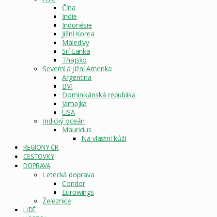
Čína
Indie
Indonésie
Jižní Korea
Maledivy
Srí Lanka
Thajsko
Severní a Jižní Amerika
Argentina
BVI
Dominikánská republika
Jamajka
USA
Indický oceán
Mauricius
Na vlastní kůži
REGIONY ČR
CESTOVKY
DOPRAVA
Letecká doprava
Condor
Eurowings
Železnice
LIDÉ