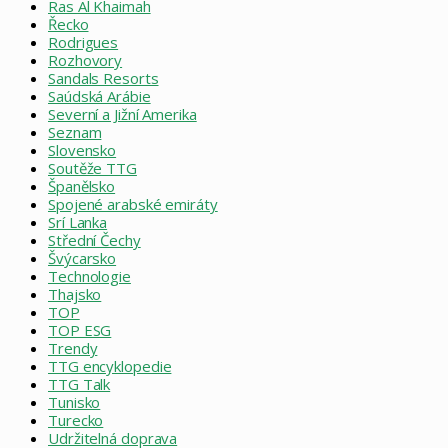
Ras Al Khaimah
Řecko
Rodrigues
Rozhovory
Sandals Resorts
Saúdská Arábie
Severní a Jižní Amerika
Seznam
Slovensko
Soutěže TTG
Španělsko
Spojené arabské emiráty
Srí Lanka
Střední Čechy
Švýcarsko
Technologie
Thajsko
TOP
TOP ESG
Trendy
TTG encyklopedie
TTG Talk
Tunisko
Turecko
Udržitelná doprava