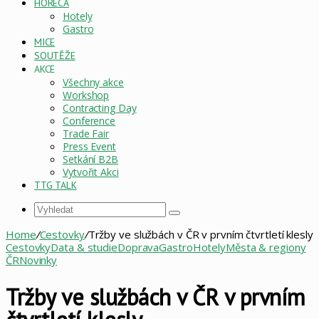
HORECA
Hotely
Gastro
MICE
SOUTĚŽE
AKCE
Všechny akce
Workshop
Contracting Day
Conference
Trade Fair
Press Event
Setkání B2B
Vytvořit Akci
TTG TALK
Vyhledat
Home
/
Cestovky
/
Tržby ve službách v ČR v prvním čtvrtletí klesly
Cestovky
Data & studie
Doprava
Gastro
Hotely
Města & regiony
ČR
Novinky
Tržby ve službách v ČR v prvním