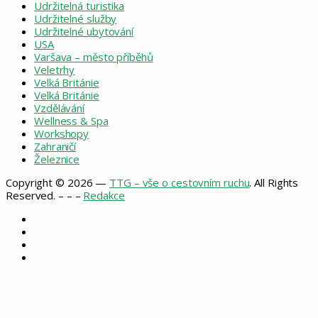
Udržitelná turistika
Udržitelné služby
Udržitelné ubytování
USA
Varšava – město příběhů
Veletrhy
Velká Británie
Velká Británie
Vzdělávání
Wellness & Spa
Workshopy
Zahraničí
Železnice
Copyright © 2026 —
TTG – vše o cestovním ruchu
. All Rights
Reserved. – – –
Redakce
Facebook
X
Instagram
RSS
Facebook
X
WhatsApp
Telegram
Back
to
top