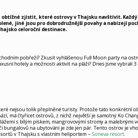
tížné zjistit, které ostrovy v Thajsku navštívit. Každý 
lené, jiné jsou pro dobrodružnější povahy a nabízejí po
Thajsko celoroční destinace.
ýchodním pobřeží? Zkusit vyhlášenou Full Moon party na ost
xusní hotely a možnosti aktivit na pláži? Dnes jsme vybrali 
eré nejsou tolik přeplněné turisty. Protože tato konkrétní ob
zí, má čtyřicet ostrovů, z nichž největší je samotný Ko Chan
ážemi s bílým pískem, mangrovovými stromy a malebnými vodo
 či bungalovů na ubytování je zde jen pár. Tento ostrov je vhod
resortů v Thajsku s vlastním heliportem –
Soneva resort.