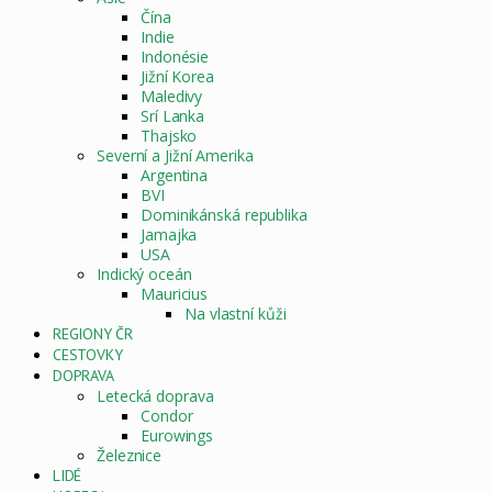
Čína
Indie
Indonésie
Jižní Korea
Maledivy
Srí Lanka
Thajsko
Severní a Jižní Amerika
Argentina
BVI
Dominikánská republika
Jamajka
USA
Indický oceán
Mauricius
Na vlastní kůži
REGIONY ČR
CESTOVKY
DOPRAVA
Letecká doprava
Condor
Eurowings
Železnice
LIDÉ