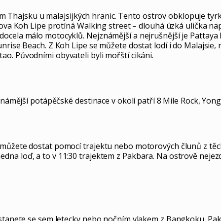
ižním Thajsku u malajsijkých hranic. Tento ostrov obklopuje t
trova Koh Lipe protíná Walking street – dlouhá úzká ulička 
docela málo motocyklů. Nejznámější a nejrušnější je Pattaya 
nrise Beach. Z Koh Lipe se můžete dostat lodí i do Malajsie,
o. Původními obyvateli byli mořští cikáni.
jznámější potápěčské destinace v okolí patří 8 Mile Rock, Yo
můžete dostat pomocí trajektu nebo motorových člunů z těcht
na loď, a to v 11:30 trajektem z Pakbara. Na ostrově nejezd
ostanete se sem letecky nebo nočním vlakem z Bangkoku. Pak 