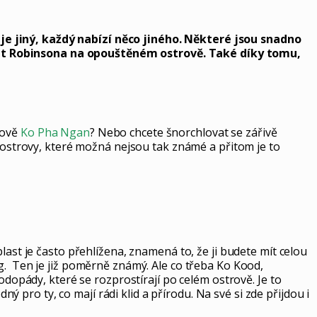
je jiný, každý nabízí něco jiného. Některé jsou snadno
cit Robinsona na opouštěném ostrově. Také díky tomu,
rově
Ko Pha Ngan
? Nebo chcete šnorchlovat se zářivě
3 ostrovy, které možná nejsou tak známé a přitom je to
last je často přehlížena, znamená to, že ji budete mít celou
g. Ten je již poměrně známý. Ale co třeba Ko Kood,
pády, které se rozprostírají po celém ostrově. Je to
ný pro ty, co mají rádi klid a přírodu. Na své si zde přijdou i