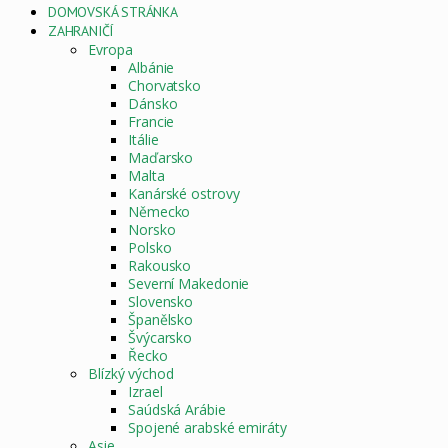
DOMOVSKÁ STRÁNKA
ZAHRANIČÍ
Evropa
Albánie
Chorvatsko
Dánsko
Francie
Itálie
Maďarsko
Malta
Kanárské ostrovy
Německo
Norsko
Polsko
Rakousko
Severní Makedonie
Slovensko
Španělsko
Švýcarsko
Řecko
Blízký východ
Izrael
Saúdská Arábie
Spojené arabské emiráty
Asie