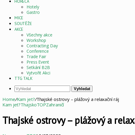
HORECA
Hotely
Gastro
MICE
SOUTĚŽE
AKCE
Všechny akce
Workshop
Contracting Day
Conference
Trade Fair
Press Event
Setkání B2B
Vytvořit Akci
TTG TALK
Vyhledat
Home
/
Kam jet?
/
Thajské ostrovy – plážový a relaxační ráj
Kam jet?
Thajsko
TOP
Zahraničí
Thajské ostrovy – plážový a relax