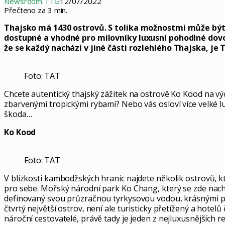
Newsroom TTG
12/07/2022
Přečteno za 3 min.
Thajsko má 1430 ostrovů. S tolika možnostmi může být ob
dostupné a vhodné pro milovníky luxusní pohodlné dovo
že se každý nachází v jiné části rozlehlého Thajska, je 
Foto: TAT
Chcete autentický thajský zážitek na ostrově Ko Kood na v
zbarvenými tropickými rybami? Nebo vás osloví více velké lu
škoda…
Ko Kood
Foto: TAT
V blízkosti kambodžských hranic najdete několik ostrovů, kt
pro sebe. Mořský národní park Ko Chang, který se zde nachá
definovaný svou průzračnou tyrkysovou vodou, krásnými pl
čtvrtý největší ostrov, není ale turisticky přetížený a hotelů
nároční cestovatelé, právě tady je jeden z nejluxusnějších 