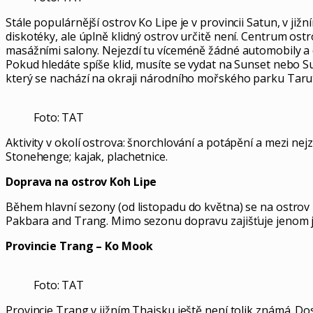
Stále populárnější ostrov Ko Lipe je v provincii Satun, v j
diskotéky, ale úplně klidný ostrov určitě není. Centrum os
masážními salony. Nejezdí tu víceméně žádné automobily a 
Pokud hledáte spíše klid, musíte se vydat na Sunset nebo Su
který se nachází na okraji národního mořského parku Taruta
Foto: TAT
Aktivity v okolí ostrova: šnorchlování a potápění a mezi ne
Stonehenge; kajak, plachetnice.
Doprava na ostrov Koh Lipe
Během hlavní sezony (od listopadu do května) se na ostrov 
Pakbara and Trang. Mimo sezonu dopravu zajišťuje jenom jed
Provincie Trang – Ko Mook
Foto: TAT
Provincie Trang v jižním Thajsku ještě není tolik známá. D