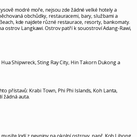
yrkysově modré moře, nejsou zde žádné velké hotely a
napěchovaná obchůdky, restauracemi, bary, službami a
Beach, kde najdete různé restaurace, resorty, bankomaty.
 na ostrov Langkawi. Ostrov patří k souostroví Adang-Rawi,
ng Hua Shipwreck, Sting Ray City, Hin Takorn Dukong a
o přístavů: Krabi Town, Phi Phi Islands, Koh Lanta,
í žádná auta.
musíte lodí z pevniny na okolní ostrovy, např. Koh Libong,