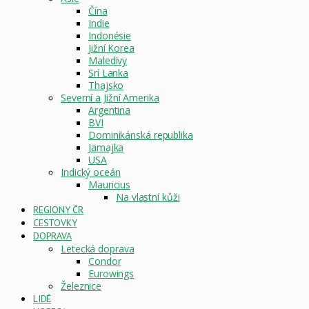
Čína
Indie
Indonésie
Jižní Korea
Maledivy
Srí Lanka
Thajsko
Severní a Jižní Amerika
Argentina
BVI
Dominikánská republika
Jamajka
USA
Indický oceán
Mauricius
Na vlastní kůži
REGIONY ČR
CESTOVKY
DOPRAVA
Letecká doprava
Condor
Eurowings
Železnice
LIDÉ