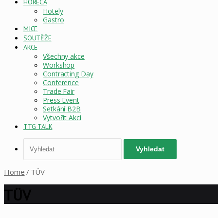
HORECA
Hotely
Gastro
MICE
SOUTĚŽE
AKCE
Všechny akce
Workshop
Contracting Day
Conference
Trade Fair
Press Event
Setkání B2B
Vytvořit Akci
TTG TALK
Vyhledat
Home
/
TÜV
TÜV