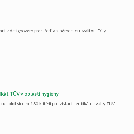
í v designovém prostředí a s německou kvalitou. Díky
ifikát TÜV v oblasti hygieny
nil více než 80 kritérií pro získání certifikátu kvality TÜV