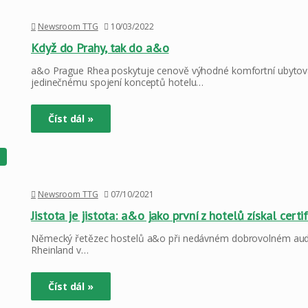
Newsroom TTG
10/03/2022
Když do Prahy, tak do a&o
a&o Prague Rhea poskytuje cenově výhodné komfortní ubytován
jedinečnému spojení konceptů hotelu…
Číst dál »
Newsroom TTG
07/10/2021
Jistota je jistota: a&o jako první z hotelů získal cert
Německý řetězec hostelů a&o při nedávném dobrovolném auditu spl
Rheinland v…
Číst dál »