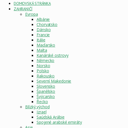
DOMOVSKÁ STRÁNKA
ZAHRANIČÍ
Evropa
Albánie
Chorvatsko
Dánsko
Francie
Itálie
Maďarsko
Malta
Kanárské ostrovy
Německo
Norsko
Polsko
Rakousko
Severní Makedonie
Slovensko
Španělsko
Švýcarsko
Řecko
Blízký východ
Izrael
Saúdská Arábie
Spojené arabské emiráty
Asie