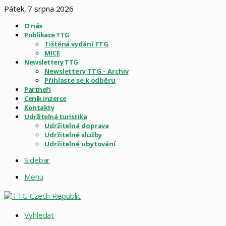
Pátek, 7 srpna 2026
O nás
Publikace TTG
Tištěná vydání TTG
MICE
Newslettery TTG
Newslettery TTG – Archiv
Přihlaste se k odběru
Partneři
Ceník inzerce
Kontakty
Udržitelná turistika
Udržitelná doprava
Udržitelné služby
Udržitelné ubytování
Sidebar
Menu
Vyhledat