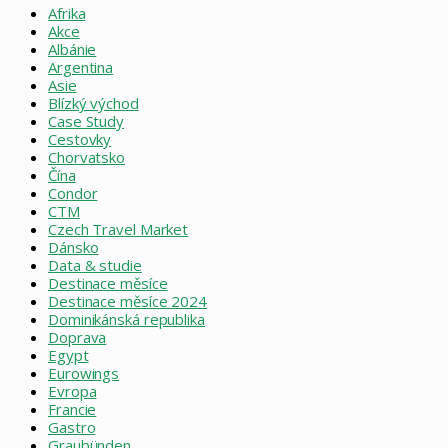
Afrika
Akce
Albánie
Argentina
Asie
Blízký východ
Case Study
Cestovky
Chorvatsko
Čína
Condor
CTM
Czech Travel Market
Dánsko
Data & studie
Destinace měsíce
Destinace měsíce 2024
Dominikánská republika
Doprava
Egypt
Eurowings
Evropa
Francie
Gastro
Graubünden