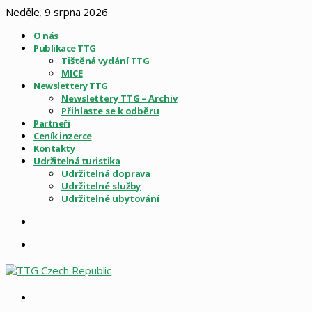
Neděle, 9 srpna 2026
O nás
Publikace TTG
Tištěná vydání TTG
MICE
Newslettery TTG
Newslettery TTG – Archiv
Přihlaste se k odběru
Partneři
Ceník inzerce
Kontakty
Udržitelná turistika
Udržitelná doprava
Udržitelné služby
Udržitelné ubytování
Sidebar
Menu
Vyhledat