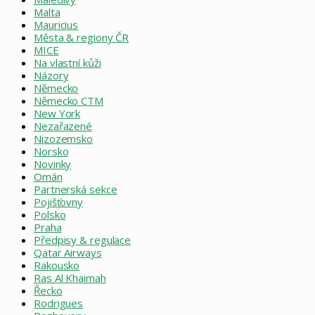
Malta
Mauricius
Města & regiony ČR
MICE
Na vlastní kůži
Názory
Německo
Německo CTM
New York
Nezařazené
Nizozemsko
Norsko
Novinky
Omán
Partnerská sekce
Pojišťovny
Polsko
Praha
Předpisy & regulace
Qatar Airways
Rakousko
Ras Al Khaimah
Řecko
Rodrigues