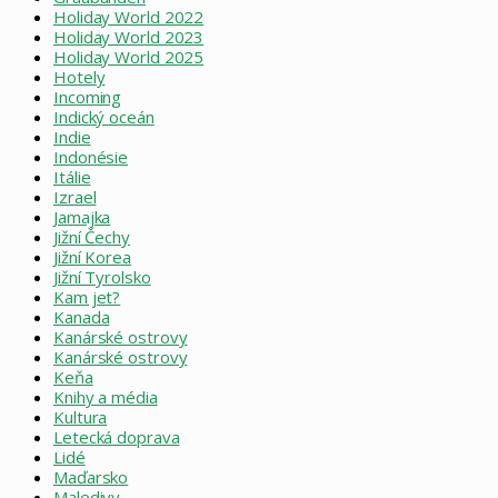
Holiday World 2022
Holiday World 2023
Holiday World 2025
Hotely
Incoming
Indický oceán
Indie
Indonésie
Itálie
Izrael
Jamajka
Jižní Čechy
Jižní Korea
Jižní Tyrolsko
Kam jet?
Kanada
Kanárské ostrovy
Kanárské ostrovy
Keňa
Knihy a média
Kultura
Letecká doprava
Lidé
Maďarsko
Maledivy