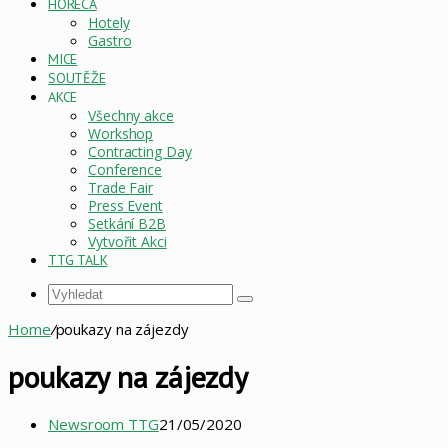
HORECA
Hotely
Gastro
MICE
SOUTĚŽE
AKCE
Všechny akce
Workshop
Contracting Day
Conference
Trade Fair
Press Event
Setkání B2B
Vytvořit Akci
TTG TALK
Vyhledat
Home
/
poukazy na zájezdy
poukazy na zájezdy
Newsroom TTG
21/05/2020