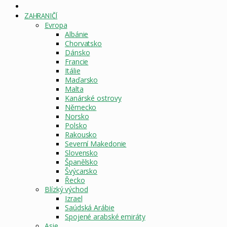
DOMOVSKÁ
STRÁNKA
ZAHRANIČÍ
Evropa
Albánie
Chorvatsko
Dánsko
Francie
Itálie
Maďarsko
Malta
Kanárské ostrovy
Německo
Norsko
Polsko
Rakousko
Severní Makedonie
Slovensko
Španělsko
Švýcarsko
Řecko
Blízký východ
Izrael
Saúdská Arábie
Spojené arabské emiráty
Asie