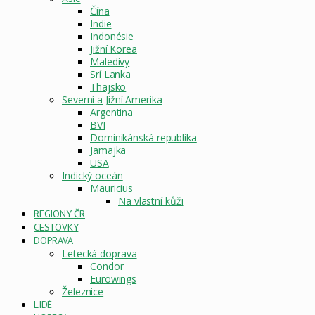
Čína
Indie
Indonésie
Jižní Korea
Maledivy
Srí Lanka
Thajsko
Severní a Jižní Amerika
Argentina
BVI
Dominikánská republika
Jamajka
USA
Indický oceán
Mauricius
Na vlastní kůži
REGIONY ČR
CESTOVKY
DOPRAVA
Letecká doprava
Condor
Eurowings
Železnice
LIDÉ