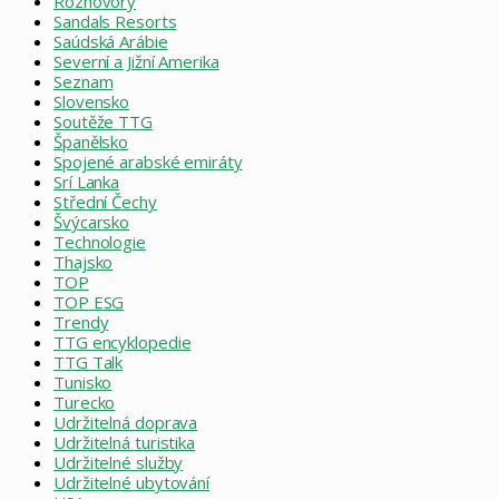
Rozhovory
Sandals Resorts
Saúdská Arábie
Severní a Jižní Amerika
Seznam
Slovensko
Soutěže TTG
Španělsko
Spojené arabské emiráty
Srí Lanka
Střední Čechy
Švýcarsko
Technologie
Thajsko
TOP
TOP ESG
Trendy
TTG encyklopedie
TTG Talk
Tunisko
Turecko
Udržitelná doprava
Udržitelná turistika
Udržitelné služby
Udržitelné ubytování