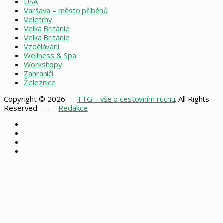
USA
Varšava – město příběhů
Veletrhy
Velká Británie
Velká Británie
Vzdělávání
Wellness & Spa
Workshopy
Zahraničí
Železnice
Copyright © 2026 —
TTG – vše o cestovním ruchu
. All Rights
Reserved. – – –
Redakce
Facebook
X
Instagram
RSS
Back
to
top
button