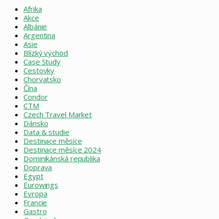
Afrika
Akce
Albánie
Argentina
Asie
Blízký východ
Case Study
Cestovky
Chorvatsko
Čína
Condor
CTM
Czech Travel Market
Dánsko
Data & studie
Destinace měsíce
Destinace měsíce 2024
Dominikánská republika
Doprava
Egypt
Eurowings
Evropa
Francie
Gastro