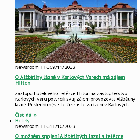
Newsroom TTG
09/11/2023
O Alžbětiny lázně v Karlových Varech má zájem
Hilton
Zástupci hotelového řetězce Hilton na zastupitelstvu
Karlových Varů potvrdili svůj zájem provozovat Alžbětiny
lázně. Poslední městské lázeňské zařízení v Karlových…
Číst dál »
Hotely
Newsroom TTG
11/10/2023
O možném spojení Alžbětiných lázní a řetězce