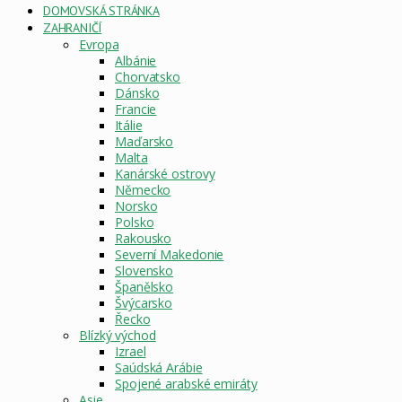
DOMOVSKÁ STRÁNKA
ZAHRANIČÍ
Evropa
Albánie
Chorvatsko
Dánsko
Francie
Itálie
Maďarsko
Malta
Kanárské ostrovy
Německo
Norsko
Polsko
Rakousko
Severní Makedonie
Slovensko
Španělsko
Švýcarsko
Řecko
Blízký východ
Izrael
Saúdská Arábie
Spojené arabské emiráty
Asie