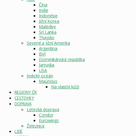
Čína
Indie
Indonésie
Jižní Korea
Maledivy
Srí Lanka
Thajsko
Severní a Jižní Amerika
Argentina
BVI
Dominikánská republika
Jamajka
USA
Indický oceán
Mauricius
Na vlastní kůži
REGIONY ČR
CESTOVKY
DOPRAVA
Letecká doprava
Condor
Eurowings
Železnice
LIDÉ