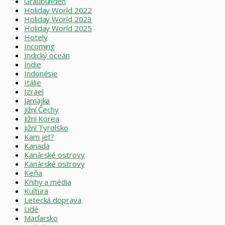
Graubünden
Holiday World 2022
Holiday World 2023
Holiday World 2025
Hotely
Incoming
Indický oceán
Indie
Indonésie
Itálie
Izrael
Jamajka
Jižní Čechy
Jižní Korea
Jižní Tyrolsko
Kam jet?
Kanada
Kanárské ostrovy
Kanárské ostrovy
Keňa
Knihy a média
Kultura
Letecká doprava
Lidé
Maďarsko