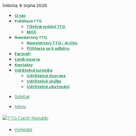
Sobota, 8 srpna 2026
O nás
Publikace TTG
Tištěná vydání TTG
MICE
Newslettery TTG
Newslettery TTG – Archiv
Přihlaste se k odběru
Partneři
Ceník inzerce
Kontakty
Udržitelná turistika
Udržitelná doprava
Udržitelné služby
Udržitelné ubytování
Sidebar
Menu
Vyhledat