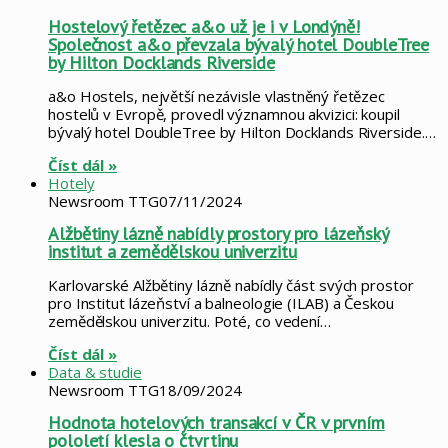
Hostelový řetězec a&o už je i v Londýně!
Společnost a&o převzala bývalý hotel DoubleTree
by Hilton Docklands Riverside
a&o Hostels, největší nezávisle vlastněný řetězec
hostelů v Evropě, provedl významnou akvizici: koupil
bývalý hotel DoubleTree by Hilton Docklands Riverside.…
Číst dál »
Hotely
Newsroom TTG
07/11/2024
Alžbětiny lázně nabídly prostory pro lázeňský
institut a zemědělskou univerzitu
Karlovarské Alžbětiny lázně nabídly část svých prostor
pro Institut lázeňství a balneologie (ILAB) a Českou
zemědělskou univerzitu. Poté, co vedení…
Číst dál »
Data & studie
Newsroom TTG
18/09/2024
Hodnota hotelových transakcí v ČR v prvním
pololetí klesla o čtvrtinu