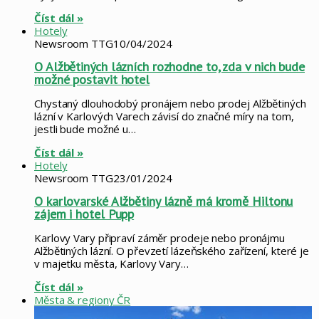
Číst dál »
Hotely
Newsroom TTG
10/04/2024
O Alžbětiných lázních rozhodne to, zda v nich bude
možné postavit hotel
Chystaný dlouhodobý pronájem nebo prodej Alžbětiných
lázní v Karlových Varech závisí do značné míry na tom,
jestli bude možné u…
Číst dál »
Hotely
Newsroom TTG
23/01/2024
O karlovarské Alžbětiny lázně má kromě Hiltonu
zájem i hotel Pupp
Karlovy Vary připraví záměr prodeje nebo pronájmu
Alžbětiných lázní. O převzetí lázeňského zařízení, které je
v majetku města, Karlovy Vary…
Číst dál »
Města & regiony ČR