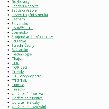
Rozhovory
Sandals Resorts
Saúdská Arábie
Severní a Jižní Amerika
Seznam
Slovensko
Soutěže TTG
Španělsko
Spojené arabské emiráty
Srí Lanka
Střední Čechy
Švýcarsko
Technologie
Thajsko
TOP
TOP ESG
Trendy
TTG encyklopedie
TTG Talk
Tunisko
Turecko
Udržitelná doprava
Udržitelná turistika
Udržitelné služby
Udržitelné ubytování