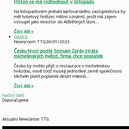
Hilton se má rozhodnout v listopadu
Na listopadovém jednání karlovarského zastupitelstva by
měl hotelový řetězec Hilton oznámit, jestli má zájem
vstoupit jako investor do Alžbětiných lázní.…
Číst dál »
Gastro
Newsroom TTG
26/01/2023
Česku hrozí podle Seznam Zpráv ztráta
michelinských hvězd, firma chce poplatek
Česko by mohlo přijít o restaurace s michelinskou
hvězdou, nově totiž musejí jednotlivé země společnosti
Michelin platit poplatek deset milionů…
Číst dál »
Načíst další
Doporučujeme
Aktuální Newsletter TTG