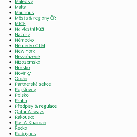
Maledivy
Malta
Mauricius
Města & regiony ČR
MICE
Na vlastní kůži
Názory
Německo
Německo CTM
New York
Nezařazené
Nizozemsko
Norsko
Novinky
Omán
Partnerská sekce
Pojišťovny
Polsko
Praha
Předpisy & regulace
Qatar Airways
Rakousko
Ras Al Khaimah
Řecko
Rodrigues