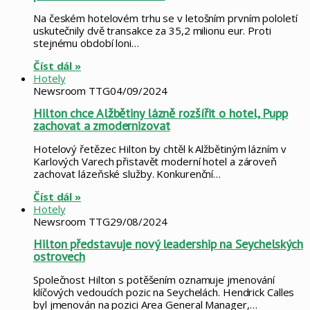
Na českém hotelovém trhu se v letošním prvním pololetí
uskutečnily dvě transakce za 35,2 milionu eur. Proti
stejnému období loni…
Číst dál »
Hotely
Newsroom TTG
04/09/2024
Hilton chce Alžbětiny lázně rozšířit o hotel, Pupp
zachovat a zmodernizovat
Hotelový řetězec Hilton by chtěl k Alžbětiným lázním v
Karlových Varech přistavět moderní hotel a zároveň
zachovat lázeňské služby. Konkurenční…
Číst dál »
Hotely
Newsroom TTG
29/08/2024
Hilton představuje nový leadership na Seychelských
ostrovech
Společnost Hilton s potěšením oznamuje jmenování
klíčových vedoucích pozic na Seychelách. Hendrick Calles
byl jmenován na pozici Area General Manager,…