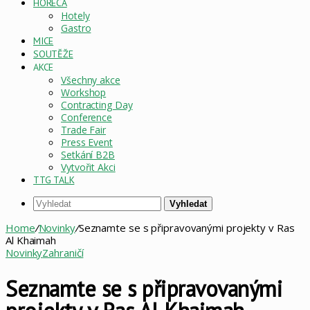
HORECA
Hotely
Gastro
MICE
SOUTĚŽE
AKCE
Všechny akce
Workshop
Contracting Day
Conference
Trade Fair
Press Event
Setkání B2B
Vytvořit Akci
TTG TALK
Vyhledat
Home
/
Novinky
/
Seznamte se s připravovanými projekty v Ras
Al Khaimah
Novinky
Zahraničí
Seznamte se s připravovanými