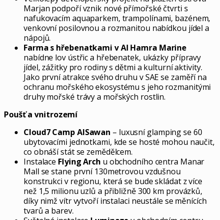
Marjan podpoří vznik nové přímořské čtvrti s
nafukovacím aquaparkem, trampolínami, bazénem,
venkovní posilovnou a rozmanitou nabídkou jídel a
nápojů.
Farma s hřebenatkami v Al Hamra Marine
nabídne lov ústřic a hřebenatek, ukázky přípravy
jídel, zážitky pro rodiny s dětmi a kulturní aktivity.
Jako první atrakce svého druhu v SAE se zaměří na
ochranu mořského ekosystému s jeho rozmanitými
druhy mořské trávy a mořských rostlin.
Poušť a vnitrozemí
Cloud7 Camp AlSawan
– luxusní glamping se 60
ubytovacími jednotkami, kde se hosté mohou naučit,
co obnáší stát se zemědělcem.
Instalace
Flying Arch
u obchodního centra Manar
Mall se stane první 130metrovou vzdušnou
konstrukci v regionu, která se bude skládat z více
než 1,5 milionu uzlů a přibližně 300 km provázků,
díky nimž vítr vytvoří instalaci neustále se měnících
tvarů a barev.