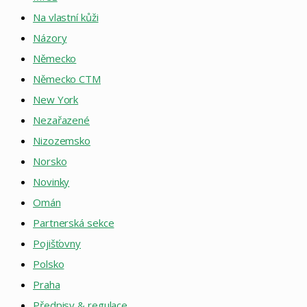
Na vlastní kůži
Názory
Německo
Německo CTM
New York
Nezařazené
Nizozemsko
Norsko
Novinky
Omán
Partnerská sekce
Pojišťovny
Polsko
Praha
Předpisy & regulace