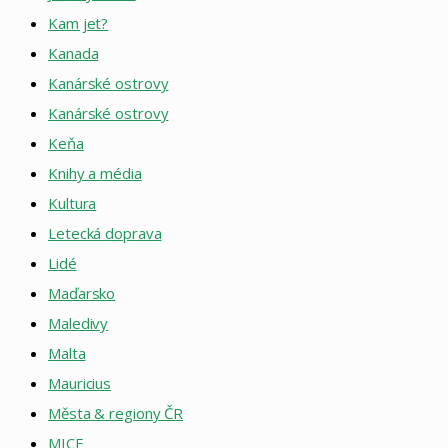
Kam jet?
Kanada
Kanárské ostrovy
Kanárské ostrovy
Keňa
Knihy a média
Kultura
Letecká doprava
Lidé
Maďarsko
Maledivy
Malta
Mauricius
Města & regiony ČR
MICE