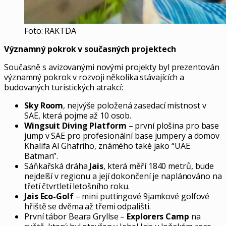
Foto: RAKTDA
Významný pokrok v současných projektech
Současně s avizovanými novými projekty byl prezentován
významný pokrok v rozvoji několika stávajících a
budovaných turistických atrakcí:
Sky Room
, nejvýše položená zasedací místnost v
SAE, která pojme až 10 osob.
Wingsuit Diving Platform
– první plošina pro base
jump v SAE pro profesionální base jumpery a domov
Khalifa Al Ghafriho, známého také jako “UAE
Batman”.
Sáňkařská dráha
Jais
, která měří 1840 metrů, bude
nejdelší v regionu a její dokončení je naplánováno na
třetí čtvrtletí letošního roku.
Jais Eco-Golf
– mini puttingové 9jamkové golfové
hřiště se dvěma až třemi odpališti.
První tábor Beara Gryllse –
Explorers Camp
na