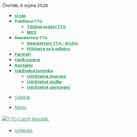
Čtvrtek, 6 srpna 2026
O nás
Publikace TTG
Tištěná vydání TTG
MICE
Newslettery TTG
Newslettery TTG – Archiv
Přihlaste se k odběru
Partneři
Ceník inzerce
Kontakty
Udržitelná turistika
Udržitelná doprava
Udržitelné služby
Udržitelné ubytování
Sidebar
Menu
Vyhledat