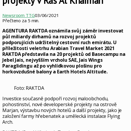
projekty v Ras Al Khaimah
Newsroom TTG
03/06/2021
Přečteno za 5 min.
AGENTURA RAKTDA oznámila svůj záměr investovat
půl miliardy dirhamů na rozvoj projektů
podporujících udržitelný cestovní ruch emirátu.
U
příležitosti veletrhu Arabian Travel Market 2021
RAKTDA představila na 20 projektů od Basecampu na
Jebel Jais, nejvyšším vrcholu SAE, Jais Wings
Paraglidingu až po vyhlídkovou plošinu pro
horkovzdušné balony a Earth Hotels Altitude.
Foto: RAKTDA
Investice současně podpoří rozvoj maloobchodu,
pohostinství, nové developerské projekty na ostrově
Marjan, výstavbu nových hotelů a další projekty, jako je
založení farmy hřebenatek a umělecká instalace Flying
Arch.