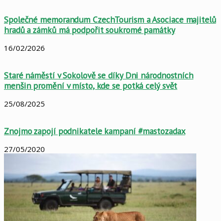
Společné memorandum CzechTourism a Asociace majitelů
hradů a zámků má podpořit soukromé památky
16/02/2026
Staré náměstí v Sokolově se díky Dni národnostních
menšin promění v místo, kde se potká celý svět
25/08/2025
Znojmo zapojí podnikatele kampaní #mastozadax
27/05/2020