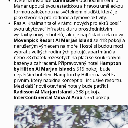
Světelná instalace
Luminaze
v obchodním centru
Manar upoutá svou estetickou a hravou uměleckou
formou založenou na světelném bludišti, která je
jako stvořená pro rodinné a týmové aktivity.
Ras Al Khaimah také v rámci nových projektů posílí
svou ubytovací infrastrukturu prostřednictvím
výstavby nových hotelů, jako je například zcela nový
Mövenpick Resort Al Marjan Island
se 418 pokoji a
nerušeným výhledem na moře. Hosté si budou moci
vybrat z velkých rodinných pokojů, apartmánů a
nebo 28 chatek rozesetých na pláži se soukromými
bazény a zahradami. Připravovaný hotel
Hampton
by Hilton Al Marjan Island
s 515 pokoji bude
největším hotelem Hampton by Hilton na světě a
prvním, který nabídne koncept all inclusive resortu.
Mezi další nově otevřené hotely bude patřit i
Radisson Al Marjan Island
s 388 pokoj a
InterContinental Mina Al Arab
s 351 pokoji.