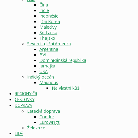
Čína
Indie
Indonésie
Jižní Korea
Maledivy
Srí Lanka
Thajsko
Severní a Jižní Amerika
Argentina
BVI
Dominikánská republika
Jamajka
USA
Indický oceán
Mauricius
Na vlastní kůži
REGIONY ČR
CESTOVKY
DOPRAVA
Letecká doprava
Condor
Eurowings
Železnice
LIDÉ