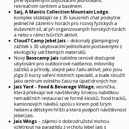
plně vybavenými ubytovacími jednotkami,
rekreačním centrem a bazénem.
Saij, A Mantis Collection Mountain Lodge
,
komplex skládající se z 35 luxusních chat poskytne
jedinečné zázemí v horách pro rozvoj fyzických a
duševních sil, ať při organizovaných horských túrách
a nebo v rámci tvůrčích aktivit.
Cloud7 Camp Jebel Jais
– dokonalý glampingový
zážitek s 30 ubytovacími jednotkami postavenými z
ekologicky udržitelných materiálů.
Nový
Basecamp Jais
nabídne cenově dostupné
ubytování pro outdoorové nadšence, milovníky
zážitků a přírody, stejně jako řadu aktivit, jako jsou
jóga či kurzy vaření místních specialit, a bude sloužit
jako centrum volného času na úpatí drsných hor.
Jais Yard
–
Food & Bevarage Village
, vesnička,
která překvapí své návštěvníky širokou nabídkou
netradičních restaurací ve formě kiosků, food tracků,
kamionových návěsů spolu s kinem pod širým
nebem a dětskými hřišti a která podpoří návštěvnost
Jebel Jais.
Jais Wings
– zájemci o dobrodružství mohou
vzlétnout na paraglidu z vrcholu Jebel Jais s