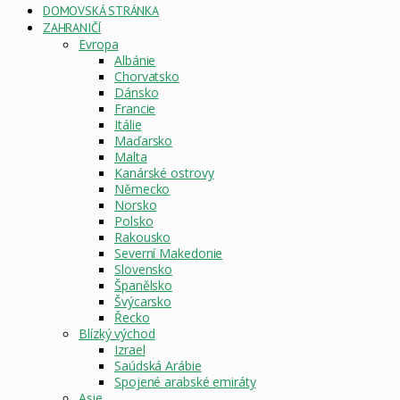
DOMOVSKÁ STRÁNKA
ZAHRANIČÍ
Evropa
Albánie
Chorvatsko
Dánsko
Francie
Itálie
Maďarsko
Malta
Kanárské ostrovy
Německo
Norsko
Polsko
Rakousko
Severní Makedonie
Slovensko
Španělsko
Švýcarsko
Řecko
Blízký východ
Izrael
Saúdská Arábie
Spojené arabské emiráty
Asie