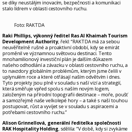
se díky neustálým inovacím, bezpečnosti a komunikaci
stalo lídrem v oblasti cestovního ruchu.
Foto: RAKTDA
Raki Phillips, výkonný ředitel Ras Al Khaimah Tourism
Development Authority
, řekl: “RAKTDA má za sebou
neuvěřitelně rušné a proaktivní období, kdy se emirát
proměnil ve významnou světovou destinaci. Tento
mnohamilionový investiční plán je dalším důkazem
našeho odhodlání a závazku v oblasti cestovního ruchu, a
to navzdory globálním problémům, kterým jsme čelili v
uplynulém roce a které otřásají naším odvětvím i dnes.
Tyto projekty jsou plně v souladu s naší vizí a strategií,
která směřuje vpřed spolu s naším novým logem,
založeným na přírodní topografii destinace – moře, poušť
a samozřejmě naše velkolepé hory – a také s naší touhou
postupovat, růst a vyvíjet se v souladu s aspiracemi a
potřebami cestovního ruchu.”
Alison Grinnellová, generální ředitelka společnosti
RAK Hospitality Holding
, sdělila: “V době, kdy si zvykáme