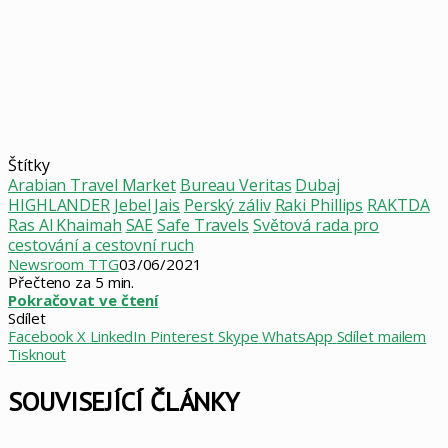
Štítky
Arabian Travel Market
Bureau Veritas
Dubaj
HIGHLANDER
Jebel Jais
Perský záliv
Raki Phillips
RAKTDA
Ras Al Khaimah
SAE
Safe Travels
Světová rada pro
cestování a cestovní ruch
Newsroom TTG
03/06/2021
Přečteno za 5 min.
Pokračovat ve čtení
Sdílet
Facebook
X
LinkedIn
Pinterest
Skype
WhatsApp
Sdílet mailem
Tisknout
SOUVISEJÍCÍ ČLÁNKY