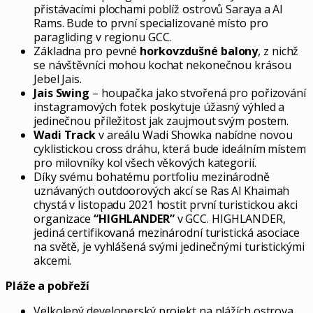
přistávacími plochami poblíž ostrovů Saraya a Al
Rams. Bude to první specializované místo pro
paragliding v regionu GCC.
Základna pro pevné
horkovzdušné balony
, z nichž
se návštěvníci mohou kochat nekonečnou krásou
Jebel Jais.
Jais Swing
– houpačka jako stvořená pro pořizování
instagramových fotek poskytuje úžasný výhled a
jedinečnou příležitost jak zaujmout svým postem.
Wadi Track
v areálu Wadi Showka nabídne novou
cyklistickou cross dráhu, která bude ideálním místem
pro milovníky kol všech věkových kategorií.
Díky svému bohatému portfoliu mezinárodně
uznávaných outdoorových akcí se Ras Al Khaimah
chystá v listopadu 2021 hostit první turistickou akci
organizace
“HIGHLANDER”
v GCC. HIGHLANDER,
jediná certifikovaná mezinárodní turistická asociace
na světě, je vyhlášená svými jedinečnými turistickými
akcemi.
Pláže a pobřeží
Velkolepý developerský projekt na plážích ostrova