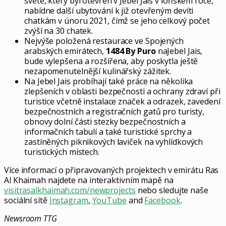
světě, který byl otevřen v Jebel Jais v loňském roce,
nabídne další ubytování k již otevřeným devíti
chatkám v únoru 2021, čímž se jeho celkový počet
zvýší na 30 chatek.
Nejvýše položená restaurace ve Spojených
arabských emirátech,
1484 By Puro
naJebel Jais,
bude vylepšena a rozšířena, aby poskytla ještě
nezapomenutelnější kulinářský zážitek.
Na Jebel Jais probíhají také práce na několika
zlepšeních v oblasti bezpečnosti a ochrany zdraví při
turistice včetně instalace značek a odrazek, zavedení
bezpečnostních a registračních gatů pro turisty,
obnovy dolní části stezky bezpečnostních a
informačních tabulí a také turistické sprchy a
zastíněných piknikových laviček na vyhlídkových
turistických místech.
Více informací o připravovaných projektech v emirátu Ras
Al Khaimah najdete na interaktivním mapě na
visitrasalkhaimah.com/newprojects
nebo sledujte naše
sociální sítě
Instagram
,
YouTube
and
Facebook
.
Newsroom TTG