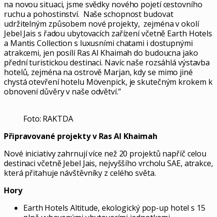
na novou situaci, jsme svědky nového pojetí cestovního
ruchu a pohostinství. Naše schopnost budovat
udržitelným způsobem nové projekty, zejména v okolí
Jebel Jais s řadou ubytovacích zařízení včetně Earth Hotels
a Mantis Collection s luxusními chatami i dostupnými
atrakcemi, jen posílí Ras Al Khaimah do budoucna jako
přední turistickou destinaci. Navíc naše rozsáhlá výstavba
hotelů, zejména na ostrově Marjan, kdy se mimo jiné
chystá otevření hotelu Mövenpick, je skutečným krokem k
obnovení důvěry v naše odvětví.”
Foto: RAKTDA
Připravované projekty v Ras Al Khaimah
Nové iniciativy zahrnují více než 20 projektů napříč celou
destinaci včetně Jebel Jais, nejvyššího vrcholu SAE, atrakce,
která přitahuje návštěvníky z celého světa.
Hory
Earth Hotels Altitude, ekologický pop-up hotel s 15