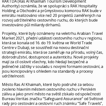
RAKTDA (Ras Al Khaimah Tourism Development
Authority) oznámila, že ve spolupráci s RAK Hospitality
Holding a Obchodní a průmyslovou komorou RAK bude v
emirátu realizováno více než 20 projektů zaměřených na
rozvoj udržitelného cestovního ruchu, do kterých bude
investováno půl miliardy dirhamů.
Projekty, které byly oznámeny na veletrhu Arabian Travel
Market 2021, přední události cestovního ruchu v regionu,
která se konala od 16. do 19. května ve World Trade
Centre v Dubaji, se soustředí na novou destinační
strategii emirátu, která se zaměřuje na přírodu, volný čas,
dobrodružství, dostupnost a autenticitu. Nové projekty
mají za cíl oslovit všechny, kdo hledají bezpečné a
jedinečné zážitky v souladu s novými formami cestování, a
jsou koncipovány s ohledem na standardy a procesy
udržitelnosti.
Město Ras Al Khaimah, které bylo podruhé za sebou
zvoleno hlavním městem cestovního ruchu v Perském
zálivu a jako první město na světě získalo od společnosti
Bureau Veritas značku “Safeguard Assurance” od Světové
rady pro cestování a cestovní ruch známku “Safe Travels”,