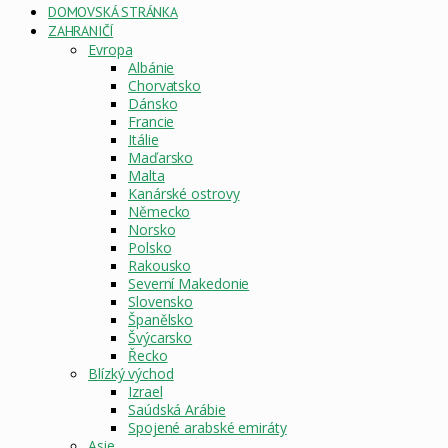
DOMOVSKÁ STRÁNKA
ZAHRANIČÍ
Evropa
Albánie
Chorvatsko
Dánsko
Francie
Itálie
Maďarsko
Malta
Kanárské ostrovy
Německo
Norsko
Polsko
Rakousko
Severní Makedonie
Slovensko
Španělsko
Švýcarsko
Řecko
Blízký východ
Izrael
Saúdská Arábie
Spojené arabské emiráty
Asie