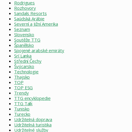
Rodrigues
Rozhovory
Sandals Resorts
Saúdská Arábie
Severní a Jižní Amerika
Seznam
Slovensko
Soutěže TTG
Španělsko
Spojené arabské emiráty
Srí Lanka
Střední Čechy
Švýcarsko
Technologie
Thajsko
TOP
TOP ESG
Trendy
TTG encyklopedie
TTG Talk
Tunisko
Turecko
Udržitelná doprava
Udržitelná turistika
Udržitelné služby