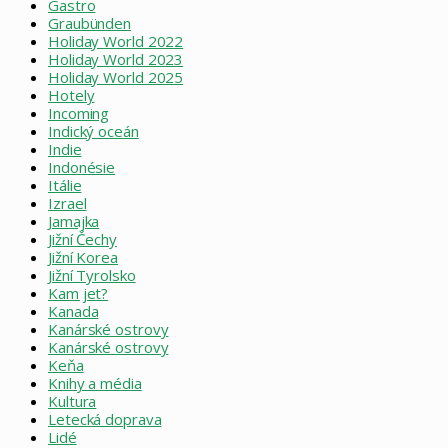
Gastro
Graubünden
Holiday World 2022
Holiday World 2023
Holiday World 2025
Hotely
Incoming
Indický oceán
Indie
Indonésie
Itálie
Izrael
Jamajka
Jižní Čechy
Jižní Korea
Jižní Tyrolsko
Kam jet?
Kanada
Kanárské ostrovy
Kanárské ostrovy
Keňa
Knihy a média
Kultura
Letecká doprava
Lidé