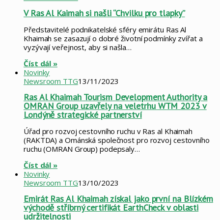
V Ras Al Kaimah si našli “Chvilku pro tlapky”
Představitelé podnikatelské sféry emirátu Ras Al
Khaimah se zasazují o dobré životní podmínky zvířat a
vyzývají veřejnost, aby si našla…
Číst dál »
Novinky
Newsroom TTG
13/11/2023
Ras Al Khaimah Tourism Development Authority a
OMRAN Group uzavřely na veletrhu WTM 2023 v
Londýně strategické partnerství
Úřad pro rozvoj cestovního ruchu v Ras al Khaimah
(RAKTDA) a Ománská společnost pro rozvoj cestovního
ruchu (OMRAN Group) podepsaly…
Číst dál »
Novinky
Newsroom TTG
13/10/2023
Emirát Ras Al Khaimah získal jako první na Blízkém
východě stříbrný certifikát EarthCheck v oblasti
udržitelnosti