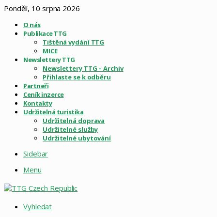
Pondělí, 10 srpna 2026
O nás
Publikace TTG
Tištěná vydání TTG
MICE
Newslettery TTG
Newslettery TTG – Archiv
Přihlaste se k odběru
Partneři
Ceník inzerce
Kontakty
Udržitelná turistika
Udržitelná doprava
Udržitelné služby
Udržitelné ubytování
Sidebar
Menu
Vyhledat