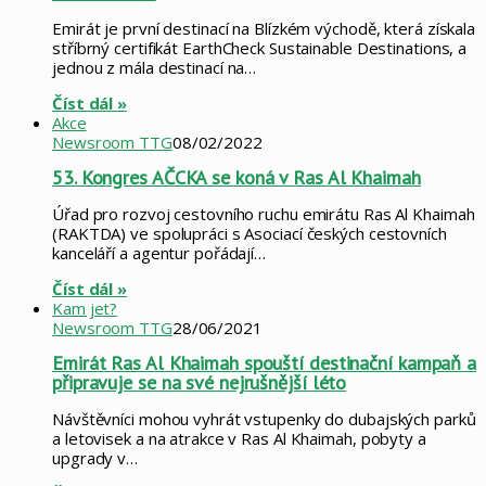
Emirát je první destinací na Blízkém východě, která získala
stříbrný certifikát EarthCheck Sustainable Destinations, a
jednou z mála destinací na…
Číst dál »
Akce
Newsroom TTG
08/02/2022
53. Kongres AČCKA se koná v Ras Al Khaimah
Úřad pro rozvoj cestovního ruchu emirátu Ras Al Khaimah
(RAKTDA) ve spolupráci s Asociací českých cestovních
kanceláří a agentur pořádají…
Číst dál »
Kam jet?
Newsroom TTG
28/06/2021
Emirát Ras Al Khaimah spouští destinační kampaň a
připravuje se na své nejrušnější léto
Návštěvníci mohou vyhrát vstupenky do dubajských parků
a letovisek a na atrakce v Ras Al Khaimah, pobyty a
upgrady v…