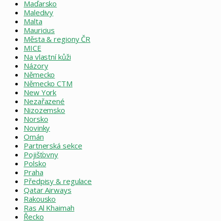
Maďarsko
Maledivy
Malta
Mauricius
Města & regiony ČR
MICE
Na vlastní kůži
Názory
Německo
Německo CTM
New York
Nezařazené
Nizozemsko
Norsko
Novinky
Omán
Partnerská sekce
Pojišťovny
Polsko
Praha
Předpisy & regulace
Qatar Airways
Rakousko
Ras Al Khaimah
Řecko