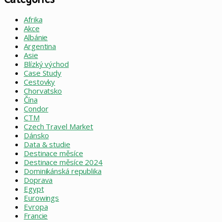
Afrika
Akce
Albánie
Argentina
Asie
Blízký východ
Case Study
Cestovky
Chorvatsko
Čína
Condor
CTM
Czech Travel Market
Dánsko
Data & studie
Destinace měsíce
Destinace měsíce 2024
Dominikánská republika
Doprava
Egypt
Eurowings
Evropa
Francie