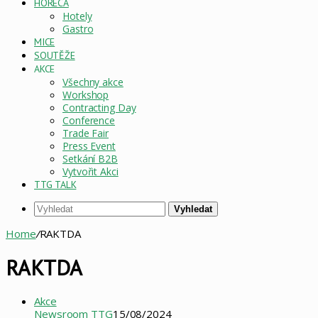
HORECA
Hotely
Gastro
MICE
SOUTĚŽE
AKCE
Všechny akce
Workshop
Contracting Day
Conference
Trade Fair
Press Event
Setkání B2B
Vytvořit Akci
TTG TALK
Vyhledat
Home
/
RAKTDA
RAKTDA
Akce
Newsroom TTG
15/08/2024