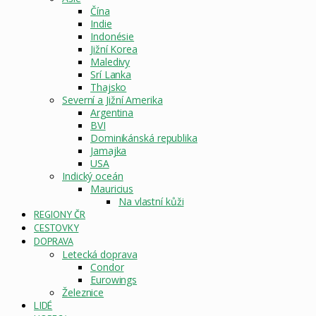
Čína
Indie
Indonésie
Jižní Korea
Maledivy
Srí Lanka
Thajsko
Severní a Jižní Amerika
Argentina
BVI
Dominikánská republika
Jamajka
USA
Indický oceán
Mauricius
Na vlastní kůži
REGIONY ČR
CESTOVKY
DOPRAVA
Letecká doprava
Condor
Eurowings
Železnice
LIDÉ