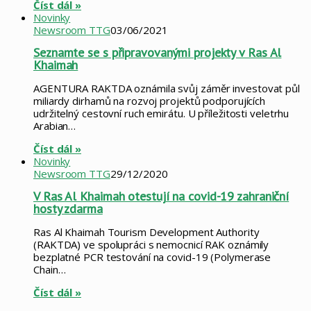
Číst dál »
Novinky
Newsroom TTG
03/06/2021
Seznamte se s připravovanými projekty v Ras Al
Khaimah
AGENTURA RAKTDA oznámila svůj záměr investovat půl
miliardy dirhamů na rozvoj projektů podporujících
udržitelný cestovní ruch emirátu. U příležitosti veletrhu
Arabian…
Číst dál »
Novinky
Newsroom TTG
29/12/2020
V Ras Al Khaimah otestují na covid-19 zahraniční
hosty zdarma
Ras Al Khaimah Tourism Development Authority
(RAKTDA) ve spolupráci s nemocnicí RAK oznámily
bezplatné PCR testování na covid-19 (Polymerase
Chain…
Číst dál »