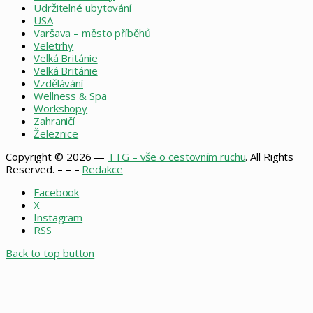
Udržitelné ubytování
USA
Varšava – město příběhů
Veletrhy
Velká Británie
Velká Británie
Vzdělávání
Wellness & Spa
Workshopy
Zahraničí
Železnice
Copyright © 2026 —
TTG – vše o cestovním ruchu
. All Rights
Reserved. – – –
Redakce
Facebook
X
Instagram
RSS
Back to top button