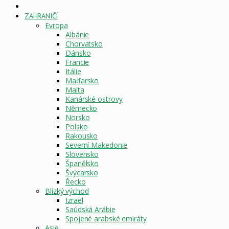
DOMOVSKÁ
STRÁNKA
ZAHRANIČÍ
Evropa
Albánie
Chorvatsko
Dánsko
Francie
Itálie
Maďarsko
Malta
Kanárské ostrovy
Německo
Norsko
Polsko
Rakousko
Severní Makedonie
Slovensko
Španělsko
Švýcarsko
Řecko
Blízký východ
Izrael
Saúdská Arábie
Spojené arabské emiráty
Asie