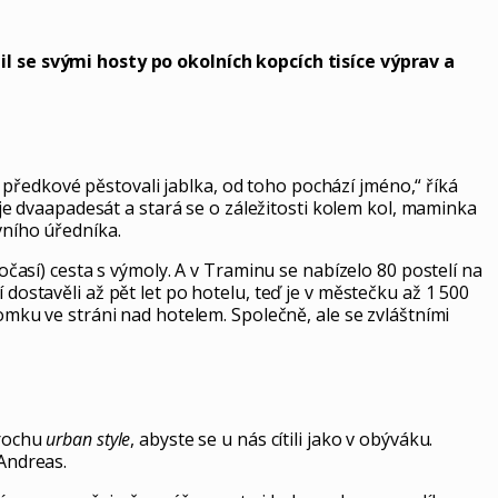
 se svými hosty po okolních kopcích tisíce výprav a
ši předkové pěstovali jablka, od toho pochází jméno,“ říká
i je dvaapadesát a stará se o záležitosti kolem kol, maminka
vního úředníka.
počasí) cesta s výmoly. A v Traminu se nabízelo 80 postelí na
dostavěli až pět let po hotelu, teď je v městečku až 1 500
domku ve stráni nad hotelem. Společně, ale se zvláštními
trochu
urban style
, abyste se u nás cítili jako v obýváku.
 Andreas.