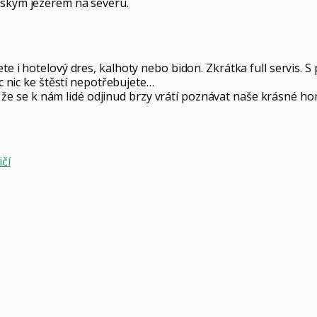
nským jezerem na severu.
e i hotelový dres, kalhoty nebo bidon. Zkrátka full servis. S p
ec nic ke štěstí nepotřebujete…
tí, že se k nám lidé odjinud brzy vrátí poznávat naše krásné ho
čí