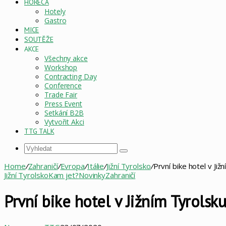
HORECA
Hotely
Gastro
MICE
SOUTĚŽE
AKCE
Všechny akce
Workshop
Contracting Day
Conference
Trade Fair
Press Event
Setkání B2B
Vytvořit Akci
TTG TALK
Vyhledat
Home
/
Zahraničí
/
Evropa
/
Itálie
/
Jižní Tyrolsko
/
První bike hotel v Již
Jižní Tyrolsko
Kam jet?
Novinky
Zahraničí
První bike hotel v Jižním Tyrolsku