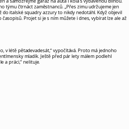
zén a samozřejmě garáž na auta i kola s vybavenou dílnou.
ého týmu čtrnáct zaměstnanců. „Přes zimu udržujeme jen
ž do italské squadry azzury to nikdy nedotáhl. Když objevil
časopisů. Projet si je s ním můžete i dnes, vybírat lze ale až
olo, v létě pětadevadesát,“ vypočítává. Proto má jednoho
džentlmensky mladík. Ještě před pár lety málem podlehl
 a práci,“ nelituje.