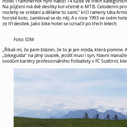
Hotel Traminerhof nyní nabízí 74 lůžek ve třech kategoriíc
Na půjčení má dvě desítky kol včetně e-MTB. Celodenní pro
noclehy se snídaní a děláme to sami,“ krčí rameny táta Armin
horské kolo, zamiloval se do něj. A v roce 1993 ve svém hotel
ze tří desítek. Jako bike hotel se označil po třech letech.
Foto: IDM
„Říkali mi, že jsem blázen, že to je jen móda, která pomine
„bikeguida“ na plný úvazek, jezdit musí i syn, hlavní manaže
svodům kariéry profesionálního fotbalisty v FC Südtirol, který 