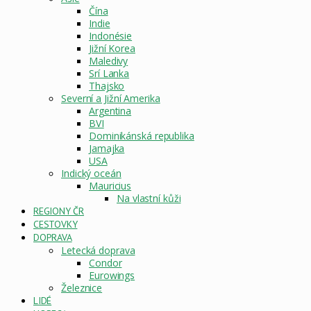
Čína
Indie
Indonésie
Jižní Korea
Maledivy
Srí Lanka
Thajsko
Severní a Jižní Amerika
Argentina
BVI
Dominikánská republika
Jamajka
USA
Indický oceán
Mauricius
Na vlastní kůži
REGIONY ČR
CESTOVKY
DOPRAVA
Letecká doprava
Condor
Eurowings
Železnice
LIDÉ