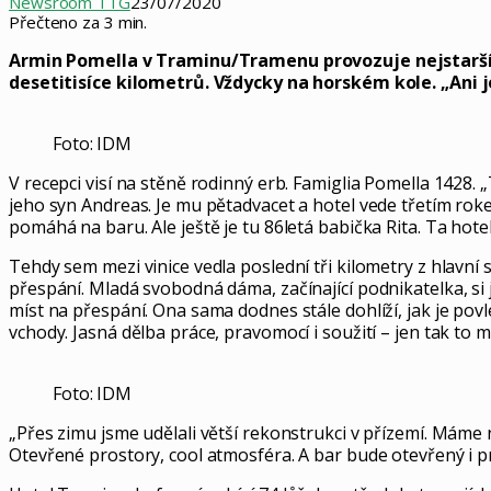
Newsroom TTG
23/07/2020
Přečteno za 3 min.
Armin Pomella v Traminu/Tramenu provozuje nejstarší bi
desetitisíce kilometrů. Vždycky na horském kole. „Ani j
Foto: IDM
V recepci visí na stěně rodinný erb. Famiglia Pomella 1428. „
jeho syn Andreas. Je mu pětadvacet a hotel vede třetím rokem
pomáhá na baru. Ale ještě je tu 86letá babička Rita. Ta hot
Tehdy sem mezi vinice vedla poslední tři kilometry z hlavní 
přespání. Mladá svobodná dáma, začínající podnikatelka, si j
míst na přespání. Ona sama dodnes stále dohlíží, jak je povl
vchody. Jasná dělba práce, pravomocí i soužití – jen tak to 
Foto: IDM
„Přes zimu jsme udělali větší rekonstrukci v přízemí. Máme 
Otevřené prostory, cool atmosféra. A bar bude otevřený i pr