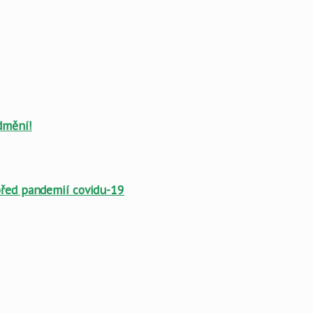
dmění!
 před pandemií covidu-19