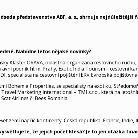
edseda představenstva ABF, a. s., shrnuje nejdůležitější
sedmé. Nabídne letos nějaké novinky?
ký Klaster ORAVA, oblastná organizácia cestovného ruchu, 
avní podnik hl. m. Prahy, Exotic India Tourism – cestovní kan
DI, specialista na cestovní pojištění ERV Evropská pojišťovn
stmi Bohemia Properties, se specialisty na exotiku, Středomo
 Travel Marketing International – TMI s.r.o., která na let
, Scat Airlines či Bees Romania.
 zemí napříč kontinenty: Česká republika, Francie, Indie, 
ysvětlujete, že jejich počet klesá? Je to jen otázka finan