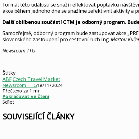
Formát této události se snaží reflektovat poptávku návštěv
akce během jednoho dne se snažíme zefektivnit aktivity a 
Další oblíbenou součástí CTM je odborný program. Bude 
Samozřejmě, odborný program bude zastupovat akce „PREZ
slovenského zastoupení pro cestovní ruch Ing.
Martou Kuče
Newsroom TTG
Štítky
ABF
Czech Travel Market
Newsroom TTG
18/11/2024
Přečteno za 1 min.
Pokračovat ve čtení
Sdílet
Facebook
X
LinkedIn
Pinterest
Skype
WhatsApp
Sdílet
Tisknout
mailem
SOUVISEJÍCÍ ČLÁNKY