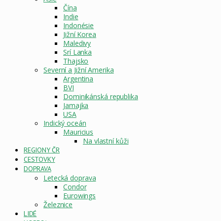
Čína
Indie
Indonésie
Jižní Korea
Maledivy
Srí Lanka
Thajsko
Severní a Jižní Amerika
Argentina
BVI
Dominikánská republika
Jamajka
USA
Indický oceán
Mauricius
Na vlastní kůži
REGIONY ČR
CESTOVKY
DOPRAVA
Letecká doprava
Condor
Eurowings
Železnice
LIDÉ