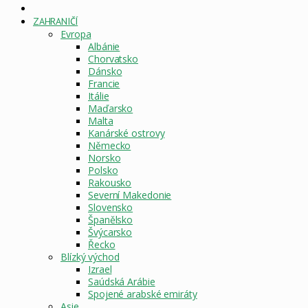
DOMOVSKÁ
STRÁNKA
ZAHRANIČÍ
Evropa
Albánie
Chorvatsko
Dánsko
Francie
Itálie
Maďarsko
Malta
Kanárské ostrovy
Německo
Norsko
Polsko
Rakousko
Severní Makedonie
Slovensko
Španělsko
Švýcarsko
Řecko
Blízký východ
Izrael
Saúdská Arábie
Spojené arabské emiráty
Asie