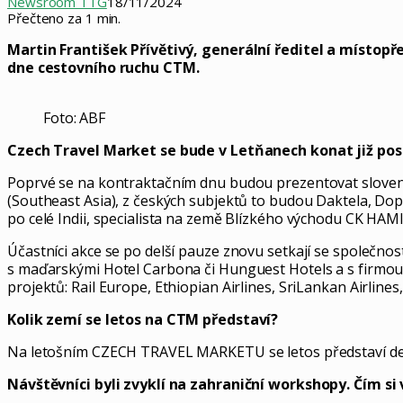
Newsroom TTG
18/11/2024
Přečteno za 1 min.
Martin František Přívětivý, generální ředitel a místopř
dne cestovního ruchu CTM.
Foto: ABF
Czech Travel Market se bude v Letňanech konat již po
Poprvé se na kontraktačním dnu budou prezentovat slovens
(Southeast Asia), z českých subjektů to budou Daktela, Dopr
po celé Indii, specialista na země Blízkého východu CK HAMI
Účastníci akce se po delší pauze znovu setkají se společno
s maďarskými Hotel Carbona či Hunguest Hotels a s firmou
projektů: Rail Europe, Ethiopian Airlines, SriLankan Airlines
Kolik zemí se letos na CTM představí?
Na letošním CZECH TRAVEL MARKETU se letos představí devět
Návštěvníci byli zvyklí na zahraniční workshopy. Čím si v