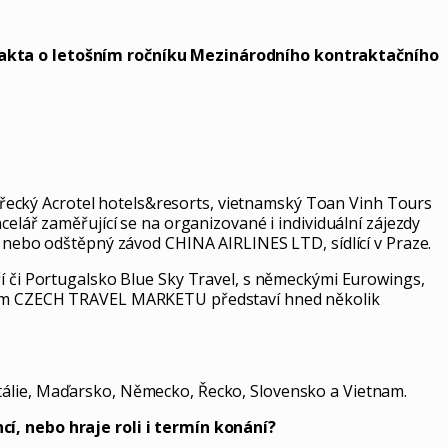
 fakta o letošním ročníku
Mezinárodního kontraktačního
řecký Acrotel hotels&resorts, vietnamský Toan Vinh Tours
celář zaměřující se na organizované i individuální zájezdy
a nebo odštěpný závod CHINA AIRLINES LTD, sídlící v Praze.
ří či Portugalsko Blue Sky Travel, s německými Eurowings,
ošním CZECH TRAVEL MARKETU představí hned několik
Itálie, Maďarsko, Německo, Řecko, Slovensko a Vietnam.
cí, nebo hraje roli i termín konání?