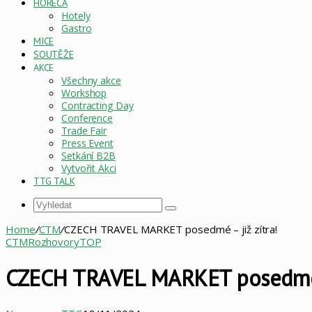
HORECA
Hotely
Gastro
MICE
SOUTĚŽE
AKCE
Všechny akce
Workshop
Contracting Day
Conference
Trade Fair
Press Event
Setkání B2B
Vytvořit Akci
TTG TALK
Vyhledat
Home
/
CTM
/
CZECH TRAVEL MARKET posedmé – již zítra!
CTM
Rozhovory
TOP
CZECH TRAVEL MARKET posedmé –