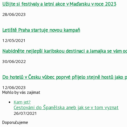
Užijte si festivaly a letní akce v Maďarsku v roce 2023
28/06/2023
Letiště Praha startuje novou kampaň
12/05/2021
Nabídněte nejlepší karibskou destinaci a Jamajka se vám o
30/06/2022
Do hotelů v Česku vůbec poprvé přijelo stejně hostů jako
12/06/2023
Mohlo by vás zajímat
Close
Kam jet?
Cestování do Španělska aneb jak se v tom vyznat
26/07/2021
Doporučujeme