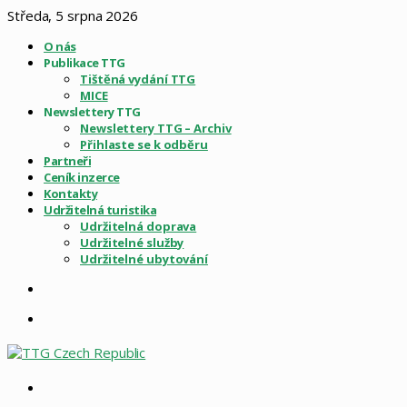
Středa, 5 srpna 2026
O nás
Publikace TTG
Tištěná vydání TTG
MICE
Newslettery TTG
Newslettery TTG – Archiv
Přihlaste se k odběru
Partneři
Ceník inzerce
Kontakty
Udržitelná turistika
Udržitelná doprava
Udržitelné služby
Udržitelné ubytování
Sidebar
Menu
Vyhledat