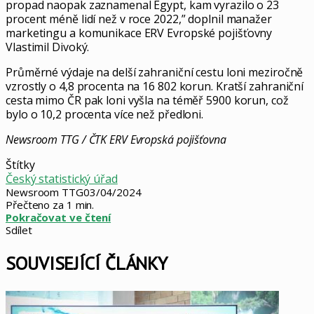
propad naopak zaznamenal Egypt, kam vyrazilo o 23
procent méně lidí než v roce 2022,” doplnil manažer
marketingu a komunikace ERV Evropské pojišťovny
Vlastimil Divoký.
Průměrné výdaje na delší zahraniční cestu loni meziročně
vzrostly o 4,8 procenta na 16 802 korun. Kratší zahraniční
cesta mimo ČR pak loni vyšla na téměř 5900 korun, což
bylo o 10,2 procenta více než předloni.
Newsroom TTG / ČTK ERV Evropská pojišťovna
Štítky
Český statistický úřad
Newsroom TTG
03/04/2024
Přečteno za 1 min.
Pokračovat ve čtení
Sdílet
Facebook
X
LinkedIn
Pinterest
Skype
WhatsApp
Sdílet
Tisknout
mailem
SOUVISEJÍCÍ ČLÁNKY