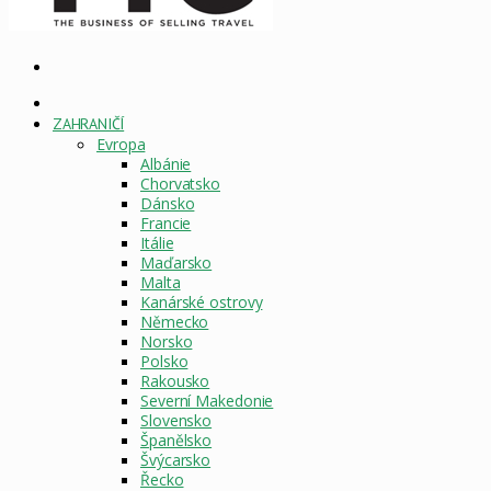
Vyhledat
DOMOVSKÁ
STRÁNKA
ZAHRANIČÍ
Evropa
Albánie
Chorvatsko
Dánsko
Francie
Itálie
Maďarsko
Malta
Kanárské ostrovy
Německo
Norsko
Polsko
Rakousko
Severní Makedonie
Slovensko
Španělsko
Švýcarsko
Řecko