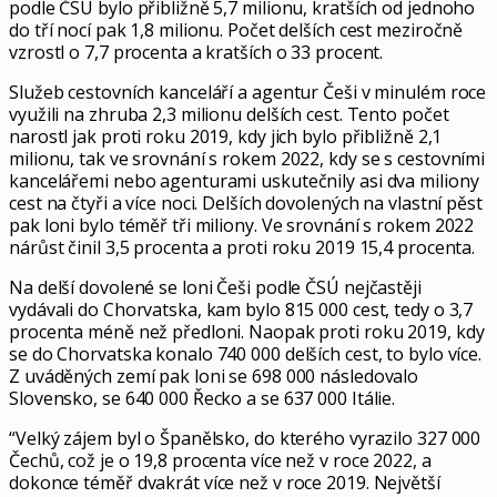
podle ČSÚ bylo přibližně 5,7 milionu, kratších od jednoho
do tří nocí pak 1,8 milionu. Počet delších cest meziročně
vzrostl o 7,7 procenta a kratších o 33 procent.
Služeb cestovních kanceláří a agentur Češi v minulém roce
využili na zhruba 2,3 milionu delších cest. Tento počet
narostl jak proti roku 2019, kdy jich bylo přibližně 2,1
milionu, tak ve srovnání s rokem 2022, kdy se s cestovními
kancelářemi nebo agenturami uskutečnily asi dva miliony
cest na čtyři a více noci. Delších dovolených na vlastní pěst
pak loni bylo téměř tři miliony. Ve srovnání s rokem 2022
nárůst činil 3,5 procenta a proti roku 2019 15,4 procenta.
Na delší dovolené se loni Češi podle ČSÚ nejčastěji
vydávali do Chorvatska, kam bylo 815 000 cest, tedy o 3,7
procenta méně než předloni. Naopak proti roku 2019, kdy
se do Chorvatska konalo 740 000 delších cest, to bylo více.
Z uváděných zemí pak loni se 698 000 následovalo
Slovensko, se 640 000 Řecko a se 637 000 Itálie.
“Velký zájem byl o Španělsko, do kterého vyrazilo 327 000
Čechů, což je o 19,8 procenta více než v roce 2022, a
dokonce téměř dvakrát více než v roce 2019. Největší