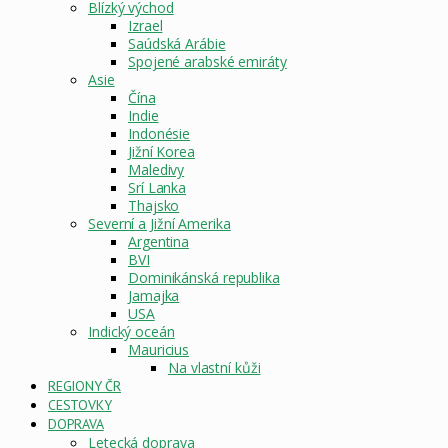
Blízký východ
Izrael
Saúdská Arábie
Spojené arabské emiráty
Asie
Čína
Indie
Indonésie
Jižní Korea
Maledivy
Srí Lanka
Thajsko
Severní a Jižní Amerika
Argentina
BVI
Dominikánská republika
Jamajka
USA
Indický oceán
Mauricius
Na vlastní kůži
REGIONY ČR
CESTOVKY
DOPRAVA
Letecká doprava