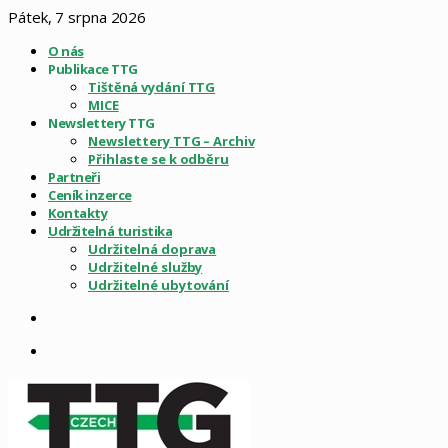
Pátek, 7 srpna 2026
O nás
Publikace TTG
Tištěná vydání TTG
MICE
Newslettery TTG
Newslettery TTG – Archiv
Přihlaste se k odběru
Partneři
Ceník inzerce
Kontakty
Udržitelná turistika
Udržitelná doprava
Udržitelné služby
Udržitelné ubytování
Sidebar
Menu