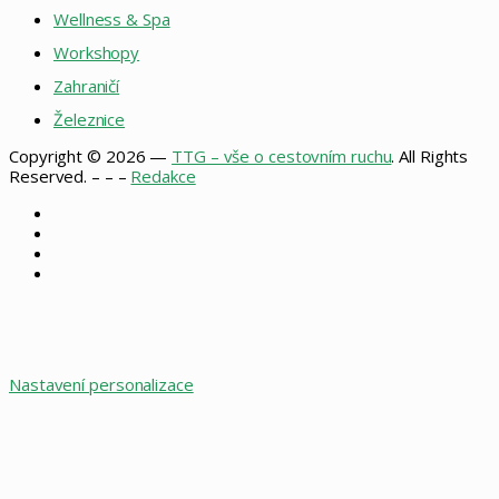
Wellness & Spa
Workshopy
Zahraničí
Železnice
Copyright © 2026 —
TTG – vše o cestovním ruchu
. All Rights
Reserved. – – –
Redakce
Facebook
X
Instagram
RSS
Facebook
X
WhatsApp
Telegram
Back
to
top
button
Nastavení personalizace