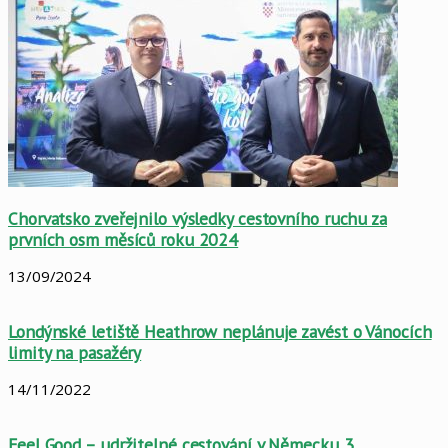
Chorvatsko zveřejnilo výsledky cestovního ruchu za
prvních osm měsíců roku 2024
13/09/2024
Londýnské letiště Heathrow neplánuje zavést o Vánocích
limity na pasažéry
14/11/2022
Feel Good – udržitelné cestování v Německu 3