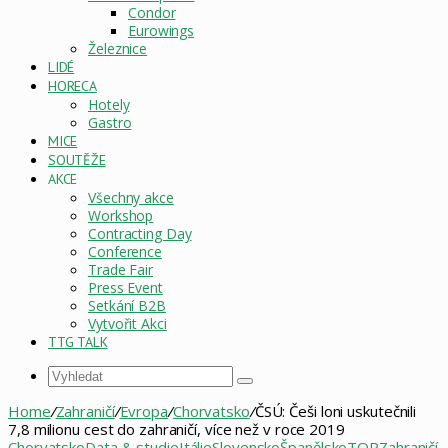
Condor
Eurowings
Železnice
LIDÉ
HORECA
Hotely
Gastro
MICE
SOUTĚŽE
AKCE
Všechny akce
Workshop
Contracting Day
Conference
Trade Fair
Press Event
Setkání B2B
Vytvořit Akci
TTG TALK
Vyhledat
Home
/
Zahraničí
/
Evropa
/
Chorvatsko
/
ČSÚ: Češi loni uskutečnili
7,8 milionu cest do zahraničí, více než v roce 2019
Chorvatsko
Data & studie
Itálie
Slovensko
Španělsko
TOP
Zahraničí