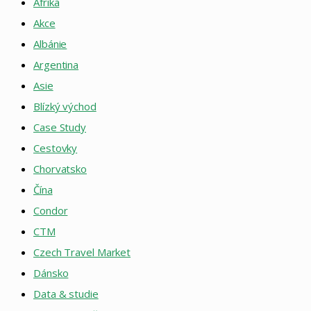
Afrika
Akce
Albánie
Argentina
Asie
Blízký východ
Case Study
Cestovky
Chorvatsko
Čína
Condor
CTM
Czech Travel Market
Dánsko
Data & studie