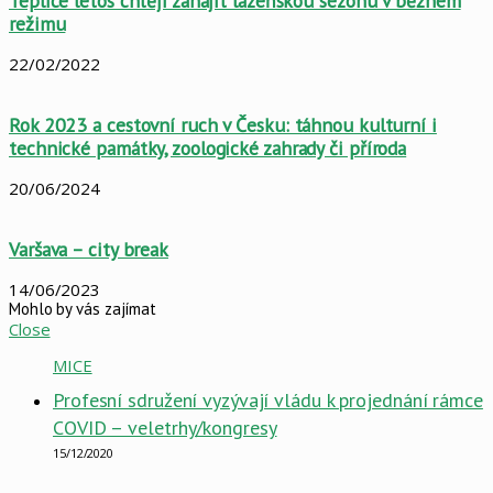
Teplice letos chtějí zahájit lázeňskou sezonu v běžném
režimu
22/02/2022
Rok 2023 a cestovní ruch v Česku: táhnou kulturní i
technické památky, zoologické zahrady či příroda
20/06/2024
Varšava – city break
14/06/2023
Mohlo by vás zajímat
Close
MICE
Profesní sdružení vyzývají vládu k projednání rámce
COVID – veletrhy/kongresy
15/12/2020