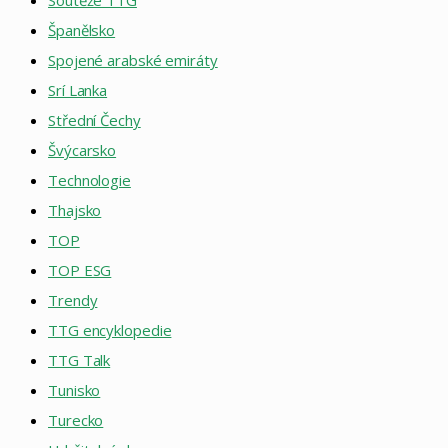
Soutěže TTG
Španělsko
Spojené arabské emiráty
Srí Lanka
Střední Čechy
Švýcarsko
Technologie
Thajsko
TOP
TOP ESG
Trendy
TTG encyklopedie
TTG Talk
Tunisko
Turecko