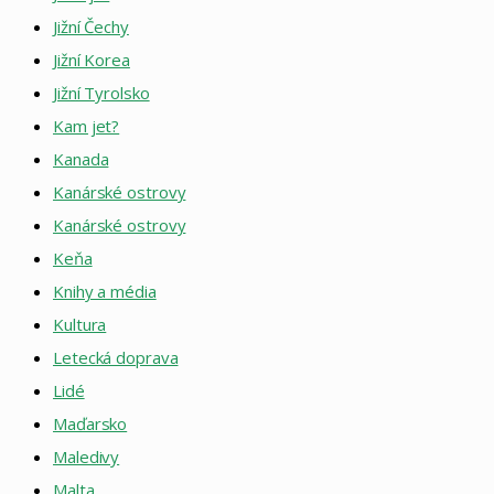
Jižní Čechy
Jižní Korea
Jižní Tyrolsko
Kam jet?
Kanada
Kanárské ostrovy
Kanárské ostrovy
Keňa
Knihy a média
Kultura
Letecká doprava
Lidé
Maďarsko
Maledivy
Malta