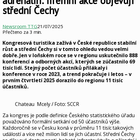
adrenalin: firemní akce objevují
střední Čechy
Newsroom TTG
21/07/2025
Přečteno za 3 min.
Kongresová turistika zažívá v České republice stabilní
růst a střední Čechy si v tomto ohledu vedou velmi
dobře. Jen v loňském roce se v regionu uskutečnilo 888
konferencí a odborných akcí, kterých se zúčastnilo 69
tisíc lidí. Stejný počet účastníků přilákaly i
konference v roce 2023, a trend pokračuje i letos – v
prvním čtvrtletí 2025 dorazilo do regionu 11 tisíc
účastníků.
Chateau Mcely / Foto: SCCR
Za kongres je podle definice Českého statistického úřadu
považováno formální setkání od 50 účastníků výše.
Každoročně se v Česku koná v průměru 11 tisíc takových
událostí a více než milion lidí se jich účastní. Střední Čechy