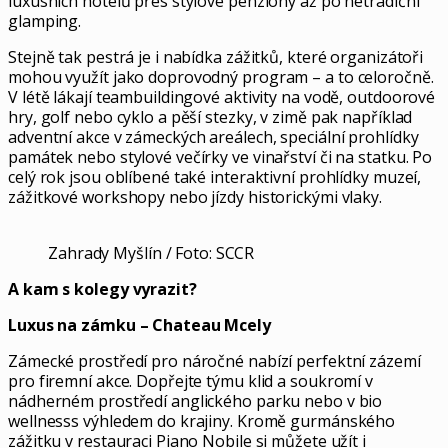
luxusních hotelů přes stylové penziony až po netradiční
glamping.
Stejně tak pestrá je i nabídka zážitků, které organizátoři
mohou využít jako doprovodný program – a to celoročně.
V létě lákají teambuildingové aktivity na vodě, outdoorové
hry, golf nebo cyklo a pěší stezky, v zimě pak například
adventní akce v zámeckých areálech, speciální prohlídky
památek nebo stylové večírky ve vinařství či na statku. Po
celý rok jsou oblíbené také interaktivní prohlídky muzeí,
zážitkové workshopy nebo jízdy historickými vlaky.
Zahrady Myšlín / Foto: SCCR
A kam s kolegy vyrazit?
Luxus na zámku – Chateau Mcely
Zámecké prostředí pro náročné nabízí perfektní zázemí
pro firemní akce. Dopřejte týmu klid a soukromí v
nádherném prostředí anglického parku nebo v bio
wellnesss výhledem do krajiny. Kromě gurmánského
zážitku v restauraci Piano Nobile si můžete užít i