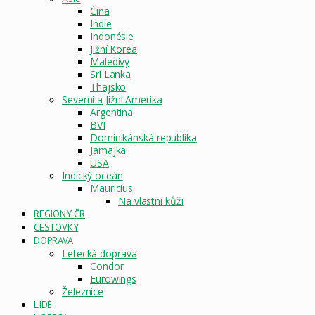
Čína
Indie
Indonésie
Jižní Korea
Maledivy
Srí Lanka
Thajsko
Severní a Jižní Amerika
Argentina
BVI
Dominikánská republika
Jamajka
USA
Indický oceán
Mauricius
Na vlastní kůži
REGIONY ČR
CESTOVKY
DOPRAVA
Letecká doprava
Condor
Eurowings
Železnice
LIDÉ