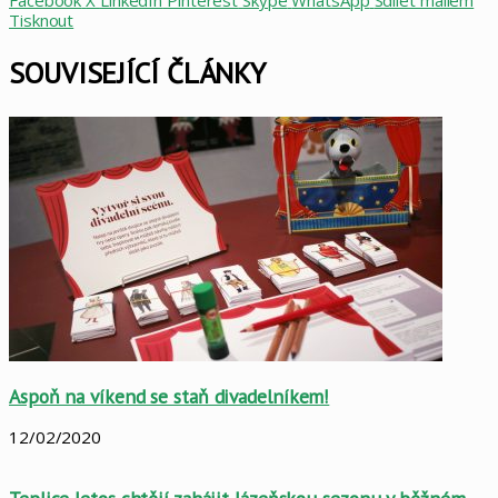
Facebook
X
LinkedIn
Pinterest
Skype
WhatsApp
Sdílet mailem
Tisknout
SOUVISEJÍCÍ ČLÁNKY
Aspoň na víkend se staň divadelníkem!
12/02/2020