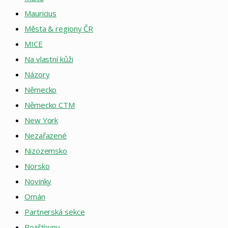
Mauricius
Města & regiony ČR
MICE
Na vlastní kůži
Názory
Německo
Německo CTM
New York
Nezařazené
Nizozemsko
Norsko
Novinky
Omán
Partnerská sekce
Pojišťovny