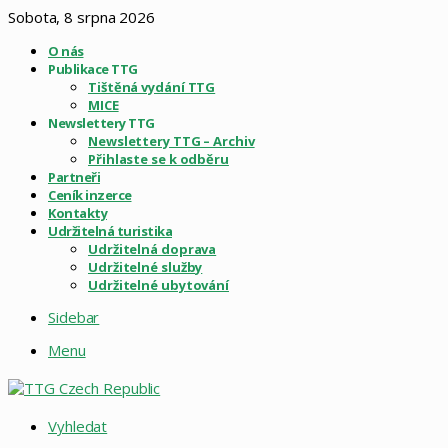
Sobota, 8 srpna 2026
O nás
Publikace TTG
Tištěná vydání TTG
MICE
Newslettery TTG
Newslettery TTG – Archiv
Přihlaste se k odběru
Partneři
Ceník inzerce
Kontakty
Udržitelná turistika
Udržitelná doprava
Udržitelné služby
Udržitelné ubytování
Sidebar
Menu
Vyhledat