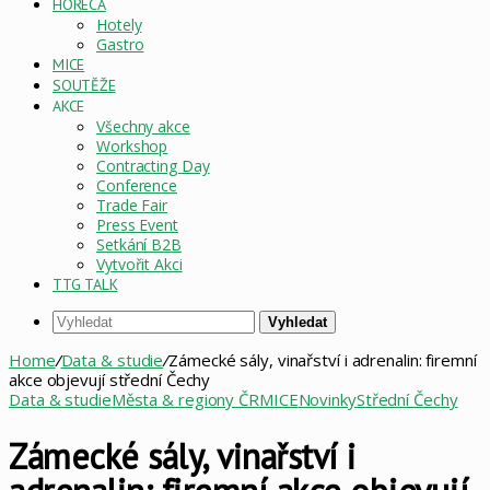
HORECA
Hotely
Gastro
MICE
SOUTĚŽE
AKCE
Všechny akce
Workshop
Contracting Day
Conference
Trade Fair
Press Event
Setkání B2B
Vytvořit Akci
TTG TALK
Vyhledat
Home
/
Data & studie
/
Zámecké sály, vinařství i adrenalin: firemní
akce objevují střední Čechy
Data & studie
Města & regiony ČR
MICE
Novinky
Střední Čechy
Zámecké sály, vinařství i