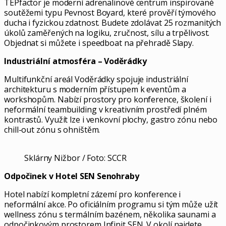
TEPfactor je moderní adrenalinové centrum inspirované
soutěžemi typu Pevnost Boyard, které prověří týmového
ducha i fyzickou zdatnost. Budete zdolávat 25 rozmanitých
úkolů zaměřených na logiku, zručnost, sílu a trpělivost.
Objednat si můžete i speedboat na přehradě Slapy.
Industriální atmosféra – Voděrádky
Multifunkční areál Voděrádky spojuje industriální
architekturu s moderním přístupem k eventům a
workshopům. Nabízí prostory pro konference, školení i
neformální teambuilding v kreativním prostředí plném
kontrastů. Využít lze i venkovní plochy, gastro zónu nebo
chill-out zónu s ohništěm.
Sklárny Nižbor / Foto: SCCR
Odpočinek v Hotel SEN Senohraby
Hotel nabízí kompletní zázemí pro konference i
neformální akce. Po oficiálním programu si tým může užít
wellness zónu s termálním bazénem, několika saunami a
odpočinkovým prostorem Infinit SEN. V okolí najdete