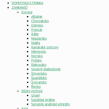
DOMOVSKÁ STRÁNKA
ZAHRANIČÍ
Evropa
Albánie
Chorvatsko
Dánsko
Francie
Itálie
Maďarsko
Malta
Kanárské ostrovy
Německo
Norsko
Polsko
Rakousko
Severní Makedonie
Slovensko
Španělsko
Švýcarsko
Řecko
Blízký východ
Izrael
Saúdská Arábie
Spojené arabské emiráty
Asie