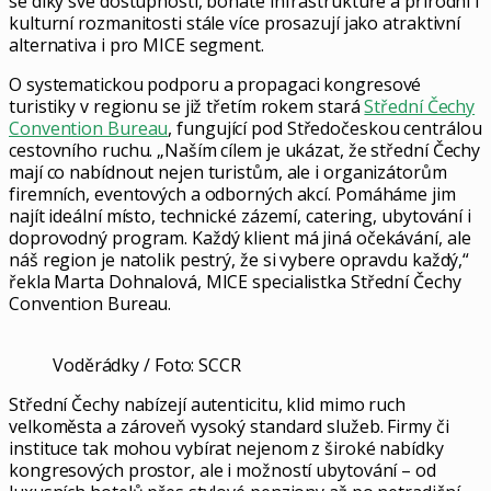
se díky své dostupnosti, bohaté infrastruktuře a přírodní i
kulturní rozmanitosti stále více prosazují jako atraktivní
alternativa i pro MICE segment.
O systematickou podporu a propagaci kongresové
turistiky v regionu se již třetím rokem stará
Střední Čechy
Convention Bureau
, fungující pod Středočeskou centrálou
cestovního ruchu. „Naším cílem je ukázat, že střední Čechy
mají co nabídnout nejen turistům, ale i organizátorům
firemních, eventových a odborných akcí. Pomáháme jim
najít ideální místo, technické zázemí, catering, ubytování i
doprovodný program. Každý klient má jiná očekávání, ale
náš region je natolik pestrý, že si vybere opravdu každý,“
řekla Marta Dohnalová, MICE specialistka Střední Čechy
Convention Bureau.
Voděrádky / Foto: SCCR
Střední Čechy nabízejí autenticitu, klid mimo ruch
velkoměsta a zároveň vysoký standard služeb. Firmy či
instituce tak mohou vybírat nejenom z široké nabídky
kongresových prostor, ale i možností ubytování – od