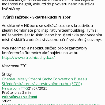
možnosti na golf, exkurzi do pivovaru nebo návštěvu
hvězdárny.
Tvůrčí zážitek – Sklárna Rückl Nižbor
Ve sklárně v Nižboru se setkává tradice s kreativitou –
ideální kombinace pro inspirativní teambuilding. Tým si
může vyzkoušet foukání nebo broušení skla pod vedením
mistrů sklářů a odnést si vlastnoručně vytvořený suvenýr.
Více informací a nabídku služeb pro organizátory
konferencí a firemních akcí najdete na webu
https://www.strednicechycb.cz/
.
Newsroom TTG
Štítky
Chateau Mcely
Střední Čechy Convention Bureau
Středočeská centrála cestovního ruchu (SCCR)
Newsroom TTG
21/07/2025
Přečteno za 3 min.
Pokračovat ve čtení
Sdílet