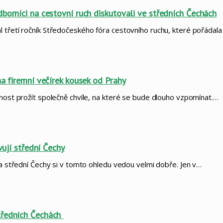
borníci na cestovní ruch diskutovali ve středních Čechách
l třetí ročník Středočeského fóra cestovního ruchu, které pořádal
na firemní večírek kousek od Prahy
žnost prožít společně chvíle, na které se bude dlouho vzpomínat.…
vují střední Čechy
 a střední Čechy si v tomto ohledu vedou velmi dobře. Jen v…
tředních Čechách