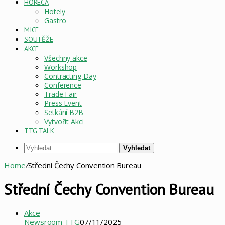
HORECA
Hotely
Gastro
MICE
SOUTĚŽE
AKCE
Všechny akce
Workshop
Contracting Day
Conference
Trade Fair
Press Event
Setkání B2B
Vytvořit Akci
TTG TALK
Vyhledat
Home
/
Střední Čechy Convention Bureau
Střední Čechy Convention Bureau
Akce
Newsroom TTG
07/11/2025