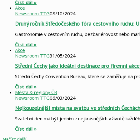
Číst dál »
Akce
Newsroom TTG
08/10/2024
Druhý ročník Středočeského fóra cestovního ruchu: U
Gastronomie v cestovním ruchu, bezbariérovost nebo mark
Číst dál »
Akce
Newsroom TTG
31/05/2024
Střední Čechy jako ideální destinace pro firemní akc
Střední Čechy Convention Bureau, které se zaměřuje na pr
Číst dál »
Města & regiony ČR
Newsroom TTG
06/03/2024
Nejkouzelnější místa na svatbu ve středních Čechác
Svatební den má být jedním z nejkrásnějších v životě každé
Číst dál »
Načíst další