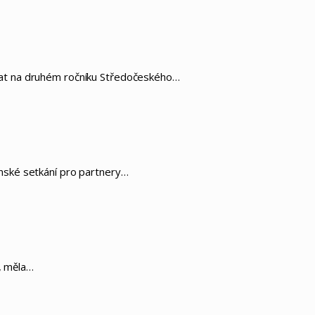
vat na druhém ročníku Středočeského…
nské setkání pro partnery…
u, měla…