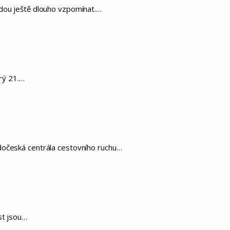
udou ještě dlouho vzpomínat.…
rý 21.…
edočeská centrála cestovního ruchu…
st jsou…