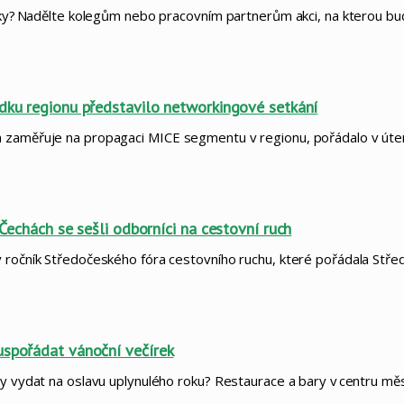
žitky? Nadělte kolegům nebo pracovním partnerům akci, na kterou b
ídku regionu představilo networkingové setkání
m zaměřuje na propagaci MICE segmentu v regionu, pořádalo v úte
 Čechách se sešli odborníci na cestovní ruch
ý ročník Středočeského fóra cestovního ruchu, které pořádala Stř
uspořádat vánoční večírek
gy vydat na oslavu uplynulého roku? Restaurace a bary v centru mě