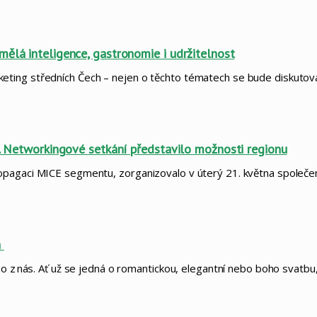
mělá inteligence, gastronomie i udržitelnost
eting středních Čech – nejen o těchto tématech se bude diskuto
e. Networkingové setkání představilo možnosti regionu
opagaci MICE segmentu, zorganizovalo v úterý 21. května společe
h
ho z nás. Ať už se jedná o romantickou, elegantní nebo boho svatb