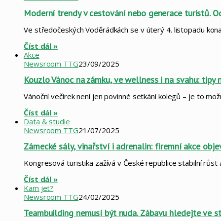
Moderní trendy v cestování nebo generace turistů. Od
Ve středočeských Voděrádkách se v úterý 4. listopadu kona
Číst dál »
Akce
Newsroom TTG
23/09/2025
Kouzlo Vánoc na zámku, ve wellness i na svahu: tipy 
Vánoční večírek není jen povinné setkání kolegů – je to mo
Číst dál »
Data & studie
Newsroom TTG
21/07/2025
Zámecké sály, vinařství i adrenalin: firemní akce obje
Kongresová turistika zažívá v České republice stabilní růst
Číst dál »
Kam jet?
Newsroom TTG
24/02/2025
Teambuilding nemusí být nuda. Zábavu hledejte ve s