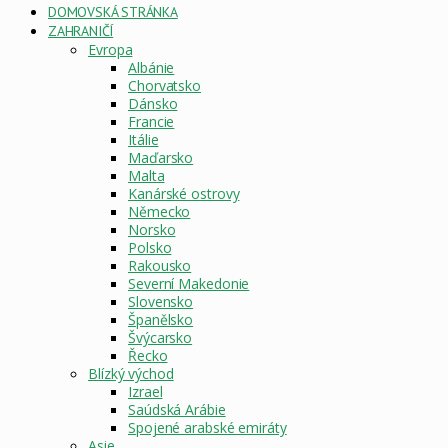
DOMOVSKÁ STRÁNKA
ZAHRANIČÍ
Evropa
Albánie
Chorvatsko
Dánsko
Francie
Itálie
Maďarsko
Malta
Kanárské ostrovy
Německo
Norsko
Polsko
Rakousko
Severní Makedonie
Slovensko
Španělsko
Švýcarsko
Řecko
Blízký východ
Izrael
Saúdská Arábie
Spojené arabské emiráty
Asie