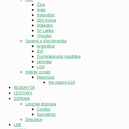
Čína
Indie
Indonésie
Jižní Korea
Maledivy
Srí Lanka
Thajsko
Severní a Jižní Amerika
Argentina
BVI
Dominikánská republika
Jamajka
USA
Indický oceán
Mauricius
Na vlastní kůži
REGIONY ČR
CESTOVKY
DOPRAVA
Letecká doprava
Condor
Eurowings
Železnice
LIDÉ