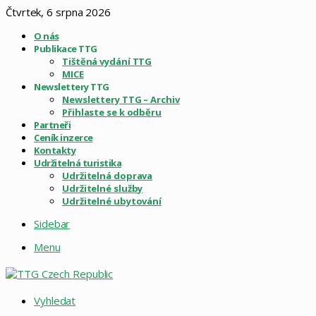
Čtvrtek, 6 srpna 2026
O nás
Publikace TTG
Tištěná vydání TTG
MICE
Newslettery TTG
Newslettery TTG – Archiv
Přihlaste se k odběru
Partneři
Ceník inzerce
Kontakty
Udržitelná turistika
Udržitelná doprava
Udržitelné služby
Udržitelné ubytování
Sidebar
Menu
Vyhledat