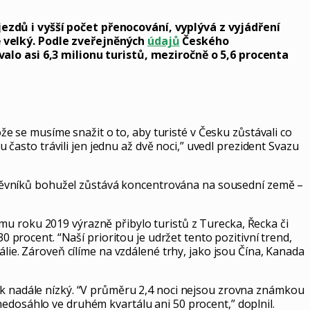
jezdů i vyšší počet přenocování, vyplývá z vyjádření
ě velký. Podle zveřejněných
údajů
Českého
o asi 6,3 milionu turistů, meziročně o 5,6 procenta
ože se musíme snažit o to, aby turisté v Česku zůstávali co
u často trávili jen jednu až dvě noci,” uvedl prezident Svazu
ávštěvníků bohužel zůstává koncentrována na sousední země –
mu roku 2019 výrazně přibylo turistů z Turecka, Řecka či
0 procent. “Naší prioritou je udržet tento pozitivní trend,
álie. Zároveň cílíme na vzdálené trhy, jako jsou Čína, Kanada
tak nadále nízký. “V průměru 2,4 noci nejsou zrovna známkou
nedosáhlo ve druhém kvartálu ani 50 procent,” doplnil.