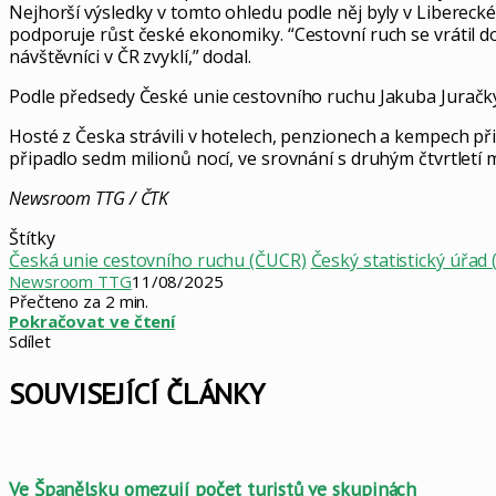
Nejhorší výsledky v tomto ohledu podle něj byly v Libereck
podporuje růst české ekonomiky. “Cestovní ruch se vrátil do
návštěvníci v ČR zvyklí,” dodal.
Podle předsedy České unie cestovního ruchu Jakuba Juračky v
Hosté z Česka strávili v hotelech, penzionech a kempech př
připadlo sedm milionů nocí, ve srovnání s druhým čtvrtletí 
Newsroom TTG / ČTK
Štítky
Česká unie cestovního ruchu (ČUCR)
Český statistický úřad
Newsroom TTG
11/08/2025
Přečteno za 2 min.
Pokračovat ve čtení
Sdílet
Facebook
X
LinkedIn
Pinterest
Skype
WhatsApp
Sdílet
Tisknout
mailem
SOUVISEJÍCÍ ČLÁNKY
Ve Španělsku omezují počet turistů ve skupinách