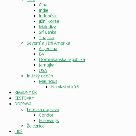
Čína
Indie
Indonésie
Jižní Korea
Maledivy
Srí Lanka
Thajsko
Severní a Jižní Amerika
Argentina
BVI
Dominikánská republika
Jamajka
USA
Indický oceán
Mauricius
Na vlastní kůži
REGIONY ČR
CESTOVKY
DOPRAVA
Letecká doprava
Condor
Eurowings
Železnice
LIDÉ