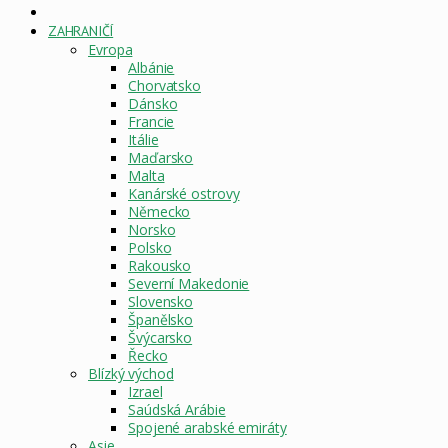
DOMOVSKÁ
STRÁNKA
ZAHRANIČÍ
Evropa
Albánie
Chorvatsko
Dánsko
Francie
Itálie
Maďarsko
Malta
Kanárské ostrovy
Německo
Norsko
Polsko
Rakousko
Severní Makedonie
Slovensko
Španělsko
Švýcarsko
Řecko
Blízký východ
Izrael
Saúdská Arábie
Spojené arabské emiráty
Asie