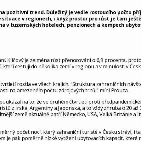
a pozitivní trend. Důležitý je vedle rostoucího počtu pří
 situace v regionech, i když prostor pro růst je tam ješt
na v tuzemských hotelech, penzionech a kempech ubytoval
vání. Klíčový je zejména růst přenocování o 6,9 procenta, prot
, kteří cestují do několika zemí v regionu a v minulosti v Česk
čtvrtletí rostla ve všech krajích. “Struktura zahraničních n
losti na omezeném počtu zdrojových trhů,” míní Prouza.
poukázal na to, že ve druhém čtvrtletí proti předpandemické
istů z Irska, Argentiny a Japonska, a to vždy zhruba o 20 až 3
itnější země aktuálně patří Německo, USA, Velká Británie a It
rný počet nocí, který zahraniční turisté v Česku stráví, i 
em je pak poměrně nízké vytížení ubytovacích kapacit, které 