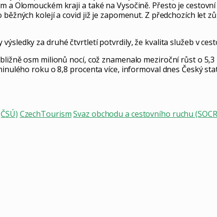
ém a Olomouckém kraji a také na Vysočině. Přesto je cestovní 
 běžných kolejí a covid již je zapomenut. Z předchozích let z
ýsledky za druhé čtvrtletí potvrdily, že kvalita služeb v ces
ibližně osm milionů nocí, což znamenalo meziroční růst o 5,3
minulého roku o 8,8 procenta více, informoval dnes Český stat
 (ČSÚ)
CzechTourism
Svaz obchodu a cestovního ruchu (SOCR