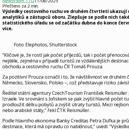
Newsroom TTG
11/08/2025
Přečteno za 2 min.
Výsledky cestovního ruchu ve druhém čtvrtletí ukazují n
analytiků a zástupců oboru. Zlepšuje se podle nich také
statistického úřadu se od začátku dubna do konce červ
více.
Foto: Elephotos, Shutterstock
“Klíčové je, že rostl jak počet příjezdů, tak i počet přenoco
nejdéle, zejména v případě turistů ze vzdálenějších destinací
obchodu a cestovního ruchu ČR Tomáš Prouza.
Za pozitivní Prouza označil i to, že návštěvnost ve druhém 
Německo, Slovensko, Polsko –, což představuje riziko závis
Ředitel státní agentury CzechTourism František Reismüller 
Izraele. Ve srovnání s loňskem se pak zvýšil hlavně počet tur
prodloužit délku pobytů a zvýšit útraty turistů. Mezi nejbon
nebo arabské státy,” řekl ČTK Reismüller.
Podle hlavního ekonoma Banky Creditas Petra Dufka je průmě
destinace, která má opravdu co nabídnout,” uvedl. “Výsledk