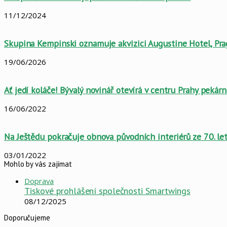
11/12/2024
Skupina Kempinski oznamuje akvizici Augustine Hotel, Pr
19/06/2026
Ať jedí koláče! Bývalý novinář otevírá v centru Prahy pekárn
16/06/2022
Na Ještědu pokračuje obnova původních interiérů ze 70. le
03/01/2022
Mohlo by vás zajímat
Close
Doprava
Tiskové prohlášení společnosti Smartwings
08/12/2025
Doporučujeme