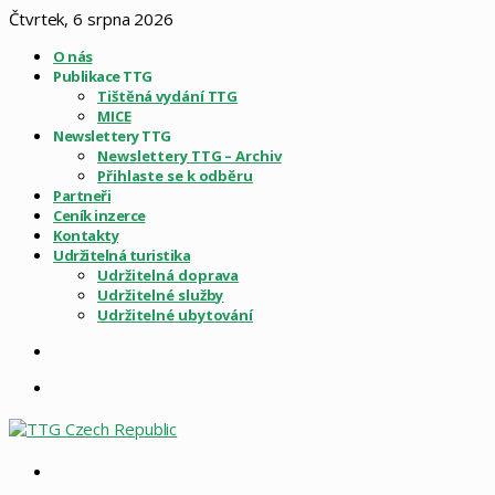
Čtvrtek, 6 srpna 2026
O nás
Publikace TTG
Tištěná vydání TTG
MICE
Newslettery TTG
Newslettery TTG – Archiv
Přihlaste se k odběru
Partneři
Ceník inzerce
Kontakty
Udržitelná turistika
Udržitelná doprava
Udržitelné služby
Udržitelné ubytování
Sidebar
Menu
Vyhledat