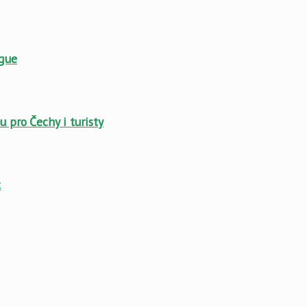
ague
u pro Čechy i turisty
t