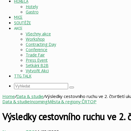
HORECA
Hotely
Gastro
MICE
SOUTĚŽE
AKCE
Všechny akce
Workshop
Contracting Day
Conference
Trade Fair
Press Event
Setkání B2B
Vytvořit Akci
TTG TALK
Vyhledat
Home
/
Data & studie
/
Výsledky cestovního ruchu ve 2. čtvrtletí uka
Data & studie
Incoming
Města & regiony ČR
TOP
Výsledky cestovního ruchu ve 2. čt