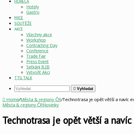
HORECA
Hotely
Gastro
MICE
SOUTĚŽE
AKCE
Všechny akce
Workshop
Contracting Day
Conference
Trade Fair
Press Event
Setkání B2B
Vytvořit Akci
TTG TALK
Vyhledat
Home
/
Města & regiony ČR
/
Technotrasa je opět větší a navíc 
Města & regiony ČR
Novinky
Technotrasa je opět větší a navíc