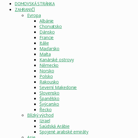
DOMOVSKÁ STRÁNKA
ZAHRANIČÍ
Evropa
Albánie
Chorvatsko
Dánsko
Francie
Itálie
Maďarsko
Malta
Kanárské ostrovy
Německo
Norsko
Polsko
Rakousko
Severní Makedonie
Slovensko
Španělsko
Švýcarsko
Řecko
Blízký východ
Izrael
Saúdská Arábie
Spojené arabské emiráty
Asie