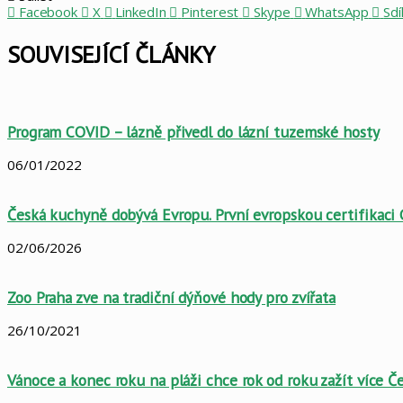
Facebook
X
LinkedIn
Pinterest
Skype
WhatsApp
Sdí
SOUVISEJÍCÍ ČLÁNKY
Program COVID – lázně přivedl do lázní tuzemské hosty
06/01/2022
Česká kuchyně dobývá Evropu. První evropskou certifikaci 
02/06/2026
Zoo Praha zve na tradiční dýňové hody pro zvířata
26/10/2021
Vánoce a konec roku na pláži chce rok od roku zažít více Č