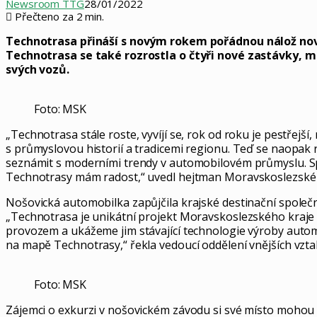
Newsroom TTG
28/01/2022
Přečteno za 2 min.
Technotrasa přináší s novým rokem pořádnou nálož novin
Technotrasa se také rozrostla o čtyři nové zastávky, m
svých vozů.
Foto: MSK
„Technotrasa stále roste, vyvíjí se, rok od roku je pestřej
s průmyslovou historií a tradicemi regionu. Teď se naopak
seznámit s moderními trendy v automobilovém průmyslu. Sp
Technotrasy mám radost,“ uvedl hejtman Moravskoslezskéh
Nošovická automobilka zapůjčila krajské destinační spol
„Technotrasa je unikátní projekt Moravskoslezského kraje
provozem a ukážeme jim stávající technologie výroby automo
na mapě Technotrasy,“ řekla vedoucí oddělení vnějších v
Foto: MSK
Zájemci o exkurzi v nošovickém závodu si své místo moho