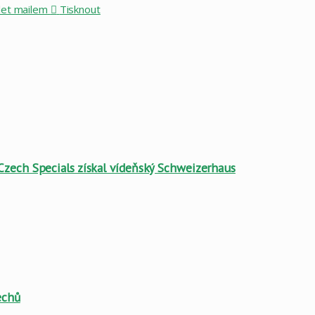
let mailem
Tisknout
Czech Specials získal vídeňský Schweizerhaus
echů