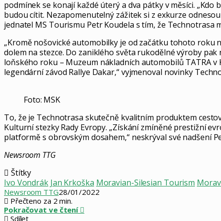
podmínek se konají každé úterý a dva pátky v měsíci. „Kdo by 
budou cítit. Nezapomenutelný zážitek si z exkurze odnesou
jednatel MS Tourismu Petr Koudela s tím, že Technotrasa má
„Kromě nošovické automobilky je od začátku tohoto roku n
dolem na stezce. Do zaniklého světa rukodělné výroby pak 
loňského roku – Muzeum nákladních automobilů TATRA v Kopř
legendární závod Rallye Dakar,“ vyjmenoval novinky Techn
Foto: MSK
To, že je Technotrasa skutečně kvalitním produktem cestovn
Kulturní stezky Rady Evropy. „Získání zmíněné prestižní evr
platformě s obrovským dosahem,“ neskrýval své nadšení Pe
Newsroom TTG
Štítky
Ivo Vondrák
Jan Krkoška
Moravian-Silesian Tourism
Moravs
Newsroom TTG
28/01/2022
Přečteno za 2 min.
Pokračovat ve čtení
Sdílet