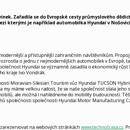
ek. Zařadila se do Evropské cesty průmyslového dědictví
ezi kterými je například automobilka Hyundai v Nošovic
ší, modernější a přístupnější zahraničním návštěvníkům. Propo
 rozrostla o jednu z nejmodernějších automobilek v Evropě, 
olečnost Hyundai se významně zasadila o ekonomický růst M
o kraje Ivo Vondrák.
ečnosti Moravian-Silesian Tourism vůz Hyundai TUCSON Hybr
 a my máme velkou radost, že se naše společnost stala jeho
bilů, ale možná i nahlédneme do mobility budoucnosti. Těší 
ztahů společnosti společnosti Hyundai Motor Manufacturing
u zarezervovat na webových stránkách
www.technotrasa.cz
. P