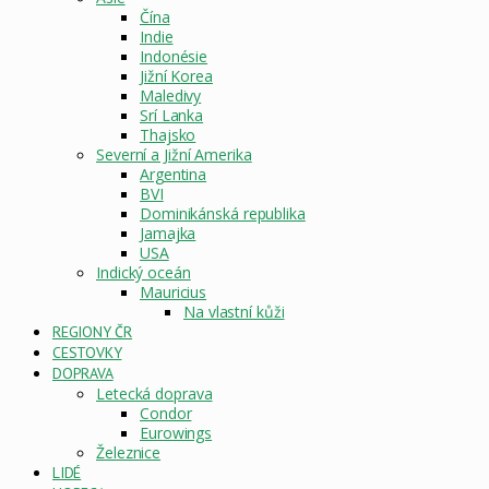
Čína
Indie
Indonésie
Jižní Korea
Maledivy
Srí Lanka
Thajsko
Severní a Jižní Amerika
Argentina
BVI
Dominikánská republika
Jamajka
USA
Indický oceán
Mauricius
Na vlastní kůži
REGIONY ČR
CESTOVKY
DOPRAVA
Letecká doprava
Condor
Eurowings
Železnice
LIDÉ