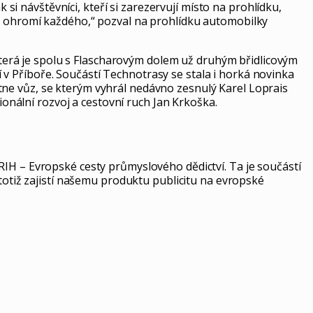
 si návštěvníci, kteří si zarezervují místo na prohlídku,
tě ohromí každého,“ pozval na prohlídku automobilky
erá je spolu s Flascharovým dolem už druhým břidlicovým
v Příboře. Součástí Technotrasy se stala i horká novinka
ne vůz, se kterým vyhrál nedávno zesnulý Karel Loprais
nální rozvoj a cestovní ruch Jan Krkoška.
RIH – Evropské cesty průmyslového dědictví. Ta je součástí
 totiž zajistí našemu produktu publicitu na evropské