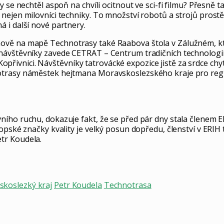
se nechtěl aspoň na chvíli ocitnout ve sci-fi filmu? Přesně tak
 nejen milovníci techniky. To množství robotů a strojů pros
 i další nové partnery.
ově na mapě Technotrasy také Raabova štola v Zálužném, kt
návštěvníky zavede CETRAT – Centrum tradičních technologií 
ivnici. Návštěvníky tatrovácké expozice jistě za srdce chyt
otrasy náměstek hejtmana Moravskoslezského kraje pro regio
ího ruchu, dokazuje fakt, že se před pár dny stala členem E
opské značky kvality je velký posun dopředu, členství v ERIH
tr Koudela.
koslezký kraj
Petr Koudela
Technotrasa