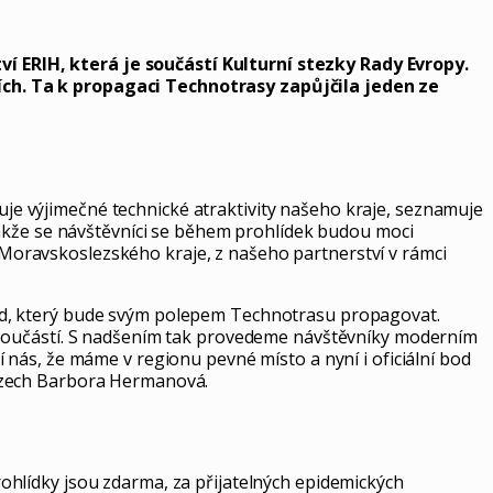
 ERIH, která je součástí Kulturní stezky Rady Evropy.
ích. Ta k propagaci Technotrasy zapůjčila jeden ze
juje výjimečné technické atraktivity našeho kraje, seznamuje
takže se návštěvníci se během prohlídek budou moci
oravskoslezského kraje, z našeho partnerství v rámci
id, který bude svým polepem Technotrasu propagovat.
 součástí. S nadšením tak provedeme návštěvníky moderním
nás, že máme v regionu pevné místo a nyní i oficiální bod
 Czech Barbora Hermanová.
rohlídky jsou zdarma, za přijatelných epidemických