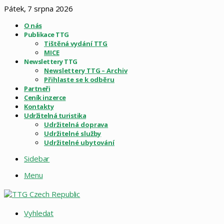
Pátek, 7 srpna 2026
O nás
Publikace TTG
Tištěná vydání TTG
MICE
Newslettery TTG
Newslettery TTG – Archiv
Přihlaste se k odběru
Partneři
Ceník inzerce
Kontakty
Udržitelná turistika
Udržitelná doprava
Udržitelné služby
Udržitelné ubytování
Sidebar
Menu
Vyhledat