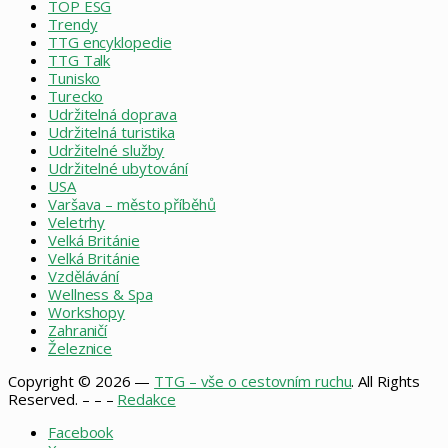
TOP ESG
Trendy
TTG encyklopedie
TTG Talk
Tunisko
Turecko
Udržitelná doprava
Udržitelná turistika
Udržitelné služby
Udržitelné ubytování
USA
Varšava – město příběhů
Veletrhy
Velká Británie
Velká Británie
Vzdělávání
Wellness & Spa
Workshopy
Zahraničí
Železnice
Copyright © 2026 —
TTG – vše o cestovním ruchu
. All Rights
Reserved. – – –
Redakce
Facebook