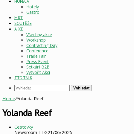
HORECA
Hotely
Gastro
MICE
SOUTĚŽE
AKCE
Všechny akce
Workshop
Contracting Day
Conference
Trade Fair
Press Event
Setkání B2B
Vytvořit Akci
TTG TALK
Vyhledat
Home
/
Yolanda Reef
Yolanda Reef
Cestovky
Newsroom TTG
21/06/2025