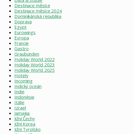
Destinace měsíce
Destinace měsíce 2024
Dominikánská republika
Doprava
Egypt
Eurowings
Evropa
Francie
Gastro
Graubünden
Holiday World 2022
Holiday World 2023
Holiday World 2025
Hotely
Incoming
Indický oceán
Indie
Indonésie
Itálie
Izrael
Jamajka
Jižní Čechy
Jižní Korea
Jižní Tyrolsko