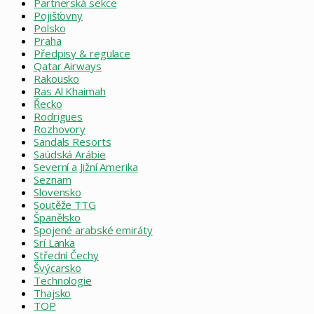
Partnerská sekce
Pojišťovny
Polsko
Praha
Předpisy & regulace
Qatar Airways
Rakousko
Ras Al Khaimah
Řecko
Rodrigues
Rozhovory
Sandals Resorts
Saúdská Arábie
Severní a Jižní Amerika
Seznam
Slovensko
Soutěže TTG
Španělsko
Spojené arabské emiráty
Srí Lanka
Střední Čechy
Švýcarsko
Technologie
Thajsko
TOP