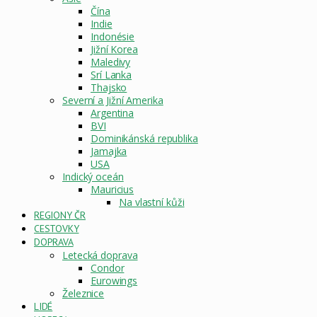
Čína
Indie
Indonésie
Jižní Korea
Maledivy
Srí Lanka
Thajsko
Severní a Jižní Amerika
Argentina
BVI
Dominikánská republika
Jamajka
USA
Indický oceán
Mauricius
Na vlastní kůži
REGIONY ČR
CESTOVKY
DOPRAVA
Letecká doprava
Condor
Eurowings
Železnice
LIDÉ