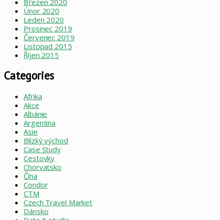
Březen 2020
Únor 2020
Leden 2020
Prosinec 2019
Červenec 2019
Listopad 2015
Říjen 2015
Categories
Afrika
Akce
Albánie
Argentina
Asie
Blízký východ
Case Study
Cestovky
Chorvatsko
Čína
Condor
CTM
Czech Travel Market
Dánsko
Data & studie