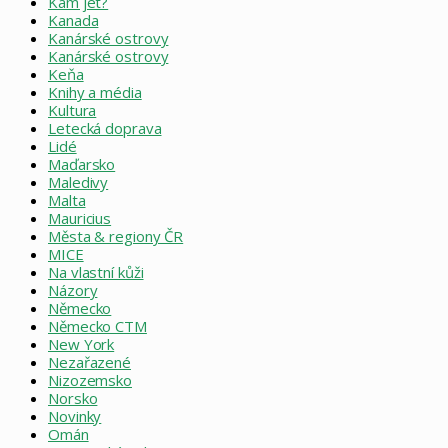
Kam jet?
Kanada
Kanárské ostrovy
Kanárské ostrovy
Keňa
Knihy a média
Kultura
Letecká doprava
Lidé
Maďarsko
Maledivy
Malta
Mauricius
Města & regiony ČR
MICE
Na vlastní kůži
Názory
Německo
Německo CTM
New York
Nezařazené
Nizozemsko
Norsko
Novinky
Omán