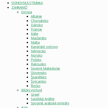
DOMOVSKÁ STRÁNKA
ZAHRANIČÍ
Evropa
Albánie
Chorvatsko
Dánsko
Francie
Itálie
Maďarsko
Malta
Kanárské ostrovy
Německo
Norsko
Polsko
Rakousko
Severní Makedonie
Slovensko
Španělsko
Švýcarsko
Řecko
Blízký východ
Izrael
Saúdská Arábie
Spojené arabské emiráty
Asie