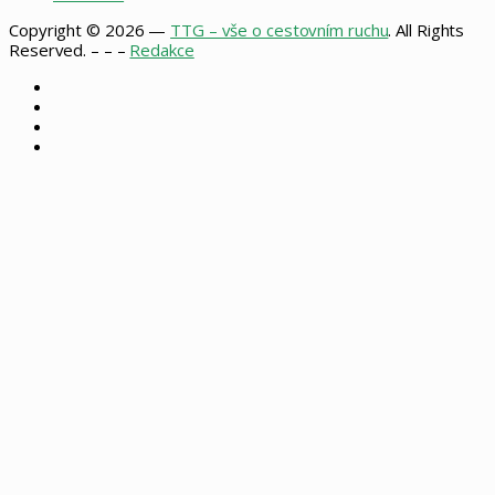
Copyright © 2026 —
TTG – vše o cestovním ruchu
. All Rights
Reserved. – – –
Redakce
Facebook
X
Instagram
RSS
Back
to
top
button