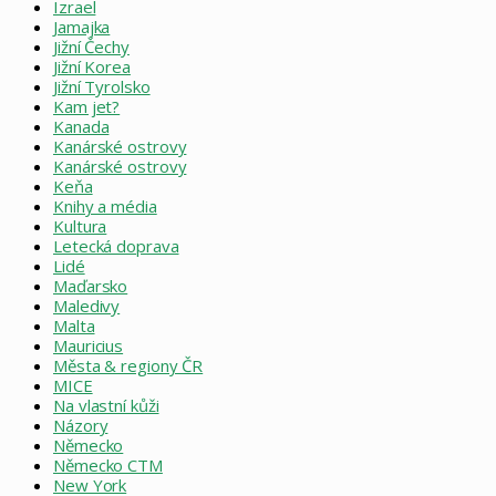
Izrael
Jamajka
Jižní Čechy
Jižní Korea
Jižní Tyrolsko
Kam jet?
Kanada
Kanárské ostrovy
Kanárské ostrovy
Keňa
Knihy a média
Kultura
Letecká doprava
Lidé
Maďarsko
Maledivy
Malta
Mauricius
Města & regiony ČR
MICE
Na vlastní kůži
Názory
Německo
Německo CTM
New York