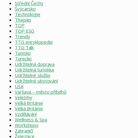
Střední Čechy
Švýcarsko
Technologie
Thajsko
TOP
TOP ESG
Trendy
TTG encyklopedie
TTG Talk
Tunisko
Turecko
Udržitelná doprava
Udržitelná turistika
Udržitelné služby
Udržitelné ubytování
USA
Varšava – město příběhů
Veletrhy
Velká Británie
Velká Británie
Vzdělávání
Wellness & Spa
Workshopy
Zahraničí
Železnice