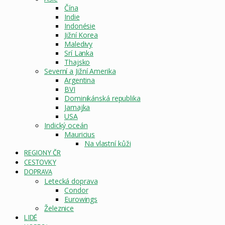
Čína
Indie
Indonésie
Jižní Korea
Maledivy
Srí Lanka
Thajsko
Severní a Jižní Amerika
Argentina
BVI
Dominikánská republika
Jamajka
USA
Indický oceán
Mauricius
Na vlastní kůži
REGIONY ČR
CESTOVKY
DOPRAVA
Letecká doprava
Condor
Eurowings
Železnice
LIDÉ