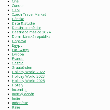
Čína
Condor
CTM
Czech Travel Market
Dánsko
Data & studie
Destinace měsíce
Destinace měsíce 2024
Dominikánská republika
Doprava
Egypt
Eurowings
Evropa
Francie
Gastro
Graubünden
Holiday World 2022
Holiday World 2023
Holiday World 2025
Hotely
Incoming
Indický oceán
Indie
Indonésie
Itálie