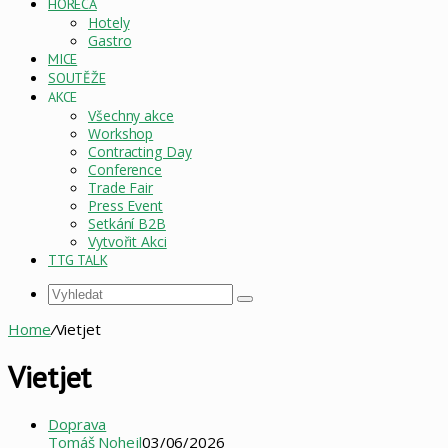
HORECA
Hotely
Gastro
MICE
SOUTĚŽE
AKCE
Všechny akce
Workshop
Contracting Day
Conference
Trade Fair
Press Event
Setkání B2B
Vytvořit Akci
TTG TALK
Vyhledat
Home
/
Vietjet
Vietjet
Doprava
Tomáš Nohejl
03/06/2026