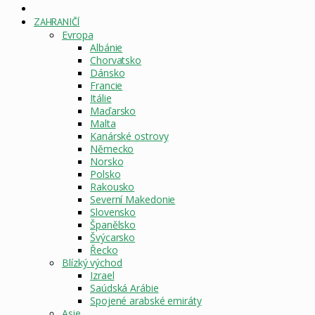
DOMOVSKÁ
STRÁNKA
ZAHRANIČÍ
Evropa
Albánie
Chorvatsko
Dánsko
Francie
Itálie
Maďarsko
Malta
Kanárské ostrovy
Německo
Norsko
Polsko
Rakousko
Severní Makedonie
Slovensko
Španělsko
Švýcarsko
Řecko
Blízký východ
Izrael
Saúdská Arábie
Spojené arabské emiráty
Asie