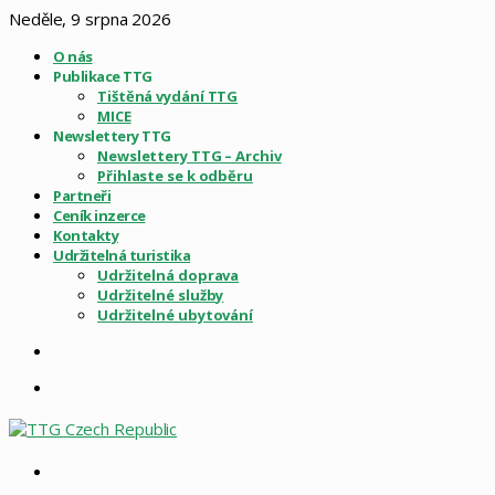
Neděle, 9 srpna 2026
O nás
Publikace TTG
Tištěná vydání TTG
MICE
Newslettery TTG
Newslettery TTG – Archiv
Přihlaste se k odběru
Partneři
Ceník inzerce
Kontakty
Udržitelná turistika
Udržitelná doprava
Udržitelné služby
Udržitelné ubytování
Sidebar
Menu
Vyhledat