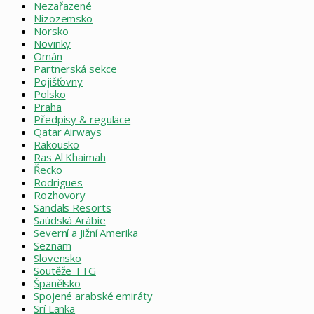
Nezařazené
Nizozemsko
Norsko
Novinky
Omán
Partnerská sekce
Pojišťovny
Polsko
Praha
Předpisy & regulace
Qatar Airways
Rakousko
Ras Al Khaimah
Řecko
Rodrigues
Rozhovory
Sandals Resorts
Saúdská Arábie
Severní a Jižní Amerika
Seznam
Slovensko
Soutěže TTG
Španělsko
Spojené arabské emiráty
Srí Lanka