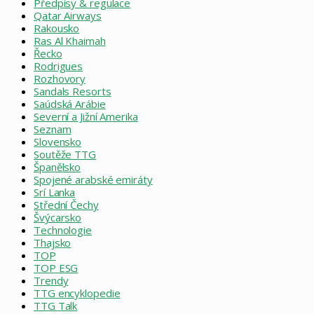
Předpisy & regulace
Qatar Airways
Rakousko
Ras Al Khaimah
Řecko
Rodrigues
Rozhovory
Sandals Resorts
Saúdská Arábie
Severní a Jižní Amerika
Seznam
Slovensko
Soutěže TTG
Španělsko
Spojené arabské emiráty
Srí Lanka
Střední Čechy
Švýcarsko
Technologie
Thajsko
TOP
TOP ESG
Trendy
TTG encyklopedie
TTG Talk