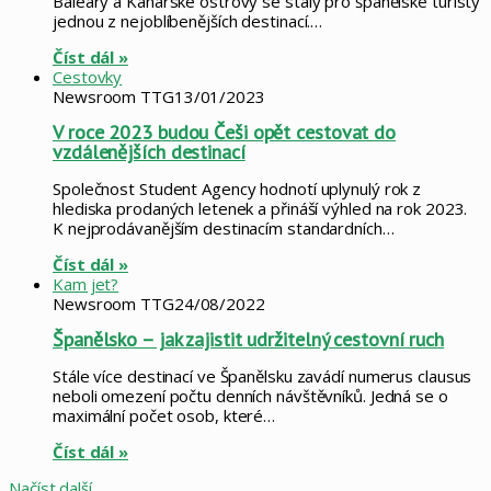
Baleáry a Kanárské ostrovy se staly pro španělské turisty
jednou z nejoblíbenějších destinací.…
Číst dál »
Cestovky
Newsroom TTG
13/01/2023
V roce 2023 budou Češi opět cestovat do
vzdálenějších destinací
Společnost Student Agency hodnotí uplynulý rok z
hlediska prodaných letenek a přináší výhled na rok 2023.
K nejprodávanějším destinacím standardních…
Číst dál »
Kam jet?
Newsroom TTG
24/08/2022
Španělsko – jak zajistit udržitelný cestovní ruch
Stále více destinací ve Španělsku zavádí numerus clausus
neboli omezení počtu denních návštěvníků. Jedná se o
maximální počet osob, které…
Číst dál »
Načíst další