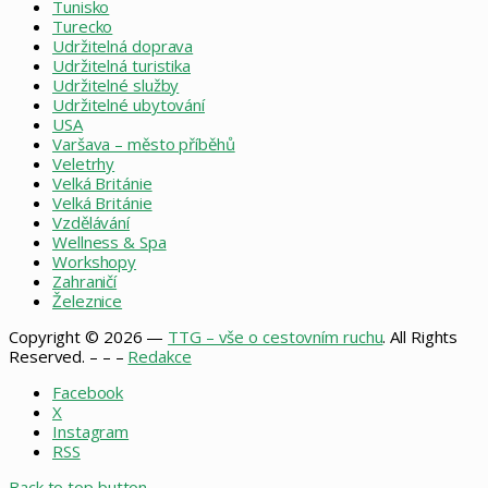
Tunisko
Turecko
Udržitelná doprava
Udržitelná turistika
Udržitelné služby
Udržitelné ubytování
USA
Varšava – město příběhů
Veletrhy
Velká Británie
Velká Británie
Vzdělávání
Wellness & Spa
Workshopy
Zahraničí
Železnice
Copyright © 2026 —
TTG – vše o cestovním ruchu
. All Rights
Reserved. – – –
Redakce
Facebook
X
Instagram
RSS
Back to top button