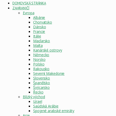
DOMOVSKÁ STRÁNKA
ZAHRANIČÍ
Evropa
Albánie
Chorvatsko
Dánsko
Francie
Itálie
Maďarsko
Malta
Kanárské ostrovy
Německo
Norsko
Polsko
Rakousko
Severní Makedonie
Slovensko
Španělsko
Švýcarsko
Řecko
Blízký východ
Izrael
Saúdská Arábie
Spojené arabské emiráty
Asie