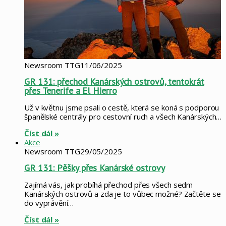
Newsroom TTG
11/06/2025
GR 131: přechod Kanárských ostrovů, tentokrát
přes Tenerife a El Hierro
Už v květnu jsme psali o cestě, která se koná s podporou
španělské centrály pro cestovní ruch a všech Kanárských…
Číst dál »
Akce
Newsroom TTG
29/05/2025
GR 131: Pěšky přes Kanárské ostrovy
Zajímá vás, jak probíhá přechod přes všech sedm
Kanárských ostrovů a zda je to vůbec možné? Začtěte se
do vyprávění…
Číst dál »