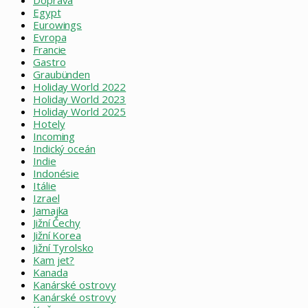
Doprava
Egypt
Eurowings
Evropa
Francie
Gastro
Graubünden
Holiday World 2022
Holiday World 2023
Holiday World 2025
Hotely
Incoming
Indický oceán
Indie
Indonésie
Itálie
Izrael
Jamajka
Jižní Čechy
Jižní Korea
Jižní Tyrolsko
Kam jet?
Kanada
Kanárské ostrovy
Kanárské ostrovy