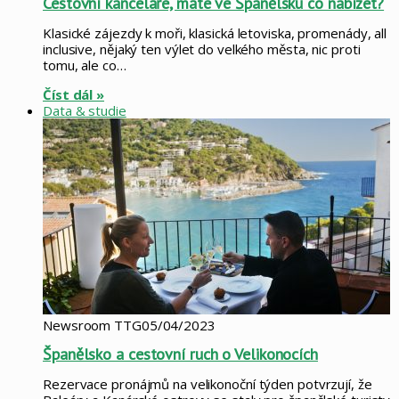
Cestovní kanceláře, máte ve Španělsku co nabízet?
Klasické zájezdy k moři, klasická letoviska, promenády, all
inclusive, nějaký ten výlet do velkého města, nic proti
tomu, ale co…
Číst dál »
Data & studie
Newsroom TTG
05/04/2023
Španělsko a cestovní ruch o Velikonocích
Rezervace pronájmů na velikonoční týden potvrzují, že