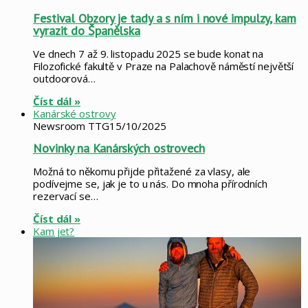
Festival Obzory je tady a s ním i nové impulzy, kam
vyrazit do Španělska
Ve dnech 7 až 9. listopadu 2025 se bude konat na
Filozofické fakultě v Praze na Palachově náměstí největší
outdoorová…
Číst dál »
Kanárské ostrovy
Newsroom TTG
15/10/2025
Novinky na Kanárských ostrovech
Možná to někomu přijde přitažené za vlasy, ale
podívejme se, jak je to u nás. Do mnoha přírodních
rezervací se…
Číst dál »
Kam jet?