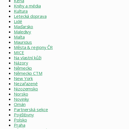
Keňa
Knihy a média
Kultura
Letecká doprava
Lidé
Maďarsko
Maledivy
Malta
Mauricius
Města & regiony ČR
MICE
Na vlastní kůži
Názory
Německo
Německo CTM
New York
Nezařazené
Nizozemsko
Norsko
Novinky
Omán
Partnerská sekce
Pojišťovny
Polsko
Praha