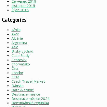
Červenec 2019
Listopad 2015
Říjen 2015
Categories
Afrika
Akce
Albánie
Argentina
Asie
Blízký východ
Case Study
Cestovky
Chorvatsko
Čína
Condor
CTM
Czech Travel Market
Dánsko
Data & studie
Destinace měsíce
Destinace měsíce 2024
Dominikánská republika