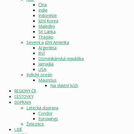
Čína
Indie
Indonésie
Jižní Korea
Maledivy
Srí Lanka
Thajsko
Severní a Jižní Amerika
Argentina
BVI
Dominikánská republika
Jamajka
USA
Indický oceán
Mauricius
Na vlastní kůži
REGIONY ČR
CESTOVKY
DOPRAVA
Letecká doprava
Condor
Eurowings
Železnice
LIDÉ