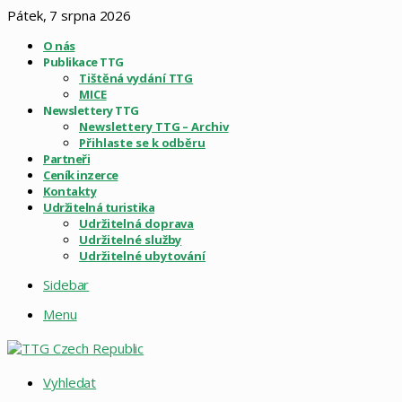
Pátek, 7 srpna 2026
O nás
Publikace TTG
Tištěná vydání TTG
MICE
Newslettery TTG
Newslettery TTG – Archiv
Přihlaste se k odběru
Partneři
Ceník inzerce
Kontakty
Udržitelná turistika
Udržitelná doprava
Udržitelné služby
Udržitelné ubytování
Sidebar
Menu
Vyhledat