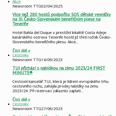
Akce
Newsroom TTG
02/04/2025
Více než 280 hostů podpořilo SOS dětské vesničky
na III. Česko-Slovenském benefičním plese na
Tenerife
Hotel Bahía del Duque v prestižní lokalitě Costa Adeje
kanárského ostrova Tenerife hostil již třetí ročník Česko-
Slovenského benefičního plesu. Akce…
Číst dál »
Cestovky
Newsroom TTG
14/09/2023
TUI přichází s nabídkou na zimu 2023/24 FIRST
MINUTE®
Cestovní kancelář TUI, která je lídrem evropského trhu
cestovního ruchu, zahájila prodej nabídky na zimu
2023/24. Při rezervaci zákazníci zaplatí…
Číst dál »
Cestovky
Newsroom TTG
27/06/2023