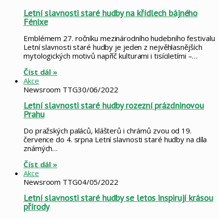
Letní slavnosti staré hudby na křídlech bájného
Fénixe
Emblémem 27. ročníku mezinárodního hudebního festivalu
Letní slavnosti staré hudby je jeden z nejvěhlasnějších
mytologických motivů napříč kulturami i tisíciletími –…
Číst dál »
Akce
Newsroom TTG
30/06/2022
Letní slavnosti staré hudby rozezní prázdninovou
Prahu
Do pražských paláců, klášterů i chrámů zvou od 19.
července do 4. srpna Letní slavnosti staré hudby na díla
známých…
Číst dál »
Akce
Newsroom TTG
04/05/2022
Letní slavnosti staré hudby se letos inspirují krásou
přírody