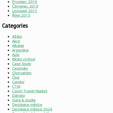
Prosinec 2019
Červenec 2019
Listopad 2015
Říjen 2015
Categories
Afrika
Akce
Albánie
Argentina
Asie
Blízký východ
Case Study
Cestovky
Chorvatsko
Čína
Condor
CTM
Czech Travel Market
Dánsko
Data & studie
Destinace měsíce
Destinace měsíce 2024