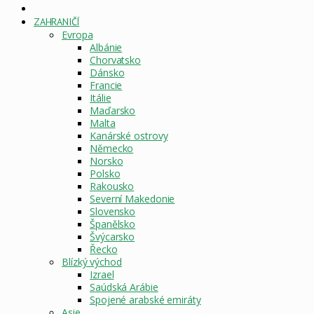
DOMOVSKÁ
STRÁNKA
ZAHRANIČÍ
Evropa
Albánie
Chorvatsko
Dánsko
Francie
Itálie
Maďarsko
Malta
Kanárské ostrovy
Německo
Norsko
Polsko
Rakousko
Severní Makedonie
Slovensko
Španělsko
Švýcarsko
Řecko
Blízký východ
Izrael
Saúdská Arábie
Spojené arabské emiráty
Asie