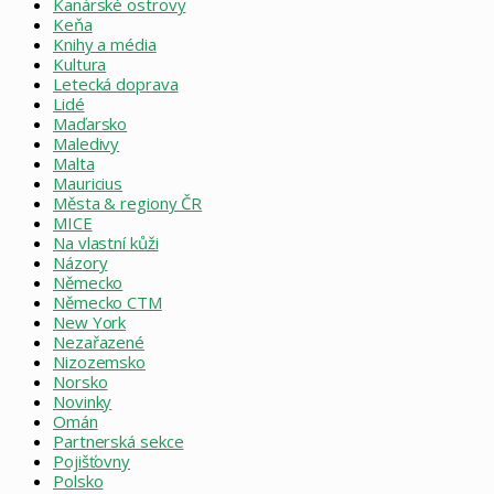
Kanárské ostrovy
Keňa
Knihy a média
Kultura
Letecká doprava
Lidé
Maďarsko
Maledivy
Malta
Mauricius
Města & regiony ČR
MICE
Na vlastní kůži
Názory
Německo
Německo CTM
New York
Nezařazené
Nizozemsko
Norsko
Novinky
Omán
Partnerská sekce
Pojišťovny
Polsko