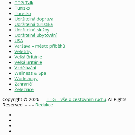
TTG Talk
Tunisko
Turecko
Udržitelná doprava
Udržitelná turistika
Udržitelné služby
Udržitelné ubytování
USA
Varšava – město příběhů
Veletrhy
Velká Británie
Velká Británie
Vzdělávání
Wellness & Spa
Workshopy
Zahraničí
Železnice
Copyright © 2026 —
TTG – vše o cestovním ruchu
. All Rights
Reserved. – – –
Redakce
Facebook
X
Instagram
RSS