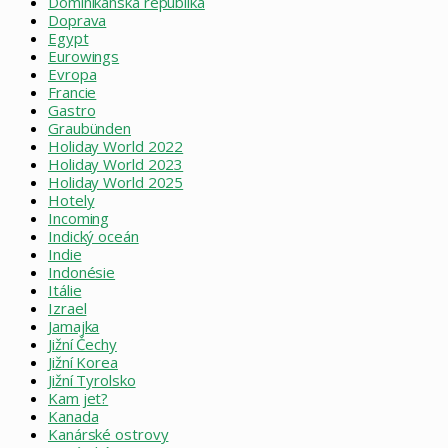
Dominikánská republika
Doprava
Egypt
Eurowings
Evropa
Francie
Gastro
Graubünden
Holiday World 2022
Holiday World 2023
Holiday World 2025
Hotely
Incoming
Indický oceán
Indie
Indonésie
Itálie
Izrael
Jamajka
Jižní Čechy
Jižní Korea
Jižní Tyrolsko
Kam jet?
Kanada
Kanárské ostrovy