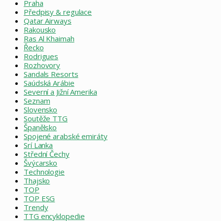
Praha
Předpisy & regulace
Qatar Airways
Rakousko
Ras Al Khaimah
Řecko
Rodrigues
Rozhovory
Sandals Resorts
Saúdská Arábie
Severní a Jižní Amerika
Seznam
Slovensko
Soutěže TTG
Španělsko
Spojené arabské emiráty
Srí Lanka
Střední Čechy
Švýcarsko
Technologie
Thajsko
TOP
TOP ESG
Trendy
TTG encyklopedie