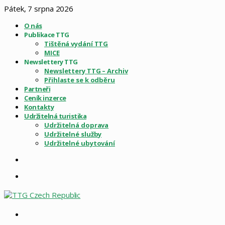
Pátek, 7 srpna 2026
O nás
Publikace TTG
Tištěná vydání TTG
MICE
Newslettery TTG
Newslettery TTG – Archiv
Přihlaste se k odběru
Partneři
Ceník inzerce
Kontakty
Udržitelná turistika
Udržitelná doprava
Udržitelné služby
Udržitelné ubytování
Sidebar
Menu
Vyhledat