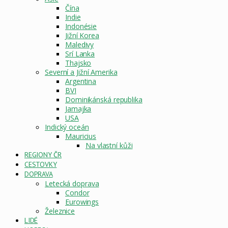
Čína
Indie
Indonésie
Jižní Korea
Maledivy
Srí Lanka
Thajsko
Severní a Jižní Amerika
Argentina
BVI
Dominikánská republika
Jamajka
USA
Indický oceán
Mauricius
Na vlastní kůži
REGIONY ČR
CESTOVKY
DOPRAVA
Letecká doprava
Condor
Eurowings
Železnice
LIDÉ