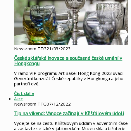
Newsroom TTG
21/03/2023
České sklářské inovace a současné české umění v
Hongkongu
V rámci VIP programu Art Basel Hong Kong 2023 uvádí
Generální konzulát České republiky v Hongkongu a jeho
partneři dvě…
Číst dál »
Akce
Newsroom TTG
07/12/2022
Tip na víkend: Vánoce začínají v Křišťálovém údolí
Vydejte se na cestu Křišťálovým údolím v adventním čase
a zastavte se také v jabloneckém Muzeu skla a bižuterie