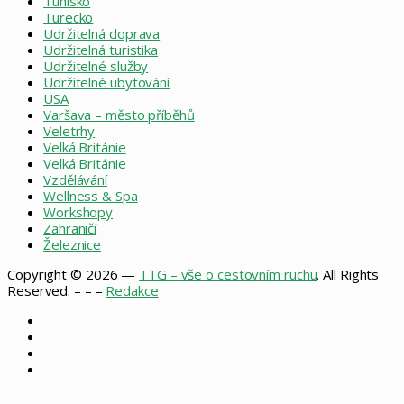
Tunisko
Turecko
Udržitelná doprava
Udržitelná turistika
Udržitelné služby
Udržitelné ubytování
USA
Varšava – město příběhů
Veletrhy
Velká Británie
Velká Británie
Vzdělávání
Wellness & Spa
Workshopy
Zahraničí
Železnice
Copyright © 2026 —
TTG – vše o cestovním ruchu
. All Rights
Reserved. – – –
Redakce
Facebook
X
Instagram
RSS
Back