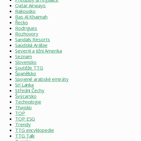
Qatar Airways
Rakousko
Ras Al Khaimah
Řecko
Rodrigues
Rozhovory
Sandals Resorts
Saúdská Arábie
Severní a Jižní Amerika
Seznam
Slovensko
Soutěže TTG
Španělsko
Spojené arabské emiráty
Srí Lanka
Střední Čechy
Švýcarsko
Technologie
Thajsko
TOP
TOP ESG
Trendy
TTG encyklopedie
TTG Talk