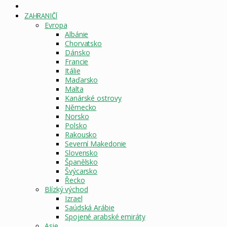
DOMOVSKÁ
STRÁNKA
ZAHRANIČÍ
Evropa
Albánie
Chorvatsko
Dánsko
Francie
Itálie
Maďarsko
Malta
Kanárské ostrovy
Německo
Norsko
Polsko
Rakousko
Severní Makedonie
Slovensko
Španělsko
Švýcarsko
Řecko
Blízký východ
Izrael
Saúdská Arábie
Spojené arabské emiráty
Asie