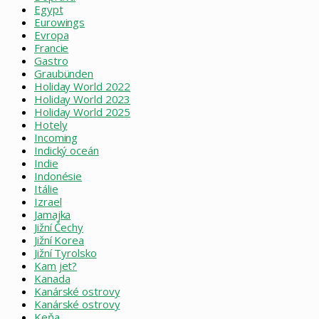
Egypt
Eurowings
Evropa
Francie
Gastro
Graubünden
Holiday World 2022
Holiday World 2023
Holiday World 2025
Hotely
Incoming
Indický oceán
Indie
Indonésie
Itálie
Izrael
Jamajka
Jižní Čechy
Jižní Korea
Jižní Tyrolsko
Kam jet?
Kanada
Kanárské ostrovy
Kanárské ostrovy
Keňa