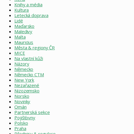
Knihy a média
Kultura
Letecká doprava
Lidé
Maďarsko
Maledivy
Malta
Mauricius
Města & regiony ČR
MICE
Na vlastní kůži
Názory
Německo
Německo CTM
New York
Nezařazené
Nizozemsko
Norsko
Novinky
Omán
Partnerská sekce
Pojišťovny
Polsko
Praha
Předpisy & regulace