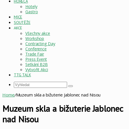
HORECA
Hotely
Gastro
MICE
SOUTĚŽE
AKCE
Všechny akce
Workshop
Contracting Day
Conference
Trade Fair
Press Event
Setkání B2B
Vytvořit Akci
TTG TALK
Vyhledat
Home
/
Muzeum skla a bižuterie Jablonec nad Nisou
Muzeum skla a bižuterie Jablonec
nad Nisou