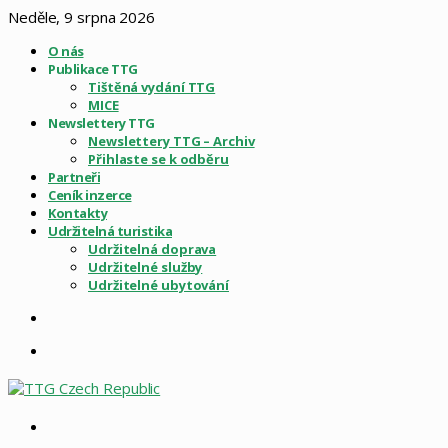
Neděle, 9 srpna 2026
O nás
Publikace TTG
Tištěná vydání TTG
MICE
Newslettery TTG
Newslettery TTG – Archiv
Přihlaste se k odběru
Partneři
Ceník inzerce
Kontakty
Udržitelná turistika
Udržitelná doprava
Udržitelné služby
Udržitelné ubytování
Sidebar
Menu
Vyhledat