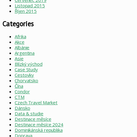
Listopad 2015
Říjen 2015
Categories
Afrika
Akce
Albánie
Argentina
Asie
Blízký východ
Case Study
Cestovky
Chorvatsko
Čína
Condor
CTM
Czech Travel Market
Dánsko
Data & studie
Destinace měsíce
Destinace měsíce 2024
Dominikánská republika
Doprava