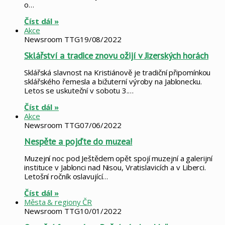
o…
Číst dál »
Akce
Newsroom TTG
19/08/2022
Sklářství a tradice znovu ožijí v Jizerských horách
Sklářská slavnost na Kristiánově je tradiční připomínkou
sklářského řemesla a bižuterní výroby na Jablonecku.
Letos se uskuteční v sobotu 3.…
Číst dál »
Akce
Newsroom TTG
07/06/2022
Nespěte a pojďte do muzea!
Muzejní noc pod Ještědem opět spojí muzejní a galerijní
instituce v Jablonci nad Nisou, Vratislavicích a v Liberci.
Letošní ročník oslavující…
Číst dál »
Města & regiony ČR
Newsroom TTG
10/01/2022