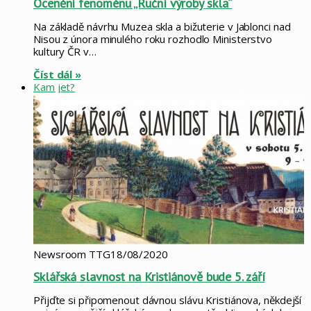
Ocenění fenoménu „Ruční výroby skla“
Na základě návrhu Muzea skla a bižuterie v Jablonci nad
Nisou z února minulého roku rozhodlo Ministerstvo
kultury ČR v…
Číst dál »
Kam jet?
Newsroom TTG
18/08/2020
Sklářská slavnost na Kristiánově bude 5. září
Přijďte si připomenout dávnou slávu Kristiánova, někdejší