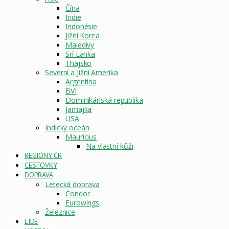
Čína
Indie
Indonésie
Jižní Korea
Maledivy
Srí Lanka
Thajsko
Severní a Jižní Amerika
Argentina
BVI
Dominikánská republika
Jamajka
USA
Indický oceán
Mauricius
Na vlastní kůži
REGIONY ČR
CESTOVKY
DOPRAVA
Letecká doprava
Condor
Eurowings
Železnice
LIDÉ