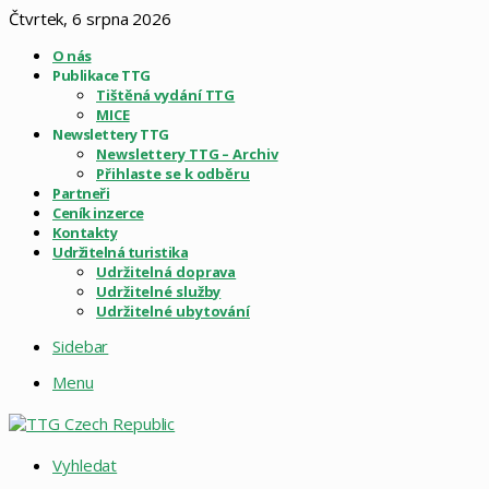
Čtvrtek, 6 srpna 2026
O nás
Publikace TTG
Tištěná vydání TTG
MICE
Newslettery TTG
Newslettery TTG – Archiv
Přihlaste se k odběru
Partneři
Ceník inzerce
Kontakty
Udržitelná turistika
Udržitelná doprava
Udržitelné služby
Udržitelné ubytování
Sidebar
Menu
Vyhledat