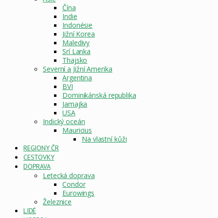
Čína
Indie
Indonésie
Jižní Korea
Maledivy
Srí Lanka
Thajsko
Severní a Jižní Amerika
Argentina
BVI
Dominikánská republika
Jamajka
USA
Indický oceán
Mauricius
Na vlastní kůži
REGIONY ČR
CESTOVKY
DOPRAVA
Letecká doprava
Condor
Eurowings
Železnice
LIDÉ