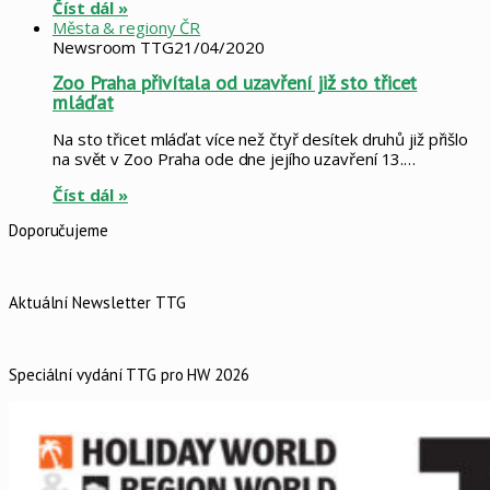
Číst dál »
Města & regiony ČR
Newsroom TTG
21/04/2020
Zoo Praha přivítala od uzavření již sto třicet
mláďat
Na sto třicet mláďat více než čtyř desítek druhů již přišlo
na svět v Zoo Praha ode dne jejího uzavření 13.…
Číst dál »
Doporučujeme
Aktuální Newsletter TTG
Speciální vydání TTG pro HW 2026