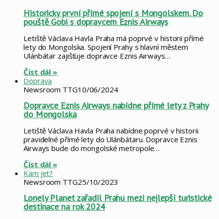
Historicky první přímé spojení s Mongolskem. Do
pouště Gobi s dopravcem Eznis Airways
Letiště Václava Havla Praha má poprvé v historii přímé
lety do Mongolska. Spojení Prahy s hlavní městem
Ulánbátar zajišťuje dopravce Eznis Airways…
Číst dál »
Doprava
Newsroom TTG
10/06/2024
Dopravce Eznis Airways nabídne přímé lety z Prahy
do Mongolska
Letiště Václava Havla Praha nabídne poprvé v historii
pravidelné přímé lety do Ulánbátaru. Dopravce Eznis
Airways bude do mongolské metropole…
Číst dál »
Kam jet?
Newsroom TTG
25/10/2023
Lonely Planet zařadil Prahu mezi nejlepší turistické
destinace na rok 2024