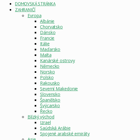
DOMOVSKÁ STRÁNKA
ZAHRANIČÍ
Evropa
Albánie
Chorvatsko
Dánsko
Francie
Itálie
Maďarsko
Malta
Kanárské ostrovy
Německo
Norsko
Polsko
Rakousko
Severní Makedonie
Slovensko
Španělsko
Švýcarsko
Řecko
Blízký východ
Izrael
Saúdská Arábie
Spojené arabské emiráty
Asie