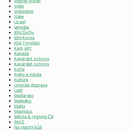
Indický oceán
Indie
Indonésie
Itálie
Izrael
Jamajka
Jižní Čechy
Jižní Korea
Jižní Tyrolsko
Kam jet?
Kanada
Kanárské ostrovy
Kanárské ostrovy
Keňa
Knihy a média
Kultura
Letecká doprava
Lidé
Maďarsko
Maledivy
Malta
Mauricius
Města & regiony ČR
MICE
Na vlastní kůži