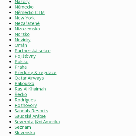
Názory
Německo
Německo CTM
New York
Nezařazené
Nizozemsko
Norsko
Novinky
Omán
Partnerská sekce
Pojišťovny
Polsko
Praha
Předpisy & regulace
Qatar Airways
Rakousko
Ras Al Khaimah
Řecko
Rodrigues
Rozhovory
Sandals Resorts
Saúdská Arábie
Severní a Jižní Amerika
Seznam
Slovensko