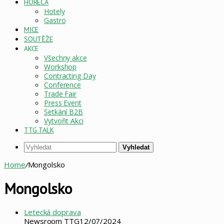
HORECA
Hotely
Gastro
MICE
SOUTĚŽE
AKCE
Všechny akce
Workshop
Contracting Day
Conference
Trade Fair
Press Event
Setkání B2B
Vytvořit Akci
TTG TALK
Vyhledat
Home
/
Mongolsko
Mongolsko
Letecká doprava
Newsroom TTG
12/07/2024