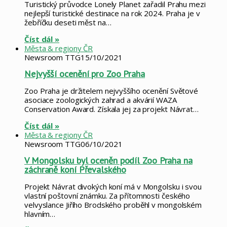
Turistický průvodce Lonely Planet zařadil Prahu mezi
nejlepší turistické destinace na rok 2024. Praha je v
žebříčku deseti měst na…
Číst dál »
Města & regiony ČR
Newsroom TTG
15/10/2021
Nejvyšší ocenění pro Zoo Praha
Zoo Praha je držitelem nejvyššího ocenění Světové
asociace zoologických zahrad a akvárií WAZA
Conservation Award. Získala jej za projekt Návrat…
Číst dál »
Města & regiony ČR
Newsroom TTG
06/10/2021
V Mongolsku byl oceněn podíl Zoo Praha na
záchraně koní Převalského
Projekt Návrat divokých koní má v Mongolsku i svou
vlastní poštovní známku. Za přítomnosti českého
velvyslance Jiřího Brodského proběhl v mongolském
hlavním…