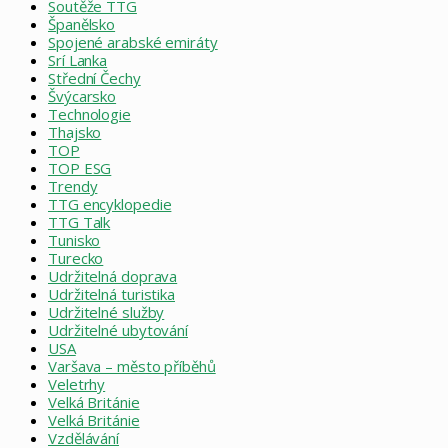
Soutěže TTG
Španělsko
Spojené arabské emiráty
Srí Lanka
Střední Čechy
Švýcarsko
Technologie
Thajsko
TOP
TOP ESG
Trendy
TTG encyklopedie
TTG Talk
Tunisko
Turecko
Udržitelná doprava
Udržitelná turistika
Udržitelné služby
Udržitelné ubytování
USA
Varšava – město příběhů
Veletrhy
Velká Británie
Velká Británie
Vzdělávání