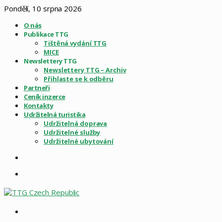
Pondělí, 10 srpna 2026
O nás
Publikace TTG
Tištěná vydání TTG
MICE
Newslettery TTG
Newslettery TTG – Archiv
Přihlaste se k odběru
Partneři
Ceník inzerce
Kontakty
Udržitelná turistika
Udržitelná doprava
Udržitelné služby
Udržitelné ubytování
Sidebar
Menu
Vyhledat