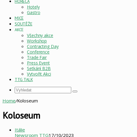
HORECA
Hotely
Gastro
MICE
SOUTĚŽE
AKCE
Všechny akce
Workshop
Contracting Day
Conference
Trade Fair
Press Event
Setkání B2B
Vytvořit Akci
TTG TALK
Vyhledat
Home
/
Koloseum
Koloseum
Itálie
Newsroom TTG
17/10/2023