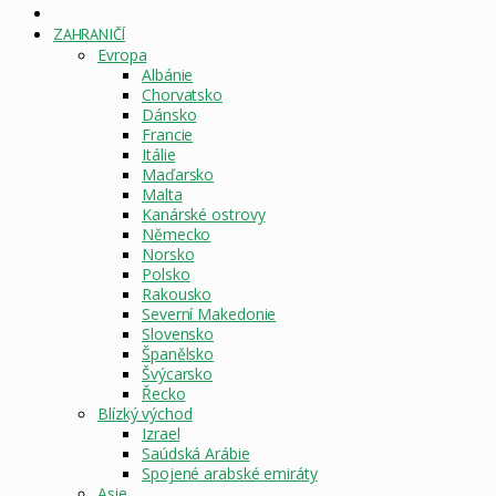
DOMOVSKÁ
STRÁNKA
ZAHRANIČÍ
Evropa
Albánie
Chorvatsko
Dánsko
Francie
Itálie
Maďarsko
Malta
Kanárské ostrovy
Německo
Norsko
Polsko
Rakousko
Severní Makedonie
Slovensko
Španělsko
Švýcarsko
Řecko
Blízký východ
Izrael
Saúdská Arábie
Spojené arabské emiráty
Asie