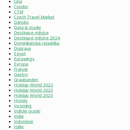
Čína
Condor
CTM
Czech Travel Market
Dánsko
Data & studie
Destinace měsíce
Destinace měsíce 2024
Dominikánská republika
Doprava
Egypt
Eurowings
Evropa
Francie
Gastro
Graubünden
Holiday World 2022
Holiday World 2023
Holiday World 2025
Hotely
Incoming
Indický oceán
Indie
Indonésie
Itálie