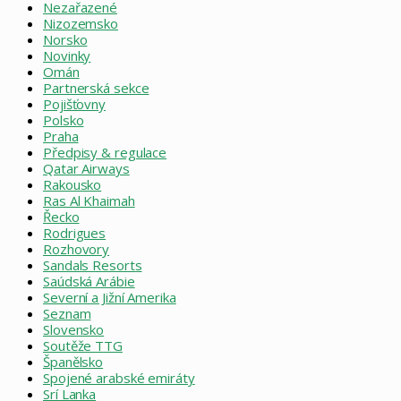
Nezařazené
Nizozemsko
Norsko
Novinky
Omán
Partnerská sekce
Pojišťovny
Polsko
Praha
Předpisy & regulace
Qatar Airways
Rakousko
Ras Al Khaimah
Řecko
Rodrigues
Rozhovory
Sandals Resorts
Saúdská Arábie
Severní a Jižní Amerika
Seznam
Slovensko
Soutěže TTG
Španělsko
Spojené arabské emiráty
Srí Lanka