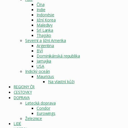
Čína
Indie
Indonésie
Jižní Korea
Maledivy
Srí Lanka
Thajsko
Severní a Jižní Amerika
Argentina
BVI
Dominikánská republika
Jamajka
USA
Indický oceán
Mauricius
Na vlastní kůži
REGIONY ČR
CESTOVKY
DOPRAVA
Letecká doprava
Condor
Eurowings
Železnice
LIDÉ