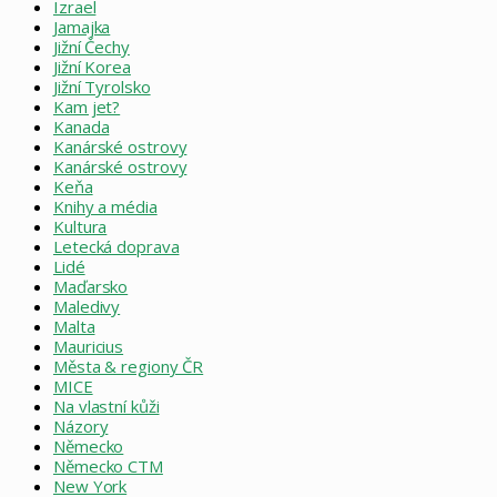
Izrael
Jamajka
Jižní Čechy
Jižní Korea
Jižní Tyrolsko
Kam jet?
Kanada
Kanárské ostrovy
Kanárské ostrovy
Keňa
Knihy a média
Kultura
Letecká doprava
Lidé
Maďarsko
Maledivy
Malta
Mauricius
Města & regiony ČR
MICE
Na vlastní kůži
Názory
Německo
Německo CTM
New York