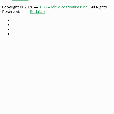
Copyright © 2026 —
TTG – vše o cestovním ruchu
. All Rights
Reserved. – – –
Redakce
Facebook
X
Instagram
RSS
Back
to
top
button