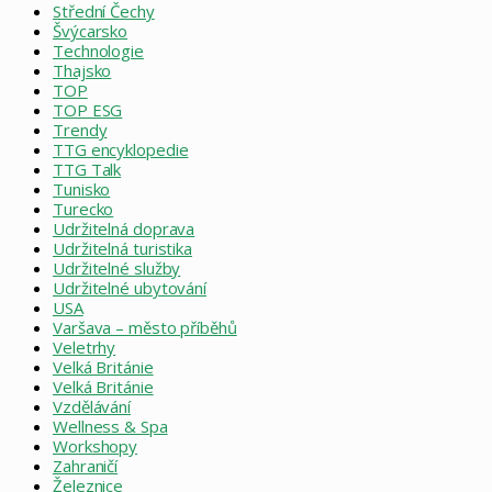
Střední Čechy
Švýcarsko
Technologie
Thajsko
TOP
TOP ESG
Trendy
TTG encyklopedie
TTG Talk
Tunisko
Turecko
Udržitelná doprava
Udržitelná turistika
Udržitelné služby
Udržitelné ubytování
USA
Varšava – město příběhů
Veletrhy
Velká Británie
Velká Británie
Vzdělávání
Wellness & Spa
Workshopy
Zahraničí
Železnice