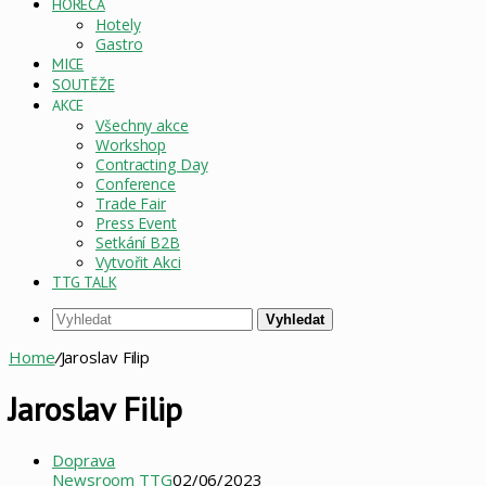
HORECA
Hotely
Gastro
MICE
SOUTĚŽE
AKCE
Všechny akce
Workshop
Contracting Day
Conference
Trade Fair
Press Event
Setkání B2B
Vytvořit Akci
TTG TALK
Vyhledat
Home
/
Jaroslav Filip
Jaroslav Filip
Doprava
Newsroom TTG
02/06/2023