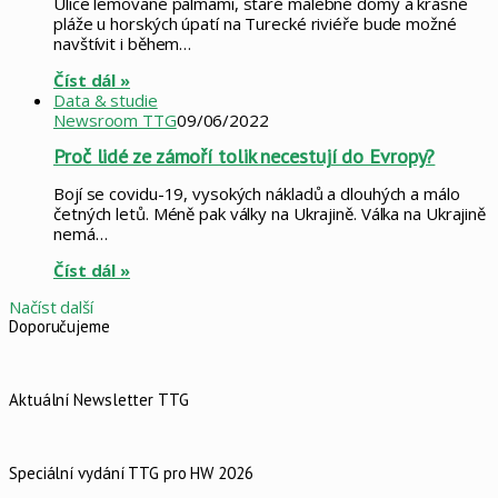
Ulice lemované palmami, staré malebné domy a krásné
pláže u horských úpatí na Turecké riviéře bude možné
navštívit i během…
Číst dál »
Data & studie
Newsroom TTG
09/06/2022
Proč lidé ze zámoří tolik necestují do Evropy?
Bojí se covidu-19, vysokých nákladů a dlouhých a málo
četných letů. Méně pak války na Ukrajině. Válka na Ukrajině
nemá…
Číst dál »
Načíst další
Doporučujeme
Aktuální Newsletter TTG
Speciální vydání TTG pro HW 2026