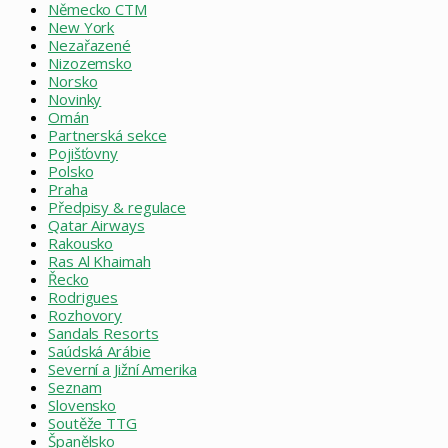
Německo CTM
New York
Nezařazené
Nizozemsko
Norsko
Novinky
Omán
Partnerská sekce
Pojišťovny
Polsko
Praha
Předpisy & regulace
Qatar Airways
Rakousko
Ras Al Khaimah
Řecko
Rodrigues
Rozhovory
Sandals Resorts
Saúdská Arábie
Severní a Jižní Amerika
Seznam
Slovensko
Soutěže TTG
Španělsko