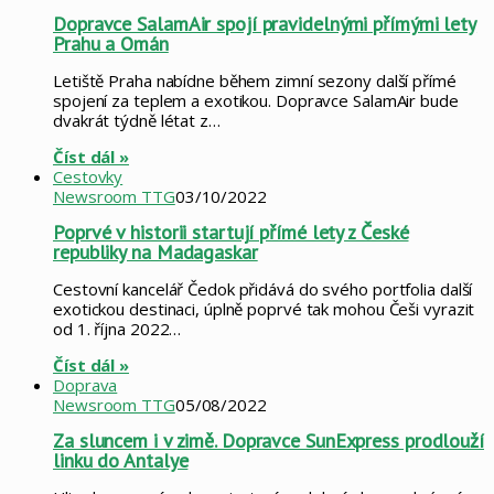
Dopravce SalamAir spojí pravidelnými přímými lety
Prahu a Omán
Letiště Praha nabídne během zimní sezony další přímé
spojení za teplem a exotikou. Dopravce SalamAir bude
dvakrát týdně létat z…
Číst dál »
Cestovky
Newsroom TTG
03/10/2022
Poprvé v historii startují přímé lety z České
republiky na Madagaskar
Cestovní kancelář Čedok přidává do svého portfolia další
exotickou destinaci, úplně poprvé tak mohou Češi vyrazit
od 1. října 2022…
Číst dál »
Doprava
Newsroom TTG
05/08/2022
Za sluncem i v zimě. Dopravce SunExpress prodlouží
linku do Antalye