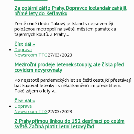
Za polární září z Prahy. Dopravce Icelandair zahájil
přímé lety do Keflavíku
Země ohně i ledu. Takový je Island s nejseverněji
položenou metropolí na světě, městem památek a
tajemných koutů. Z Prahy…
Číst dál »
Doprava
Newsroom TTG
27/03/2023
Meziroční prodeje letenek stouply, ale čísla před
covidem nevyrovnaly
Po nejistotě pandemických let se čeští cestující přestávají
bát kupovat letenky i s několikaměsíčním předstihem.
Také zájem o lety v…
Číst dál »
Doprava
Newsroom TTG
22/03/2023
Z Prahy přímou linkou do 152 destinací po celém
světě. Začíná platit letní letový řád