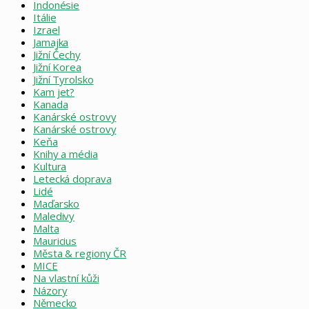
Indonésie
Itálie
Izrael
Jamajka
Jižní Čechy
Jižní Korea
Jižní Tyrolsko
Kam jet?
Kanada
Kanárské ostrovy
Kanárské ostrovy
Keňa
Knihy a média
Kultura
Letecká doprava
Lidé
Maďarsko
Maledivy
Malta
Mauricius
Města & regiony ČR
MICE
Na vlastní kůži
Názory
Německo