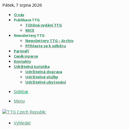
Pátek, 7 srpna 2026
O nás
Publikace TTG
Tištěná vydání TTG
MICE
Newslettery TTG
Newslettery TTG – Archiv
Přihlaste se k odběru
Partneři
Ceník inzerce
Kontakty
Udržitelná turistika
Udržitelná doprava
Udržitelné služby
Udržitelné ubytování
Sidebar
Menu
Vyhledat