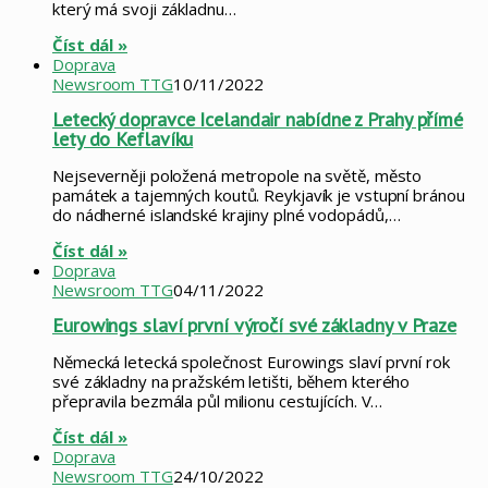
který má svoji základnu…
Číst dál »
Doprava
Newsroom TTG
10/11/2022
Letecký dopravce Icelandair nabídne z Prahy přímé
lety do Keflavíku
Nejseverněji položená metropole na světě, město
památek a tajemných koutů. Reykjavík je vstupní bránou
do nádherné islandské krajiny plné vodopádů,…
Číst dál »
Doprava
Newsroom TTG
04/11/2022
Eurowings slaví první výročí své základny v Praze
Německá letecká společnost Eurowings slaví první rok
své základny na pražském letišti, během kterého
přepravila bezmála půl milionu cestujících. V…
Číst dál »
Doprava
Newsroom TTG
24/10/2022