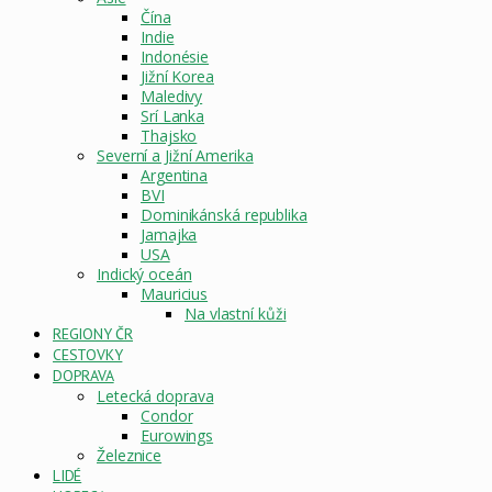
Čína
Indie
Indonésie
Jižní Korea
Maledivy
Srí Lanka
Thajsko
Severní a Jižní Amerika
Argentina
BVI
Dominikánská republika
Jamajka
USA
Indický oceán
Mauricius
Na vlastní kůži
REGIONY ČR
CESTOVKY
DOPRAVA
Letecká doprava
Condor
Eurowings
Železnice
LIDÉ