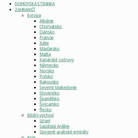
DOMOVSKÁ STRÁNKA
ZAHRANIČÍ
Evropa
Albánie
Chorvatsko
Dánsko
Francie
Itálie
Maďarsko
Malta
Kanárské ostrovy
Německo
Norsko
Polsko
Rakousko
Severní Makedonie
Slovensko
Španělsko
Švýcarsko
Řecko
Blízký východ
Izrael
Saúdská Arábie
Spojené arabské emiráty
Asie