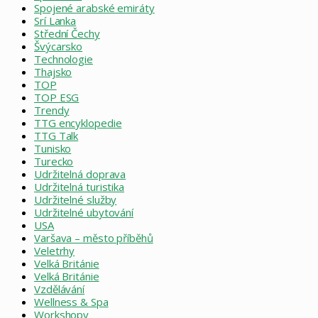
Spojené arabské emiráty
Srí Lanka
Střední Čechy
Švýcarsko
Technologie
Thajsko
TOP
TOP ESG
Trendy
TTG encyklopedie
TTG Talk
Tunisko
Turecko
Udržitelná doprava
Udržitelná turistika
Udržitelné služby
Udržitelné ubytování
USA
Varšava – město příběhů
Veletrhy
Velká Británie
Velká Británie
Vzdělávání
Wellness & Spa
Workshopy