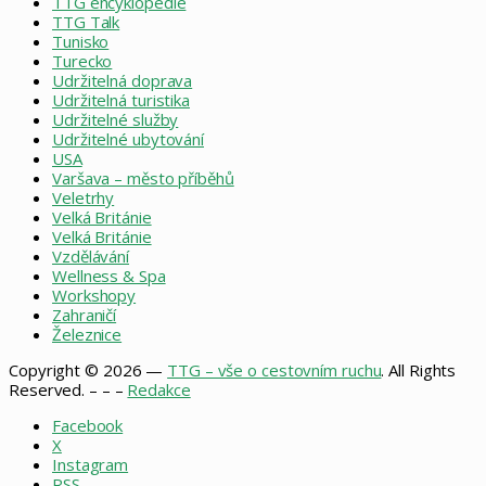
TTG encyklopedie
TTG Talk
Tunisko
Turecko
Udržitelná doprava
Udržitelná turistika
Udržitelné služby
Udržitelné ubytování
USA
Varšava – město příběhů
Veletrhy
Velká Británie
Velká Británie
Vzdělávání
Wellness & Spa
Workshopy
Zahraničí
Železnice
Copyright © 2026 —
TTG – vše o cestovním ruchu
. All Rights
Reserved. – – –
Redakce
Facebook
X
Instagram
RSS