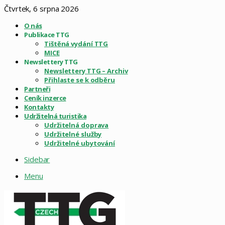
Čtvrtek, 6 srpna 2026
O nás
Publikace TTG
Tištěná vydání TTG
MICE
Newslettery TTG
Newslettery TTG – Archiv
Přihlaste se k odběru
Partneři
Ceník inzerce
Kontakty
Udržitelná turistika
Udržitelná doprava
Udržitelné služby
Udržitelné ubytování
Sidebar
Menu