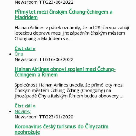
Newsroom TTG
23/06/2022
Přímý let mezi čínským Čchung-čchingem a
Madridem
Hainan Airlines v pátek oznámily, že od 28. června zahájí
leteckou dopravu mezi jihozápadním čínským městem
Chongqing a Madridem ve…
Číst dál »
Čína
Newsroom TTG
16/06/2022
Hainan Airlines obnoví spojení mezi Čchung-
čchingem a Římem
Společnost Hainan Airlines uvedla, že přímé lety mezi
čínským městem Čchung-čching (Chongqing) na
jihozápadě Číny a italským Římem budou obnoveny…
Číst dál »
Novinky
Newsroom TTG
23/01/2020
Koronavirus český turismus do Číny zatím
neohrožuje