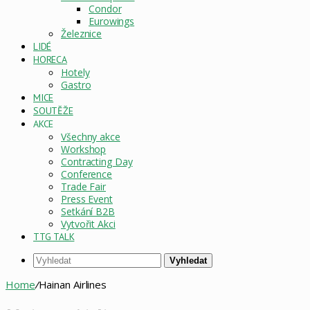
Condor
Eurowings
Železnice
LIDÉ
HORECA
Hotely
Gastro
MICE
SOUTĚŽE
AKCE
Všechny akce
Workshop
Contracting Day
Conference
Trade Fair
Press Event
Setkání B2B
Vytvořit Akci
TTG TALK
Vyhledat
Home
/
Hainan Airlines