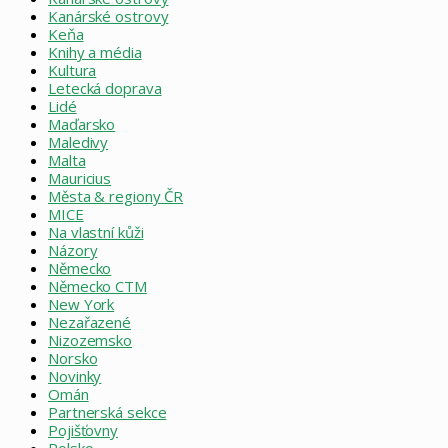
Kanárské ostrovy
Keňa
Knihy a média
Kultura
Letecká doprava
Lidé
Maďarsko
Maledivy
Malta
Mauricius
Města & regiony ČR
MICE
Na vlastní kůži
Názory
Německo
Německo CTM
New York
Nezařazené
Nizozemsko
Norsko
Novinky
Omán
Partnerská sekce
Pojišťovny
Polsko