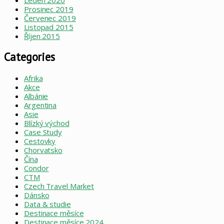
Leden 2020
Prosinec 2019
Červenec 2019
Listopad 2015
Říjen 2015
Categories
Afrika
Akce
Albánie
Argentina
Asie
Blízký východ
Case Study
Cestovky
Chorvatsko
Čína
Condor
CTM
Czech Travel Market
Dánsko
Data & studie
Destinace měsíce
Destinace měsíce 2024