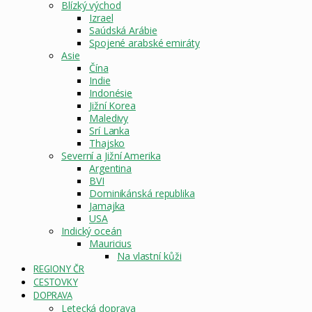
Blízký východ
Izrael
Saúdská Arábie
Spojené arabské emiráty
Asie
Čína
Indie
Indonésie
Jižní Korea
Maledivy
Srí Lanka
Thajsko
Severní a Jižní Amerika
Argentina
BVI
Dominikánská republika
Jamajka
USA
Indický oceán
Mauricius
Na vlastní kůži
REGIONY ČR
CESTOVKY
DOPRAVA
Letecká doprava