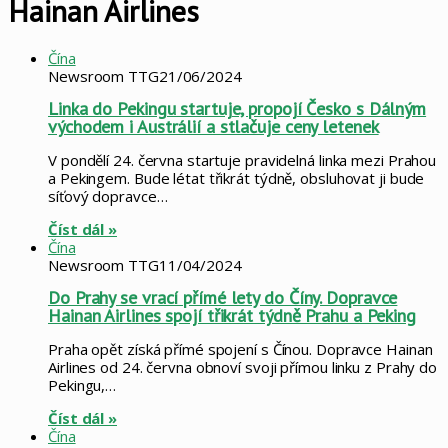
Hainan Airlines
Čína
Newsroom TTG
21/06/2024
Linka do Pekingu startuje, propojí Česko s Dálným
východem i Austrálií a stlačuje ceny letenek
V pondělí 24. června startuje pravidelná linka mezi Prahou
a Pekingem. Bude létat třikrát týdně, obsluhovat ji bude
síťový dopravce…
Číst dál »
Čína
Newsroom TTG
11/04/2024
Do Prahy se vrací přímé lety do Číny. Dopravce
Hainan Airlines spojí třikrát týdně Prahu a Peking
Praha opět získá přímé spojení s Čínou. Dopravce Hainan
Airlines od 24. června obnoví svoji přímou linku z Prahy do
Pekingu,…
Číst dál »
Čína