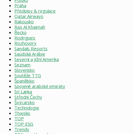
Praha
Předpisy & regulace
Qatar Airways
Rakousko
Ras Al Khaimah
Řecko
Rodrigues
Rozhovory
Sandals Resorts
Saúdská Arábie
Severní a Jižní Amerika
Seznam
Slovensko
Soutěže TTG
Španělsko
Spojené arabské emiráty
Srí Lanka
Střední Čechy
Švýcarsko
Technologie
Thajsko
TOP
TOP ESG
Trendy