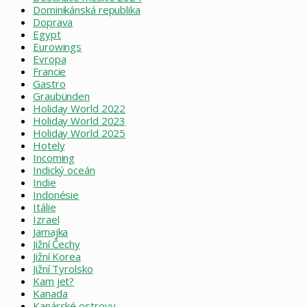
Dominikánská republika
Doprava
Egypt
Eurowings
Evropa
Francie
Gastro
Graubünden
Holiday World 2022
Holiday World 2023
Holiday World 2025
Hotely
Incoming
Indický oceán
Indie
Indonésie
Itálie
Izrael
Jamajka
Jižní Čechy
Jižní Korea
Jižní Tyrolsko
Kam jet?
Kanada
Kanárské ostrovy