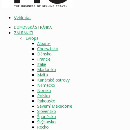
Vyhledat
DOMOVSKÁ STRÁNKA
ZAHRANIČÍ
Evropa
Albánie
Chorvatsko
Dánsko
Francie
Itálie
Maďarsko
Malta
Kanárské ostrovy
Německo
Norsko
Polsko
Rakousko
Severní Makedonie
Slovensko
Španělsko
Švýcarsko
Řecko