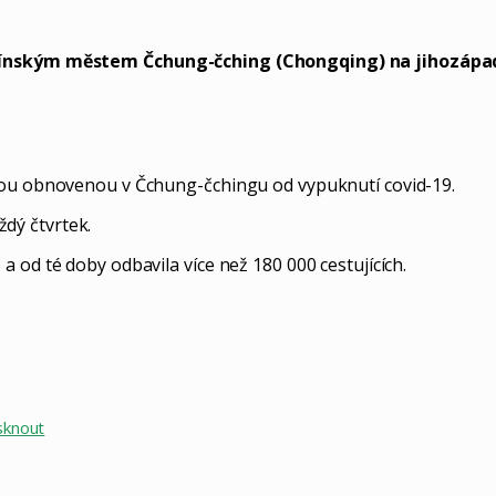
i čínským městem Čchung-čching (Chongqing) na jihozáp
nkou obnovenou v Čchung-čchingu od vypuknutí covid-19.
dý čtvrtek.
 od té doby odbavila více než 180 000 cestujících.
sknout