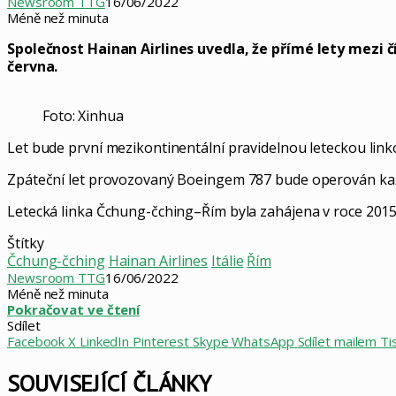
Newsroom TTG
16/06/2022
Méně než minuta
Společnost Hainan Airlines uvedla, že přímé lety mez
června.
Foto: Xinhua
Let bude první mezikontinentální pravidelnou leteckou li
Zpáteční let provozovaný Boeingem 787 bude operován kaž
Letecká linka Čchung-čching–Řím byla zahájena v roce 2015 a
Štítky
Čchung-čching
Hainan Airlines
Itálie
Řím
Newsroom TTG
16/06/2022
Méně než minuta
Pokračovat ve čtení
Sdílet
Facebook
X
LinkedIn
Pinterest
Skype
WhatsApp
Sdílet mailem
Ti
SOUVISEJÍCÍ ČLÁNKY