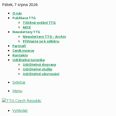
Pátek, 7 srpna 2026
O nás
Publikace TTG
Tištěná vydání TTG
MICE
Newslettery TTG
Newslettery TTG – Archiv
Přihlaste se k odběru
Partneři
Ceník inzerce
Kontakty
Udržitelná turistika
Udržitelná doprava
Udržitelné služby
Udržitelné ubytování
Sidebar
Menu
Vyhledat