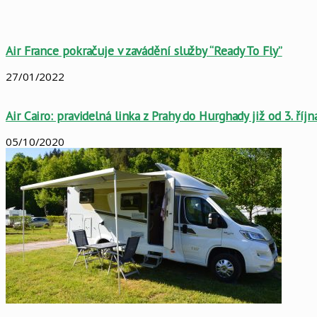
Air France pokračuje v zavádění služby “Ready To Fly”
27/01/2022
Air Cairo: pravidelná linka z Prahy do Hurghady již od 3. říjn
05/10/2020