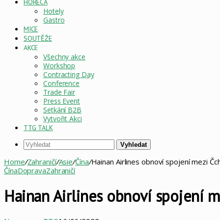
HORECA
Hotely
Gastro
MICE
SOUTĚŽE
AKCE
Všechny akce
Workshop
Contracting Day
Conference
Trade Fair
Press Event
Setkání B2B
Vytvořit Akci
TTG TALK
Vyhledat
Home
/
Zahraničí
/
Asie
/
Čína
/
Hainan Airlines obnoví spojení mezi 
Čína
Doprava
Zahraničí
Hainan Airlines obnoví spojení