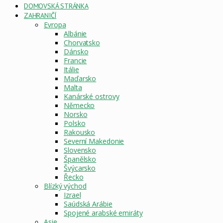
DOMOVSKÁ STRÁNKA
ZAHRANIČÍ
Evropa
Albánie
Chorvatsko
Dánsko
Francie
Itálie
Maďarsko
Malta
Kanárské ostrovy
Německo
Norsko
Polsko
Rakousko
Severní Makedonie
Slovensko
Španělsko
Švýcarsko
Řecko
Blízký východ
Izrael
Saúdská Arábie
Spojené arabské emiráty
Asie