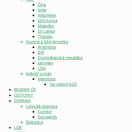
Čína
Indie
Indonésie
Jižní Korea
Maledivy
Srí Lanka
Thajsko
Severní a Jižní Amerika
Argentina
BVI
Dominikánská republika
Jamajka
USA
Indický oceán
Mauricius
Na vlastní kůži
REGIONY ČR
CESTOVKY
DOPRAVA
Letecká doprava
Condor
Eurowings
Železnice
LIDÉ