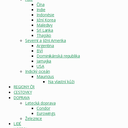
Čína
Indie
Indonésie
Jižní Korea
Maledivy
Srí Lanka
Thajsko
Severní a Jižní Amerika
Argentina
BVI
Dominikánská republika
Jamajka
USA
Indický oceán
Mauricius
Na vlastní kůži
REGIONY ČR
CESTOVKY
DOPRAVA
Letecká doprava
Condor
Eurowings
Železnice
LIDÉ