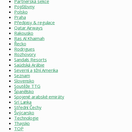
Partnerská sekce
Pojišťovny
Polsko
Praha
Předpisy & regulace
Qatar Airways
Rakousko
Ras Al Khaimah
Řecko
Rodrigues
Rozhovory
Sandals Resorts
Saúdská Arábie
Severní a Jižní Amerika
Seznam
Slovensko
Soutěže TTG
Španělsko
Spojené arabské emiráty
Srí Lanka
Střední Čechy
Švýcarsko
Technologie
Thajsko
TOP