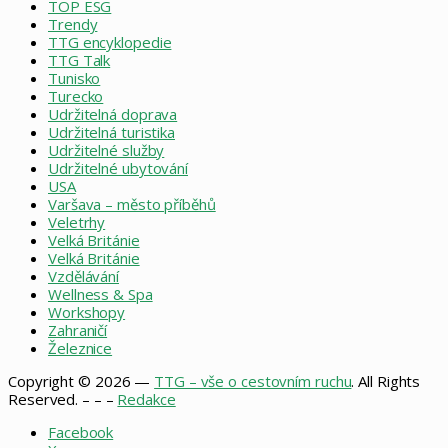
TOP ESG
Trendy
TTG encyklopedie
TTG Talk
Tunisko
Turecko
Udržitelná doprava
Udržitelná turistika
Udržitelné služby
Udržitelné ubytování
USA
Varšava – město příběhů
Veletrhy
Velká Británie
Velká Británie
Vzdělávání
Wellness & Spa
Workshopy
Zahraničí
Železnice
Copyright © 2026 —
TTG – vše o cestovním ruchu
. All Rights
Reserved. – – –
Redakce
Facebook