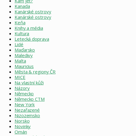
Kam jet?
Kanada
Kanárské ostrovy
Kanárské ostrovy
Keňa
Knihy a média
Kultura
Letecká doprava
Lidé
Maďarsko
Maledivy
Malta
Mauricius
Města & regiony ČR
MICE
Na vlastní kůži
Názory
Německo
Německo CTM
New York
Nezařazené
Nizozemsko
Norsko
Novinky
Omán