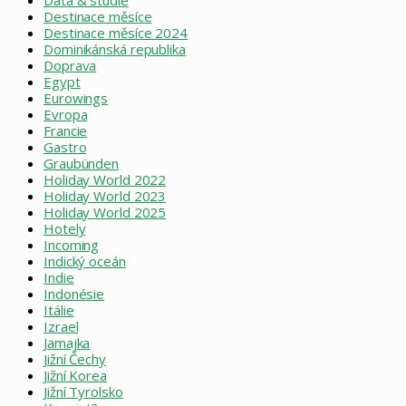
Destinace měsíce
Destinace měsíce 2024
Dominikánská republika
Doprava
Egypt
Eurowings
Evropa
Francie
Gastro
Graubünden
Holiday World 2022
Holiday World 2023
Holiday World 2025
Hotely
Incoming
Indický oceán
Indie
Indonésie
Itálie
Izrael
Jamajka
Jižní Čechy
Jižní Korea
Jižní Tyrolsko