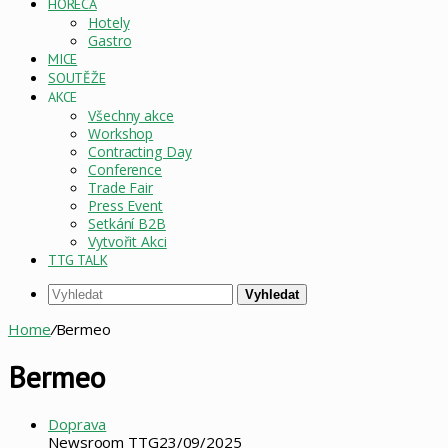
HORECA
Hotely
Gastro
MICE
SOUTĚŽE
AKCE
Všechny akce
Workshop
Contracting Day
Conference
Trade Fair
Press Event
Setkání B2B
Vytvořit Akci
TTG TALK
Vyhledat
Home
/
Bermeo
Bermeo
Doprava
Newsroom TTG
23/09/2025