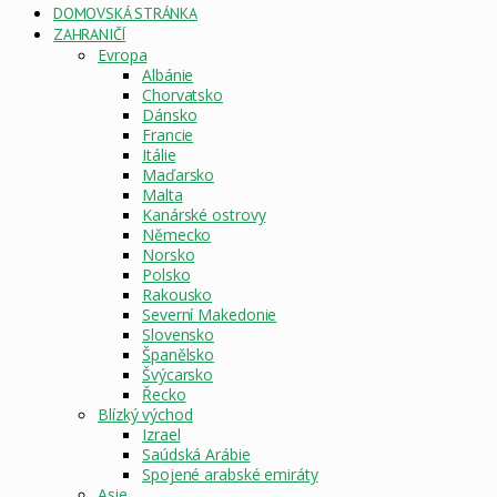
DOMOVSKÁ STRÁNKA
ZAHRANIČÍ
Evropa
Albánie
Chorvatsko
Dánsko
Francie
Itálie
Maďarsko
Malta
Kanárské ostrovy
Německo
Norsko
Polsko
Rakousko
Severní Makedonie
Slovensko
Španělsko
Švýcarsko
Řecko
Blízký východ
Izrael
Saúdská Arábie
Spojené arabské emiráty
Asie