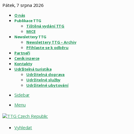
Pátek, 7 srpna 2026
O nás
Publikace TTG
Tištěná vydání TTG
MICE
Newslettery TTG
Newslettery TTG – Archiv
Přihlaste se k odběru
Partneři
Ceník inzerce
Kontakty
Udržitelná turistika
Udržitelná doprava
Udržitelné služby
Udržitelné ubytování
Sidebar
Menu
Vyhledat