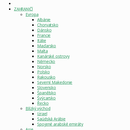
DOMOVSKÁ
STRÁNKA
ZAHRANIČÍ
Evropa
Albánie
Chorvatsko
Dánsko
Francie
Itálie
Maďarsko
Malta
Kanárské ostrovy
Německo
Norsko
Polsko
Rakousko
Severní Makedonie
Slovensko
Španělsko
Švýcarsko
Řecko
Blízký východ
Izrael
Saúdská Arábie
Spojené arabské emiráty
Asie