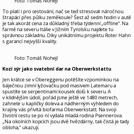
Foto: Tomáš Nohejl
To platí i pro cestování, nač se teď stresovat náročnou
štrapácí přes půlku zeměkoule? Šest až sedm hodin v autě
je tak akorát cena za důkladný třeba týdenní „offline“. Na
farmě na severu Itálie v Jižním Tyrolsku najdete tu
správnou základnu. Díky unikátnímu projektu Roter Hahn
s garancí nejvyšší kvality.
Foto: Tomáš Nohejl
Kozí sýr jako svatební dar na Oberwerkstattu
Jen krátce se v Obereggenu potěšíte vzpomínkou na
báječnou zimní lyžovačku pod masivem Latemaru a
spustíte se serpentinami kousek dolů k severu. A
v klidnějším údolí, pořád jsme ještě ve 1480 metrech,
zahnete u kapličky doleva a nádherným výhledem do
krajiny vás přivítá biofarma Oberwerkstatt. Na svoji
životní cestu se po ní vydala mladá rodina Psennerova.
„Na okolních kopcích jsou dvě hvězdárny, tak čistá je tady
obloha,“ ukazují.