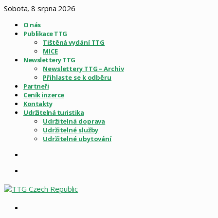
Sobota, 8 srpna 2026
O nás
Publikace TTG
Tištěná vydání TTG
MICE
Newslettery TTG
Newslettery TTG – Archiv
Přihlaste se k odběru
Partneři
Ceník inzerce
Kontakty
Udržitelná turistika
Udržitelná doprava
Udržitelné služby
Udržitelné ubytování
Sidebar
Menu
Vyhledat