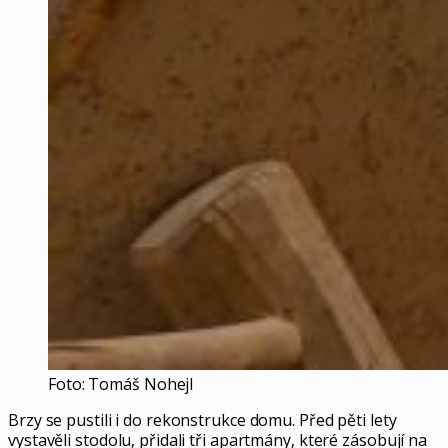
Foto: Tomáš Nohejl
Brzy se pustili i do rekonstrukce domu. Před pěti lety
vystavěli stodolu, přidali tři apartmány, které zásobují na