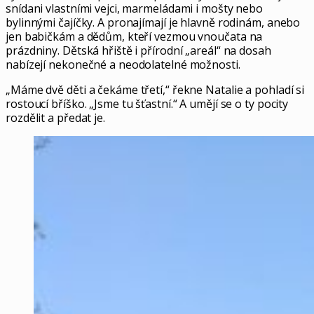
snídani vlastními vejci, marmeládami i mošty nebo
bylinnými čajíčky. A pronajímají je hlavně rodinám, anebo
jen babičkám a dědům, kteří vezmou vnoučata na
prázdniny. Dětská hřiště i přírodní „areál“ na dosah
nabízejí nekonečné a neodolatelné možnosti.
„Máme dvě děti a čekáme třetí,“ řekne Natalie a pohladí si
rostoucí bříško. „Jsme tu šťastní.“ A umějí se o ty pocity
rozdělit a předat je.