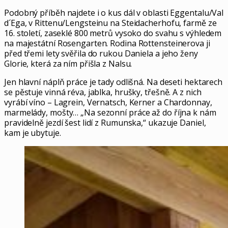
Podobný příběh najdete i o kus dál v oblasti Eggentalu/Val
d´Ega, v Rittenu/Lengsteinu na Steidacherhofu, farmě ze
16. století, zaseklé 800 metrů vysoko do svahu s výhledem
na majestátní Rosengarten. Rodina Rottensteinerova ji
před třemi lety svěřila do rukou Daniela a jeho ženy
Glorie, která za ním přišla z Nalsu.
Jen hlavní náplň práce je tady odlišná. Na deseti hektarech
se pěstuje vinná réva, jablka, hrušky, třešně. A z nich
vyrábí víno – Lagrein, Vernatsch, Kerner a Chardonnay,
marmelády, mošty… „Na sezonní práce až do října k nám
pravidelně jezdí šest lidí z Rumunska,“ ukazuje Daniel,
kam je ubytuje.