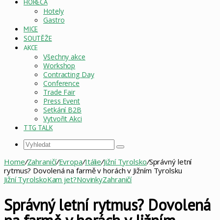
HORECA
Hotely
Gastro
MICE
SOUTĚŽE
AKCE
Všechny akce
Workshop
Contracting Day
Conference
Trade Fair
Press Event
Setkání B2B
Vytvořit Akci
TTG TALK
Vyhledat
Home
/
Zahraničí
/
Evropa
/
Itálie
/
Jižní Tyrolsko
/
Správný letní
rytmus? Dovolená na farmě v horách v Jižním Tyrolsku
Jižní Tyrolsko
Kam jet?
Novinky
Zahraničí
Správný letní rytmus? Dovolená