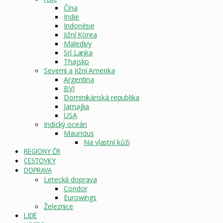
Čína
Indie
Indonésie
Jižní Korea
Maledivy
Srí Lanka
Thajsko
Severní a Jižní Amerika
Argentina
BVI
Dominikánská republika
Jamajka
USA
Indický oceán
Mauricius
Na vlastní kůži
REGIONY ČR
CESTOVKY
DOPRAVA
Letecká doprava
Condor
Eurowings
Železnice
LIDÉ