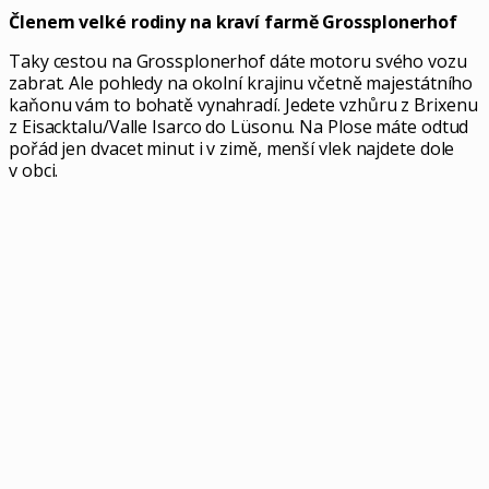
Členem velké rodiny na kraví farmě Grossplonerhof
Taky cestou na Grossplonerhof dáte motoru svého vozu
zabrat. Ale pohledy na okolní krajinu včetně majestátního
kaňonu vám to bohatě vynahradí. Jedete vzhůru z Brixenu
z Eisacktalu/Valle Isarco do Lüsonu. Na Plose máte odtud
pořád jen dvacet minut i v zimě, menší vlek najdete dole
v obci.