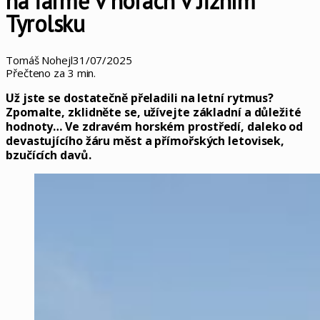
na farmě v horách v Jižním
Tyrolsku
Tomáš Nohejl
31/07/2025
Přečteno za 3 min.
Už jste se dostatečně přeladili na letní rytmus?
Zpomalte, zklidněte se, užívejte základní a důležité
hodnoty… Ve zdravém horském prostředí, daleko od
devastujícího žáru měst a přímořských letovisek,
bzučících davů.