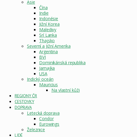
Asie
Čína
Indie
Indonésie
Jižní Korea
Maledivy
Srí Lanka
Thajsko
Severní a Jižní Amerika
Argentina
BVI
Dominikánská republika
Jamajka
USA
Indický oceán
Mauricius
Na vlastní kůži
REGIONY ČR
CESTOVKY
DOPRAVA
Letecká doprava
Condor
Eurowings
Železnice
LIDÉ