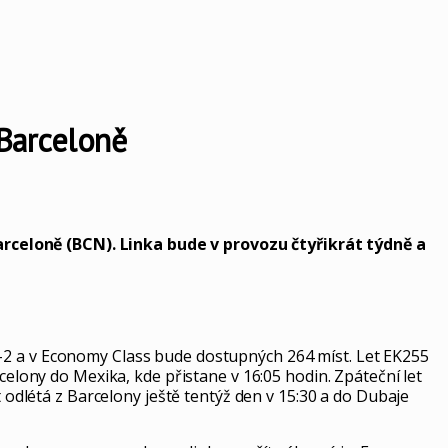
 Barceloně
rceloně (BCN). Linka bude v provozu čtyřikrát týdně a
2-2 a v Economy Class bude dostupných 264 míst. Let EK255
celony do Mexika, kde přistane v 16:05 hodin. Zpáteční let
t odlétá z Barcelony ještě tentýž den v 15:30 a do Dubaje