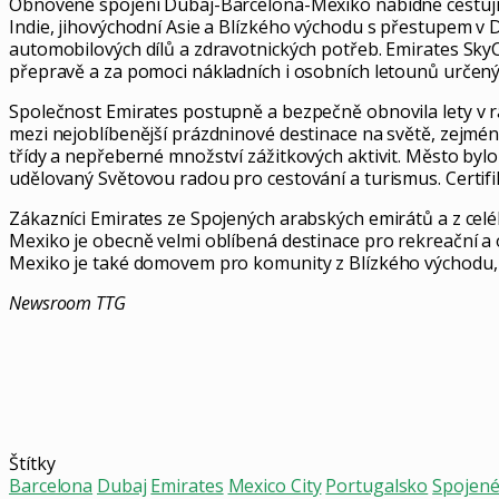
Obnovené spojení Dubaj-Barcelona-Mexiko nabídne cestujíc
Indie, jihovýchodní Asie a Blízkého východu s přestupem v
automobilových dílů a zdravotnických potřeb. Emirates Sky
přepravě a za pomoci nákladních i osobních letounů určen
Společnost Emirates postupně a bezpečně obnovila lety v rám
mezi nejoblíbenější prázdninové destinace na světě, zejména
třídy a nepřeberné množství zážitkových aktivit. Město bylo 
udělovaný Světovou radou pro cestování a turismus. Certifik
Zákazníci Emirates ze Spojených arabských emirátů a z celé
Mexiko je obecně velmi oblíbená destinace pro rekreační a
Mexiko je také domovem pro komunity z Blízkého východu,
Newsroom TTG
Štítky
Barcelona
Dubaj
Emirates
Mexico City
Portugalsko
Spojené