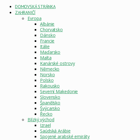
DOMOVSKÁ STRÁNKA
ZAHRANIČÍ
Evropa
Albánie
Chorvatsko
Dánsko
Francie
Itálie
Maďarsko
Malta
Kanárské ostrovy
Německo
Norsko
Polsko
Rakousko
Severní Makedonie
Slovensko
Španělsko
Švýcarsko
Řecko
Blízký východ
Izrael
Saúdská Arábie
Spojené arabské emiráty