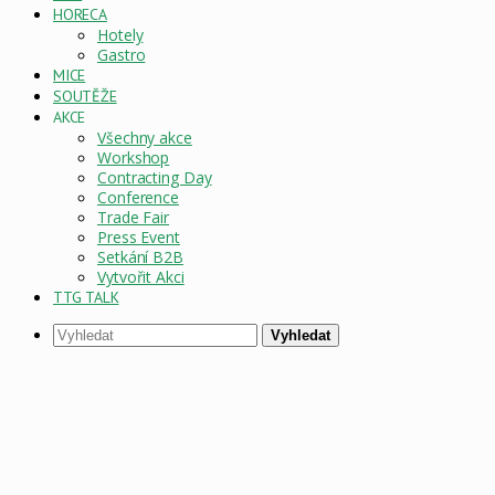
HORECA
Hotely
Gastro
MICE
SOUTĚŽE
AKCE
Všechny akce
Workshop
Contracting Day
Conference
Trade Fair
Press Event
Setkání B2B
Vytvořit Akci
TTG TALK
Vyhledat