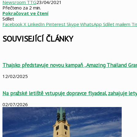
Newsroom TTG
23/04/2021
Přečteno za 2 min.
Pokračovat ve čtení
Sdílet
Facebook
X
LinkedIn
Pinterest
Skype
WhatsApp
Sdílet mailem
Ti
SOUVISEJÍCÍ ČLÁNKY
Thajsko představuje novou kampaň „Amazing Thailand Gran
12/02/2025
Na pražské letiště vstupuje dopravce flyadeal, zahajuje le
02/07/2026