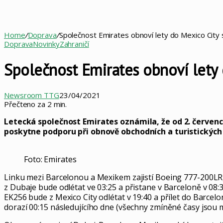
Home
/
Doprava
/
Společnost Emirates obnoví lety do Mexico City 
Doprava
Novinky
Zahraničí
Společnost Emirates obnoví lety 
Newsroom TTG
23/04/2021
Přečteno za 2 min.
Letecká společnost Emirates oznámila, že od 2. červenc
poskytne podporu při obnově obchodních a turistických 
Foto: Emirates
Linku mezi Barcelonou a Mexikem zajistí Boeing 777-200LR,
z Dubaje bude odlétat ve 03:25 a přistane v Barceloně v 08:3
EK256 bude z Mexico City odlétat v 19:40 a přílet do Barcelo
dorazí 00:15 následujícího dne (všechny zmíněné časy jsou m