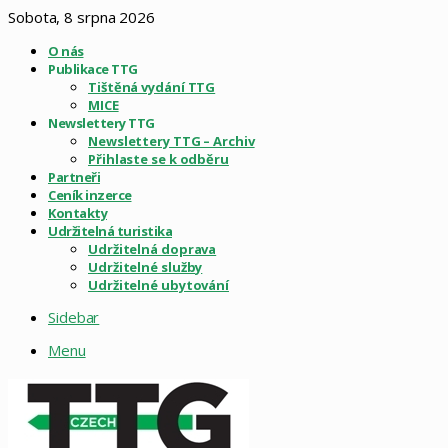
Sobota, 8 srpna 2026
O nás
Publikace TTG
Tištěná vydání TTG
MICE
Newslettery TTG
Newslettery TTG – Archiv
Přihlaste se k odběru
Partneři
Ceník inzerce
Kontakty
Udržitelná turistika
Udržitelná doprava
Udržitelné služby
Udržitelné ubytování
Sidebar
Menu