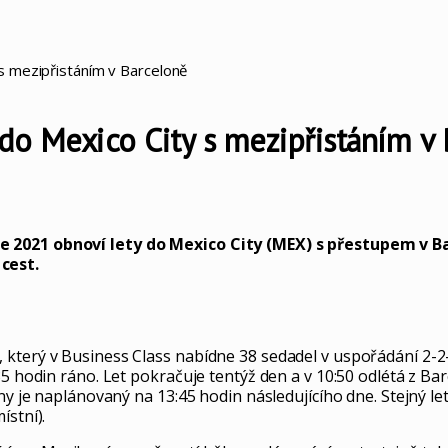
s mezipřistáním v Barceloně
do Mexico City s mezipřistáním v
e 2021 obnoví lety do Mexico City (MEX) s přestupem v Ba
cest.
 který v Business Class nabídne 38 sedadel v uspořádání 2-
5 hodin ráno. Let pokračuje tentýž den a v 10:50 odlétá z Bar
ny je naplánovaný na 13:45 hodin následujícího dne. Stejný le
ístní).