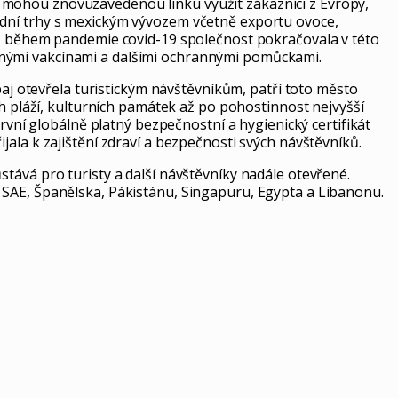
 mohou znovuzavedenou linku využít zákazníci z Evropy,
odní trhy s mexickým vývozem včetně exportu ovoce,
14, během pandemie covid-19 společnost pokračovala v této
bnými vakcínami a dalšími ochrannými pomůckami.
baj otevřela turistickým návštěvníkům, patří toto město
ch pláží, kulturních památek až po pohostinnost nejvyšší
rvní globálně platný bezpečnostní a hygienický certifikát
ala k zajištění zdraví a bezpečnosti svých návštěvníků.
tává pro turisty a další návštěvníky nadále otevřené.
 SAE, Španělska, Pákistánu, Singapuru, Egypta a Libanonu.