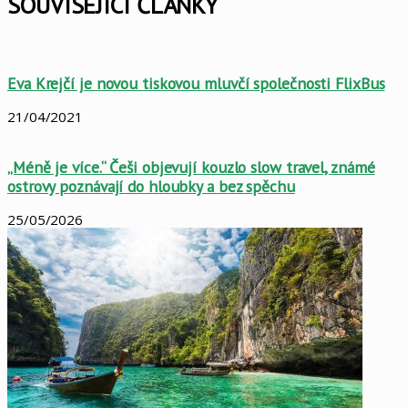
SOUVISEJÍCÍ ČLÁNKY
Eva Krejčí je novou tiskovou mluvčí společnosti FlixBus
21/04/2021
„Méně je více.“ Češi objevují kouzlo slow travel, známé
ostrovy poznávají do hloubky a bez spěchu
25/05/2026