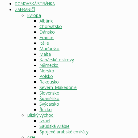
DOMOVSKÁ STRÁNKA
ZAHRANIČÍ
Evropa
Albánie
Chorvatsko
Dánsko
Francie
Itálie
Maďarsko
Malta
Kanárské ostrovy
Německo
Norsko
Polsko
Rakousko
Severní Makedonie
Slovensko
Španělsko
Švýcarsko
Řecko
Blízký východ
Izrael
Saúdská Arábie
Spojené arabské emiráty
Asie