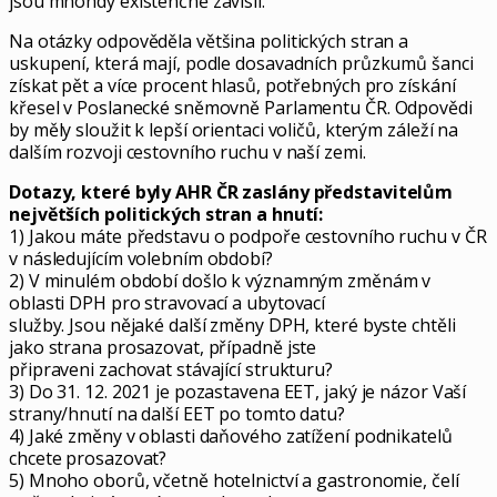
jsou mnohdy existenčně závislí.
Na otázky odpověděla většina politických stran a
uskupení, která mají, podle dosavadních průzkumů šanci
získat pět a více procent hlasů, potřebných pro získání
křesel v Poslanecké sněmovně Parlamentu ČR. Odpovědi
by měly sloužit k lepší orientaci voličů, kterým záleží na
dalším rozvoji cestovního ruchu v naší zemi.
Dotazy, které byly AHR ČR zaslány představitelům
největších politických stran a hnutí:
1) Jakou máte představu o podpoře cestovního ruchu v ČR
v následujícím volebním období?
2) V minulém období došlo k významným změnám v
oblasti DPH pro stravovací a ubytovací
služby. Jsou nějaké další změny DPH, které byste chtěli
jako strana prosazovat, případně jste
připraveni zachovat stávající strukturu?
3) Do 31. 12. 2021 je pozastavena EET, jaký je názor Vaší
strany/hnutí na další EET po tomto datu?
4) Jaké změny v oblasti daňového zatížení podnikatelů
chcete prosazovat?
5) Mnoho oborů, včetně hotelnictví a gastronomie, čelí