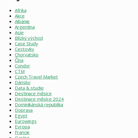
Afrika
Akce
Albánie
Argentina
Asie
Blízký východ
Case Study
Cestovky
Chorvatsko
Čína
Condor
CTM
Czech Travel Market
Dánsko
Data & studie
Destinace měsíce
Destinace měsíce 2024
Dominikánská republika
Doprava
Egypt
Eurowings
Evropa
Francie
Gastro