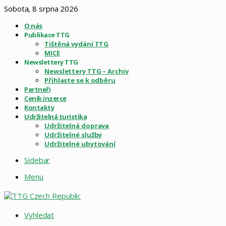
Sobota, 8 srpna 2026
O nás
Publikace TTG
Tištěná vydání TTG
MICE
Newslettery TTG
Newslettery TTG – Archiv
Přihlaste se k odběru
Partneři
Ceník inzerce
Kontakty
Udržitelná turistika
Udržitelná doprava
Udržitelné služby
Udržitelné ubytování
Sidebar
Menu
Vyhledat