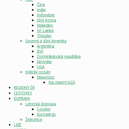
Čína
Indie
Indonésie
Jižní Korea
Maledivy
Srí Lanka
Thajsko
Severní a Jižní Amerika
Argentina
BVI
Dominikánská republika
Jamajka
USA
Indický oceán
Mauricius
Na vlastní kůži
REGIONY ČR
CESTOVKY
DOPRAVA
Letecká doprava
Condor
Eurowings
Železnice
LIDÉ