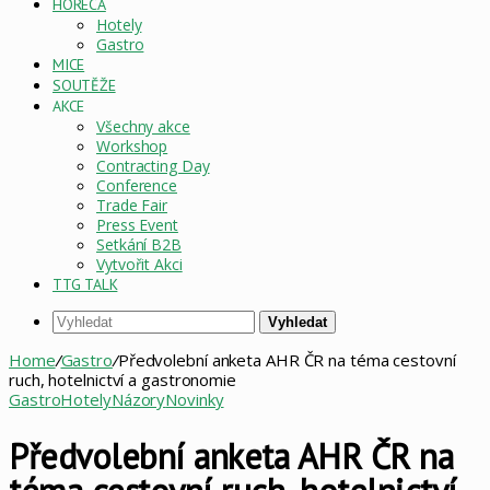
HORECA
Hotely
Gastro
MICE
SOUTĚŽE
AKCE
Všechny akce
Workshop
Contracting Day
Conference
Trade Fair
Press Event
Setkání B2B
Vytvořit Akci
TTG TALK
Vyhledat
Home
/
Gastro
/
Předvolební anketa AHR ČR na téma cestovní
ruch, hotelnictví a gastronomie
Gastro
Hotely
Názory
Novinky
Předvolební anketa AHR ČR na