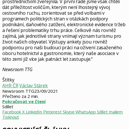
prostřednictvím zveřejnila. V první řadě jsme však chtěli
dát příležitost voličům, kterým není lhostejný vývoj
cestovního ruchu, zorientovat se před volbami v
programech politických stran v otázkách podpory
podnikání, daňového zatížení, elektronické evidence tržeb
a řešení problematiky trhu práce. Celkově nás rovněž
zajímá, jak jednotlivé strany vnímají význam turismu pro
život našich obyvatel. Výstupy ankety jsou rovněž
podporou pro naši budoucí práci na oživení zasaženého
oboru hotelnictví a gastronomie, který naše asociace v
této zemi již více jak patnáct let zastupuje.“
Newsroom TTG
Štítky
AHR ČR
Václav Stárek
Newsroom TTG
23/09/2021
Přečteno za 2 min.
Pokračovat ve čtení
Sdílet
Facebook
X
LinkedIn
Pinterest
Skype
WhatsApp
Sdílet mailem
Tisknout