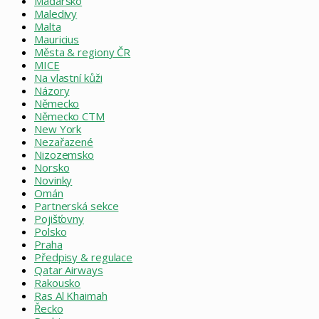
Maďarsko
Maledivy
Malta
Mauricius
Města & regiony ČR
MICE
Na vlastní kůži
Názory
Německo
Německo CTM
New York
Nezařazené
Nizozemsko
Norsko
Novinky
Omán
Partnerská sekce
Pojišťovny
Polsko
Praha
Předpisy & regulace
Qatar Airways
Rakousko
Ras Al Khaimah
Řecko