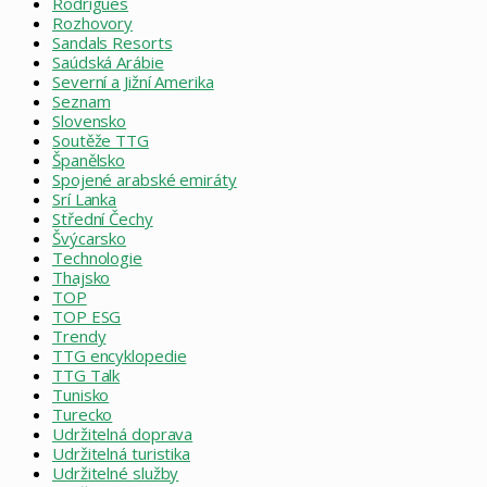
Rodrigues
Rozhovory
Sandals Resorts
Saúdská Arábie
Severní a Jižní Amerika
Seznam
Slovensko
Soutěže TTG
Španělsko
Spojené arabské emiráty
Srí Lanka
Střední Čechy
Švýcarsko
Technologie
Thajsko
TOP
TOP ESG
Trendy
TTG encyklopedie
TTG Talk
Tunisko
Turecko
Udržitelná doprava
Udržitelná turistika
Udržitelné služby