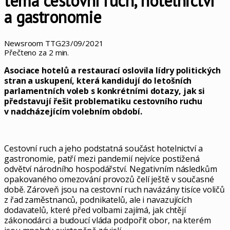
téma cestovní ruch, hotelnictví
a gastronomie
Newsroom TTG
23/09/2021
Přečteno za 2 min.
Asociace hotelů a restaurací oslovila lídry politických
stran a uskupení, která kandidují do letošních
parlamentních voleb s konkrétními dotazy, jak si
představují řešit problematiku cestovního ruchu
v nadcházejícím volebním období.
Cestovní ruch a jeho podstatná součást hotelnictví a
gastronomie, patří mezi pandemií nejvíce postižená
odvětví národního hospodářství. Negativním následkům
opakovaného omezování provozů čelí ještě v současné
době. Zároveň jsou na cestovní ruch navázány tisíce voličů
z řad zaměstnanců, podnikatelů, ale i navazujících
dodavatelů, které před volbami zajímá, jak chtějí
zákonodárci a budoucí vláda podpořit obor, na kterém