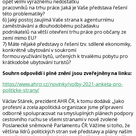
opět velmi výraznému nedostatku
pracovníků na trhu práce. Jaká je Vaše představa řešení
této problematiky?
6) Jaký postoj zaujímá Vaše strana k agenturnímu
zaměstnávání a dlouhodobému požadavku
podnikatelů na větší otevření trhu práce pro občany ze
zemí mimo EU?
7) Máte nějaké představy o řešení tzv. sdílené ekonomiky,
konkrétně ubytování v soukromí
formou využívání bytů, určených k trvalému pobytu pro
krátkodobé ubytování turistů?
Souhrn odpovědí i plné znění jsou zveřejněny na linku:
https://www.ahrcr.cz/novinky/volby-2021-anketa-pro-
politicke-strany/
Václav Stárek, prezident AHR ČR, k tomu dodává: „Jako
profesní a zcela apolitická organizace jsme připraveni
odborně spolupracovat na smysluplných plánech podpory
cestovního ruchu se všemi stranami v nově zvolené
Poslanecké sněmovně Parlamentu ČR. Vážíme si toho, že
většina lídrů politických stran své představy a plány naším