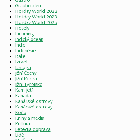
Graubünden
Holiday World 2022
Holiday World 2023
Holiday World 2025
Hotely
Incoming
Indický oceán
Indie
Indonésie
Itálie
Izrael
Jamajka
Jižní Čechy
Jižní Korea
Jižní Tyrolsko
Kam jet?
Kanada
Kanárské ostrovy
Kanárské ostrovy
Keňa
Knihy a média
Kultura
Letecká doprava
Lidé