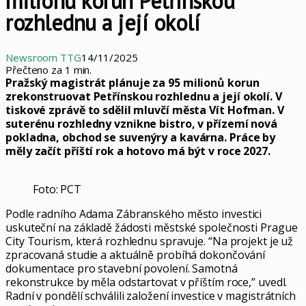
milionů korun Petřínskou
rozhlednu a její okolí
Newsroom TTG
14/11/2025
Přečteno za 1 min.
Pražský magistrát plánuje za 95 milionů korun
zrekonstruovat Petřínskou rozhlednu a její okolí. V
tiskové zprávě to sdělil mluvčí města Vít Hofman. V
suterénu rozhledny vznikne bistro, v přízemí nová
pokladna, obchod se suvenýry a kavárna. Práce by
měly začít příští rok a hotovo má být v roce 2027.
Foto: PCT
Podle radního Adama Zábranského město investici
uskuteční na základě žádosti městské společnosti Prague
City Tourism, která rozhlednu spravuje. “Na projekt je už
zpracovaná studie a aktuálně probíhá dokončování
dokumentace pro stavební povolení. Samotná
rekonstrukce by měla odstartovat v příštím roce,” uvedl.
Radní v pondělí schválili založení investice v magistrátních