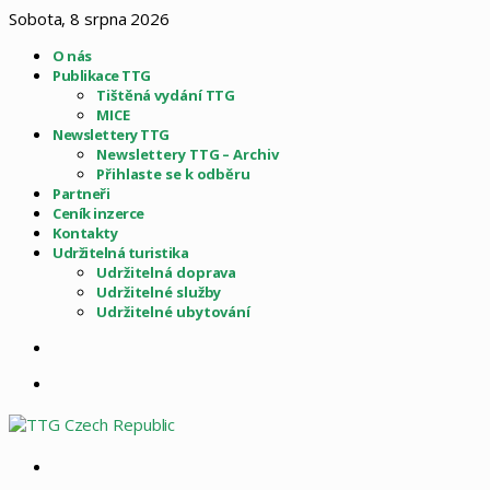
Sobota, 8 srpna 2026
O nás
Publikace TTG
Tištěná vydání TTG
MICE
Newslettery TTG
Newslettery TTG – Archiv
Přihlaste se k odběru
Partneři
Ceník inzerce
Kontakty
Udržitelná turistika
Udržitelná doprava
Udržitelné služby
Udržitelné ubytování
Sidebar
Menu
Vyhledat