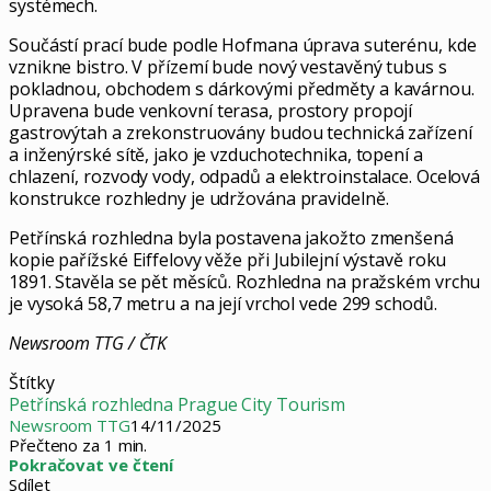
systémech.
Součástí prací bude podle Hofmana úprava suterénu, kde
vznikne bistro. V přízemí bude nový vestavěný tubus s
pokladnou, obchodem s dárkovými předměty a kavárnou.
Upravena bude venkovní terasa, prostory propojí
gastrovýtah a zrekonstruovány budou technická zařízení
a inženýrské sítě, jako je vzduchotechnika, topení a
chlazení, rozvody vody, odpadů a elektroinstalace. Ocelová
konstrukce rozhledny je udržována pravidelně.
Petřínská rozhledna byla postavena jakožto zmenšená
kopie pařížské Eiffelovy věže při Jubilejní výstavě roku
1891. Stavěla se pět měsíců. Rozhledna na pražském vrchu
je vysoká 58,7 metru a na její vrchol vede 299 schodů.
Newsroom TTG / ČTK
Štítky
Petřínská rozhledna
Prague City Tourism
Newsroom TTG
14/11/2025
Přečteno za 1 min.
Pokračovat ve čtení
Sdílet