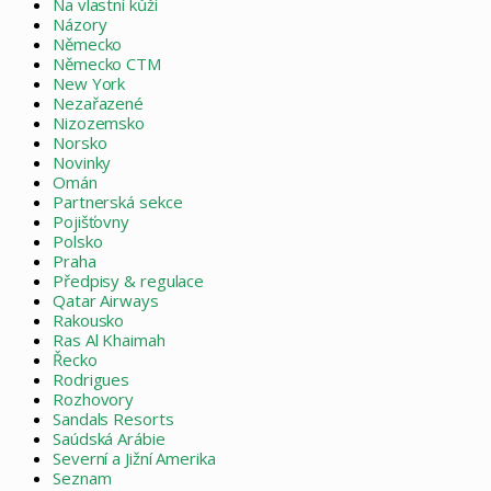
Na vlastní kůži
Názory
Německo
Německo CTM
New York
Nezařazené
Nizozemsko
Norsko
Novinky
Omán
Partnerská sekce
Pojišťovny
Polsko
Praha
Předpisy & regulace
Qatar Airways
Rakousko
Ras Al Khaimah
Řecko
Rodrigues
Rozhovory
Sandals Resorts
Saúdská Arábie
Severní a Jižní Amerika
Seznam