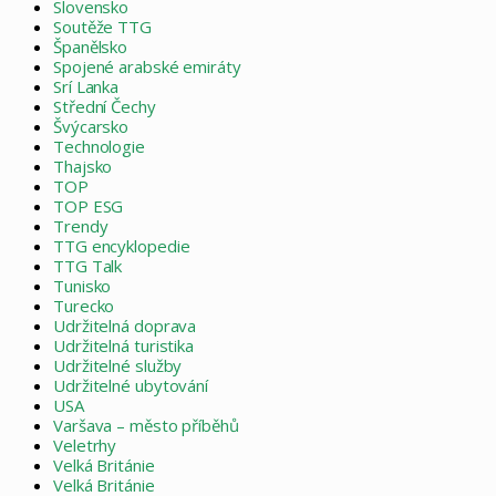
Slovensko
Soutěže TTG
Španělsko
Spojené arabské emiráty
Srí Lanka
Střední Čechy
Švýcarsko
Technologie
Thajsko
TOP
TOP ESG
Trendy
TTG encyklopedie
TTG Talk
Tunisko
Turecko
Udržitelná doprava
Udržitelná turistika
Udržitelné služby
Udržitelné ubytování
USA
Varšava – město příběhů
Veletrhy
Velká Británie
Velká Británie