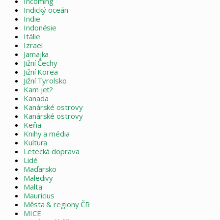
Incoming
Indický oceán
Indie
Indonésie
Itálie
Izrael
Jamajka
Jižní Čechy
Jižní Korea
Jižní Tyrolsko
Kam jet?
Kanada
Kanárské ostrovy
Kanárské ostrovy
Keňa
Knihy a média
Kultura
Letecká doprava
Lidé
Maďarsko
Maledivy
Malta
Mauricius
Města & regiony ČR
MICE