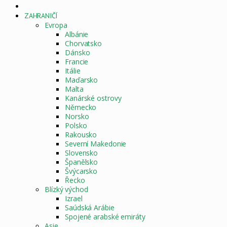
DOMOVSKÁ
STRÁNKA
ZAHRANIČÍ
Evropa
Albánie
Chorvatsko
Dánsko
Francie
Itálie
Maďarsko
Malta
Kanárské ostrovy
Německo
Norsko
Polsko
Rakousko
Severní Makedonie
Slovensko
Španělsko
Švýcarsko
Řecko
Blízký východ
Izrael
Saúdská Arábie
Spojené arabské emiráty
Asie