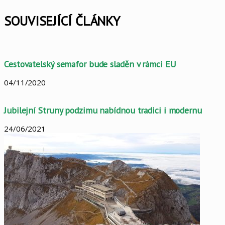
Facebook
X
LinkedIn
Pinterest
Skype
WhatsApp
Sdílet
Tisknout
mailem
SOUVISEJÍCÍ ČLÁNKY
Cestovatelský semafor bude sladěn v rámci EU
04/11/2020
Jubilejní Struny podzimu nabídnou tradici i modernu
24/06/2021