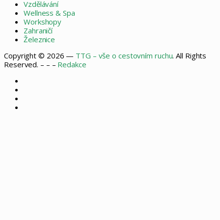
Vzdělávání
Wellness & Spa
Workshopy
Zahraničí
Železnice
Copyright © 2026 —
TTG – vše o cestovním ruchu
. All Rights
Reserved. – – –
Redakce
Facebook
X
Instagram
RSS
Facebook
X
WhatsApp
Telegram
Back
to
top
button