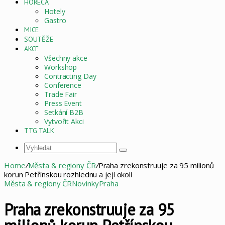
HORECA
Hotely
Gastro
MICE
SOUTĚŽE
AKCE
Všechny akce
Workshop
Contracting Day
Conference
Trade Fair
Press Event
Setkání B2B
Vytvořit Akci
TTG TALK
Vyhledat
Home
/
Města & regiony ČR
/
Praha zrekonstruuje za 95 milionů
korun Petřínskou rozhlednu a její okolí
Města & regiony ČR
Novinky
Praha
Praha zrekonstruuje za 95