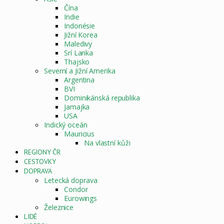
Čína
Indie
Indonésie
Jižní Korea
Maledivy
Srí Lanka
Thajsko
Severní a Jižní Amerika
Argentina
BVI
Dominikánská republika
Jamajka
USA
Indický oceán
Mauricius
Na vlastní kůži
REGIONY ČR
CESTOVKY
DOPRAVA
Letecká doprava
Condor
Eurowings
Železnice
LIDÉ