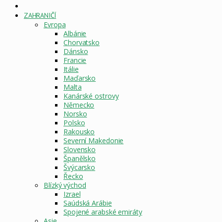
DOMOVSKÁ
STRÁNKA
ZAHRANIČÍ
Evropa
Albánie
Chorvatsko
Dánsko
Francie
Itálie
Maďarsko
Malta
Kanárské ostrovy
Německo
Norsko
Polsko
Rakousko
Severní Makedonie
Slovensko
Španělsko
Švýcarsko
Řecko
Blízký východ
Izrael
Saúdská Arábie
Spojené arabské emiráty
Asie