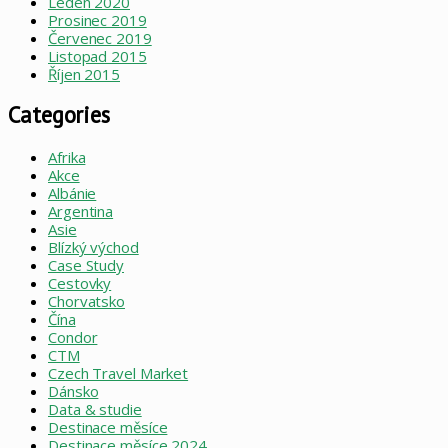
Leden 2020
Prosinec 2019
Červenec 2019
Listopad 2015
Říjen 2015
Categories
Afrika
Akce
Albánie
Argentina
Asie
Blízký východ
Case Study
Cestovky
Chorvatsko
Čína
Condor
CTM
Czech Travel Market
Dánsko
Data & studie
Destinace měsíce
Destinace měsíce 2024