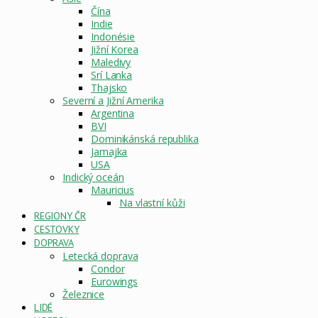
Čína
Indie
Indonésie
Jižní Korea
Maledivy
Srí Lanka
Thajsko
Severní a Jižní Amerika
Argentina
BVI
Dominikánská republika
Jamajka
USA
Indický oceán
Mauricius
Na vlastní kůži
REGIONY ČR
CESTOVKY
DOPRAVA
Letecká doprava
Condor
Eurowings
Železnice
LIDÉ