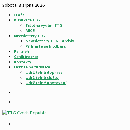
Sobota, 8 srpna 2026
O nás
Publikace TTG
Tištěná vydání TTG
MICE
Newslettery TTG
Newslettery TTG – Archiv
Přihlaste se k odběru
Partneři
Ceník inzerce
Kontakty
Udržitelná turistika
Udržitelná doprava
Udržitelné služby
Udržitelné ubytování
Sidebar
Menu
Vyhledat