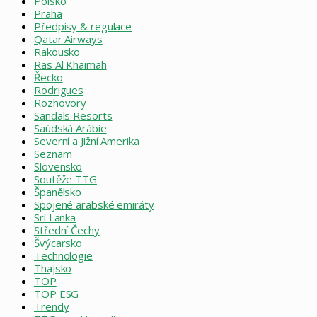
Polsko
Praha
Předpisy & regulace
Qatar Airways
Rakousko
Ras Al Khaimah
Řecko
Rodrigues
Rozhovory
Sandals Resorts
Saúdská Arábie
Severní a Jižní Amerika
Seznam
Slovensko
Soutěže TTG
Španělsko
Spojené arabské emiráty
Srí Lanka
Střední Čechy
Švýcarsko
Technologie
Thajsko
TOP
TOP ESG
Trendy