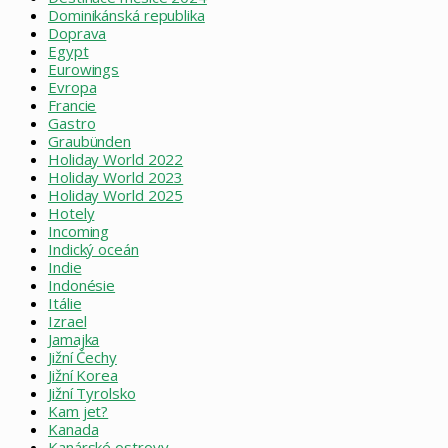
Dominikánská republika
Doprava
Egypt
Eurowings
Evropa
Francie
Gastro
Graubünden
Holiday World 2022
Holiday World 2023
Holiday World 2025
Hotely
Incoming
Indický oceán
Indie
Indonésie
Itálie
Izrael
Jamajka
Jižní Čechy
Jižní Korea
Jižní Tyrolsko
Kam jet?
Kanada
Kanárské ostrovy