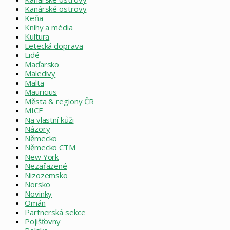
Kanárské ostrovy
Keňa
Knihy a média
Kultura
Letecká doprava
Lidé
Maďarsko
Maledivy
Malta
Mauricius
Města & regiony ČR
MICE
Na vlastní kůži
Názory
Německo
Německo CTM
New York
Nezařazené
Nizozemsko
Norsko
Novinky
Omán
Partnerská sekce
Pojišťovny