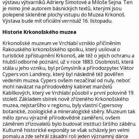
výstavu výtvarníků Adrieny Šimotové a Miloše Šejna. Ten
je mimo jiné autorem básnických textů, kterými jsou
polepené skleněné plochy vstupu do Muzea Krkonoš.
Výstava bude mít oficiální vernisáž 16. listopadu.
Historie Krkonošského muzea
Krkonošské muzeum ve Vrchlabí vzniklo přičiněním
Rakouského krkonošského spolku, který usiloval o
turistické zpřístupnění Krkonoš, ale též o jejich ochranu a
hlubší odborné poznání, už v roce 1883. Osobností, která
stála u jeho vzniku, byl průmyslník a přírodozpytec Viktor
Cypers von Landrecy, který byl následně též pověřen
vedením muzea. Cypers ovšem nezačínal od nuly, neboť
mohl navázat na přírodovědný kabinet manželů
Kablíkových, který ve Vrchlabí působil v první polovině 19.
století. Základem sbírek nově zřízeného Krkonošského
muzea, nejstaršího v regionu, byly vlastní Cypersovy
botanické, zoologické a mineralogické sběry. Muzeum tak
mělo zprvu výrazně přírodovědné zaměření, ovšem
záměrem zřizovatelů bylo budovat instituci širšího záběru.
Kulturně historické exponáty se však scházely jen velmi
pomalu a zde sehrál zásadní roli jeden významný dárce