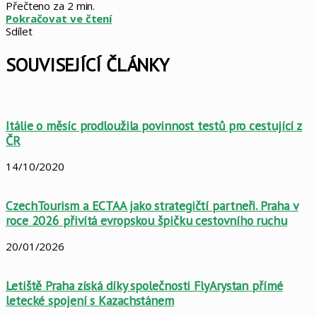
Přečteno za 2 min.
Pokračovat ve čtení
Sdílet
Facebook
X
LinkedIn
Pinterest
Skype
WhatsApp
Sdílet
Tisknout
mailem
SOUVISEJÍCÍ ČLÁNKY
Itálie o měsíc prodloužila povinnost testů pro cestující z
ČR
14/10/2020
CzechTourism a ECTAA jako strategičtí partneři. Praha v
roce 2026 přivítá evropskou špičku cestovního ruchu
20/01/2026
Letiště Praha získá díky společnosti FlyArystan přímé
letecké spojení s Kazachstánem