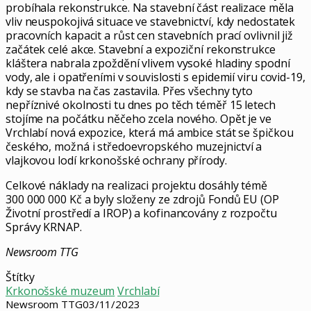
probíhala rekonstrukce. Na stavební část realizace měla
vliv neuspokojivá situace ve stavebnictví, kdy nedostatek
pracovních kapacit a růst cen stavebních prací ovlivnil již
začátek celé akce. Stavební a expoziční rekonstrukce
kláštera nabrala zpoždění vlivem vysoké hladiny spodní
vody, ale i opatřeními v souvislosti s epidemií viru covid-19,
kdy se stavba na čas zastavila. Přes všechny tyto
nepříznivé okolnosti tu dnes po těch téměř 15 letech
stojíme na počátku něčeho zcela nového. Opět je ve
Vrchlabí nová expozice, která má ambice stát se špičkou
českého, možná i středoevropského muzejnictví a
vlajkovou lodí krkonošské ochrany přírody.
Celkové náklady na realizaci projektu dosáhly témě
300 000 000 Kč a byly složeny ze zdrojů Fondů EU (OP
Životní prostředí a IROP) a kofinancovány z rozpočtu
Správy KRNAP.
Newsroom TTG
Štítky
Krkonošské muzeum
Vrchlabí
Newsroom TTG
03/11/2023