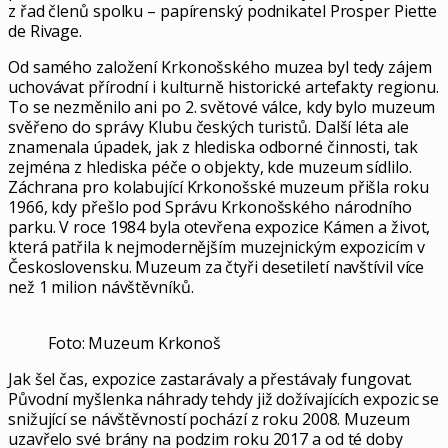
z řad členů spolku – papírenský podnikatel Prosper Piette
de Rivage.
Od samého založení Krkonošského muzea byl tedy zájem
uchovávat přírodní i kulturně historické artefakty regionu.
To se nezměnilo ani po 2. světové válce, kdy bylo muzeum
svěřeno do správy Klubu českých turistů. Další léta ale
znamenala úpadek, jak z hlediska odborné činnosti, tak
zejména z hlediska péče o objekty, kde muzeum sídlilo.
Záchrana pro kolabující Krkonošské muzeum přišla roku
1966, kdy přešlo pod Správu Krkonošského národního
parku. V roce 1984 byla otevřena expozice Kámen a život,
která patřila k nejmodernějším muzejnickým expozicím v
Československu. Muzeum za čtyři desetiletí navštívil více
než 1 milion návštěvníků.
Foto: Muzeum Krkonoš
Jak šel čas, expozice zastarávaly a přestávaly fungovat.
Původní myšlenka náhrady tehdy již dožívajících expozic se
snižující se návštěvností pochází z roku 2008. Muzeum
uzavřelo své brány na podzim roku 2017 a od té doby