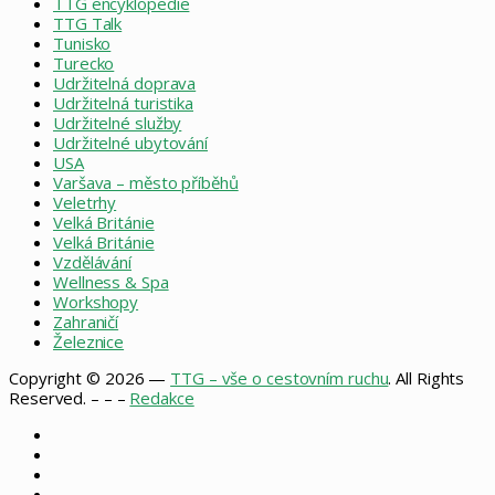
TTG encyklopedie
TTG Talk
Tunisko
Turecko
Udržitelná doprava
Udržitelná turistika
Udržitelné služby
Udržitelné ubytování
USA
Varšava – město příběhů
Veletrhy
Velká Británie
Velká Británie
Vzdělávání
Wellness & Spa
Workshopy
Zahraničí
Železnice
Copyright © 2026 —
TTG – vše o cestovním ruchu
. All Rights
Reserved. – – –
Redakce
Facebook
X
Instagram
RSS