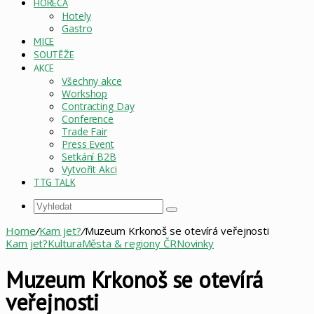
HORECA
Hotely
Gastro
MICE
SOUTĚŽE
AKCE
Všechny akce
Workshop
Contracting Day
Conference
Trade Fair
Press Event
Setkání B2B
Vytvořit Akci
TTG TALK
Vyhledat
Home
/
Kam jet?
/
Muzeum Krkonoš se otevírá veřejnosti
Kam jet?
Kultura
Města & regiony ČR
Novinky
Muzeum Krkonoš se otevírá
veřejnosti