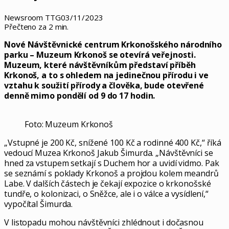
Newsroom TTG
03/11/2023
Přečteno za 2 min.
Nové Návštěvnické centrum Krkonošského národního
parku – Muzeum Krkonoš se otevírá veřejnosti.
Muzeum, které
návštěvníkům představí příběh
Krkonoš, a to s ohledem na jedinečnou přírodu i ve
vztahu k soužití přírody a člověka, bude otevřené
denně mimo pondělí od 9 do 17 hodin.
Foto: Muzeum Krkonoš
„Vstupné je 200 Kč, snížené 100 Kč a rodinné 400 Kč,“ říká
vedoucí Muzea Krkonoš Jakub Šimurda. „Návštěvníci se
hned za vstupem setkají s Duchem hor a uvidí vidmo. Pak
se seznámí s poklady Krkonoš a projdou kolem meandrů
Labe. V dalších částech je čekají expozice o krkonošské
tundře, o kolonizaci, o Sněžce, ale i o válce a vysídlení,“
vypočítal Šimurda.
V listopadu mohou návštěvníci zhlédnout i dočasnou