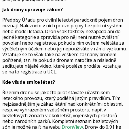
Jak drony upravuje zákon?
Předpisy Úřadu pro civilní letectví paradoxně pojem dron
neznají. Naleznete v nich pouze pojmy bezpilotní systém
nebo model letadla. Dron však fakticky nezapadá ani do
jedné kategorie a zpravidla pro něj není nutné zvláštní
povolení nebo registrace, pokud s ním ovšem nelétáte za
výdělečným účelem nebo jej nepoužíváte v rámci výzkumu.
Vztahuje se to však také na veškeré záznamy dronem
pořízené, tzn. že pokud s dronem natočíte a následně
zeditujete nějaké video, které posléze prodáte, vztahuje
se na to registrace u ÚCL.
Kde všude smíte létat?
Řízením dronu se jakožto pilot stáváte účastníkem
leteckého provozu, který podléhá jistým pravidlům. Tím
nejzásadnějším je zákaz létání nad konkrétními oblastmi,
resp. ve vyhrazeném vzdušném prostoru, např. v
bezletových zónách v okolí letišť, vojenských prostorů
nebo národních parků. Kompletní seznam bezletových
zón je možné najít na webu
DronView
. Drony do 0,91 kg