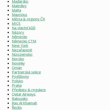
Maďarsko
Maledivy
Malta
Mauricius
Města & regiony ČR
MICE
Na vlastní kůži
Názory
Německo
Německo CTM
New York
Nezařazené
Nizozemsko
Norsko
Novinky
Omán
Partnerská sekce
Pojišťovny
Polsko
Praha
Předpisy & regulace
Qatar Airways
Rakousko
Ras Al Khaimah
Řecko