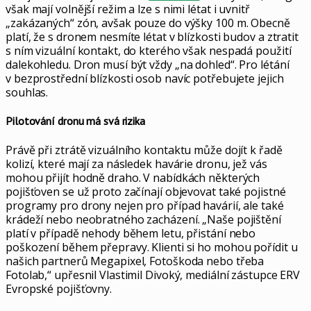
však mají volnější režim a lze s nimi létat i uvnitř
„zakázaných“ zón, avšak pouze do výšky 100 m. Obecně
platí, že s dronem nesmíte létat v blízkosti budov a ztratit
s ním vizuální kontakt, do kterého však nespadá použití
dalekohledu. Dron musí být vždy „na dohled“. Pro létání
v bezprostřední blízkosti osob navíc potřebujete jejich
souhlas.
Pilotování dronu má svá rizika
Právě při ztrátě vizuálního kontaktu může dojít k řadě
kolizí, které mají za následek havárie dronu, jež vás
mohou přijít hodně draho. V nabídkách některých
pojišťoven se už proto začínají objevovat také pojistné
programy pro drony nejen pro případ havárií, ale také
krádeží nebo neobratného zacházení. „Naše pojištění
platí v případě nehody během letu, přistání nebo
poškození během přepravy. Klienti si ho mohou pořídit u
našich partnerů Megapixel, Fotoškoda nebo třeba
Fotolab,“ upřesnil Vlastimil Divoký, mediální zástupce ERV
Evropské pojišťovny.