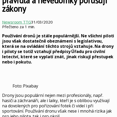
pravidla a nevědomky porušují
zákony
Newsroom TTG
31/03/2020
Přečteno za 1 min.
Používání dronů je stále populárnější. Ne všichni piloti
jsou však dostatečně obeznámeni s legislativou,
která se na ovládání těchto strojů vztahuje. Na drony
i piloty se totiž vztahují předpisy Úřadu pro civilní
letectví, které se vyplatí znát, jinak riskují přestupek
nebo i pokutu.
Foto: Pixabay
Drony jsou populární nejen mezi profesionály, např.
hasiči a záchranáři, ale i laiky, kteří je s oblibou využívají
na dovolených pro pořizování fotek či videí i při
sportování. Používání dronu však nese i mnohá rizika jak
pro jeho pilota, tak i pro okolí.