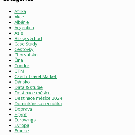
Afrika
Akce
Albánie
Argentina
Asie
Blízký východ
Case Study
Cestovky
Chorvatsko
Čína
Condor
CTM
Czech Travel Market
Dánsko
Data & studie
Destinace měsíce
Destinace měsíce 2024
Dominikánská republika
Doprava
Egypt
Eurowings
Evropa
Francie