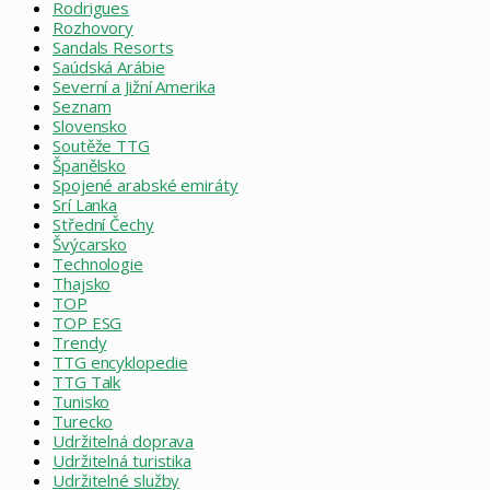
Rodrigues
Rozhovory
Sandals Resorts
Saúdská Arábie
Severní a Jižní Amerika
Seznam
Slovensko
Soutěže TTG
Španělsko
Spojené arabské emiráty
Srí Lanka
Střední Čechy
Švýcarsko
Technologie
Thajsko
TOP
TOP ESG
Trendy
TTG encyklopedie
TTG Talk
Tunisko
Turecko
Udržitelná doprava
Udržitelná turistika
Udržitelné služby