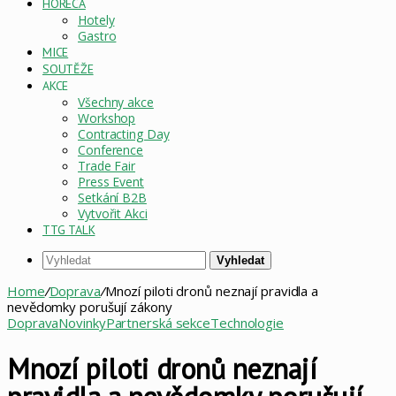
HORECA
Hotely
Gastro
MICE
SOUTĚŽE
AKCE
Všechny akce
Workshop
Contracting Day
Conference
Trade Fair
Press Event
Setkání B2B
Vytvořit Akci
TTG TALK
Vyhledat
Home
/
Doprava
/
Mnozí piloti dronů neznají pravidla a
nevědomky porušují zákony
Doprava
Novinky
Partnerská sekce
Technologie
Mnozí piloti dronů neznají