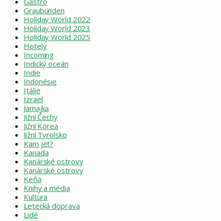
Gastro
Graubünden
Holiday World 2022
Holiday World 2023
Holiday World 2025
Hotely
Incoming
Indický oceán
Indie
Indonésie
Itálie
Izrael
Jamajka
Jižní Čechy
Jižní Korea
Jižní Tyrolsko
Kam jet?
Kanada
Kanárské ostrovy
Kanárské ostrovy
Keňa
Knihy a média
Kultura
Letecká doprava
Lidé