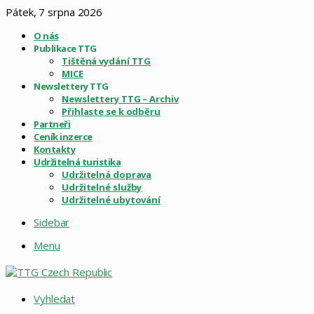
Pátek, 7 srpna 2026
O nás
Publikace TTG
Tištěná vydání TTG
MICE
Newslettery TTG
Newslettery TTG – Archiv
Přihlaste se k odběru
Partneři
Ceník inzerce
Kontakty
Udržitelná turistika
Udržitelná doprava
Udržitelné služby
Udržitelné ubytování
Sidebar
Menu
Vyhledat