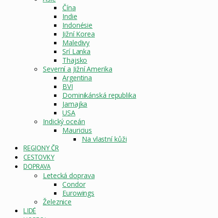
Čína
Indie
Indonésie
Jižní Korea
Maledivy
Srí Lanka
Thajsko
Severní a Jižní Amerika
Argentina
BVI
Dominikánská republika
Jamajka
USA
Indický oceán
Mauricius
Na vlastní kůži
REGIONY ČR
CESTOVKY
DOPRAVA
Letecká doprava
Condor
Eurowings
Železnice
LIDÉ