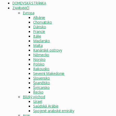
DOMOVSKÁ STRÁNKA
ZAHRANIČÍ
Evropa
Albánie
Chorvatsko
Dánsko
Francie
Itálie
Maďarsko
Malta
Kanárské ostrovy
Německo
Norsko
Polsko
Rakousko
Severní Makedonie
Slovensko
Španělsko
Švýcarsko
Řecko
Blízký východ
Izrael
Saúdská Arábie
Spojené arabské emiráty
Asie