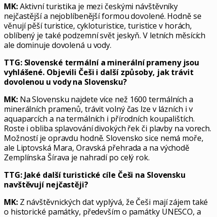
MK:
Aktivní turistika je mezi českými návštěvníky
nejčastější a nejoblíbenější formou dovolené. Hodně se
věnují pěší turistice, cykloturistice, turistice v horách,
oblíbený je také podzemní svět jeskyň. V letních měsících
ale dominuje dovolená u vody.
TTG: Slovenské termální a minerální prameny jsou
vyhlášené. Objevili Češi i další způsoby, jak trávit
dovolenou u vody na Slovensku?
MK:
Na Slovensku najdete více než 1600 termálních a
minerálních pramenů, trávit volný čas lze v lázních i v
aquaparcích a na termálních i přírodních koupalištích.
Roste i obliba splavování divokých řek či plavby na vorech.
Možností je opravdu hodně. Slovensko sice nemá moře,
ale Liptovská Mara, Oravská přehrada a na východě
Zemplínska Šírava je nahradí po celý rok.
TTG: Jaké další turistické cíle Češi na Slovensku
navštěvují nejčastěji?
MK:
Z návštěvnických dat vyplývá, že Češi mají zájem také
o historické památky, především o památky UNESCO, a