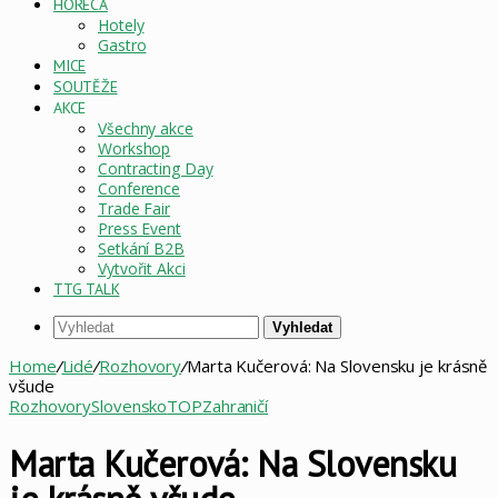
HORECA
Hotely
Gastro
MICE
SOUTĚŽE
AKCE
Všechny akce
Workshop
Contracting Day
Conference
Trade Fair
Press Event
Setkání B2B
Vytvořit Akci
TTG TALK
Vyhledat
Home
/
Lidé
/
Rozhovory
/
Marta Kučerová: Na Slovensku je krásně
všude
Rozhovory
Slovensko
TOP
Zahraničí
Marta Kučerová: Na Slovensku