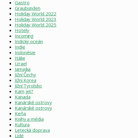
Gastro
Graubünden
Holiday World 2022
Holiday World 2023
Holiday World 2025
Hotely
Incoming
Indický oceán
Indie
Indonésie
Itálie
Izrael
Jamajka
Jižní Čechy
Jižní Korea
Jižní Tyrolsko
Kam jet?
Kanada
Kanárské ostrovy
Kanárské ostrovy
Keňa
Knihy a média
Kultura
Letecká doprava
Lidé