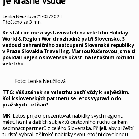
je krásně všude
Lenka Neužilová
21/03/2024
Přečteno za 3 min.
Ke stálicím mezi vystavovateli na veletrhu Holiday
World
& Region World rozhodně patří Slovensko. S
vedoucí zahraničního zastoupení Slovenské republiky
v Praze Slovakia Travel Ing. Martou Kučerovou jsme si
povídali nejen o slovenské účasti na letošním ročníku
veletrhu.
Foto: Lenka Neužilová
TTG: Váš stánek na veletrhu patří vždy k největším.
Kolik slovenských partnerů se letos vypravilo do
pražských Letňan?
MK:
Letos přijelo prezentovat nabídky svých regionů,
měst, lázní a dalších subjektů cestovního ruchu celkem
sedmnáct partnerů z celého Slovenska. Přijeli, aby si čeští
turisté vybrali z široké nabídky svou letošní dovolenou.