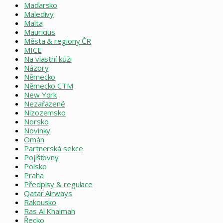
Maďarsko
Maledivy
Malta
Mauricius
Města & regiony ČR
MICE
Na vlastní kůži
Názory
Německo
Německo CTM
New York
Nezařazené
Nizozemsko
Norsko
Novinky
Omán
Partnerská sekce
Pojišťovny
Polsko
Praha
Předpisy & regulace
Qatar Airways
Rakousko
Ras Al Khaimah
Řecko