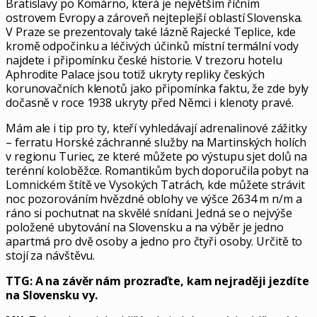
Bratislavy po Komárno, která je největším říčním
ostrovem Evropy a zároveň nejteplejší oblastí Slovenska.
V Praze se prezentovaly také lázně Rajecké Teplice, kde
kromě odpočinku a léčivých účinků místní termální vody
najdete i připomínku české historie. V trezoru hotelu
Aphrodite Palace jsou totiž ukryty repliky českých
korunovačních klenotů jako připomínka faktu, že zde byly
dočasně v roce 1938 ukryty před Němci i klenoty pravé.
Mám ale i tip pro ty, kteří vyhledávají adrenalinové zážitky
– ferratu Horské záchranné služby na Martinských holích
v regionu Turiec, ze které můžete po výstupu sjet dolů na
terénní koloběžce. Romantikům bych doporučila pobyt na
Lomnickém štítě ve Vysokých Tatrách, kde můžete strávit
noc pozorováním hvězdné oblohy ve výšce 2634 m n/m a
ráno si pochutnat na skvělé snídani. Jedná se o nejvýše
položené ubytování na Slovensku a na výběr je jedno
apartmá pro dvě osoby a jedno pro čtyři osoby. Určitě to
stojí za návštěvu.
TTG: A na závěr nám prozraďte, kam nejraději jezdíte
na Slovensku vy.