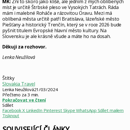
MK:
Zní to skoro jako klišé, ale jedním z mých oblíbených
míst je určitě Štrbské pleso ve Vysokých Tatrách. Ráda
mám i malebné Roháče a rázovitou Oravu. Mezi má
oblíbená města určitě patří Bratislava, lázeňské město
Piešťany a historický Trenčín, který se v roce 2026 bude
pyšnit titulem Evropské hlavní město kultury. Na
Slovensku je ale krásně všude a máte ho na dosah.
Děkuji za rozhovor.
Lenka Neužilová
Štítky
Slovakia Travel
Lenka Neužilová
21/03/2024
Přečteno za 3 min.
Pokračovat ve čtení
Sdílet
Facebook
X
LinkedIn
Pinterest
Skype
WhatsApp
Sdílet mailem
Tisknout
SOUVISEJÍCÍ ČLÁNKY