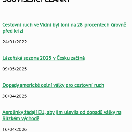
Cestovní ruch ve Vídni byl loni na 28 procentech úrovně
před krizí
24/01/2022
Lázeňská sezona 2025 v Česku začíná
09/05/2025
Dopady americké celní války pro cestovní ruch
30/04/2025
Aerolinky žádají EU, aby jim ulevila od dopadů války na
Blízkém východě
16/04/2026