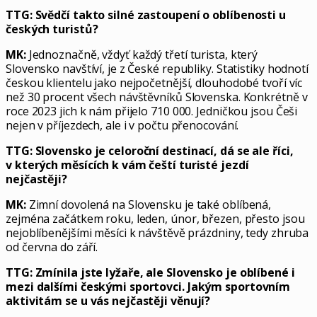
TTG: Svědčí takto silné zastoupení o oblíbenosti u
českých turistů?
MK:
Jednoznačně, vždyť každý třetí turista, který
Slovensko navštíví, je z České republiky. Statistiky hodnotí
českou klientelu jako nejpočetnější, dlouhodobé tvoří víc
než 30 procent všech návštěvníků Slovenska. Konkrétně v
roce 2023 jich k nám přijelo 710 000. Jedničkou jsou Češi
nejen v příjezdech, ale i v počtu přenocování.
TTG: Slovensko je celoroční destinací, dá se ale říci,
v kterých měsících k vám čeští turisté jezdí
nejčastěji?
MK:
Zimní dovolená na Slovensku je také oblíbená,
zejména začátkem roku, leden, únor, březen, přesto jsou
nejoblíbenějšími měsíci k návštěvě prázdniny, tedy zhruba
od června do září.
TTG: Zmínila jste lyžaře, ale Slovensko je oblíbené i
mezi dalšími českými sportovci. Jakým sportovním
aktivitám se u vás nejčastěji věnují?