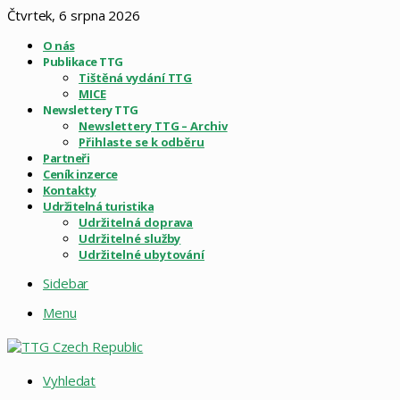
Čtvrtek, 6 srpna 2026
O nás
Publikace TTG
Tištěná vydání TTG
MICE
Newslettery TTG
Newslettery TTG – Archiv
Přihlaste se k odběru
Partneři
Ceník inzerce
Kontakty
Udržitelná turistika
Udržitelná doprava
Udržitelné služby
Udržitelné ubytování
Sidebar
Menu
Vyhledat