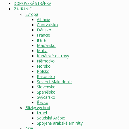
DOMOVSKÁ STRÁNKA
ZAHRANIČÍ
Evropa
Albánie
Chorvatsko
Dánsko
Francie
Itálie
Maďarsko
Malta
Kanárské ostrovy
Německo
Norsko
Polsko
Rakousko
Severní Makedonie
Slovensko
Španělsko
Švýcarsko
Řecko
Blízký východ
Izrael
Saúdská Arábie
Spojené arabské emiráty
Asie