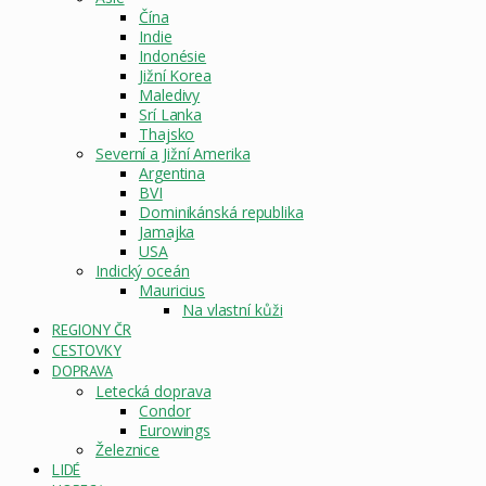
Čína
Indie
Indonésie
Jižní Korea
Maledivy
Srí Lanka
Thajsko
Severní a Jižní Amerika
Argentina
BVI
Dominikánská republika
Jamajka
USA
Indický oceán
Mauricius
Na vlastní kůži
REGIONY ČR
CESTOVKY
DOPRAVA
Letecká doprava
Condor
Eurowings
Železnice
LIDÉ