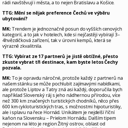
rádi navštěvují i města, a to nejen Bratislavu a Košice.
TTG: Mění se nějak preference Čechů ve výběru
ubytování?
MK:
Trendem je jednoznačně posun do vyšších cenových
kategorií, a to jak v hotelech, kde si nejčastěji vybírají 3–
4hvězdičková zařízení, tak v úrovni kempů, která se
výrazně zkvalitnila.
TTG: Vybírat ze 17 partnerů je jistě obtížné, přesto
zkuste vybrat tři destinace, kam byste letos Čechy
pozvala.
MK:
To je opravdu náročné, protože každý z partnerů na
našem stánku se může pochlubit zajímavými nabídkami,
ale protože Liptov a Tatry zná asi každý, doporučila bych
například Slovenský ráj s jeho nádhernou přírodou, více
než 300 km značených turistických chodníků, něco přes
600 km cykloturistických tras, s možnostmi hipoturistiky,
ale i splavu na řece Hornád. Unikátem je nejdelší říční
kaňon na Slovensku – Prielom Hornádu. Dalším tipem
nejenom na léto je region Žitný ostrov, oblast od