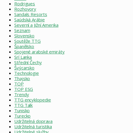
Rodrigues
Rozhovory
Sandals Resorts
Saúdská Arábie
Severní a Jižní Amerika
Seznam
Slovensko
Soutěže TTG
Španělsko
Spojené arabské emiráty
Srí Lanka
Střední Čechy
Švýcarsko
Technologie
Thajsko
TOP
TOP ESG
Trendy
TTG encyklopedie
TTG Talk
Tunisko
Turecko
Udržitelná doprava
Udržitelná turistika
Udržitelné služby