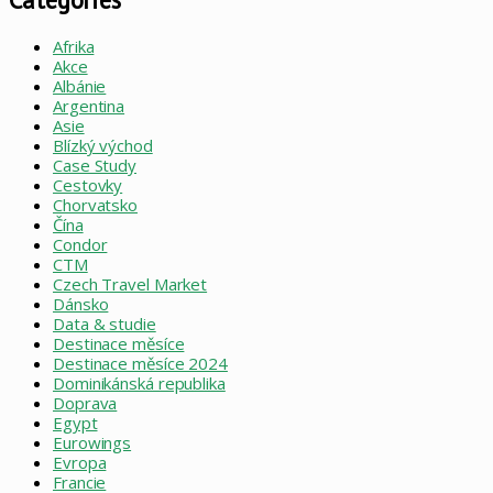
Afrika
Akce
Albánie
Argentina
Asie
Blízký východ
Case Study
Cestovky
Chorvatsko
Čína
Condor
CTM
Czech Travel Market
Dánsko
Data & studie
Destinace měsíce
Destinace měsíce 2024
Dominikánská republika
Doprava
Egypt
Eurowings
Evropa
Francie