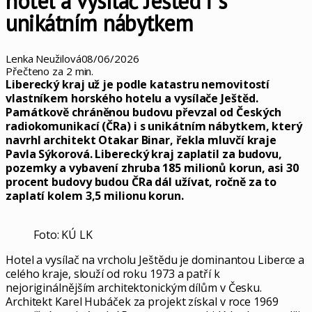
hotel a vysílač Ještěd i s
unikátním nábytkem
Lenka Neužilová
08/06/2026
Přečteno za 2 min.
Liberecký kraj už je podle katastru nemovitostí
vlastníkem horského hotelu a vysílače Ještěd.
Památkově chráněnou budovu převzal od Českých
radiokomunikací (ČRa) i s unikátním nábytkem, který
navrhl architekt Otakar Binar, řekla mluvčí kraje
Pavla Sýkorová. Liberecký kraj zaplatil za budovu,
pozemky a vybavení zhruba 185 milionů korun, asi 30
procent budovy budou ČRa dál užívat, ročně za to
zaplatí kolem 3,5 milionu korun.
Foto: KÚ LK
Hotel a vysílač na vrcholu Ještědu je dominantou Liberce a
celého kraje, slouží od roku 1973 a patří k
nejoriginálnějším architektonickým dílům v Česku.
Architekt Karel Hubáček za projekt získal v roce 1969