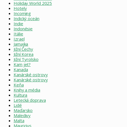
Holiday World 2025
Hotely
Incoming
Indický oceán
Indie
Indonésie
Itálie
Izrael
Jamajka
Jižní Čechy
Jižní Korea
Jižní Tyrolsko
Kam jet?
Kanada
Kanárské ostrovy
Kanárské ostrovy
Keňa
Knihy a média
Kultura
Letecká doprava
Lidé
Maďarsko
Maledivy
Malta
Mauricius