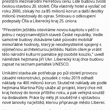
prestižní mezinárodní Perretovu cenu. Lidé budovu zvolili
českou stavbou 20. století. ČRa vlastnily hotel a vysílač od
roku 2000, získaly ho za 85 milionů korun a další desítky
milionů investovaly do oprav. Smlouvu o odkoupení
podepsaly ČRa a Liberecký kraj 25. února.
“Převzetím Ještědu otevíráme novou kapitolu v péči o
jednu z nejvýznamnějších staveb České republiky. Vedle
samotné budovy získáváme také původní mobiliář
mimořádné hodnoty, který je neodmyslitelně spojený s
výjimečnou architekturou Ještědu. Naším cílem je vrátit
této národní kulturní památce její osobité kouzlo,” uvedl
náměstek hejtmana Jiří Ulvr. Liberecký kraj chce budovu
zapsat na seznam památek UNESCO.
Unikátní stavba ale potřebuje po půl století provozu
zásadní rekonstrukci, posudek z roku 2019 odhadl
náklady na 400 milionů korun. Skutečné náklady ale podle
hejtmana Martina Půty ukáže až projekt, který chce mít
kraj hotový do konce příštího roku, a pak veřejná soutěž
na dodavatele. Práce by měly jít souběžně s výstavbou
nové lanovky na Ještěd, kterou připravuje město Liberec.