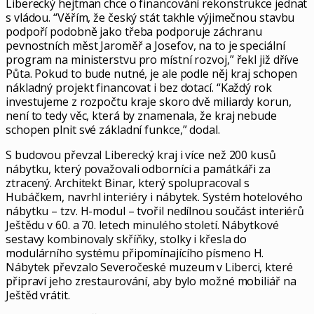
Liberecký hejtman chce o financování rekonstrukce jednat
s vládou. “Věřím, že český stát takhle výjimečnou stavbu
podpoří podobně jako třeba podporuje záchranu
pevnostních měst Jaroměř a Josefov, na to je speciální
program na ministerstvu pro místní rozvoj,” řekl již dříve
Půta. Pokud to bude nutné, je ale podle něj kraj schopen
nákladný projekt financovat i bez dotací. “Každý rok
investujeme z rozpočtu kraje skoro dvě miliardy korun,
není to tedy věc, která by znamenala, že kraj nebude
schopen plnit své základní funkce,” dodal.
S budovou převzal Liberecký kraj i více než 200 kusů
nábytku, který považovali odborníci a památkáři za
ztracený. Architekt Binar, který spolupracoval s
Hubáčkem, navrhl interiéry i nábytek. Systém hotelového
nábytku – tzv. H-modul – tvořil nedílnou součást interiérů
Ještědu v 60. a 70. letech minulého století. Nábytkové
sestavy kombinovaly skříňky, stolky i křesla do
modulárního systému připomínajícího písmeno H.
Nábytek převzalo Severočeské muzeum v Liberci, které
připraví jeho zrestaurování, aby bylo možné mobiliář na
Ještěd vrátit.