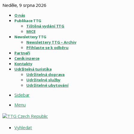
Neděle, 9 srpna 2026
O nás
Publikace TTG
Tištěná vydání TTG
MICE
Newslettery TTG
Newslettery TTG – Archiv
Přihlaste se k odběru
Partneři
Ceník inzerce
Kontakty
Udržitelná turistika
Udržitelná doprava
Udržitelné služby
Udržitelné ubytování
Sidebar
Menu
Vyhledat