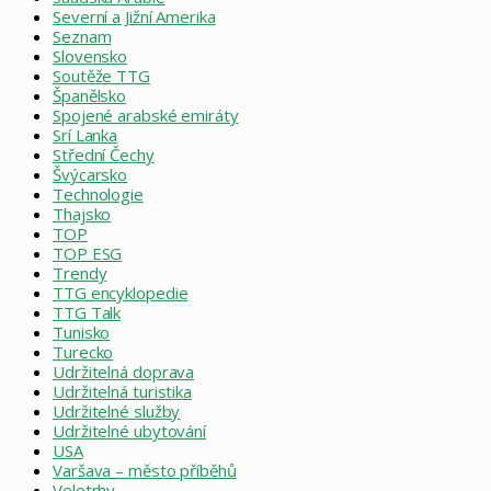
Severní a Jižní Amerika
Seznam
Slovensko
Soutěže TTG
Španělsko
Spojené arabské emiráty
Srí Lanka
Střední Čechy
Švýcarsko
Technologie
Thajsko
TOP
TOP ESG
Trendy
TTG encyklopedie
TTG Talk
Tunisko
Turecko
Udržitelná doprava
Udržitelná turistika
Udržitelné služby
Udržitelné ubytování
USA
Varšava – město příběhů
Veletrhy