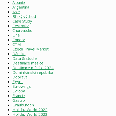
Albánie
Argentina
Asie
Blízký východ
Case Study
Cestovky
Chorvatsko
Čína
Condor
CTM
Czech Travel Market
Dánsko
Data & studie
Destinace měsíce
Destinace měsíce 2024
Dominikánská republika
Doprava
Egypt
Eurowings
Evropa
Francie
Gastro
Graubünden
Holiday World 2022
Holiday World 2023