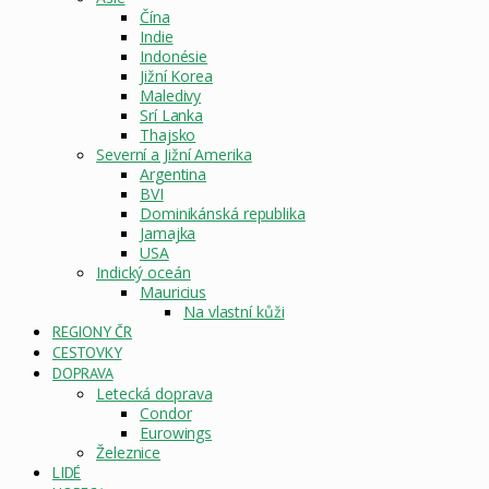
Čína
Indie
Indonésie
Jižní Korea
Maledivy
Srí Lanka
Thajsko
Severní a Jižní Amerika
Argentina
BVI
Dominikánská republika
Jamajka
USA
Indický oceán
Mauricius
Na vlastní kůži
REGIONY ČR
CESTOVKY
DOPRAVA
Letecká doprava
Condor
Eurowings
Železnice
LIDÉ