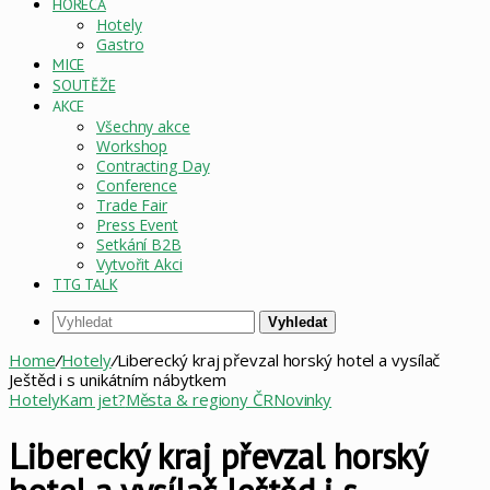
HORECA
Hotely
Gastro
MICE
SOUTĚŽE
AKCE
Všechny akce
Workshop
Contracting Day
Conference
Trade Fair
Press Event
Setkání B2B
Vytvořit Akci
TTG TALK
Vyhledat
Home
/
Hotely
/
Liberecký kraj převzal horský hotel a vysílač
Ještěd i s unikátním nábytkem
Hotely
Kam jet?
Města & regiony ČR
Novinky
Liberecký kraj převzal horský