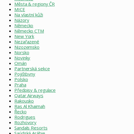
Města & regiony ČR
MICE
Na vlastní kůži
Názory
Německo
Německo CTM
New York
Nezařazené
Nizozemsko
Norsko
Novinky
Omán
Partnerská sekce
Pojišťovny
Polsko
Praha
Předpisy & regulace
Qatar Airways
Rakousko
Ras Al Khaimah
Řecko
Rodrigues
Rozhovory
Sandals Resorts
Saúdská Arábie