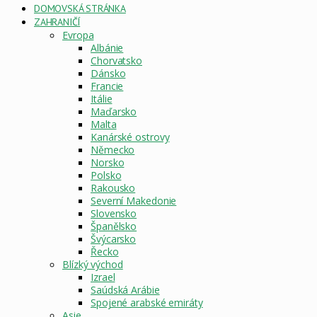
DOMOVSKÁ STRÁNKA
ZAHRANIČÍ
Evropa
Albánie
Chorvatsko
Dánsko
Francie
Itálie
Maďarsko
Malta
Kanárské ostrovy
Německo
Norsko
Polsko
Rakousko
Severní Makedonie
Slovensko
Španělsko
Švýcarsko
Řecko
Blízký východ
Izrael
Saúdská Arábie
Spojené arabské emiráty
Asie