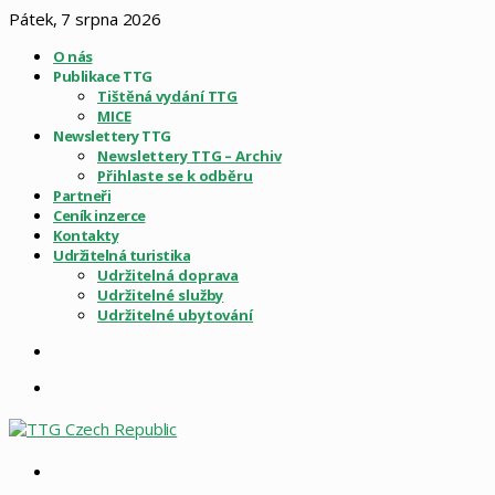
Pátek, 7 srpna 2026
O nás
Publikace TTG
Tištěná vydání TTG
MICE
Newslettery TTG
Newslettery TTG – Archiv
Přihlaste se k odběru
Partneři
Ceník inzerce
Kontakty
Udržitelná turistika
Udržitelná doprava
Udržitelné služby
Udržitelné ubytování
Sidebar
Menu
Vyhledat