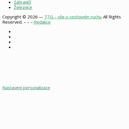
Zahraničí
Železnice
Copyright © 2026 —
TTG – vše o cestovním ruchu
. All Rights
Reserved. – – –
Redakce
Facebook
X
Instagram
RSS
Facebook
X
WhatsApp
Telegram
Back
to
top
button
Nastavení personalizace