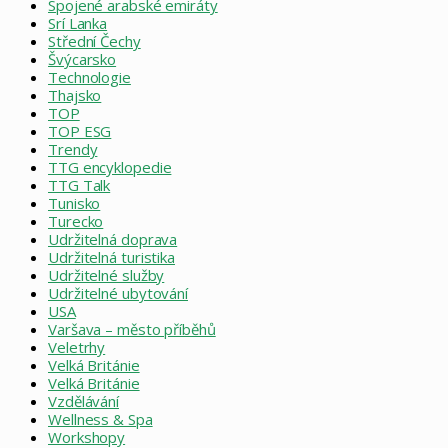
Spojené arabské emiráty
Srí Lanka
Střední Čechy
Švýcarsko
Technologie
Thajsko
TOP
TOP ESG
Trendy
TTG encyklopedie
TTG Talk
Tunisko
Turecko
Udržitelná doprava
Udržitelná turistika
Udržitelné služby
Udržitelné ubytování
USA
Varšava – město příběhů
Veletrhy
Velká Británie
Velká Británie
Vzdělávání
Wellness & Spa
Workshopy