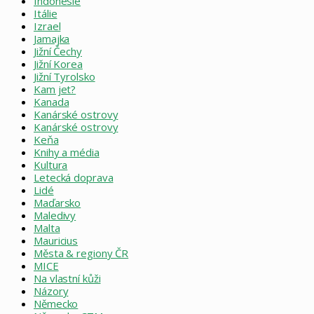
Indonésie
Itálie
Izrael
Jamajka
Jižní Čechy
Jižní Korea
Jižní Tyrolsko
Kam jet?
Kanada
Kanárské ostrovy
Kanárské ostrovy
Keňa
Knihy a média
Kultura
Letecká doprava
Lidé
Maďarsko
Maledivy
Malta
Mauricius
Města & regiony ČR
MICE
Na vlastní kůži
Názory
Německo