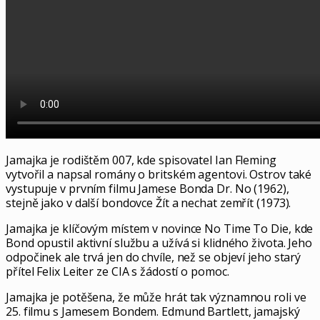
Jamajka je rodištěm 007, kde spisovatel Ian Fleming
vytvořil a napsal romány o britském agentovi. Ostrov také
vystupuje v prvním filmu Jamese Bonda Dr. No (1962),
stejně jako v další bondovce Žít a nechat zemřít (1973).
Jamajka je klíčovým místem v novince No Time To Die, kde
Bond opustil aktivní službu a užívá si klidného života. Jeho
odpočinek ale trvá jen do chvíle, než se objeví jeho starý
přítel Felix Leiter ze CIA s žádostí o pomoc.
Jamajka je potěšena, že může hrát tak významnou roli ve
25. filmu s Jamesem Bondem. Edmund Bartlett, jamajský