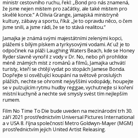
ministr cestovního ruchu, řekl: „Bond pro nás znamená,
že jsme nejen místem pro začátky, ale také místem pro
skvělé konce.“ A Olivia Grange, jamajská ministryně
kultury, zábavy a sportu, říká: „Je to opravdu něco, o čem
jsme snili, a jsme rádi, že se to stává realitou.“
Jamajka je známá svými majestátními zelenými kopci,
plážemi s bílým pískem a tyrkysovými vodami. Ať už je to
odpočinek na pláži Laughing Waters Beach, kde se Honey
Ryder slavně vynořil z vody v Dr. No, nebo při prohlídce
méně známých míst z románů a filmů, Jamajka uchvátí
turisty, kteří se chtějí vydat po stopách Jamese Bonda.
Dopřejte si osvěžující koupání na světově proslulých
plážích, nechte se ohromit nejvyššími vodopády, houpejte
se v pulzujícím rytmu hudby reggae, vychutnejte si koření
místní kuchyně a nechte své smysly svést tím nejlepším
rumem.
Film No Time To Die bude uveden na mezinárodní trh 30.
září 2021 prostřednictvím Universal Pictures International
a v USA 8. října společností Metro Goldwyn-Mayer (MGM)
prostřednictvím jejich United Artist Releasing.