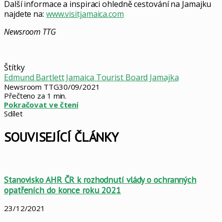
Další informace a inspiraci ohledně cestování na Jamajku
najdete na:
www.visitjamaica.com
Newsroom TTG
Štítky
Edmund Bartlett
Jamaica Tourist Board
Jamajka
Newsroom TTG
30/09/2021
Přečteno za 1 min.
Pokračovat ve čtení
Sdílet
Facebook
X
LinkedIn
Pinterest
Skype
WhatsApp
Sdílet
Tisknout
mailem
SOUVISEJÍCÍ ČLÁNKY
Stanovisko AHR ČR k rozhodnutí vlády o ochranných
opatřeních do konce roku 2021
23/12/2021