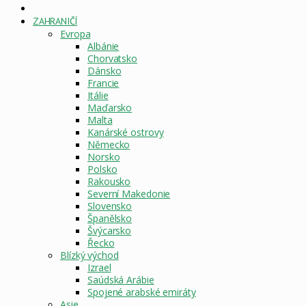
DOMOVSKÁ
STRÁNKA
ZAHRANIČÍ
Evropa
Albánie
Chorvatsko
Dánsko
Francie
Itálie
Maďarsko
Malta
Kanárské ostrovy
Německo
Norsko
Polsko
Rakousko
Severní Makedonie
Slovensko
Španělsko
Švýcarsko
Řecko
Blízký východ
Izrael
Saúdská Arábie
Spojené arabské emiráty
Asie