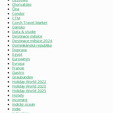
Chorvatsko
Čína
Condor
CTM
Czech Travel Market
Dánsko
Data & studie
Destinace měsíce
Destinace měsíce 2024
Dominikánská republika
Doprava
Egypt
Eurowings
Evropa
Francie
Gastro
Graubünden
Holiday World 2022
Holiday World 2023
Holiday World 2025
Hotely
Incoming
Indický oceán
Indie