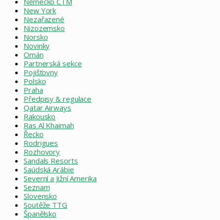
Německo CTM
New York
Nezařazené
Nizozemsko
Norsko
Novinky
Omán
Partnerská sekce
Pojišťovny
Polsko
Praha
Předpisy & regulace
Qatar Airways
Rakousko
Ras Al Khaimah
Řecko
Rodrigues
Rozhovory
Sandals Resorts
Saúdská Arábie
Severní a Jižní Amerika
Seznam
Slovensko
Soutěže TTG
Španělsko