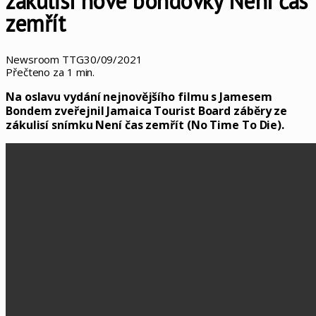
zákulisí nové bondovky Není čas
zemřít
Newsroom TTG
30/09/2021
Přečteno za 1 min.
Na oslavu vydání nejnovějšího filmu s Jamesem
Bondem zveřejnil Jamaica Tourist Board záběry ze
zákulisí snímku Není čas zemřít (No Time To Die).