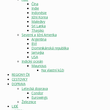
Čína
Indie
Indonésie
Jižní Korea
Maledivy
Srí Lanka
Thajsko
Severní a Jižní Amerika
Argentina
BVI
Dominikánská republika
Jamajka
USA
Indický oceán
Mauricius
Na vlastní kůži
REGIONY ČR
CESTOVKY
DOPRAVA
Letecká doprava
Condor
Eurowings
Železnice
LIDÉ