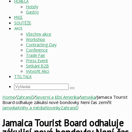
HORECA
Hotely
Gastro
MICE
SOUTĚŽE
AKCE
Všechny akce
Workshop
Contracting Day
Conference
Trade Fair
Press Event
Setkání B2B
Vytvořit Akci
TTG TALK
Vyhledat
Home
/
Zahraničí
/
Severní a Jižní Amerika
/
Jamajka
/
Jamaica Tourist
Board odhaluje zákulisí nové bondovky Není čas zemřít
Jamajka
Knihy a média
Novinky
Zahraničí
Jamaica Tourist Board odhaluje