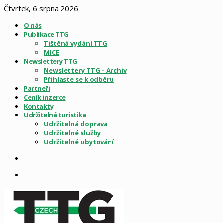
Čtvrtek, 6 srpna 2026
O nás
Publikace TTG
Tištěná vydání TTG
MICE
Newslettery TTG
Newslettery TTG – Archiv
Přihlaste se k odběru
Partneři
Ceník inzerce
Kontakty
Udržitelná turistika
Udržitelná doprava
Udržitelné služby
Udržitelné ubytování
Sidebar
Menu