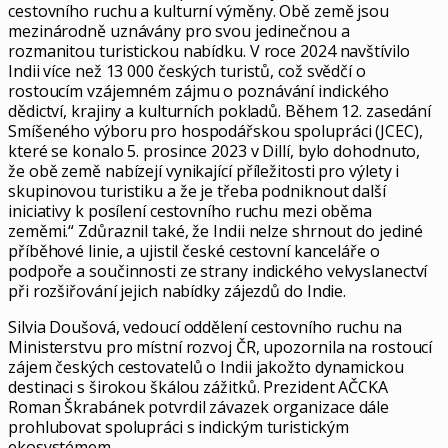
cestovního ruchu a kulturní výměny. Obě země jsou
mezinárodně uznávány pro svou jedinečnou a
rozmanitou turistickou nabídku. V roce 2024 navštívilo
Indii více než 13 000 českých turistů, což svědčí o
rostoucím vzájemném zájmu o poznávání indického
dědictví, krajiny a kulturních pokladů. Během 12. zasedání
Smíšeného výboru pro hospodářskou spolupráci (JCEC),
které se konalo 5. prosince 2023 v Dillí, bylo dohodnuto,
že obě země nabízejí vynikající příležitosti pro výlety i
skupinovou turistiku a že je třeba podniknout další
iniciativy k posílení cestovního ruchu mezi oběma
zeměmi.“ Zdůraznil také, že Indii nelze shrnout do jediné
příběhové linie, a ujistil české cestovní kanceláře o
podpoře a součinnosti ze strany indického velvyslanectví
při rozšiřování jejich nabídky zájezdů do Indie.
Silvia Doušová, vedoucí oddělení cestovního ruchu na
Ministerstvu pro místní rozvoj ČR, upozornila na rostoucí
zájem českých cestovatelů o Indii jakožto dynamickou
destinaci s širokou škálou zážitků. Prezident AČCKA
Roman Škrabánek potvrdil závazek organizace dále
prohlubovat spolupráci s indickým turistickým
ekosystémem.