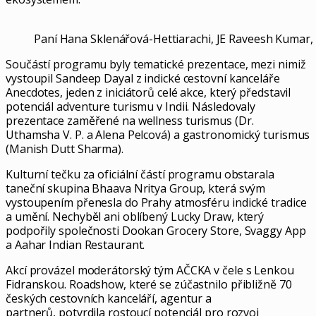
Paní Hana Sklenářová-Hettiarachi, JE Raveesh Kumar, i
Součástí programu byly tematické prezentace, mezi nimiž
vystoupil Sandeep Dayal z indické cestovní kanceláře
Anecdotes, jeden z iniciátorů celé akce, který představil
potenciál adventure turismu v Indii. Následovaly
prezentace zaměřené na wellness turismus (Dr.
Uthamsha V. P. a Alena Pelcová) a gastronomický turismus
(Manish Dutt Sharma).
Kulturní tečku za oficiální částí programu obstarala
taneční skupina Bhaava Nritya Group, která svým
vystoupením přenesla do Prahy atmosféru indické tradice
a umění. Nechyběl ani oblíbený Lucky Draw, který
podpořily společnosti Dookan Grocery Store, Svaggy App
a Aahar Indian Restaurant.
Akcí provázel moderátorský tým AČCKA v čele s Lenkou
Fidranskou. Roadshow, které se zúčastnilo přibližně 70
českých cestovních kanceláří, agentur a
partnerů, potvrdila rostoucí potenciál pro rozvoj