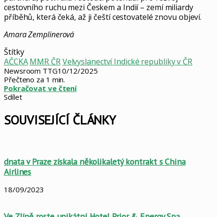
cestovního ruchu mezi Českem a Indií – zemí miliardy
příběhů, která čeká, až ji čeští cestovatelé znovu objeví.
Amara Zemplinerová
Štítky
AČCKA
MMR ČR
Velvyslanectví Indické republiky v ČR
Newsroom TTG
10/12/2025
Přečteno za 1 min.
Pokračovat ve čtení
Sdílet
Facebook
X
LinkedIn
Pinterest
Skype
WhatsApp
Sdílet
Tisknout
mailem
SOUVISEJÍCÍ ČLÁNKY
dnata v Praze získala několikaletý kontrakt s China
Airlines
18/09/2023
Ve Zlíně roste unikátní Hotel Prior & Energy Spa