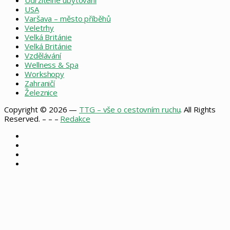
Udržitelné ubytování
USA
Varšava – město příběhů
Veletrhy
Velká Británie
Velká Británie
Vzdělávání
Wellness & Spa
Workshopy
Zahraničí
Železnice
Copyright © 2026 —
TTG – vše o cestovním ruchu
. All Rights
Reserved. – – –
Redakce
Facebook
X
Instagram
RSS
Facebook
X
WhatsApp
Telegram
Back
to
top
button