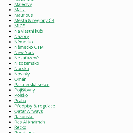
Maledivy
Malta
Mauricius
Města & regiony ČR
MICE
Na vlastní kůži
Názory
Německo
Německo CTM
New York
Nezařazené
Nizozemsko
Norsko
Novinky
Omán
Partnerská sekce
Pojišťovny
Polsko
Praha
Předpisy & regulace
Qatar Airways
Rakousko
Ras Al Khaimah
Řecko
Rodrigues