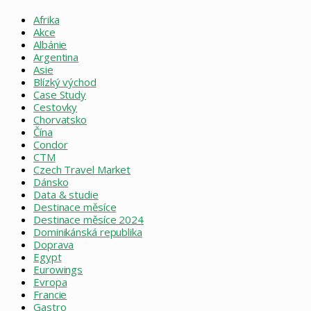
Afrika
Akce
Albánie
Argentina
Asie
Blízký východ
Case Study
Cestovky
Chorvatsko
Čína
Condor
CTM
Czech Travel Market
Dánsko
Data & studie
Destinace měsíce
Destinace měsíce 2024
Dominikánská republika
Doprava
Egypt
Eurowings
Evropa
Francie
Gastro