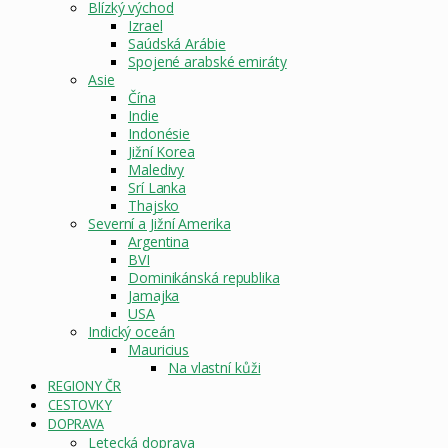
Blízký východ
Izrael
Saúdská Arábie
Spojené arabské emiráty
Asie
Čína
Indie
Indonésie
Jižní Korea
Maledivy
Srí Lanka
Thajsko
Severní a Jižní Amerika
Argentina
BVI
Dominikánská republika
Jamajka
USA
Indický oceán
Mauricius
Na vlastní kůži
REGIONY ČR
CESTOVKY
DOPRAVA
Letecká doprava