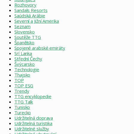
Rozhovory
Sandals Resorts
Saúdská Arábie
Severní a Jižní Amerika
Seznam
Slovensko
Soutěže TTG
Španělsko
Spojené arabské emiráty
Srí Lanka
Střední Čechy
Švýcarsko
Technologie
Thajsko
TOP
TOP ESG
Trendy
TTG encyklopedie
TTG Talk
Tunisko
Turecko
Udržitelná doprava
Udržitelná turistika
Udržitelné služby