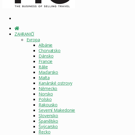
Vyhledat
DOMOVSKÁ
STRÁNKA
ZAHRANIČÍ
Evropa
Albánie
Chorvatsko
Dánsko
Francie
Itálie
Maďarsko
Malta
Kanárské ostrovy
Německo
Norsko
Polsko
Rakousko
Severní Makedonie
Slovensko
Španělsko
Švýcarsko
Řecko