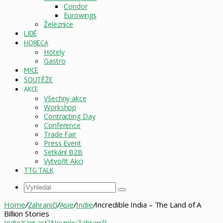
Condor
Eurowings
Železnice
LIDÉ
HORECA
Hotely
Gastro
MICE
SOUTĚŽE
AKCE
Všechny akce
Workshop
Contracting Day
Conference
Trade Fair
Press Event
Setkání B2B
Vytvořit Akci
TTG TALK
Vyhledat
Home
/
Zahraničí
/
Asie
/
Indie
/
Incredible India – The Land of A
Billion Stories
Indie
Kam jet?
Novinky
Zahraničí