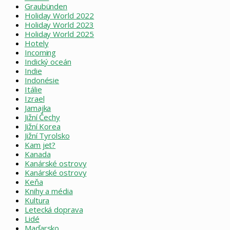
Graubünden
Holiday World 2022
Holiday World 2023
Holiday World 2025
Hotely
Incoming
Indický oceán
Indie
Indonésie
Itálie
Izrael
Jamajka
Jižní Čechy
Jižní Korea
Jižní Tyrolsko
Kam jet?
Kanada
Kanárské ostrovy
Kanárské ostrovy
Keňa
Knihy a média
Kultura
Letecká doprava
Lidé
Maďarsko