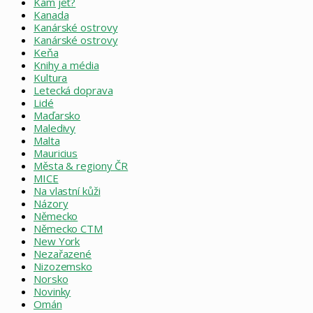
Kam jet?
Kanada
Kanárské ostrovy
Kanárské ostrovy
Keňa
Knihy a média
Kultura
Letecká doprava
Lidé
Maďarsko
Maledivy
Malta
Mauricius
Města & regiony ČR
MICE
Na vlastní kůži
Názory
Německo
Německo CTM
New York
Nezařazené
Nizozemsko
Norsko
Novinky
Omán