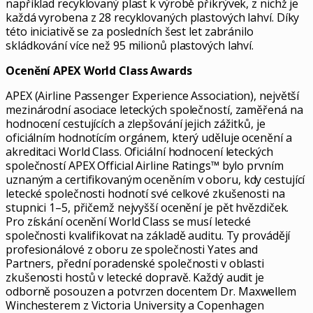
například recyklovaný plast k výrobě přikrývek, z nichž je
každá vyrobena z 28 recyklovaných plastových lahví. Díky
této iniciativě se za posledních šest let zabránilo
skládkování více než 95 milionů plastových lahví.
Ocenění APEX World Class Awards
APEX (Airline Passenger Experience Association), největší
mezinárodní asociace leteckých společností, zaměřená na
hodnocení cestujících a zlepšování jejich zážitků, je
oficiálním hodnotícím orgánem, který uděluje ocenění a
akreditaci World Class. Oficiální hodnocení leteckých
společností APEX Official Airline Ratings™ bylo prvním
uznaným a certifikovaným oceněním v oboru, kdy cestující
letecké společnosti hodnotí své celkové zkušenosti na
stupnici 1–5, přičemž nejvyšší ocenění je pět hvězdiček.
Pro získání ocenění World Class se musí letecké
společnosti kvalifikovat na základě auditu. Ty provádějí
profesionálové z oboru ze společnosti Yates and
Partners, přední poradenské společnosti v oblasti
zkušenosti hostů v letecké dopravě. Každý audit je
odborně posouzen a potvrzen docentem Dr. Maxwellem
Winchesterem z Victoria University a Copenhagen