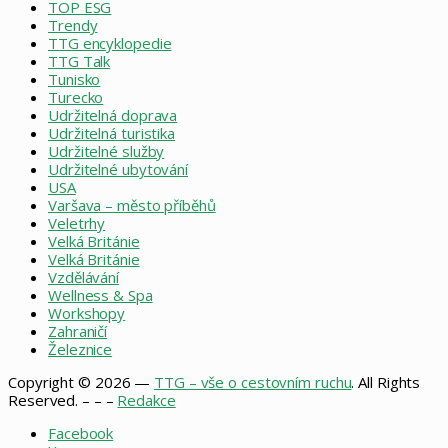
TOP ESG
Trendy
TTG encyklopedie
TTG Talk
Tunisko
Turecko
Udržitelná doprava
Udržitelná turistika
Udržitelné služby
Udržitelné ubytování
USA
Varšava – město příběhů
Veletrhy
Velká Británie
Velká Británie
Vzdělávání
Wellness & Spa
Workshopy
Zahraničí
Železnice
Copyright © 2026 —
TTG – vše o cestovním ruchu
. All Rights
Reserved. – – –
Redakce
Facebook