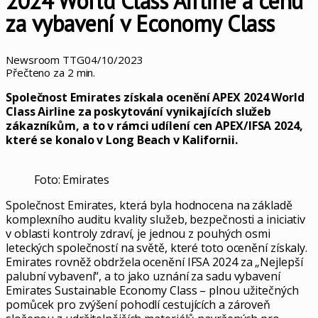
2024 World Class Airline a cenu
za vybavení v Economy Class
Newsroom TTG
04/10/2023
Přečteno za 2 min.
Společnost Emirates získala ocenění APEX 2024 World
Class Airline za poskytování vynikajících služeb
zákazníkům, a to v rámci udílení cen APEX/IFSA 2024,
které se konalo v Long Beach v Kalifornii.
Foto: Emirates
Společnost Emirates, která byla hodnocena na základě
komplexního auditu kvality služeb, bezpečnosti a iniciativ
v oblasti kontroly zdraví, je jednou z pouhých osmi
leteckých společností na světě, které toto ocenění získaly.
Emirates rovněž obdržela ocenění IFSA 2024 za „Nejlepší
palubní vybavení“, a to jako uznání za sadu vybavení
Emirates Sustainable Economy Class – plnou užitečných
pomůcek pro zvýšení pohodlí cestujících a zároveň