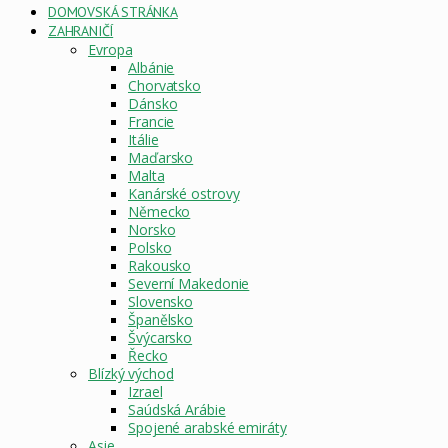
DOMOVSKÁ STRÁNKA
ZAHRANIČÍ
Evropa
Albánie
Chorvatsko
Dánsko
Francie
Itálie
Maďarsko
Malta
Kanárské ostrovy
Německo
Norsko
Polsko
Rakousko
Severní Makedonie
Slovensko
Španělsko
Švýcarsko
Řecko
Blízký východ
Izrael
Saúdská Arábie
Spojené arabské emiráty
Asie