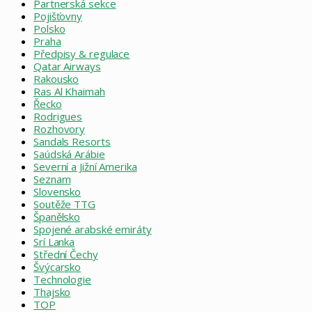
Partnerská sekce
Pojišťovny
Polsko
Praha
Předpisy & regulace
Qatar Airways
Rakousko
Ras Al Khaimah
Řecko
Rodrigues
Rozhovory
Sandals Resorts
Saúdská Arábie
Severní a Jižní Amerika
Seznam
Slovensko
Soutěže TTG
Španělsko
Spojené arabské emiráty
Srí Lanka
Střední Čechy
Švýcarsko
Technologie
Thajsko
TOP