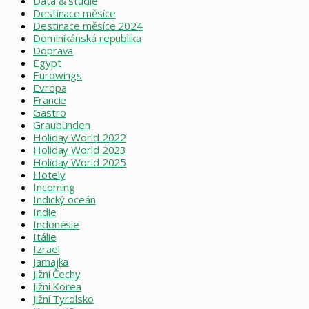
Data & studie
Destinace měsíce
Destinace měsíce 2024
Dominikánská republika
Doprava
Egypt
Eurowings
Evropa
Francie
Gastro
Graubünden
Holiday World 2022
Holiday World 2023
Holiday World 2025
Hotely
Incoming
Indický oceán
Indie
Indonésie
Itálie
Izrael
Jamajka
Jižní Čechy
Jižní Korea
Jižní Tyrolsko