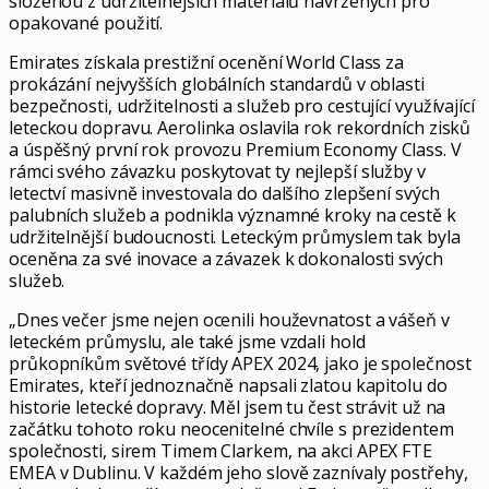
složenou z udržitelnějších materiálů navržených pro
opakované použití.
Emirates získala prestižní ocenění World Class za
prokázání nejvyšších globálních standardů v oblasti
bezpečnosti, udržitelnosti a služeb pro cestující využívající
leteckou dopravu. Aerolinka oslavila rok rekordních zisků
a úspěšný první rok provozu Premium Economy Class. V
rámci svého závazku poskytovat ty nejlepší služby v
letectví masivně investovala do dalšího zlepšení svých
palubních služeb a podnikla významné kroky na cestě k
udržitelnější budoucnosti. Leteckým průmyslem tak byla
oceněna za své inovace a závazek k dokonalosti svých
služeb.
„Dnes večer jsme nejen ocenili houževnatost a vášeň v
leteckém průmyslu, ale také jsme vzdali hold
průkopníkům světové třídy APEX 2024, jako je společnost
Emirates, kteří jednoznačně napsali zlatou kapitolu do
historie letecké dopravy. Měl jsem tu čest strávit už na
začátku tohoto roku neocenitelné chvíle s prezidentem
společnosti, sirem Timem Clarkem, na akci APEX FTE
EMEA v Dublinu. V každém jeho slově zaznívaly postřehy,