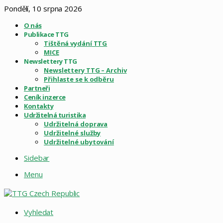
Pondělí, 10 srpna 2026
O nás
Publikace TTG
Tištěná vydání TTG
MICE
Newslettery TTG
Newslettery TTG – Archiv
Přihlaste se k odběru
Partneři
Ceník inzerce
Kontakty
Udržitelná turistika
Udržitelná doprava
Udržitelné služby
Udržitelné ubytování
Sidebar
Menu
Vyhledat