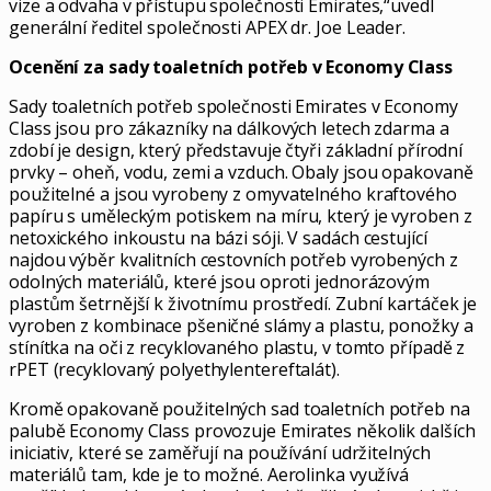
vize a odvaha v přístupu společnosti Emirates,“uvedl
generální ředitel společnosti APEX dr. Joe Leader.
Ocenění za sady toaletních potřeb v Economy Class
Sady toaletních potřeb společnosti Emirates v Economy
Class jsou pro zákazníky na dálkových letech zdarma a
zdobí je design, který představuje čtyři základní přírodní
prvky – oheň, vodu, zemi a vzduch. Obaly jsou opakovaně
použitelné a jsou vyrobeny z omyvatelného kraftového
papíru s uměleckým potiskem na míru, který je vyroben z
netoxického inkoustu na bázi sóji. V sadách cestující
najdou výběr kvalitních cestovních potřeb vyrobených z
odolných materiálů, které jsou oproti jednorázovým
plastům šetrnější k životnímu prostředí. Zubní kartáček je
vyroben z kombinace pšeničné slámy a plastu, ponožky a
stínítka na oči z recyklovaného plastu, v tomto případě z
rPET (recyklovaný polyethylentereftalát).
Kromě opakovaně použitelných sad toaletních potřeb na
palubě Economy Class provozuje Emirates několik dalších
iniciativ, které se zaměřují na používání udržitelných
materiálů tam, kde je to možné. Aerolinka využívá