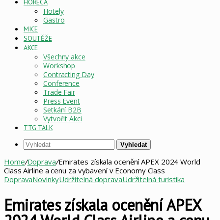
HORECA
Hotely
Gastro
MICE
SOUTĚŽE
AKCE
Všechny akce
Workshop
Contracting Day
Conference
Trade Fair
Press Event
Setkání B2B
Vytvořit Akci
TTG TALK
Vyhledat
Home
/
Doprava
/
Emirates získala ocenění APEX 2024 World
Class Airline a cenu za vybavení v Economy Class
Doprava
Novinky
Udržitelná doprava
Udržitelná turistika
Emirates získala ocenění APEX