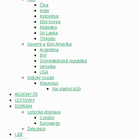
Čína
Indie
Indonésie
Jižní Korea
Maledivy
Srí Lanka
Thajsko
Severní a Jižní Amerika
Argentina
BVI
Dominikánská republika
Jamajka
USA
Indický oceán
Mauricius
Na vlastní kůži
REGIONY ČR
CESTOVKY
DOPRAVA
Letecká doprava
Condor
Eurowings
Železnice
LIDÉ